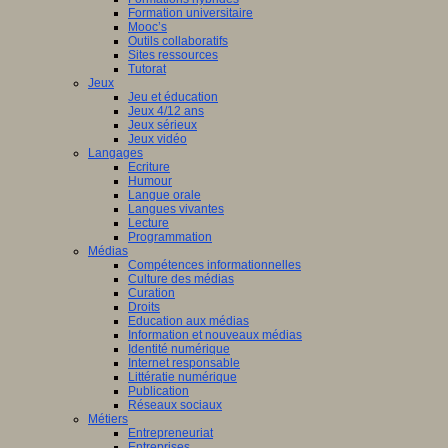
Formation universitaire
Mooc’s
Outils collaboratifs
Sites ressources
Tutorat
Jeux
Jeu et éducation
Jeux 4/12 ans
Jeux sérieux
Jeux vidéo
Langages
Ecriture
Humour
Langue orale
Langues vivantes
Lecture
Programmation
Médias
Compétences informationnelles
Culture des médias
Curation
Droits
Education aux médias
Information et nouveaux médias
Identité numérique
Internet responsable
Littératie numérique
Publication
Réseaux sociaux
Métiers
Entrepreneuriat
Entreprises