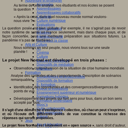
Apprendre et enseigner
Apprendre
Au terme de cette analyse, nos étudiants et nos écoles se posent
Apprentissages
la question :
Apprentissages collaboratifs
Créativité
« Après la crise, dans quel nouveau monde normal voulons-
Culture numérique
nous vivre ? »
Evaluations
La question posée est bien globale. Par exemple, il ne s’agirait pas de revoir
Individualisation
notre système de santé en France seulement, mais dans chaque pays, et de
Initiatives
façon concertée, pour une meilleure préparation aux situations futures. La
Interdisciplinarité
pandémie n’a pas de frontières !...
Outils pour la classe
Arts et Culture
Nous sommes un seul peuple, nous vivons tous sur une seule
Art
planète !
Cinéma
Culture
Le projet New Normal est développé en trois phases :
Culture et numérique
Dispositifs de médiation
Observation, compréhension de la situation de crise humaine mondiale.
Littérature
Formation
Analyse des contextes et des comportements. Description de scénarios
Compétences professionnelles
remarquables.
Dispositifs de formation
E- formation
Identification des opportunités et des convergences/divergences de
Enjeux et évolutions
points de vue.
Enseignement supérieur et numérique
Formations hybrides
Développement des projets qui font sens pour tous, dans un bon sens
Formation universitaire
accepté par tous.
Mooc’s
Outils collaboratifs
Il s’agit d’une démarche d’intelligence collective, où chacun peut s’exprimer,
Sites ressources
et où l’écoute des différents points de vue constitue la richesse des
Tutorat
réponses qui seront proposées.
Jeux
Jeu et éducation
Le projet New Normal est totalement en « open source »
, sans droit d’auteur,