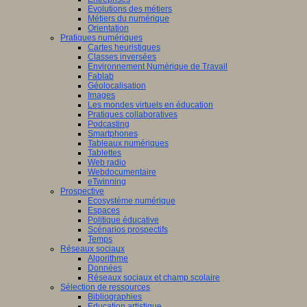
Evolutions des métiers
Métiers du numérique
Orientation
Pratiques numériques
Cartes heuristiques
Classes inversées
Environnement Numérique de Travail
Fablab
Géolocalisation
Images
Les mondes virtuels en éducation
Pratiques collaboratives
Podcasting
Smartphones
Tableaux numériques
Tablettes
Web radio
Webdocumentaire
eTwinning
Prospective
Ecosystème numérique
Espaces
Politique éducative
Scénarios prospectifs
Temps
Réseaux sociaux
Algorithme
Données
Réseaux sociaux et champ scolaire
Sélection de ressources
Bibliographies
Education artistique