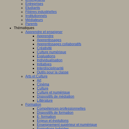
Entreprises
Etudiants
Filières industrielles
Institutionnels
Médiateurs
Parents
Thématiques
Apprendre et enseigner
Apprendre
Apprentissages
Apprentissages collaboratifs
Créativité
Culture numérique
Evaluations
Individualisation
Initiatives
Interdisciplinarité
Outils pour la classe
Arts et Culture
Art
Cinéma
Culture
Culture et numérique
Dispositifs de médiation
Littérature
Formation
Compétences professionnelles
Dispositifs de formation
E- formation
Enjeux et évolutions
Enseignement supérieur et numérique
Formations hybrides