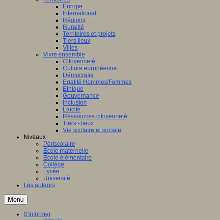
Europe
International
Régions
Ruralité
Territoires et projets
Tiers lieux
Villes
Vivre ensemble
Citoyenneté
Culture européenne
Démocratie
Egalité Hommes/Femmes
Ethique
Gouvernance
Inclusion
Laïcité
Ressources citoyenneté
Tiers - lieux
Vie scolaire et sociale
Niveaux
Périscolaire
Ecole maternelle
Ecole élémentaire
Collège
Lycée
Université
Les auteurs
Menu
S'informer