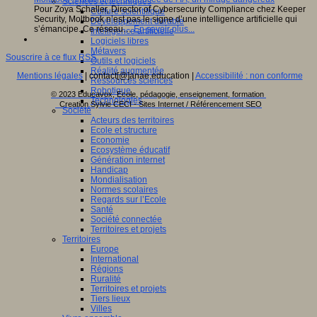
Sciences et techniques
Pour Zoya Schaller, Director of Cybersecurity Compliance chez Keeper
Culture scientifique
Security, Moltbook n’est pas le signe d’une intelligence artificielle qui
Développement durable
s’émancipe. Ce réseau…
En savoir plus...
Intelligence artificielle
Logiciels libres
Métavers
Souscrire à ce flux RSS
Outils et logiciels
Réalité augmentée
Mentions légales
| contact[@]anae.education |
Accessibilité : non conforme
Ressources sciences
Robotique
© 2023 Educavox, Ecole, pédagogie, enseignement, formation
Technologies
Creation Sylvie CECI - Sites Internet / Référencement SEO
Société
Acteurs des territoires
Ecole et structure
Economie
Ecosystème éducatif
Génération internet
Handicap
Mondialisation
Normes scolaires
Regards sur l’Ecole
Santé
Société connectée
Territoires et projets
Territoires
Europe
International
Régions
Ruralité
Territoires et projets
Tiers lieux
Villes