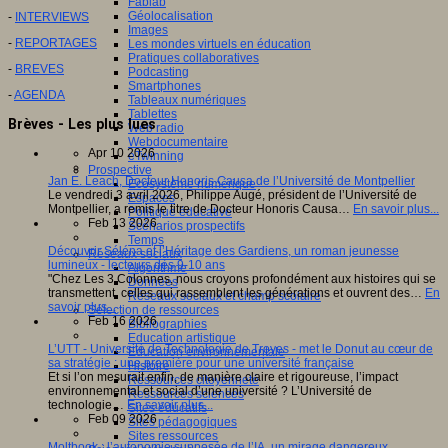
Fablab
Géolocalisation
-
INTERVIEWS
Images
-
REPORTAGES
Les mondes virtuels en éducation
Pratiques collaboratives
-
BREVES
Podcasting
Smartphones
-
AGENDA
Tableaux numériques
Tablettes
Brèves - Les plus lues
Web radio
Webdocumentaire
Apr 10 2026
eTwinning
Prospective
Jan E. Leach, Docteur Honoris Causa de l’Université de Montpellier
Ecosystème numérique
Le vendredi 3 avril 2026, Philippe Augé, président de l’Université de
Espaces
Montpellier, a remis le titre de Docteur Honoris Causa…
En savoir plus...
Politique éducative
Feb 13 2026
Scénarios prospectifs
Temps
Découvrir Séléna et l’Héritage des Gardiens, un roman jeunesse
Réseaux sociaux
lumineux - lecteurs dès 9-10 ans
Algorithme
"Chez Les 3 Colonnes, nous croyons profondément aux histoires qui se
Données
transmettent, celles qui rassemblent les générations et ouvrent des…
En
Réseaux sociaux et champ scolaire
savoir plus...
Sélection de ressources
Feb 16 2026
Bibliographies
Education artistique
L’UTT - Université de Technologie de Troyes - met le Donut au cœur de
Education environnementale
sa stratégie : une première pour une université française
Histoire
Et si l’on mesurait enfin, de manière claire et rigoureuse, l’impact
Ressources citoyenneté
environnemental et social d’une université ? L’Université de
Ressources sciences
technologie…
En savoir plus...
Sites éducatifs
Feb 09 2026
Sites pédagogiques
Sites ressources
Moltbook : l’autonomie supposée de l’IA, un mirage dangereux