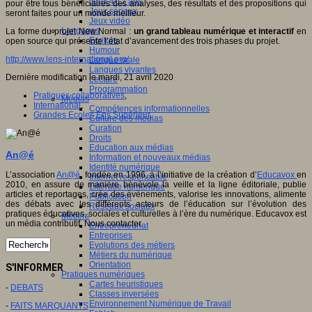
Jeux 4/12 ans
pour être tous bénéficiaires des analyses, des résultats et des propositions qui
Jeux sérieux
seront faites pour un monde meilleur.
Jeux vidéo
Langages
La forme du projet New Normal :
un grand tableau numérique et interactif
en
Ecriture
open source qui présente l’état d’avancement des trois phases du projet.
Humour
http://www.lens-international.org/
Langue orale
Langues vivantes
Dernière modification le mardi, 21 avril 2020
Lecture
Programmation
Pratiques collaboratives
,
Médias
International
,
Compétences informationnelles
Grandes Ecoles Ens Supérieur
,
Culture des médias
Curation
Droits
Education aux médias
An@é
Information et nouveaux médias
Identité numérique
L’association
An@é
, fondée en 1996, à l’initiative de la création d’
Educavox
en
Internet responsable
2010, en assure de manière bénévole la veille et la ligne éditoriale, publie
Littératie numérique
articles et reportages, crée des événements, valorise les innovations, alimente
Publication
des débats avec les différents acteurs de l’éducation sur l’évolution des
Réseaux sociaux
pratiques éducatives, sociales et culturelles à l’ère du numérique. Educavox est
Métiers
un média contributif. Nous contacter.
Entrepreneuriat
Entreprises
Evolutions des métiers
Métiers du numérique
Orientation
S'INFORMER
Pratiques numériques
Cartes heuristiques
-
DEBATS
Classes inversées
Environnement Numérique de Travail
-
FAITS MARQUANTS