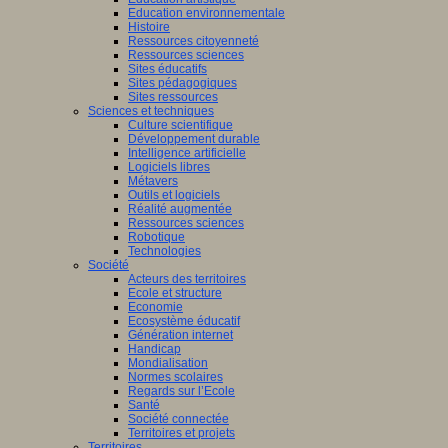
Education environnementale
Histoire
Ressources citoyenneté
Ressources sciences
Sites éducatifs
Sites pédagogiques
Sites ressources
Sciences et techniques
Culture scientifique
Développement durable
Intelligence artificielle
Logiciels libres
Métavers
Outils et logiciels
Réalité augmentée
Ressources sciences
Robotique
Technologies
Société
Acteurs des territoires
Ecole et structure
Economie
Ecosystème éducatif
Génération internet
Handicap
Mondialisation
Normes scolaires
Regards sur l’Ecole
Santé
Société connectée
Territoires et projets
Territoires