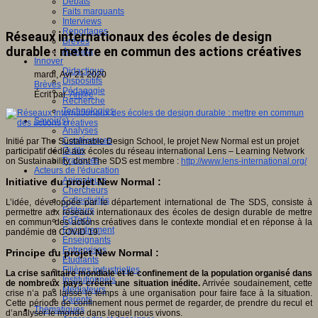
Débats
Faits marquants
Interviews
Reportages
Réseaux internationaux des écoles de design
Brèves
durable : mettre en commun des actions créatives
Agenda
Innover
Didactique
mardi, Avr 21 2020
Dispositifs
Brèves
Pédagogie
Écrit par
An@é
Recherche
Technologies
Savoir(s)
Analyses
Conférences
Initié par The Sustainable Design School, le projet New Normal est un projet
Outils
participatif dédié aux écoles du réseau international Lens – Learning Network
Pratiques
on Sustainability, dont The SDS est membre :
http://www.lens-international.org/
Acteurs de l'éducation
Animateurs
Initiative du projet New Normal :
Chercheurs
Collectivités
L’idée, développée par le département international de The SDS, consiste à
Editeurs
permettre aux réseaux internationaux des écoles de design durable de mettre
EdTech
en commun des actions créatives dans le contexte mondial et en réponse à la
Encadrement
pandémie du COVID 19.
Enseignants
Entreprises
Principe du projet New Normal :
Etudiants
Filières industrielles
La crise sanitaire mondiale et le confinement de la population organisé dans
Institutionnels
de nombreux pays créent une situation inédite.
Arrivée soudainement, cette
Médiateurs
crise n’a pas laissé le temps à une organisation pour faire face à la situation.
Parents
Cette période de confinement nous permet de regarder, de prendre du recul et
Thématiques
d’analyser le monde dans lequel nous vivons.