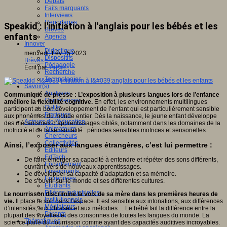
Débats
Faits marquants
Interviews
Reportages
Speakid : l'initiation à l'anglais pour les bébés et les
Brèves
enfants
Agenda
Innover
Didactique
mercredi, Fév 15 2023
Dispositifs
Brèves
Pédagogie
Écrit par
An@é
Recherche
Technologies
Savoir(s)
Analyses
Communiqué de presse : L’exposition à plusieurs langues lors de l’enfance
Conférences
améliore la flexibilité cognitive.
En effet, les environnements multilingues
Outils
participent au bon développement de l’enfant qui est particulièrement sensible
Pratiques
aux phonèmes du monde entier. Dès la naissance, le jeune enfant développe
Acteurs de l'éducation
des mécanismes d’apprentissages ciblés, notamment dans les domaines de la
Animateurs
motricité et de la sensorialité : périodes sensibles motrices et sensorielles.
Chercheurs
Collectivités
Ainsi, l’exposer aux langues étrangères, c’est lui permettre :
Editeurs
EdTech
De faire émerger sa capacité à entendre et répéter des sons différents,
Encadrement
ouvrant vers de nouveaux apprentissages.
Enseignants
De développer sa capacité d’adaptation et sa mémoire.
Entreprises
De s’ouvrir sur le monde et ses différentes cultures.
Etudiants
Filières industrielles
Le nourrisson discrimine la voix de sa mère dans les premières heures de
Institutionnels
vie.
Il place le son dans l’espace. Il est sensible aux intonations, aux différences
Médiateurs
d’intensités, aux phrasés et aux mélodies… Le bébé fait la différence entre la
Parents
plupart des voyelles et des consonnes de toutes les langues du monde. La
Thématiques
science parle du nourrisson comme ayant des capacités auditives incroyables.