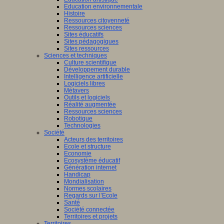
Education environnementale
Histoire
Ressources citoyenneté
Ressources sciences
Sites éducatifs
Sites pédagogiques
Sites ressources
Sciences et techniques
Culture scientifique
Développement durable
Intelligence artificielle
Logiciels libres
Métavers
Outils et logiciels
Réalité augmentée
Ressources sciences
Robotique
Technologies
Société
Acteurs des territoires
Ecole et structure
Economie
Ecosystème éducatif
Génération internet
Handicap
Mondialisation
Normes scolaires
Regards sur l’Ecole
Santé
Société connectée
Territoires et projets
Territoires