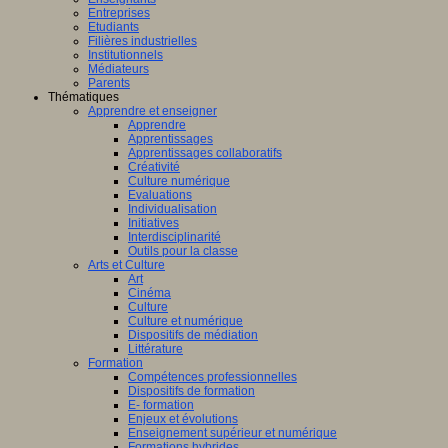
Entreprises
Etudiants
Filières industrielles
Institutionnels
Médiateurs
Parents
Thématiques
Apprendre et enseigner
Apprendre
Apprentissages
Apprentissages collaboratifs
Créativité
Culture numérique
Evaluations
Individualisation
Initiatives
Interdisciplinarité
Outils pour la classe
Arts et Culture
Art
Cinéma
Culture
Culture et numérique
Dispositifs de médiation
Littérature
Formation
Compétences professionnelles
Dispositifs de formation
E- formation
Enjeux et évolutions
Enseignement supérieur et numérique
Formations hybrides