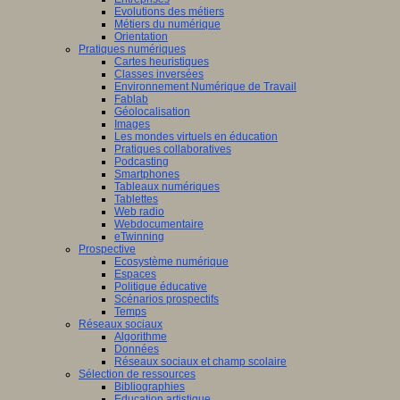
Evolutions des métiers
Métiers du numérique
Orientation
Pratiques numériques
Cartes heuristiques
Classes inversées
Environnement Numérique de Travail
Fablab
Géolocalisation
Images
Les mondes virtuels en éducation
Pratiques collaboratives
Podcasting
Smartphones
Tableaux numériques
Tablettes
Web radio
Webdocumentaire
eTwinning
Prospective
Ecosystème numérique
Espaces
Politique éducative
Scénarios prospectifs
Temps
Réseaux sociaux
Algorithme
Données
Réseaux sociaux et champ scolaire
Sélection de ressources
Bibliographies
Education artistique