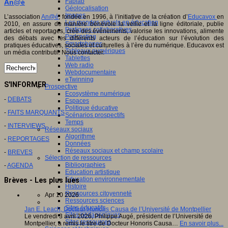
Fablab
An@é
Géolocalisation
Images
L’association
An@é
, fondée en 1996, à l’initiative de la création d’
Educavox
en
Les mondes virtuels en éducation
2010, en assure de manière bénévole la veille et la ligne éditoriale, publie
Pratiques collaboratives
articles et reportages, crée des événements, valorise les innovations, alimente
Podcasting
des débats avec les différents acteurs de l’éducation sur l’évolution des
Smartphones
pratiques éducatives, sociales et culturelles à l’ère du numérique. Educavox est
Tableaux numériques
un média contributif. Nous contacter.
Tablettes
Web radio
Webdocumentaire
eTwinning
S'INFORMER
Prospective
Ecosystème numérique
-
DEBATS
Espaces
Politique éducative
-
FAITS MARQUANTS
Scénarios prospectifs
Temps
-
INTERVIEWS
Réseaux sociaux
Algorithme
-
REPORTAGES
Données
Réseaux sociaux et champ scolaire
-
BREVES
Sélection de ressources
Bibliographies
-
AGENDA
Education artistique
Education environnementale
Brèves - Les plus lues
Histoire
Ressources citoyenneté
Apr 10 2026
Ressources sciences
Sites éducatifs
Jan E. Leach, Docteur Honoris Causa de l’Université de Montpellier
Sites pédagogiques
Le vendredi 3 avril 2026, Philippe Augé, président de l’Université de
Sites ressources
Montpellier, a remis le titre de Docteur Honoris Causa…
En savoir plus...