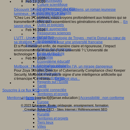
Sciences et techniques
Feb 13 2026
Culture scientifique
Développement durable
Découvrir Séléna et l’Héritage des Gardiens, un roman jeunesse
Intelligence artificielle
lumineux - lecteurs dès 9-10 ans
Logiciels libres
"Chez Les 3 Colonnes, nous croyons profondément aux histoires qui se
Métavers
transmettent, celles qui rassemblent les générations et ouvrent des…
En
Outils et logiciels
savoir plus...
Réalité augmentée
Feb 16 2026
Ressources sciences
Robotique
L’UTT - Université de Technologie de Troyes - met le Donut au cœur de
Technologies
sa stratégie : une première pour une université française
Société
Et si l’on mesurait enfin, de manière claire et rigoureuse, l’impact
Acteurs des territoires
environnemental et social d’une université ? L’Université de
Ecole et structure
technologie…
En savoir plus...
Economie
Feb 09 2026
Ecosystème éducatif
Génération internet
Moltbook : l’autonomie supposée de l’IA, un mirage dangereux
Handicap
Pour Zoya Schaller, Director of Cybersecurity Compliance chez Keeper
Mondialisation
Security, Moltbook n’est pas le signe d’une intelligence artificielle qui
Normes scolaires
s’émancipe. Ce réseau…
En savoir plus...
Regards sur l’Ecole
Santé
Société connectée
Souscrire à ce flux RSS
Territoires et projets
Mentions légales
| contact[@]anae.education |
Accessibilité : non conforme
Territoires
Europe
© 2023 Educavox, Ecole, pédagogie, enseignement, formation
International
Creation Sylvie CECI - Sites Internet / Référencement SEO
Régions
Ruralité
Territoires et projets
Tiers lieux
Villes