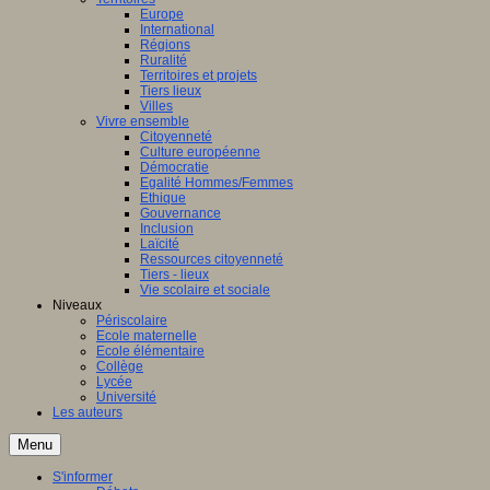
Europe
International
Régions
Ruralité
Territoires et projets
Tiers lieux
Villes
Vivre ensemble
Citoyenneté
Culture européenne
Démocratie
Egalité Hommes/Femmes
Ethique
Gouvernance
Inclusion
Laïcité
Ressources citoyenneté
Tiers - lieux
Vie scolaire et sociale
Niveaux
Périscolaire
Ecole maternelle
Ecole élémentaire
Collège
Lycée
Université
Les auteurs
Menu
S'informer