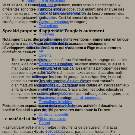
Apprendre et enseigner
Apprendre
Vers 12 ans
, si l’enfant est, naturellement, moins sensible et réceptif aux
Apprentissages
différentes sonorités, il amorce et développe, pour autant, une analyse des
Apprentissages collaboratifs
mécanismes grammaticaux, et une compréhension du fonctionnement des
Créativité
différentes syntaxes linguistiques. Ceci lui permet de mettre en place d’autres
Culture numérique
stratégies d’apprentissages d’une seconde langue.)
Evaluations
Individualisation
Speakid propose d’apprendre l’anglais autrement.
Initiatives
Interdisciplinarité
Notamment avec des programmes d’interventions « immersion en langue
Outils pour la classe
étrangère » qui tiennent compte des processus mnésiques et
Arts et Culture
développementaux de l’enfant et qui s’adaptent à l’âge et aux centres
Art
d’intérêt de celui-ci.
Cinéma
Culture
Tous les programmes sont basés sur l'interaction, le langage oral et les
Culture et numérique
canaux de communications associés, l'audition immersive, le jeu et la
Dispositifs de médiation
manipulation, l'éveil culturel et musical. Les enfants participent dès leur
Littérature
plus jeune âge à des ateliers d’initiation axés autour d’activités multi-
Formation
sensorielles telles que les jeux de groupe, la musique live, le chant, la
Compétences professionnelles
danse ou encore les arts graphiques. Les élèves sont entourés
Dispositifs de formation
d’animateurs anglophones qui partagent leur culture en s’adressant aux
E- formation
enfants exclusivement en anglais. Grâce à des méthodes éducatives
Enjeux et évolutions
innovantes, les enfants plongent dans l’apprentissage des langues, tout
Enseignement supérieur et numérique
en respectant des valeurs de partage.
Formations hybrides
Forte de son expérience et de la qualité de ses activités éducatives, la
Formation universitaire
société Speakid a plus de 150 partenaires dans toute la France.
Mooc’s
Outils collaboratifs
Le matériel utilisé
Sites ressources
Tutorat
Jeux
Flashcards/images, marionnettes, instruments de percussion, maracas,
Jeu et éducation
supports musicaux, livres, bulles de savons, parachutes, foulards. En