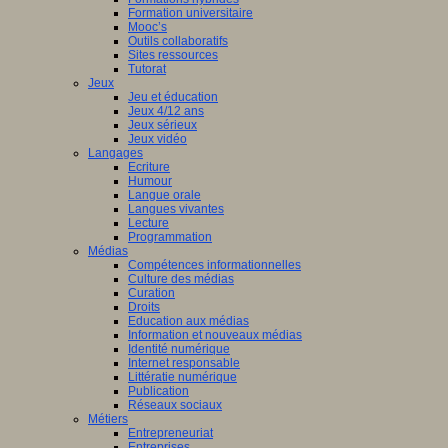
Formation universitaire
Mooc’s
Outils collaboratifs
Sites ressources
Tutorat
Jeux
Jeu et éducation
Jeux 4/12 ans
Jeux sérieux
Jeux vidéo
Langages
Ecriture
Humour
Langue orale
Langues vivantes
Lecture
Programmation
Médias
Compétences informationnelles
Culture des médias
Curation
Droits
Education aux médias
Information et nouveaux médias
Identité numérique
Internet responsable
Littératie numérique
Publication
Réseaux sociaux
Métiers
Entrepreneuriat
Entreprises