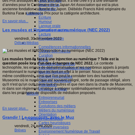
Jeux 4/12 ans
des Prix artistiques les plus prestigieux. Il a été créé il y a une trentaine
Jeux sérieux
d’années pour le Centenaire de la
Japan Art Association
qui est la plus
Jeux vidéo
ancienne fondation culturelle du Japon. Diébédo Francis Kéré originaire du
Langages
Burkina Faso a obtenu le Prix pour la catégorie architecture.
Ecriture
En savoir plus...
Humour
Langue orale
Les musées et l'injonction au numérique (NEC 2022)
Langues vivantes
Lecture
Programmation
vendredi, 30 décembre 2022
Médias
Débats
Compétences informationnelles
Culture des médias
Curation
Les musées font-ils face à une injonction au numérique ? Telle est la
Droits
question posée lors d'un des échanges de NEC 2022.
Le contexte
Education aux médias
technophile, les enjeux de dématérialisation et les nombreux appels à projets
Information et nouveaux médias
mentionnant le numérique incitent en effet à le penser. Nous sommes nous-
Identité numérique
même conditionnés, ainsi que l'on peut le constater lors des hackathon
Internet responsable
Museomix où le numérique est souvent intégré, sorte de passage obligé, alors
Littératie numérique
qu'il n'est qu'un outil parmi tant d'autres et que rien dans la charte de Museomix,
Publication
ni dans son règlement, n'oblige à intégrer systématiquement du numérique
Réseaux sociaux
dans les prototypes de dispositifs de médiation proposés.
Métiers
Entrepreneuriat
Entreprises
Evolutions des métiers
En savoir plus...
Métiers du numérique
Orientation
Grandir ! Le concours, avec le Muz
Pratiques numériques
Cartes heuristiques
vendredi, 24 avril 2020
Classes inversées
Brèves
Environnement Numérique de Travail