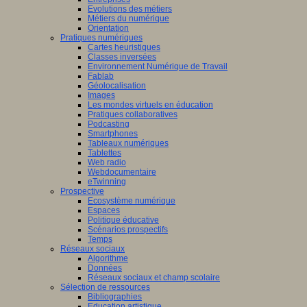
Evolutions des métiers
Métiers du numérique
Orientation
Pratiques numériques
Cartes heuristiques
Classes inversées
Environnement Numérique de Travail
Fablab
Géolocalisation
Images
Les mondes virtuels en éducation
Pratiques collaboratives
Podcasting
Smartphones
Tableaux numériques
Tablettes
Web radio
Webdocumentaire
eTwinning
Prospective
Ecosystème numérique
Espaces
Politique éducative
Scénarios prospectifs
Temps
Réseaux sociaux
Algorithme
Données
Réseaux sociaux et champ scolaire
Sélection de ressources
Bibliographies
Education artistique