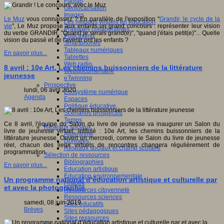
Fablab
Géolocalisation
Images
Le Muz
vous connaissez ? En parallèle de l'exposition "
Grandir, le cycle de la
Les mondes virtuels en éducation
vie
", Le Muz propose aux enfants un grand concours : représenter leur vision
Pratiques collaboratives
du verbe GRANDIR. "Quand je serais grand(e)", "quand j'étais petit(e)"... Quelle
Podcasting
vision du passé et de l'avenir ont les enfants ?
Smartphones
Tableaux numériques
En savoir plus...
Tablettes
Web radio
8 avril : 10e Art, Les chemins buissonniers de la littérature
Webdocumentaire
jeunesse
eTwinning
Prospective
lundi, 06 avril 2020
Ecosystème numérique
Agenda
Espaces
Politique éducative
Scénarios prospectifs
Temps
Ce 8 avril, l'équipe du Salon du livre de jeunesse va inaugurer un Salon du
Réseaux sociaux
livre de jeunesse virtuel, intitulé : 10e Art, les chemins buissonniers de la
Algorithme
littérature jeunesse. Ouvert un mercredi, comme le Salon du livre de jeunesse
Données
réel, chacun des lieux virtuels de rencontres changera régulièrement de
Réseaux sociaux et champ scolaire
programmation.
Sélection de ressources
Bibliographies
En savoir plus...
Education artistique
Education environnementale
Un programme national d’éducation artistique et culturelle par
Histoire
et avec la photographie
Ressources citoyenneté
Ressources sciences
samedi, 08 juin 2019
Sites éducatifs
Brèves
Sites pédagogiques
Sites ressources