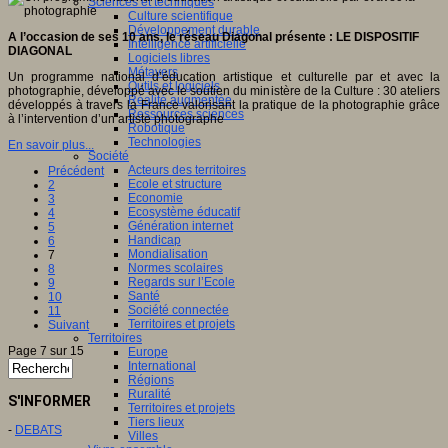
Sciences et techniques
Culture scientifique
Développement durable
A l’occasion de ses 10 ans, le réseau Diagonal présente : LE DISPOSITIF
Intelligence artificielle
DIAGONAL
Logiciels libres
Métavers
Un programme national d’éducation artistique et culturelle par et avec la
Outils et logiciels
photographie, développé avec le soutien du ministère de la Culture : 30 ateliers
Réalité augmentée
développés à travers la France valorisant la pratique de la photographie grâce
Ressources sciences
à l’intervention d’un artiste photographe
Robotique
Technologies
En savoir plus...
Société
Acteurs des territoires
Précédent
Ecole et structure
2
Economie
3
Ecosystème éducatif
4
Génération internet
5
Handicap
6
Mondialisation
7
Normes scolaires
8
Regards sur l’Ecole
9
Santé
10
Société connectée
11
Territoires et projets
Suivant
Territoires
Page 7 sur 15
Europe
International
Régions
Ruralité
S'INFORMER
Territoires et projets
Tiers lieux
-
DEBATS
Villes