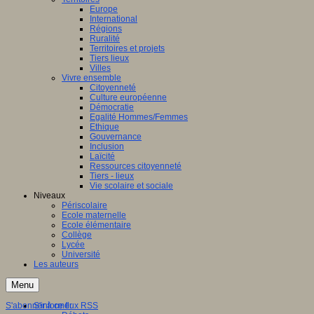
Europe
International
Régions
Ruralité
Territoires et projets
Tiers lieux
Villes
Vivre ensemble
Citoyenneté
Culture européenne
Démocratie
Egalité Hommes/Femmes
Ethique
Gouvernance
Inclusion
Laïcité
Ressources citoyenneté
Tiers - lieux
Vie scolaire et sociale
Niveaux
Périscolaire
Ecole maternelle
Ecole élémentaire
Collège
Lycée
Université
Les auteurs
Menu
S'abonner à ce flux RSS
S'informer