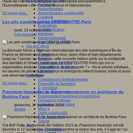
Apprendre et enseigner
Hauts-de-France à la Belgique qui correspond principalement à
Apprendre
l'Eurométropole Lille–Courtrai-Tournai et Valenciennes.
Apprentissages
Apprentissages collaboratifs
En savoir plus...
Créativité
Culture numérique
Les arts numériques au CENTQUATRE-Paris
Evaluations
Individualisation
lundi, 23 octobre 2023
Initiatives
Fait marquant
Interdisciplinarité
Outils pour la classe
Arts et Culture
Art
La Biennale Némo – Biennale internationale des arts numériques d’Île-de-
Cinéma
France se déroule dans vingt-deux lieux, seize villes et sept départements
Culture
jusqu’au 7 janvier. Le thème de cette nouvelle édition porte sur la multiplicité
Culture et numérique
des identités à l’ère du numérique. Le CENTQUATRE-Paris qui est co-
Dispositifs de médiation
organisateur propose l’exposition «
Je est un autre ? »
. Via le prisme artistique,
Littérature
les œuvres de plasticiens reconnus et émergents mêlent humour, ironie et aussi
Formation
une dimension esthétique.
Compétences professionnelles
En savoir plus...
Dispositifs de formation
E- formation
Praemium Imperiale : le Japon récompense un architecte du
Enjeux et évolutions
Enseignement supérieur et numérique
Burkina Faso
Formations hybrides
Formation universitaire
dimanche, 17 septembre 2023
Mooc’s
Brèves
Outils collaboratifs
Sites ressources
Tutorat
Jeux
A la BnF Paris, les lauréats de l’édition 2023 du
Praemium Impériale
ont été
Jeu et éducation
dévoilés le 12 septembre. Considéré comme le Nobel des arts, il s’agit de l’un