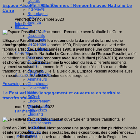
Débats
Faits marquants
Espace Pasolini - Valenciennes : Rencontre avec Nathalie Le
Interviews
Corre
Reportages
Brèves
vendredi, 24 novembre 2023
Agenda
Interviews
Innover
Didactique
Dispositifs
Pédagogie
L’Espace Pasolini est un lieu reconnu de la danse et de la recherche
Recherche
chorégraphique.
Dans les années 1990,
Philippe Asselin
a ouvert cette
Technologies
fabrique artistique. Dès les années 1980, il avait fondé une compagnie de
Savoir(s)
théâtre dans laquelle
Nathalie Le Corre, directrice de l’Espace Pasolini
, a été
Analyses
comédienne.
C’est une rencontre avec Alain Buffard (1960-2013), danseur
Conférences
et chorégraphe, qui a déterminé la vocation du lieu.
Différents moments
Outils
rythment sa saison, notamment le Festival Next qui s’étend sur un territoire
Pratiques
transfrontalier, du Grand Lille à la Belgique. L’Espace Pasolini accueille aussi
Acteurs de l'éducation
en résidences des artistes confirmés et émergents.
Animateurs
Chercheurs
En savoir plus...
Collectivités
Editeurs
Le Festival Next : engagement et ouverture en territoire
EdTech
transfrontalier
Encadrement
Enseignants
mardi, 31 octobre 2023
Entreprises
Fait marquant
Etudiants
Filières industrielles
Institutionnels
Médiateurs
Créé en 2009, le Festival Next propose une programmation pluridisciplinaire
Parents
et internationale avec des spectacles, des expositions, des conférences...
Il
Thématiques
a pour particularité de couvrir un territoire transfrontalier de la Région des