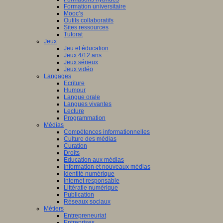
Formation universitaire
Mooc’s
Outils collaboratifs
Sites ressources
Tutorat
Jeux
Jeu et éducation
Jeux 4/12 ans
Jeux sérieux
Jeux vidéo
Langages
Ecriture
Humour
Langue orale
Langues vivantes
Lecture
Programmation
Médias
Compétences informationnelles
Culture des médias
Curation
Droits
Education aux médias
Information et nouveaux médias
Identité numérique
Internet responsable
Littératie numérique
Publication
Réseaux sociaux
Métiers
Entrepreneuriat
Entreprises