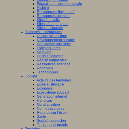
Education environnementale
Histoire
Ressources citoyenneté
Ressources sciences
Sites éducatifs
Sites pédagogiques
Sites ressources
Sciences et techniques
Culture scientifique
Développement durable
Intelligence artificielle
Logiciels libres
Métavers
Outils et logiciels
Réalité augmentée
Ressources sciences
Robotique
Technologies
Société
Acteurs des territoires
Ecole et structure
Economie
Ecosystème éducatif
Génération internet
Handicap
Mondialisation
Normes scolaires
Regards sur l’Ecole
Santé
Société connectée
Territoires et projets
Territoires