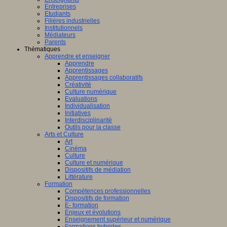
Entreprises
Etudiants
Filières industrielles
Institutionnels
Médiateurs
Parents
Thématiques
Apprendre et enseigner
Apprendre
Apprentissages
Apprentissages collaboratifs
Créativité
Culture numérique
Evaluations
Individualisation
Initiatives
Interdisciplinarité
Outils pour la classe
Arts et Culture
Art
Cinéma
Culture
Culture et numérique
Dispositifs de médiation
Littérature
Formation
Compétences professionnelles
Dispositifs de formation
E- formation
Enjeux et évolutions
Enseignement supérieur et numérique
Formations hybrides