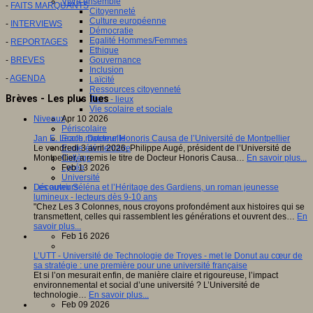
Vivre ensemble
-
FAITS MARQUANTS
Citoyenneté
Culture européenne
-
INTERVIEWS
Démocratie
Egalité Hommes/Femmes
-
REPORTAGES
Ethique
-
BREVES
Gouvernance
Inclusion
-
AGENDA
Laïcité
Ressources citoyenneté
Brèves - Les plus lues
Tiers - lieux
Vie scolaire et sociale
Apr 10 2026
Niveaux
Périscolaire
Jan E. Leach, Docteur Honoris Causa de l’Université de Montpellier
Ecole maternelle
Le vendredi 3 avril 2026, Philippe Augé, président de l’Université de
Ecole élémentaire
Montpellier, a remis le titre de Docteur Honoris Causa…
En savoir plus...
Collège
Feb 13 2026
Lycée
Université
Découvrir Séléna et l’Héritage des Gardiens, un roman jeunesse
Les auteurs
lumineux - lecteurs dès 9-10 ans
"Chez Les 3 Colonnes, nous croyons profondément aux histoires qui se
transmettent, celles qui rassemblent les générations et ouvrent des…
En
savoir plus...
Feb 16 2026
L’UTT - Université de Technologie de Troyes - met le Donut au cœur de
sa stratégie : une première pour une université française
Et si l’on mesurait enfin, de manière claire et rigoureuse, l’impact
environnemental et social d’une université ? L’Université de
technologie…
En savoir plus...
Feb 09 2026