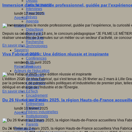
Débats
Faits marquants
Immersion dans le monde professionnel, guidée par l’expérience, l
Interviews
Reportages
lundi, 12 mai 2025
Brèves
Agenda
Agenda
Innover
Didactique
Dispositifs
Depuis sa création il y a 18 ans, le concours pédagogique “JE FILME LE MÉTIER 
Pédagogie
réaliser une vidéo de 3 minutes sur un métier ou un secteur d’activité, ce concours
Recherche
En savoir plus...
Technologies
Savoir(s)
Viva Fabrica! 2025 : Une édition réussie et inspirante
Analyses
Conférences
Outils
vendredi, 11 avril 2025
Pratiques
Reportages
Acteurs de l'éducation
Animateurs
Chercheurs
L'édition 2025 de Viva Fabrica!, qui s'est tenue du 26 février au 2 mars à Lille G
Collectivités
par la présence de personnalités politiques et industrielles de premier plan, tell
Editeurs
délégué en charge de l'Industrie et de l'Énergie.
EdTech
En savoir plus...
Encadrement
Enseignants
Du 26 février au 2 mars 2025, la région Hauts-de-France accueille
Entreprises
Etudiants
lundi, 10 février 2025
Filières industrielles
Agenda
Institutionnels
Médiateurs
Parents
Thématiques
Du 26 février au 2 mars 2025, la région Hauts-de-France accueillera Viva Fabric