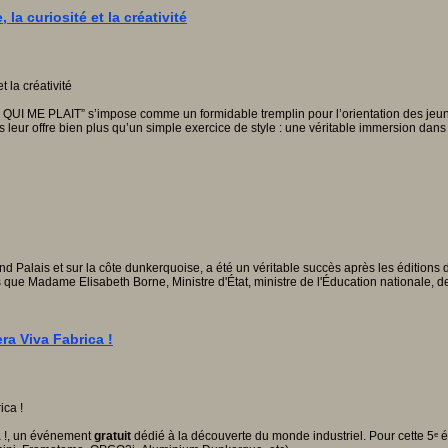
a curiosité et la créativité
QUI ME PLAIT” s’impose comme un formidable tremplin pour l’orientation des jeunes
 leur offre bien plus qu’un simple exercice de style : une véritable immersion dans 
rand Palais et sur la côte dunkerquoise, a été un véritable succès après les édition
es que Madame Elisabeth Borne, Ministre d'État, ministre de l'Éducation nationale, 
ra Viva Fabrica !
a !, un événement
gratuit
dédié à la découverte du monde industriel.
Pour cette 5ᵉ é