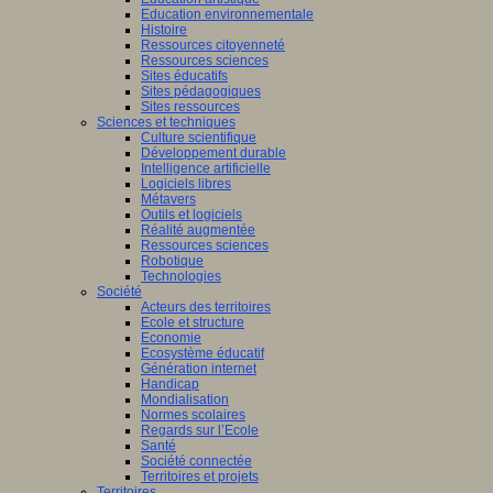
Education environnementale
Histoire
Ressources citoyenneté
Ressources sciences
Sites éducatifs
Sites pédagogiques
Sites ressources
Sciences et techniques
Culture scientifique
Développement durable
Intelligence artificielle
Logiciels libres
Métavers
Outils et logiciels
Réalité augmentée
Ressources sciences
Robotique
Technologies
Société
Acteurs des territoires
Ecole et structure
Economie
Ecosystème éducatif
Génération internet
Handicap
Mondialisation
Normes scolaires
Regards sur l’Ecole
Santé
Société connectée
Territoires et projets
Territoires