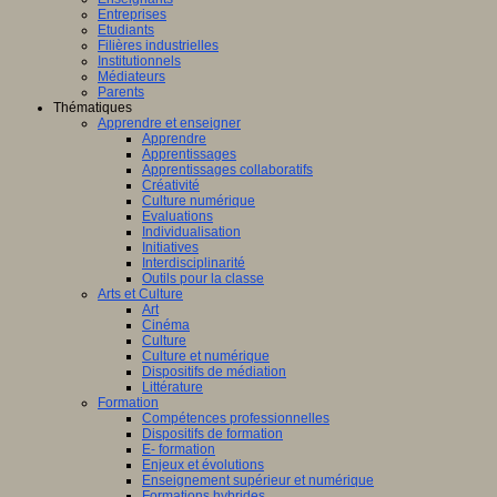
Entreprises
Etudiants
Filières industrielles
Institutionnels
Médiateurs
Parents
Thématiques
Apprendre et enseigner
Apprendre
Apprentissages
Apprentissages collaboratifs
Créativité
Culture numérique
Evaluations
Individualisation
Initiatives
Interdisciplinarité
Outils pour la classe
Arts et Culture
Art
Cinéma
Culture
Culture et numérique
Dispositifs de médiation
Littérature
Formation
Compétences professionnelles
Dispositifs de formation
E- formation
Enjeux et évolutions
Enseignement supérieur et numérique
Formations hybrides