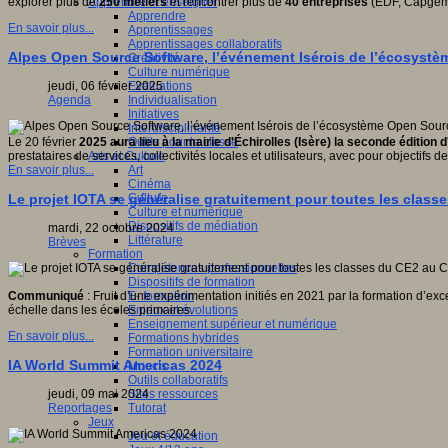
Apprendre et enseigner
explorer plus de
250 métiers
et rencontrer plus de
40 entreprises
(EDF, Capgemi
Apprendre
En savoir plus...
Apprentissages
Apprentissages collaboratifs
Alpes Open Source Software, l’événement Isérois de l’écosyst
Créativité
Culture numérique
Evaluations
jeudi, 06 février 2025
Individualisation
Agenda
Initiatives
Interdisciplinarité
Outils pour la classe
Le 20 février
2025 aura lieu à la mairie d'Échirolles (Isère) la seconde édition
Arts et Culture
prestataires de services, collectivités locales et utilisateurs, avec pour objecti
Art
En savoir plus...
Cinéma
Culture
Le projet IOTA se généralise gratuitement pour toutes les clas
Culture et numérique
Dispositifs de médiation
mardi, 22 octobre 2024
Littérature
Brèves
Formation
Compétences professionnelles
Dispositifs de formation
E- formation
Communiqué
: Fruit d’une expérimentation initiés en 2021 par la formation d’exc
Enjeux et évolutions
échelle dans les écoles primaires.
Enseignement supérieur et numérique
En savoir plus...
Formations hybrides
Formation universitaire
IA World Summit Americas 2024
Mooc’s
Outils collaboratifs
Sites ressources
jeudi, 09 mai 2024
Tutorat
Reportages
Jeux
Jeu et éducation