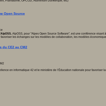
ni, F
ramatome, OPCO2i, Aluminium Dunkerque, etc)
ème Open Source
 d'AlpOSS.
AlpOSS, pour "Alpes Open Source Software", est une conférence visant à r
fs de favoriser les échanges sur les modèles de collaboration, les modèles économiqu
ses du CE2 au CM2
ellence en informatique 42 et le ministère de l’Éducation nationale pour favoriser la