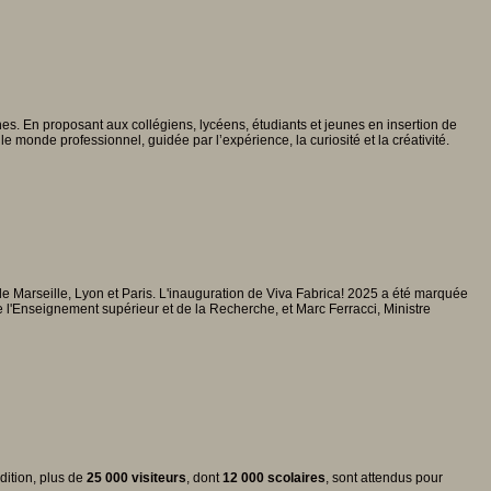
. En proposant aux collégiens, lycéens, étudiants et jeunes en insertion de
le monde professionnel, guidée par l’expérience, la curiosité et la créativité.
s de Marseille, Lyon et Paris. L'inauguration de Viva Fabrica! 2025 a été marquée
de l'Enseignement supérieur et de la Recherche, et Marc Ferracci, Ministre
dition, plus de
25 000 visiteurs
, dont
12 000 scolaires
, sont attendus pour