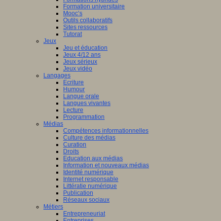
Formation universitaire
Mooc’s
Outils collaboratifs
Sites ressources
Tutorat
Jeux
Jeu et éducation
Jeux 4/12 ans
Jeux sérieux
Jeux vidéo
Langages
Ecriture
Humour
Langue orale
Langues vivantes
Lecture
Programmation
Médias
Compétences informationnelles
Culture des médias
Curation
Droits
Education aux médias
Information et nouveaux médias
Identité numérique
Internet responsable
Littératie numérique
Publication
Réseaux sociaux
Métiers
Entrepreneuriat
Entreprises