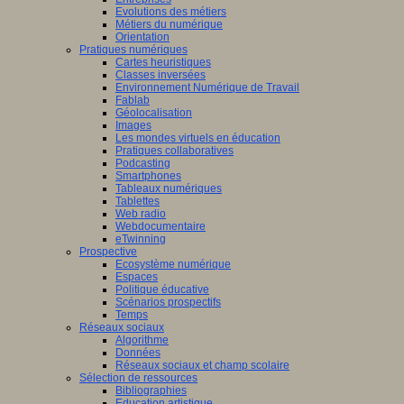
Evolutions des métiers
Métiers du numérique
Orientation
Pratiques numériques
Cartes heuristiques
Classes inversées
Environnement Numérique de Travail
Fablab
Géolocalisation
Images
Les mondes virtuels en éducation
Pratiques collaboratives
Podcasting
Smartphones
Tableaux numériques
Tablettes
Web radio
Webdocumentaire
eTwinning
Prospective
Ecosystème numérique
Espaces
Politique éducative
Scénarios prospectifs
Temps
Réseaux sociaux
Algorithme
Données
Réseaux sociaux et champ scolaire
Sélection de ressources
Bibliographies
Education artistique