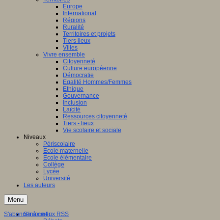
Europe
International
Régions
Ruralité
Territoires et projets
Tiers lieux
Villes
Vivre ensemble
Citoyenneté
Culture européenne
Démocratie
Egalité Hommes/Femmes
Ethique
Gouvernance
Inclusion
Laïcité
Ressources citoyenneté
Tiers - lieux
Vie scolaire et sociale
Niveaux
Périscolaire
Ecole maternelle
Ecole élémentaire
Collège
Lycée
Université
Les auteurs
Menu
S'abonner à ce flux RSS
S'informer