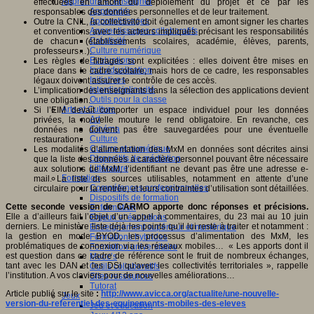
Apprendre et enseigner
effectuées en amont du déploiement du projet et ce par les
Apprendre
responsables des données personnelles et de leur traitement.
Apprentissages
Outre la CNIL, la collectivité doit également en amont signer les chartes
Apprentissages collaboratifs
et conventions avec les acteurs impliqués précisant les responsabilités
Créativité
de chacun (établissements scolaires, académie, élèves, parents,
Culture numérique
professeurs…).
Evaluations
Les règles de filtrages sont explicitées : elles doivent être mises en
Individualisation
place dans le cadre scolaire, mais hors de ce cadre, les responsables
Initiatives
légaux doivent assurer le contrôle de ces accès.
Interdisciplinarité
L’implication des enseignants dans la sélection des applications devient
Outils pour la classe
une obligation.
Arts et Culture
Si l’EIM devait comporter un espace individuel pour les données
Art
privées, la nouvelle mouture le rend obligatoire. En revanche, ces
Cinéma
données ne doivent pas être sauvegardées pour une éventuelle
Culture
restauration.
Culture et numérique
Les modalités d’alimentation des MxM en données sont décrites ainsi
Dispositifs de médiation
que la liste des données à caractère personnel pouvant être nécessaire
Littérature
aux solutions de MxM, l’identifiant ne devant pas être une adresse e-
Formation
mail. La liste des sources utilisables, notamment en attente d’une
Compétences professionnelles
circulaire pour la rentrée, et leurs contraintes d’utilisation sont détaillées.
Dispositifs de formation
Cette seconde version de CARMO apporte donc réponses et précisions.
E- formation
Elle a d’ailleurs fait l’objet d’un appel à commentaires, du 23 mai au 10 juin
Enjeux et évolutions
derniers. Le ministère liste déjà les points qu’il lui reste à traiter et notamment :
Enseignement supérieur et numérique
la gestion en mode BYOD, les processus d’alimentation des MxM, les
Formations hybrides
problématiques de connexion via les réseaux mobiles… « Les apports dont il
Formation universitaire
est question dans ce cadre de référence sont le fruit de nombreux échanges,
Mooc’s
tant avec les DAN et les DSI qu'avec les collectivités territoriales », rappelle
Outils collaboratifs
l’institution. A vos claviers pour de nouvelles améliorations…
Sites ressources
Tutorat
Article publié sur le site
:
http://www.avicca.org/actualite/une-nouvelle-
Jeux
version-du-referentiel-des-equipements-mobiles-des-eleves
Jeu et éducation