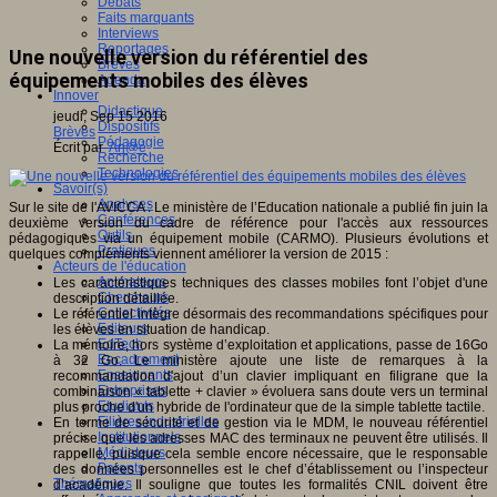
Débats
Faits marquants
Interviews
Reportages
Une nouvelle version du référentiel des
Brèves
équipements mobiles des élèves
Agenda
Innover
Didactique
jeudi, Sep 15 2016
Dispositifs
Brèves
Pédagogie
Écrit par
An@é
Recherche
Technologies
Savoir(s)
Analyses
Sur le site de l'AVICCA : Le ministère de l’Education nationale a publié fin juin la
Conférences
deuxième version du cadre de référence pour l'accès aux ressources
Outils
pédagogiques via un équipement mobile (CARMO). Plusieurs évolutions et
Pratiques
quelques compléments viennent améliorer la version de 2015 :
Acteurs de l'éducation
Animateurs
Les caractéristiques techniques des classes mobiles font l’objet d'une
Chercheurs
description détaillée.
Collectivités
Le référentiel intègre désormais des recommandations spécifiques pour
Editeurs
les élèves en situation de handicap.
EdTech
La mémoire, hors système d’exploitation et applications, passe de 16Go
Encadrement
à 32 Go. Le ministère ajoute une liste de remarques à la
Enseignants
recommandation d'ajout d’un clavier impliquant en filigrane que la
Entreprises
combinaison « tablette + clavier » évoluera sans doute vers un terminal
Etudiants
plus proche d'un hybride de l'ordinateur que de la simple tablette tactile.
Filières industrielles
En terme de sécurité et de gestion via le MDM, le nouveau référentiel
Institutionnels
précise que les adresses MAC des terminaux ne peuvent être utilisés. Il
Médiateurs
rappelle, puisque cela semble encore nécessaire, que le responsable
Parents
des données personnelles est le chef d’établissement ou l’inspecteur
Thématiques
d’académie. Il souligne que toutes les formalités CNIL doivent être