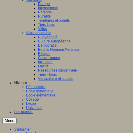
Europe
International
Régions
Ruralité
Territoires et projets
Tiers lieux
Villes
Vivre ensemble
Citoyenneté
Culture européenne
Démocratie
Egalité Hommes/Femmes
Ethique
Gouvernance
Inclusion
Laïcité
Ressources citoyenneté
Tiers - lieux
Vie scolaire et sociale
Niveaux
Périscolaire
Ecole maternelle
Ecole élémentaire
Collège
Lycée
Université
Les auteurs
Menu
S'informer