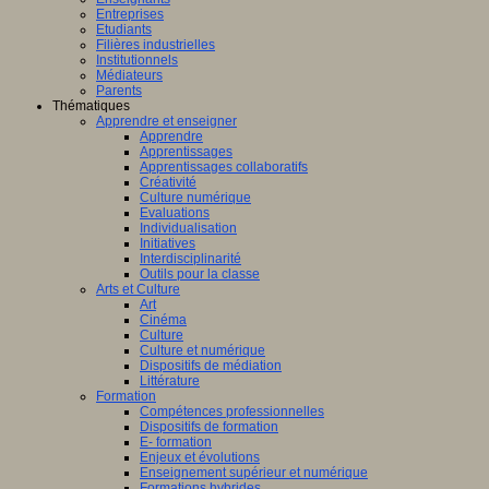
Entreprises
Etudiants
Filières industrielles
Institutionnels
Médiateurs
Parents
Thématiques
Apprendre et enseigner
Apprendre
Apprentissages
Apprentissages collaboratifs
Créativité
Culture numérique
Evaluations
Individualisation
Initiatives
Interdisciplinarité
Outils pour la classe
Arts et Culture
Art
Cinéma
Culture
Culture et numérique
Dispositifs de médiation
Littérature
Formation
Compétences professionnelles
Dispositifs de formation
E- formation
Enjeux et évolutions
Enseignement supérieur et numérique
Formations hybrides