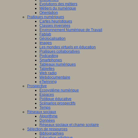
Evolutions des métiers
Métiers du numérique
Orientation
Pratiques numériques
Cartes heuristiques
Classes inversées
Environnement Numérique de Travail
Fablab
Géolocalisation
Images
Les mondes virtuels en éducation
Pratiques collaboratives
Podcasting
Smartphones
Tableaux numériques
Tablettes
Web radio
Webdocumentaire
eTwinning
Prospective
Ecosystème numérique
Espaces
Politique éducative
Scénarios prospectifs
Temps
Réseaux sociaux
Algorithme
Données
Réseaux sociaux et champ scolaire
Sélection de ressources
Bibliographies
Education artistique