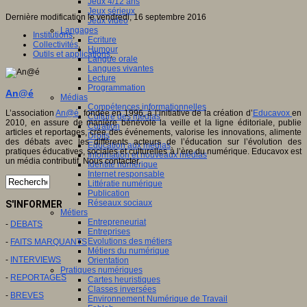
Jeux 4/12 ans
Jeux sérieux
Dernière modification le vendredi, 16 septembre 2016
Jeux vidéo
Langages
Institutions
,
Ecriture
Collectivités
,
Humour
Outils et applications
,
Langue orale
Langues vivantes
Lecture
Programmation
An@é
Médias
Compétences informationnelles
L’association
An@é
, fondée en 1996, à l’initiative de la création d’
Educavox
en
Culture des médias
2010, en assure de manière bénévole la veille et la ligne éditoriale, publie
Curation
articles et reportages, crée des événements, valorise les innovations, alimente
Droits
des débats avec les différents acteurs de l’éducation sur l’évolution des
Education aux médias
pratiques éducatives, sociales et culturelles à l’ère du numérique. Educavox est
Information et nouveaux médias
un média contributif. Nous contacter.
Identité numérique
Internet responsable
Littératie numérique
Publication
Réseaux sociaux
S'INFORMER
Métiers
Entrepreneuriat
-
DEBATS
Entreprises
Evolutions des métiers
-
FAITS MARQUANTS
Métiers du numérique
-
INTERVIEWS
Orientation
Pratiques numériques
-
REPORTAGES
Cartes heuristiques
Classes inversées
-
BREVES
Environnement Numérique de Travail