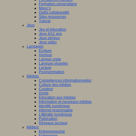
Formation universitaire
Mooc’s
Outils collaboratifs
Sites ressources
Tutorat
Jeux
Jeu et éducation
Jeux 4/12 ans
Jeux sérieux
Jeux vidéo
Langages
Ecriture
Humour
Langue orale
Langues vivantes
Lecture
Programmation
Médias
Compétences informationnelles
Culture des médias
Curation
Droits
Education aux médias
Information et nouveaux médias
Identité numérique
Internet responsable
Littératie numérique
Publication
Réseaux sociaux
Métiers
Entrepreneuriat
Entreprises