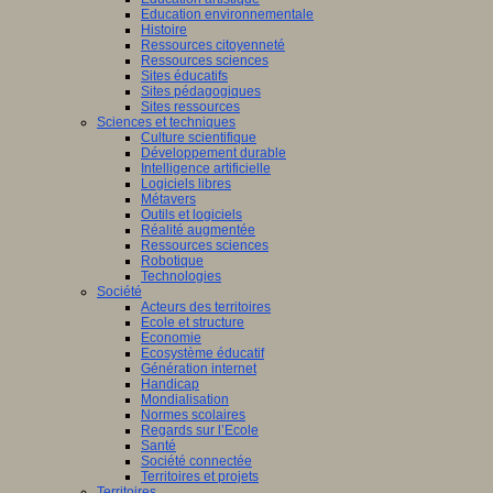
Education environnementale
Histoire
Ressources citoyenneté
Ressources sciences
Sites éducatifs
Sites pédagogiques
Sites ressources
Sciences et techniques
Culture scientifique
Développement durable
Intelligence artificielle
Logiciels libres
Métavers
Outils et logiciels
Réalité augmentée
Ressources sciences
Robotique
Technologies
Société
Acteurs des territoires
Ecole et structure
Economie
Ecosystème éducatif
Génération internet
Handicap
Mondialisation
Normes scolaires
Regards sur l’Ecole
Santé
Société connectée
Territoires et projets
Territoires