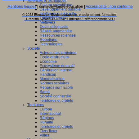
Sciences et techniques
Culture scientifique
Mentions légales
| contact[@]anae.education |
Accessibilité : non conforme
Développement durable
Intelligence artificielle
© 2023 Educavox, Ecole, pédagogie, enseignement, formation
Logiciels libres
Creation Sylvie CECI - Sites Internet / Référencement SEO
Métavers
Outils et logiciels
Réalité augmentée
Ressources sciences
Robotique
Technologies
Société
Acteurs des territoires
Ecole et structure
Economie
Ecosystème éducatif
Génération internet
Handicap
Mondialisation
Normes scolaires
Regards sur l’Ecole
Santé
Société connectée
Territoires et projets
Territoires
Europe
International
Régions
Ruralité
Territoires et projets
Tiers lieux
Villes