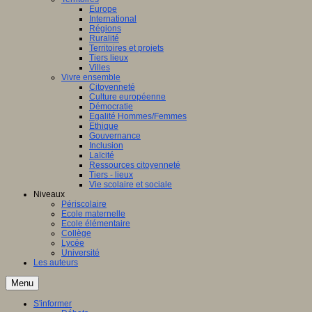
Europe
International
Régions
Ruralité
Territoires et projets
Tiers lieux
Villes
Vivre ensemble
Citoyenneté
Culture européenne
Démocratie
Egalité Hommes/Femmes
Ethique
Gouvernance
Inclusion
Laïcité
Ressources citoyenneté
Tiers - lieux
Vie scolaire et sociale
Niveaux
Périscolaire
Ecole maternelle
Ecole élémentaire
Collège
Lycée
Université
Les auteurs
Menu
S'informer