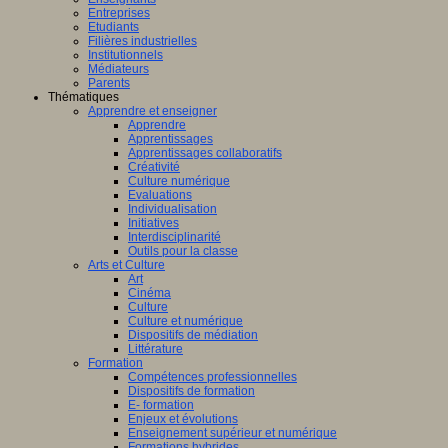
Entreprises
Etudiants
Filières industrielles
Institutionnels
Médiateurs
Parents
Thématiques
Apprendre et enseigner
Apprendre
Apprentissages
Apprentissages collaboratifs
Créativité
Culture numérique
Evaluations
Individualisation
Initiatives
Interdisciplinarité
Outils pour la classe
Arts et Culture
Art
Cinéma
Culture
Culture et numérique
Dispositifs de médiation
Littérature
Formation
Compétences professionnelles
Dispositifs de formation
E- formation
Enjeux et évolutions
Enseignement supérieur et numérique
Formations hybrides