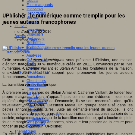
Débats
Faits marquants
Interviews
Reportages
UPblisher : le numérique comme tremplin pour les
Brèves
jeunes auteurs francophones
Agenda
Innover
Didactique
mercredi, Mar 02 2016
Dispositifs
Brèves
Pédagogie
Écrit par
An@é
Recherche
Technologies
Savoir(s)
Analyses
Conférences
Cette semaine,
Lettres Numériques
vous présente UPblisher, une maison
Outils
d’édition française 100 % numérique créée en 2011. Convaincus par le livre
Pratiques
numérique, Catherine Vaillant et Stefan Aimar, les fondateurs de la maison,
Acteurs de l'éducation
entendent bien utiliser ce support pour promouvoir les jeunes auteurs
Animateurs
francophones
.
Chercheurs
La transition vers le numérique
Collectivités
Editeurs
À première vue, le choix de Stefan Aimar et Catherine Vaillant de fonder leur
EdTech
propre maison d’édition n’apparaît pas comme une évidence : tous deux
Encadrement
diplômés dans le domaine de l’économie, ils se sont rencontrés alors qu’ils
Enseignants
travaillaient chez Trader Classified Media, un groupe spécialisé dans les
Entreprises
petites annonces publicitaires. Suite au démantèlement du groupe, ils ont
Etudiants
toutefois décidé de mettre à profit leurs connaissances acquises au sein de la
Filières industrielles
société, notamment au niveau de la transition numérique, qui a touché de plein
Institutionnels
fouet le monde des petites annonces, ainsi que leur passion de la lecture pour
Médiateurs
fonder un projet commun, UPblisher.
Parents
Thématiques
En effet, le numérique comporte des avantages indéniables face au papier,