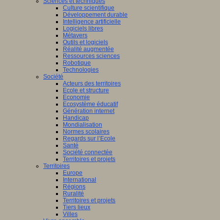
Sciences et techniques
Culture scientifique
Développement durable
Intelligence artificielle
Logiciels libres
Métavers
Outils et logiciels
Réalité augmentée
Ressources sciences
Robotique
Technologies
Société
Acteurs des territoires
Ecole et structure
Economie
Ecosystème éducatif
Génération internet
Handicap
Mondialisation
Normes scolaires
Regards sur l’Ecole
Santé
Société connectée
Territoires et projets
Territoires
Europe
International
Régions
Ruralité
Territoires et projets
Tiers lieux
Villes