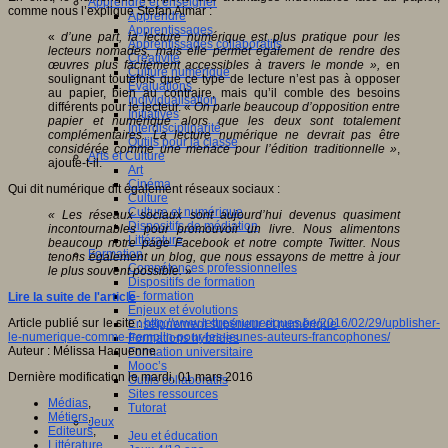
Apprendre et enseigner
comme nous l’explique Stefan Aimar :
Apprendre
Apprentissages
«
d’une part, la lecture numérique est plus pratique pour les
Apprentissages collaboratifs
lecteurs nomades, mais elle permet également de rendre des
Créativité
œuvres plus facilement accessibles à travers le monde »,
en
Culture numérique
soulignant toutefois que ce type de lecture n’est pas à opposer
Evaluations
au papier, bien au contraire, mais qu’il comble des besoins
Individualisation
différents pour le lecteur. «
On parle beaucoup d’opposition entre
Initiatives
papier et numérique alors que les deux sont totalement
Interdisciplinarité
complémentaires. La lecture numérique ne devrait pas être
Outils pour la classe
considérée comme une menace pour l’édition traditionnelle »
,
Arts et Culture
ajoute-t-il.
Art
Cinéma
Qui dit numérique dit également réseaux sociaux :
Culture
Culture et numérique
« Les réseaux sociaux sont aujourd’hui devenus quasiment
Dispositifs de médiation
incontournables pour promouvoir un livre.
Nous alimentons
Littérature
beaucoup notre page Facebook et notre compte Twitter. Nous
Formation
tenons également un blog, que nous essayons de mettre à jour
Compétences professionnelles
le plus souvent possible.
»
Dispositifs de formation
E- formation
Lire la suite de l'article
Enjeux et évolutions
Article publié sur le site :
http://www.lettresnumeriques.be/2016/02/29/upblisher-
Enseignement supérieur et numérique
le-numerique-comme-tremplin-pour-les-jeunes-auteurs-francophones/
Formations hybrides
Auteur : Mélissa Haquenne
Formation universitaire
Mooc’s
Dernière modification le mardi, 01 mars 2016
Outils collaboratifs
Sites ressources
Médias
,
Tutorat
Métiers
,
Jeux
Editeurs
,
Jeu et éducation
Littérature
,