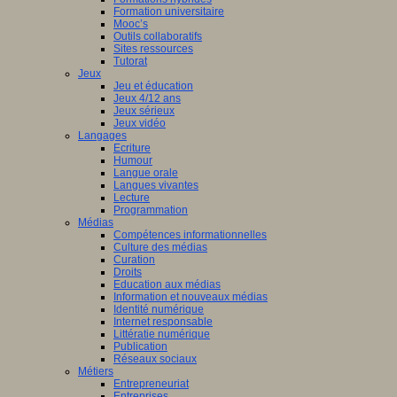
Formation universitaire
Mooc’s
Outils collaboratifs
Sites ressources
Tutorat
Jeux
Jeu et éducation
Jeux 4/12 ans
Jeux sérieux
Jeux vidéo
Langages
Ecriture
Humour
Langue orale
Langues vivantes
Lecture
Programmation
Médias
Compétences informationnelles
Culture des médias
Curation
Droits
Education aux médias
Information et nouveaux médias
Identité numérique
Internet responsable
Littératie numérique
Publication
Réseaux sociaux
Métiers
Entrepreneuriat
Entreprises