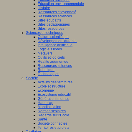
Education environnementale
Histoire
Ressources citoyenneté
Ressources sciences
Sites éducatifs
Sites pédagogiques
Sites ressources
Sciences et techniques
Culture scientifique
Développement durable
Intelligence artificielle
Logiciels libres
Métavers
Outils et logiciels
Réalité augmentée
Ressources sciences
Robotique
Technologies
Société
Acteurs des territoires
Ecole et structure
Economie
Ecosystème éducatif
Génération internet
Handicap
Mondialisation
Normes scolaires
Regards sur l’Ecole
Santé
Société connectée
Territoires et projets
Territoires