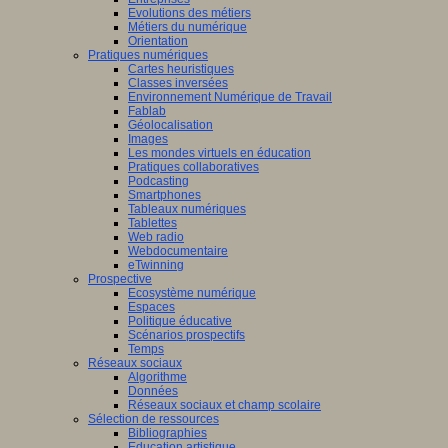
Evolutions des métiers
Métiers du numérique
Orientation
Pratiques numériques
Cartes heuristiques
Classes inversées
Environnement Numérique de Travail
Fablab
Géolocalisation
Images
Les mondes virtuels en éducation
Pratiques collaboratives
Podcasting
Smartphones
Tableaux numériques
Tablettes
Web radio
Webdocumentaire
eTwinning
Prospective
Ecosystème numérique
Espaces
Politique éducative
Scénarios prospectifs
Temps
Réseaux sociaux
Algorithme
Données
Réseaux sociaux et champ scolaire
Sélection de ressources
Bibliographies
Education artistique