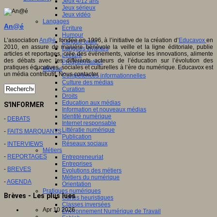
Jeux 4/12 ans
Jeux sérieux
Jeux vidéo
Langages
An@é
Ecriture
Humour
L’association
An@é
, fondée en 1996, à l’initiative de la création d’
Educavox
en
Langue orale
2010, en assure de manière bénévole la veille et la ligne éditoriale, publie
Langues vivantes
articles et reportages, crée des événements, valorise les innovations, alimente
Lecture
des débats avec les différents acteurs de l’éducation sur l’évolution des
Programmation
pratiques éducatives, sociales et culturelles à l’ère du numérique. Educavox est
Médias
un média contributif. Nous contacter.
Compétences informationnelles
Culture des médias
Curation
Droits
Education aux médias
S'INFORMER
Information et nouveaux médias
Identité numérique
-
DEBATS
Internet responsable
Littératie numérique
-
FAITS MARQUANTS
Publication
Réseaux sociaux
-
INTERVIEWS
Métiers
-
REPORTAGES
Entrepreneuriat
Entreprises
-
BREVES
Evolutions des métiers
Métiers du numérique
-
AGENDA
Orientation
Pratiques numériques
Brèves - Les plus lues
Cartes heuristiques
Classes inversées
Apr 10 2026
Environnement Numérique de Travail