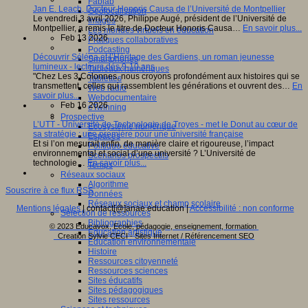
Fablab
Jan E. Leach, Docteur Honoris Causa de l’Université de Montpellier
Géolocalisation
Le vendredi 3 avril 2026, Philippe Augé, président de l’Université de
Images
Montpellier, a remis le titre de Docteur Honoris Causa…
En savoir plus...
Les mondes virtuels en éducation
Feb 13 2026
Pratiques collaboratives
Podcasting
Découvrir Séléna et l’Héritage des Gardiens, un roman jeunesse
Smartphones
lumineux - lecteurs dès 9-10 ans
Tableaux numériques
"Chez Les 3 Colonnes, nous croyons profondément aux histoires qui se
Tablettes
transmettent, celles qui rassemblent les générations et ouvrent des…
En
Web radio
savoir plus...
Webdocumentaire
Feb 16 2026
eTwinning
Prospective
L’UTT - Université de Technologie de Troyes - met le Donut au cœur de
Ecosystème numérique
sa stratégie : une première pour une université française
Espaces
Et si l’on mesurait enfin, de manière claire et rigoureuse, l’impact
Politique éducative
environnemental et social d’une université ? L’Université de
Scénarios prospectifs
technologie…
En savoir plus...
Temps
Réseaux sociaux
Algorithme
Souscrire à ce flux RSS
Données
Réseaux sociaux et champ scolaire
Mentions légales
| contact[@]anae.education |
Accessibilité : non conforme
Sélection de ressources
Bibliographies
© 2023 Educavox, Ecole, pédagogie, enseignement, formation
Education artistique
Creation Sylvie CECI - Sites Internet / Référencement SEO
Education environnementale
Histoire
Ressources citoyenneté
Ressources sciences
Sites éducatifs
Sites pédagogiques
Sites ressources