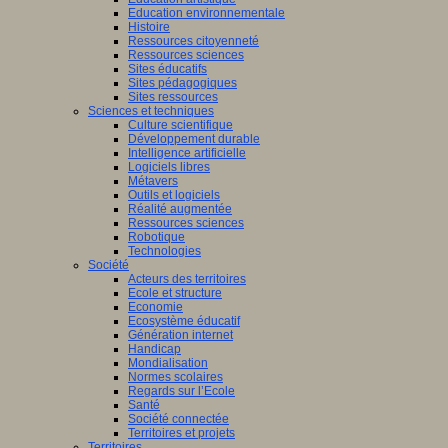
Education environnementale
Histoire
Ressources citoyenneté
Ressources sciences
Sites éducatifs
Sites pédagogiques
Sites ressources
Sciences et techniques
Culture scientifique
Développement durable
Intelligence artificielle
Logiciels libres
Métavers
Outils et logiciels
Réalité augmentée
Ressources sciences
Robotique
Technologies
Société
Acteurs des territoires
Ecole et structure
Economie
Ecosystème éducatif
Génération internet
Handicap
Mondialisation
Normes scolaires
Regards sur l’Ecole
Santé
Société connectée
Territoires et projets
Territoires