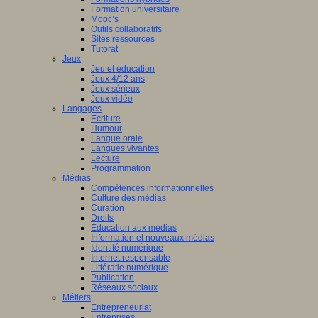
Formation universitaire
Mooc’s
Outils collaboratifs
Sites ressources
Tutorat
Jeux
Jeu et éducation
Jeux 4/12 ans
Jeux sérieux
Jeux vidéo
Langages
Ecriture
Humour
Langue orale
Langues vivantes
Lecture
Programmation
Médias
Compétences informationnelles
Culture des médias
Curation
Droits
Education aux médias
Information et nouveaux médias
Identité numérique
Internet responsable
Littératie numérique
Publication
Réseaux sociaux
Métiers
Entrepreneuriat
Entreprises