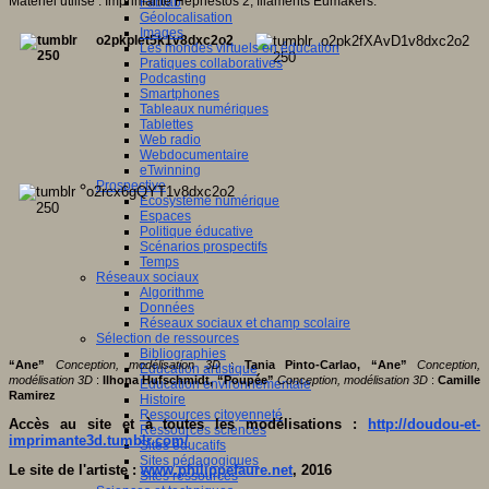
Matériel utilisé : Imprimante Hephestos 2, filaments Eumakers.
Fablab
Géolocalisation
Images
Les mondes virtuels en éducation
Pratiques collaboratives
Podcasting
Smartphones
Tableaux numériques
Tablettes
Web radio
Webdocumentaire
eTwinning
Prospective
Ecosystème numérique
Espaces
Politique éducative
Scénarios prospectifs
Temps
Réseaux sociaux
Algorithme
Données
Réseaux sociaux et champ scolaire
Sélection de ressources
Bibliographies
“Ane”
Conception, modélisation 3D
:
Tania Pinto-Carlao, “Ane”
Conception,
Education artistique
modélisation 3D
:
Ilhona Hufschmidt, “Poupée”
Conception, modélisation 3D
:
Camille
Education environnementale
Ramirez
Histoire
Ressources citoyenneté
Accès au site et à toutes les modélisations :
http://doudou-et-
Ressources sciences
imprimante3d.tumblr.com/
Sites éducatifs
Sites pédagogiques
Le site de l'artiste :
www.philippefaure.net
, 2016
Sites ressources