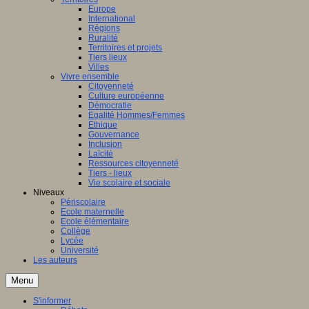
Europe
International
Régions
Ruralité
Territoires et projets
Tiers lieux
Villes
Vivre ensemble
Citoyenneté
Culture européenne
Démocratie
Egalité Hommes/Femmes
Ethique
Gouvernance
Inclusion
Laïcité
Ressources citoyenneté
Tiers - lieux
Vie scolaire et sociale
Niveaux
Périscolaire
Ecole maternelle
Ecole élémentaire
Collège
Lycée
Université
Les auteurs
Menu
S'informer