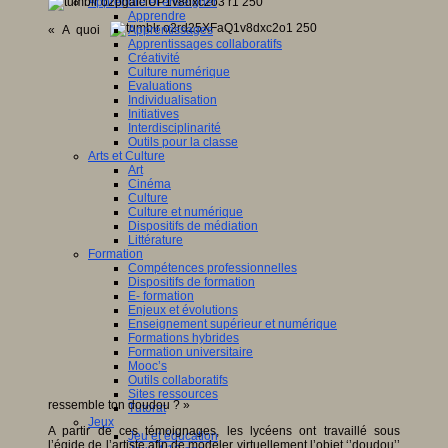
Apprendre et enseigner
Apprendre
« A quoi
Apprentissages
Apprentissages collaboratifs
Créativité
Culture numérique
Evaluations
Individualisation
Initiatives
Interdisciplinarité
Outils pour la classe
Arts et Culture
Art
Cinéma
Culture
Culture et numérique
Dispositifs de médiation
Littérature
Formation
Compétences professionnelles
Dispositifs de formation
E- formation
Enjeux et évolutions
Enseignement supérieur et numérique
Formations hybrides
Formation universitaire
Mooc’s
Outils collaboratifs
Sites ressources
ressemble ton doudou ? »
Tutorat
Jeux
A partir de ces témoignages, les lycéens ont travaillé sous
Jeu et éducation
l’égide de l’artiste afin de modeler virtuellement l’objet ‘’doudou’’