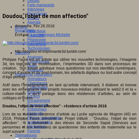
Débats
Faits marquants
Interviews
Reportages
Doudou, l'objet de mon affection"
Brèves
Agenda
dimanche, Fév 28 2016
Innover
Reportages
Didactique
Écrit par
Laurissergues Michelle
Dispositifs
Pédagogie
Recherche
Technologies
http://doudou-et-imprimante3d.tumblr.com/
Savoir(s)
Analyses
Philippe Faure est un artiste qui utilise les nouvelles technologies, l’imagerie
Conférences
3d, les logiciels de modélisation, l’imprimantes 3D dans son processus de
Outils
création. Son travail artistique nous questionne sur nos identités numériques,
Pratiques
concept d’avatar et du post-humain, les artefacts digitaux ou tout autre concept
Acteurs de l'éducation
d’égo-portrait.
Animateurs
Chercheurs
Actif dans l’enseignement en tant qu’artiste intervenant, il élabore et innove
Collectivités
avec les enseignants des projets nouveaux-médias utilisant le web2.0 et la «
Editeurs
culture-maker » qu’il partage dans des résidences d’artistes, au sein de
EdTech
collèges et lycées.
Encadrement
Enseignants
Doudou, l'objet de mon affection" - résidence d'artiste 2016
Entreprises
Etudiants
Lors de sa dernière résidence d’artiste au Lycée agricole de Mugron (40) en
Filières industrielles
2016, Philippe Faure présente un Projet intitulé : ‘’Doudou, l'objet de mon
Institutionnels
affection’’ : il a demandé à des élèves de Seconde Sapat (Services aux
Médiateurs
personnes et aux territoires) de questionner des enfants de maternelle sur le
Parents
sujet suivant :
Thématiques