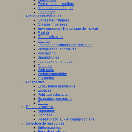
Evolutions des métiers
Métiers du numérique
Orientation
Pratiques numériques
Cartes heuristiques
Classes inversées
Environnement Numérique de Travail
Fablab
Géolocalisation
Images
Les mondes virtuels en éducation
Pratiques collaboratives
Podcasting
Smartphones
Tableaux numériques
Tablettes
Web radio
Webdocumentaire
eTwinning
Prospective
Ecosystème numérique
Espaces
Politique éducative
Scénarios prospectifs
Temps
Réseaux sociaux
Algorithme
Données
Réseaux sociaux et champ scolaire
Sélection de ressources
Bibliographies
Education artistique