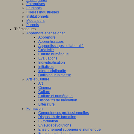
Entreprises
Etudiants
Filières industrielles
Institutionnels
Médiateurs
Parents
Thématiques
Apprendre et enseigner
Apprendre
Apprentissages
Apprentissages collaboratifs
Créativité
Culture numérique
Evaluations
Individualisation
Initiatives
Interdisciplinarité
Outils pour la classe
Arts et Culture
Art
Cinéma
Culture
Culture et numérique
Dispositifs de médiation
Littérature
Formation
Compétences professionnelles
Dispositifs de formation
E- formation
Enjeux et évolutions
Enseignement supérieur et numérique
Formations hybrides