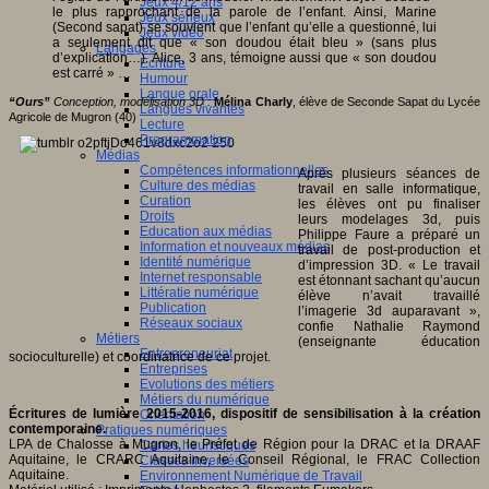
Jeux 4/12 ans
le plus rapprochant de la parole de l’enfant. Ainsi, Marine
Jeux sérieux
(Second sapat) se souvient que l’enfant qu’elle a questionné, lui
Jeux vidéo
a seulement dit que « son doudou était bleu » (sans plus
Langages
d’explication…). Alice, 3 ans, témoigne aussi que « son doudou
Ecriture
est carré » …
Humour
Langue orale
“Ours”
Conception, modélisation 3D :
Mélina Charly
, élève de Seconde Sapat du Lycée
Langues vivantes
Agricole de Mugron (40)
Lecture
Programmation
Médias
Compétences informationnelles
Après plusieurs séances de
Culture des médias
travail en salle informatique,
Curation
les élèves ont pu finaliser
Droits
leurs modelages 3d, puis
Education aux médias
Philippe Faure a préparé un
Information et nouveaux médias
travail de post-production et
Identité numérique
d’impression 3D. « Le travail
Internet responsable
est étonnant sachant qu’aucun
Littératie numérique
élève n’avait travaillé
Publication
l’imagerie 3d auparavant »,
Réseaux sociaux
confie Nathalie Raymond
Métiers
(enseignante éducation
Entrepreneuriat
socioculturelle) et coordinatrice de ce projet.
Entreprises
Evolutions des métiers
Métiers du numérique
Écritures de lumière 2015-2016, dispositif de sensibilisation à la création
Orientation
contemporaine.
Pratiques numériques
LPA de Chalosse à Mugron, le Préfet de Région pour la DRAC et la DRAAF
Cartes heuristiques
Aquitaine, le CRARC Aquitaine, le Conseil Régional, le FRAC Collection
Classes inversées
Aquitaine.
Environnement Numérique de Travail