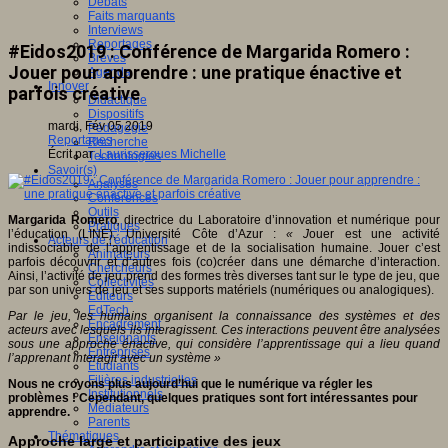
Débats
Faits marquants
Interviews
Reportages
#Eidos2019 : Conférence de Margarida Romero :
Brèves
Jouer pour apprendre : une pratique énactive et
Agenda
Innover
parfois créative
Didactique
Dispositifs
mardi, Fév 05 2019
Pédagogie
Reportages
Recherche
Écrit par
Laurissergues Michelle
Technologies
Savoir(s)
Analyses
Conférences
Outils
Margarida Romero
,
directrice du Laboratoire d’innovation et numérique pour
Pratiques
l’éducation (LINE), Université Côte d’Azur :
«
J
ouer est une activité
Acteurs de l'éducation
indissociable de l’apprentissage et de la socialisation humaine. Jouer c’est
Animateurs
parfois découvrir et d’autres fois (co)créer dans une démarche d’interaction.
Chercheurs
Ainsi, l’activité de jeu prend des formes très diverses tant sur le type de jeu, que
Collectivités
par son univers de jeu et ses supports matériels (numériques ou analogiques).
Editeurs
EdTech
Par le jeu, les humains organisent la connaissance des systèmes et des
Encadrement
acteurs avec lesquels ils interagissent. Ces interactions peuvent être analysées
Enseignants
sous une approche énactive, qui considère l’apprentissage qui a lieu quand
Entreprises
l’apprenant interagit avec un système »
Etudiants
Filières industrielles
Nous ne croyons plus aujourd’hui que le numérique va régler les
Institutionnels
problèmes ! Cependant, quelques pratiques sont fort intéressantes pour
Médiateurs
apprendre.
Parents
Thématiques
Approche large et participative des jeux