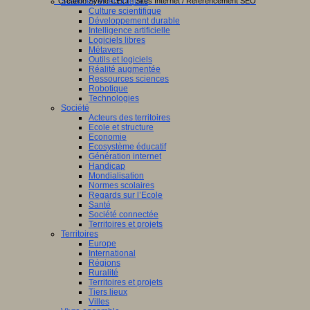
Sciences et techniques
Creation Sylvie CECI - Sites Internet / Référencement SEO
Culture scientifique
Développement durable
Intelligence artificielle
Logiciels libres
Métavers
Outils et logiciels
Réalité augmentée
Ressources sciences
Robotique
Technologies
Société
Acteurs des territoires
Ecole et structure
Economie
Ecosystème éducatif
Génération internet
Handicap
Mondialisation
Normes scolaires
Regards sur l’Ecole
Santé
Société connectée
Territoires et projets
Territoires
Europe
International
Régions
Ruralité
Territoires et projets
Tiers lieux
Villes