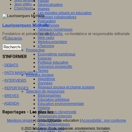
Fablab
Jeux vidéo
,
Géolocalisation
Chercheurs
,
Images
Les mondes virtuels en éducation
Pratiques collaboratives
Podcasting
Laurissergues Michelle
Smartphones
Tableaux numériques
Fondatrice et présidente de l’
Tablettes
An@é
, co-fondatrice et responsable éditoriale
Web radio
d'
Educavox
.
Webdocumentaire
eTwinning
Prospective
Ecosystème numérique
S'INFORMER
Espaces
Politique éducative
-
DEBATS
Scénarios prospectifs
Temps
-
FAITS MARQUANTS
Réseaux sociaux
Algorithme
-
INTERVIEWS
Données
Réseaux sociaux et champ scolaire
-
REPORTAGES
Sélection de ressources
Bibliographies
-
BREVES
Education artistique
-
AGENDA
Education environnementale
Histoire
Reportages - Les plus lus
Ressources citoyenneté
Ressources sciences
Sites éducatifs
Mentions légales
| contact[@]anae.education |
Accessibilité : non conforme
Sites pédagogiques
Sites ressources
© 2023 Educavox, Ecole, pédagogie, enseignement, formation