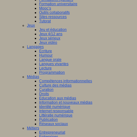
Formation universitaire
Mooc’s
Outils collaboratifs
Sites ressources
Tutorat
Jeux
Jeu et éducation
Jeux 4/12 ans
Jeux sérieux
Jeux vidéo
Langages
Ecriture
Humour
Langue orale
Langues vivantes
Lecture
Programmation
Médias
Compétences informationnelles
Culture des médias
Curation
Droits
Education aux médias
Information et nouveaux médias
Identité numérique
Internet responsable
Littératie numérique
Publication
Réseaux sociaux
Métiers
Entrepreneuriat
Entreprises