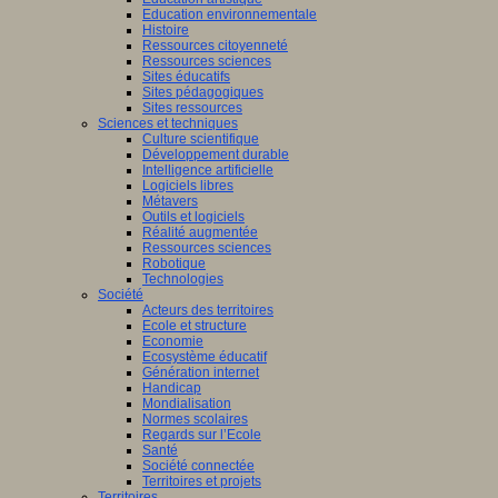
Education environnementale
Histoire
Ressources citoyenneté
Ressources sciences
Sites éducatifs
Sites pédagogiques
Sites ressources
Sciences et techniques
Culture scientifique
Développement durable
Intelligence artificielle
Logiciels libres
Métavers
Outils et logiciels
Réalité augmentée
Ressources sciences
Robotique
Technologies
Société
Acteurs des territoires
Ecole et structure
Economie
Ecosystème éducatif
Génération internet
Handicap
Mondialisation
Normes scolaires
Regards sur l’Ecole
Santé
Société connectée
Territoires et projets
Territoires