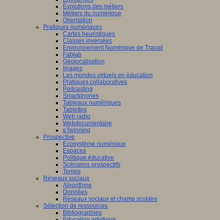
Evolutions des métiers
Métiers du numérique
Orientation
Pratiques numériques
Cartes heuristiques
Classes inversées
Environnement Numérique de Travail
Fablab
Géolocalisation
Images
Les mondes virtuels en éducation
Pratiques collaboratives
Podcasting
Smartphones
Tableaux numériques
Tablettes
Web radio
Webdocumentaire
eTwinning
Prospective
Ecosystème numérique
Espaces
Politique éducative
Scénarios prospectifs
Temps
Réseaux sociaux
Algorithme
Données
Réseaux sociaux et champ scolaire
Sélection de ressources
Bibliographies
Education artistique