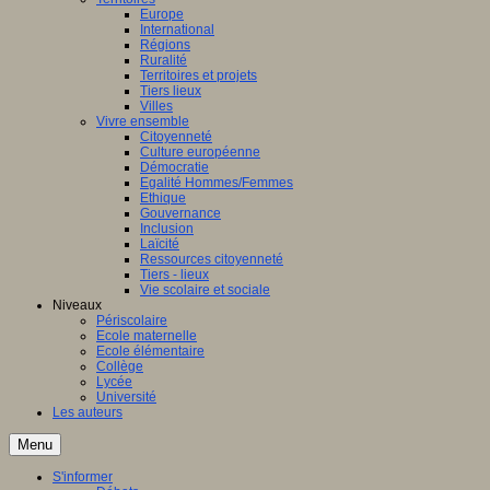
Europe
International
Régions
Ruralité
Territoires et projets
Tiers lieux
Villes
Vivre ensemble
Citoyenneté
Culture européenne
Démocratie
Egalité Hommes/Femmes
Ethique
Gouvernance
Inclusion
Laïcité
Ressources citoyenneté
Tiers - lieux
Vie scolaire et sociale
Niveaux
Périscolaire
Ecole maternelle
Ecole élémentaire
Collège
Lycée
Université
Les auteurs
Menu
S'informer