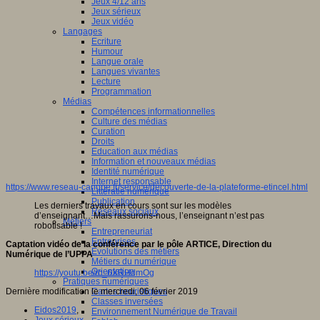
Jeux 4/12 ans
Jeux sérieux
Jeux vidéo
Langages
Ecriture
Humour
Langue orale
Langues vivantes
Lecture
Programmation
Médias
Compétences informationnelles
Culture des médias
Curation
Droits
Education aux médias
Information et nouveaux médias
Identité numérique
Internet responsable
https://www.reseau-canope.fr/service/decouverte-de-la-plateforme-etincel.html
Littératie numérique
Publication
Les derniers travaux en cours sont sur les modèles
Réseaux sociaux
d’enseignant…Mais rassurons-nous, l’enseignant n’est pas
Métiers
robotisable !
Entrepreneuriat
Entreprises
Captation vidéo de la conférence par le pôle ARTICE, Direction du
Evolutions des métiers
Numérique de l’UPPA
Métiers du numérique
Orientation
https://youtu.be/rc_6XRHdmOg
Pratiques numériques
Dernière modification le mercredi, 06 février 2019
Cartes heuristiques
Classes inversées
Eidos2019
,
Environnement Numérique de Travail
Jeux sérieux
,