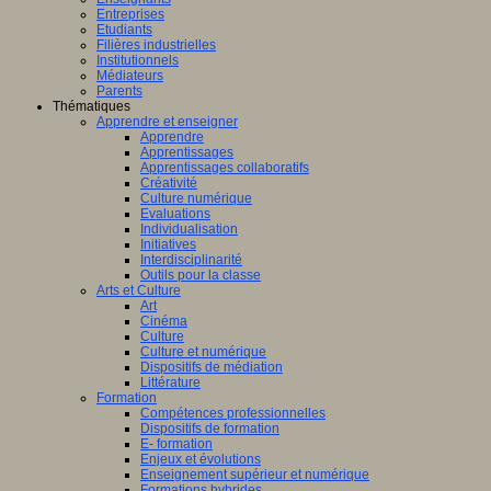
Entreprises
Etudiants
Filières industrielles
Institutionnels
Médiateurs
Parents
Thématiques
Apprendre et enseigner
Apprendre
Apprentissages
Apprentissages collaboratifs
Créativité
Culture numérique
Evaluations
Individualisation
Initiatives
Interdisciplinarité
Outils pour la classe
Arts et Culture
Art
Cinéma
Culture
Culture et numérique
Dispositifs de médiation
Littérature
Formation
Compétences professionnelles
Dispositifs de formation
E- formation
Enjeux et évolutions
Enseignement supérieur et numérique
Formations hybrides