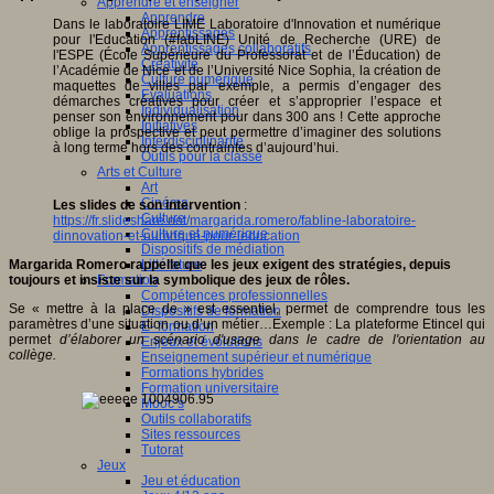
Apprendre et enseigner
Apprendre
Dans le laboratoire LIME Laboratoire d'Innovation et numérique
Apprentissages
pour l'Education (#fabLINE) Unité de Recherche (URE) de
Apprentissages collaboratifs
l'ESPE (École Supérieure du Professorat et de l’Éducation) de
Créativité
l’Académie de Nice et de l’Université Nice Sophia, la création de
Culture numérique
maquettes de villes par exemple, a permis d’engager des
Evaluations
démarches créatives pour créer et s’approprier l’espace et
Individualisation
penser son environnement pour dans 300 ans ! Cette approche
Initiatives
oblige la prospective et peut permettre d’imaginer des solutions
Interdisciplinarité
à long terme hors des contraintes d’aujourd’hui.
Outils pour la classe
Arts et Culture
Art
Cinéma
Les slides de son intervention
:
Culture
https://fr.slideshare.net/margarida.romero/fabline-laboratoire-
Culture et numérique
dinnovation-et-numrique-pour-leducation
Dispositifs de médiation
Margarida Romero rappelle que les jeux exigent des stratégies, depuis
Littérature
toujours et insiste sur la symbolique des jeux de rôles.
Formation
Compétences professionnelles
Se « mettre à la place de » est essentiel, permet de comprendre tous les
Dispositifs de formation
paramètres d’une situation ou d’un métier…Exemple : La plateforme Etincel qui
E- formation
permet
d’
élaborer un scénario d'usage dans le cadre de l'orientation au
Enjeux et évolutions
collège.
Enseignement supérieur et numérique
Formations hybrides
Formation universitaire
Mooc’s
Outils collaboratifs
Sites ressources
Tutorat
Jeux
Jeu et éducation