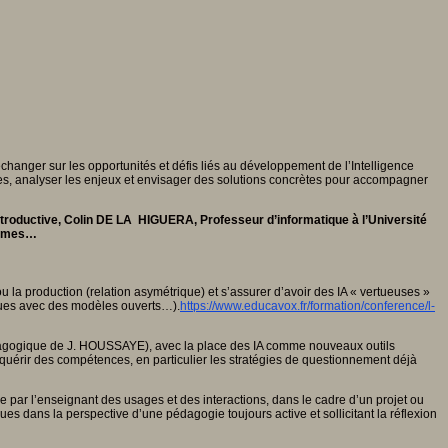
anger sur les opportunités et défis liés au développement de l’Intelligence
ces, analyser les enjeux et envisager des solutions concrètes pour accompagner
ntroductive, Colin DE LA HIGUERA, Professeur d’informatique à l’Université
normes…
 la production (relation asymétrique) et s’assurer d’avoir des IA « vertueuses »
iques avec des modèles ouverts…).
https://www.educavox.fr/formation/conference/l-
agogique de J. HOUSSAYE), avec la place des IA comme nouveaux outils
quérir des compétences, en particulier les stratégies de questionnement déjà
 par l’enseignant des usages et des interactions, dans le cadre d’un projet ou
s dans la perspective d’une pédagogie toujours active et sollicitant la réflexion