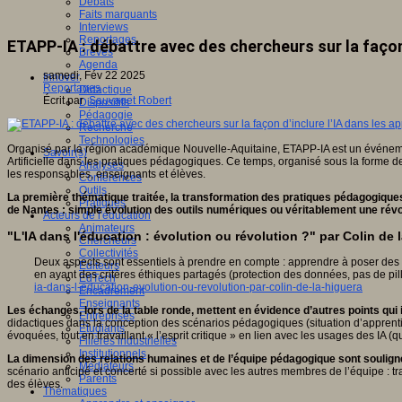
Débats
Faits marquants
Interviews
Reportages
ETAPP-IA : débattre avec des chercheurs sur la façon
Brèves
Agenda
samedi, Fév 22 2025
Innover
Reportages
Didactique
Écrit par
Sauvaget Robert
Dispositifs
Pédagogie
Recherche
Technologies
Organisé par la région académique Nouvelle-Aquitaine, ETAPP-IA est un événement
Savoir(s)
Artificielle dans les pratiques pédagogiques. Ce temps, organisé sous la forme 
Analyses
les responsables, enseignants et élèves.
Conférences
Outils
La première thématique traitée, la transformation des pratiques pédagogique
Pratiques
de Nantes : simple évolution des outils numériques ou véritablement une ré
Acteurs de l'éducation
Animateurs
"L'IA dans l'éducation : évolution ou révolution ?" par Colin de 
Chercheurs
Collectivités
Deux aspects sont essentiels à prendre en compte : apprendre à poser des qu
Editeurs
en ayant des critères éthiques partagés (protection des données, pas de p
EdTech
ia-dans-l-education-evolution-ou-revolution-par-colin-de-la-higuera
Encadrement
Enseignants
Les échanges, lors de la table ronde, mettent en évidence d’autres points qui 
Entreprises
didactiques dans la conception des scénarios pédagogiques (situation d’apprenti
Etudiants
évoquées, tout en travaillant « l’esprit critique » en lien avec les usages des IA (
Filières industrielles
Institutionnels
La dimension des relations humaines et de l’équipe pédagogique sont soulig
Médiateurs
scénario anticipé et concerté si possible avec les autres membres de l’équipe : t
Parents
des élèves.
Thématiques