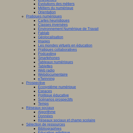
Evolutions des métiers
Métiers du numérique
Orientation
Pratiques numériques
Cartes heuristiques
Classes inversées
Environnement Numérique de Travail
Fablab
Géolocalisation
Images
Les mondes virtuels en éducation
Pratiques collaboratives
Podcasting
Smartphones
Tableaux numériques
Tablettes
Web radio
Webdocumentaire
eTwinning
Prospective
Ecosystème numérique
Espaces
Politique éducative
Scénarios prospectifs
Temps
Réseaux sociaux
Algorithme
Données
Réseaux sociaux et champ scolaire
Sélection de ressources
Bibliographies
Education artistique