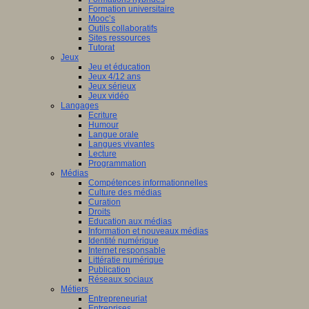
Formation universitaire
Mooc’s
Outils collaboratifs
Sites ressources
Tutorat
Jeux
Jeu et éducation
Jeux 4/12 ans
Jeux sérieux
Jeux vidéo
Langages
Ecriture
Humour
Langue orale
Langues vivantes
Lecture
Programmation
Médias
Compétences informationnelles
Culture des médias
Curation
Droits
Education aux médias
Information et nouveaux médias
Identité numérique
Internet responsable
Littératie numérique
Publication
Réseaux sociaux
Métiers
Entrepreneuriat
Entreprises