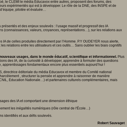
é, le CLEMI le média Educavox entre autres, proposent des forums, des
eurs expérimentés qui est à développer. Le rôle de la DNE, des INSPE et de
e d’équipe, pilotée et évaluée…
s présentés et des enjeux soulevés : l’usage massif et progressif des IA
ns (connaissances, valeurs, croyances, représentations…), sur les relations aux
ar les IA de celles produites directement par l’Homme. P.Y OUDEYER nous alerte,
es relations entre les utilisateurs et ces outils… Sans oublier les biais cognitifs
 nouveaux usages, dans le monde éducatif, scientifique et informationnel.
Plus
tions des IA, de la curiosité à développer, apprendre à formuler des questions
que, apprentissages fondamentaux encore plus essentiels aujourd’hui !
directrice éditoriale du média Educavox et membre du Comité national
ber-harcèlement , structurer la pensée et apprendre à raisonner de manière
 (CNIL, Education Nationale…) et partenaires culturels complémentaires, mais
’usages des IA et comportant une dimension éthique
ement les inégalités numériques (rôle central de l'École…)
s identifiés et aux défis soulevés.
Robert Sauvaget