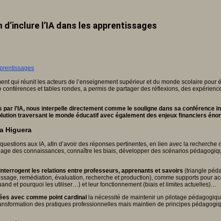
 d’inclure l’IA dans les apprentissages
 qui réunit les acteurs de l’enseignement supérieur et du monde scolaire pour éch
de conférences et tables rondes, a permis de partager des réflexions, des expérien
s par l’IA, nous interpelle directement comme le souligne dans sa conférence i
volution traversant le monde éducatif avec également des enjeux financiers é
la Higuera
estions aux IA, afin d’avoir des réponses pertinentes, en lien avec la recherche ou
illage des connaissances, connaître les biais, développer des scénarios pédagog
interrogent les relations entre professeurs, apprenants et savoirs
(triangle péd
ssage, remédiation, évaluation, recherche et production), comme supports pour ac
quand et pourquoi les utiliser…) et leur fonctionnement (biais et limites actuelles)…
nées avec comme point cardinal
la nécessité de maintenir un pilotage pédagogique
ransformation des pratiques professionnelles mais maintien de principes pédagogique