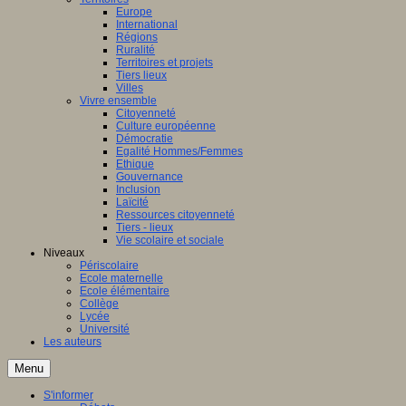
Europe
International
Régions
Ruralité
Territoires et projets
Tiers lieux
Villes
Vivre ensemble
Citoyenneté
Culture européenne
Démocratie
Egalité Hommes/Femmes
Ethique
Gouvernance
Inclusion
Laïcité
Ressources citoyenneté
Tiers - lieux
Vie scolaire et sociale
Niveaux
Périscolaire
Ecole maternelle
Ecole élémentaire
Collège
Lycée
Université
Les auteurs
Menu
S'informer