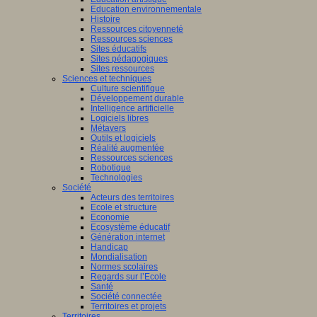
Education environnementale
Histoire
Ressources citoyenneté
Ressources sciences
Sites éducatifs
Sites pédagogiques
Sites ressources
Sciences et techniques
Culture scientifique
Développement durable
Intelligence artificielle
Logiciels libres
Métavers
Outils et logiciels
Réalité augmentée
Ressources sciences
Robotique
Technologies
Société
Acteurs des territoires
Ecole et structure
Economie
Ecosystème éducatif
Génération internet
Handicap
Mondialisation
Normes scolaires
Regards sur l’Ecole
Santé
Société connectée
Territoires et projets
Territoires