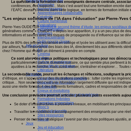
Apprendre et enseigner
La question de la formation des enseignants demeure centrale, associant d
Apprendre
conférences, des supports… Mais c’est avant tout une formation encrée dan
Apprentissages
l’EAFC devrait s’inscrire dans cette logique, en termes de formation initi
Apprentissages collaboratifs
Créativité
"Les enjeux sociétaux de l’IA dans l’éducation" par Pierre-Yve
Culture numérique
Evaluations
Pierre-Yves OUDEYER
introduit le second thème d’étude, les enjeux sociétaux de
Individualisation
génératives comme « ChatGPT » depuis leur apparition, il y a un peu plus de deux
Initiatives
informations et savoirs avec les risques de propagande ou d’influence qui se dé
Interdisciplinarité
Outils pour la classe
Plus de 80% des jeunes scolarisés en collège et lycée les utilisent avec la diffic
Arts et Culture
par ailleurs, sur l’importance des biais des IA, directement liés aux différents sté
Art
chez l’Homme qui restent un élément à prendre en compte.
Cinéma
Culture
Ce sont alors des enjeux politiques et technologiques pour nos démocrat
Culture et numérique
particulièrement dans le domaine scolaire, ce qui semble plus pertinent à tr
Dispositifs de médiation
ajustées à la recherche, mais aussi réviser, s'entraîner et explorer… Toutes
Littérature
La seconde table ronde, poursuit les échanges et réflexions, soulignant la pri
Formation
d’éthique, en s’appuyant sur des illustrations concrètes : lutter contre les ingére
Compétences professionnelles
critique… Non seulement c’est une information largement diffusée qui est indispe
Dispositifs de formation
aussi une réelle formation des différents formateurs, cadres et responsables de 
E- formation
Enjeux et évolutions
Enseignement supérieur et numérique
Une conclusion provisoire pourrait articuler plusieurs points essentiels aujour
Formations hybrides
Formation universitaire
Se doter d’infrastructures à plusieurs niveaux, en mobilisant les princi
Mooc’s
Outils collaboratifs
Travailler les modalités d’accompagnement des enseignants par une réelle
Sites ressources
Penser de manière stratégique l’avenir par des choix politiques ajustés, a
Tutorat
Jeux
Jeu et éducation