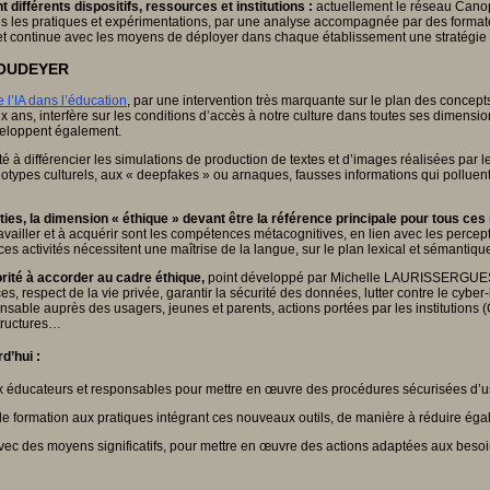
ifférents dispositifs, ressources et institutions :
actuellement le réseau Canop
s les pratiques et expérimentations, par une analyse accompagnée par des format
ale et continue avec les moyens de déployer dans chaque établissement une stratégi
s OUDEYER
 l’IA dans l’éducation
, par une intervention très marquante sur le plan des concept
 ans, interfère sur les conditions d’accès à notre culture dans toutes ses dimensio
veloppent également.
ulté à différencier les simulations de production de textes et d’images réalisées p
réotypes culturels, aux « deepfakes » ou arnaques, fausses informations qui polluent l
ies, la dimension « éthique » devant être la référence principale pour tous ces
availler et à acquérir sont les compétences métacognitives, en lien avec les percep
 ces activités nécessitent une maîtrise de la langue, sur le plan lexical et sémanti
orité à accorder au cadre éthique,
point développé par Michelle LAURISSERGUES, 
nces, respect de la vie privée, garantir la sécurité des données, lutter contre le cy
nsable auprès des usagers, jeunes et parents, actions portées par les institutions
structures…
d’hui :
paux éducateurs et responsables pour mettre en œuvre des procédures sécurisées d
 formation aux pratiques intégrant ces nouveaux outils, de manière à réduire égal
vec des moyens significatifs, pour mettre en œuvre des actions adaptées aux besoin