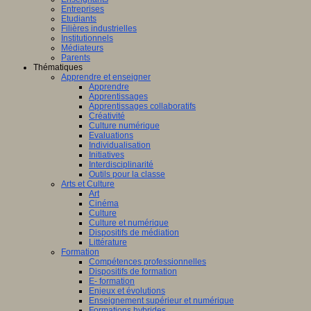
Entreprises
Etudiants
Filières industrielles
Institutionnels
Médiateurs
Parents
Thématiques
Apprendre et enseigner
Apprendre
Apprentissages
Apprentissages collaboratifs
Créativité
Culture numérique
Evaluations
Individualisation
Initiatives
Interdisciplinarité
Outils pour la classe
Arts et Culture
Art
Cinéma
Culture
Culture et numérique
Dispositifs de médiation
Littérature
Formation
Compétences professionnelles
Dispositifs de formation
E- formation
Enjeux et évolutions
Enseignement supérieur et numérique
Formations hybrides