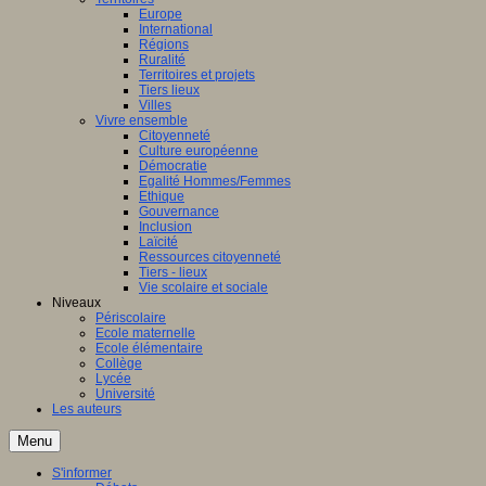
Europe
International
Régions
Ruralité
Territoires et projets
Tiers lieux
Villes
Vivre ensemble
Citoyenneté
Culture européenne
Démocratie
Egalité Hommes/Femmes
Ethique
Gouvernance
Inclusion
Laïcité
Ressources citoyenneté
Tiers - lieux
Vie scolaire et sociale
Niveaux
Périscolaire
Ecole maternelle
Ecole élémentaire
Collège
Lycée
Université
Les auteurs
Menu
S'informer