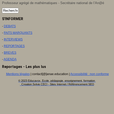
Professeur agrégé de mathématiques - Secrétaire national de l’An@é
S'INFORMER
-
DEBATS
-
FAITS MARQUANTS
-
INTERVIEWS
-
REPORTAGES
-
BREVES
-
AGENDA
Reportages - Les plus lus
Mentions légales
| contact[@]anae.education |
Accessibilité : non conforme
© 2023 Educavox, Ecole, pédagogie, enseignement, formation
Creation Sylvie CECI - Sites Internet / Référencement SEO