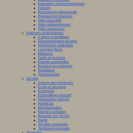
Education environnementale
Histoire
Ressources citoyenneté
Ressources sciences
Sites éducatifs
Sites pédagogiques
Sites ressources
Sciences et techniques
Culture scientifique
Développement durable
Intelligence artificielle
Logiciels libres
Métavers
Outils et logiciels
Réalité augmentée
Ressources sciences
Robotique
Technologies
Société
Acteurs des territoires
Ecole et structure
Economie
Ecosystème éducatif
Génération internet
Handicap
Mondialisation
Normes scolaires
Regards sur l’Ecole
Santé
Société connectée
Territoires et projets
Territoires