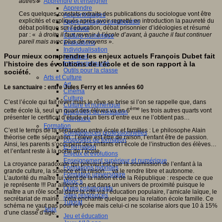
autres »
Apprendre et enseigner
Apprendre
Ces quelques constats extraits des publications du sociologue vont être
Apprentissages
explicités et expliqués après avoir regretté en introduction la pauvreté du
Apprentissages collaboratifs
débat politique sur l’éducation, débat prisonnier d’idéologies et résumé
Créativité
par : «
à droite il faut revenir à l’école d’avant, à gauche il faut continuer
Culture numérique
pareil mais avec plus de moyens
».
Evaluations
Individualisation
Pour mieux comprendre les enjeux actuels François Dubet fait
Initiatives
l’histoire des évolutions de l’école et de son rapport à la
Interdisciplinarité
Outils pour la classe
société.
Arts et Culture
Art
Le sanctuaire : entre Jules Ferry et les années 60
Cinéma
Culture
C’est l’école qui fait rêver mais le rêve se brise si l’on se rappelle que, dans
Culture et numérique
ème
cette école là, seul un quart des élèves va en 6
les trois autres quarts vont
Dispositifs de médiation
présenter le certificat d’étude et un tiers d’entre eux ne l’obtient pas…
Littérature
Formation
C’est le temps de la séparation entre école et familles : Le philosophe Alain
Compétences professionnelles
théorise cette séparation : l’élève est être de raison, l’enfant être de passion.
Dispositifs de formation
Ainsi, les parents s’occupent des enfants et l’école de l’instruction des élèves…
E- formation
et l’enfant reste à la porte de l’école.
Enjeux et évolutions
Enseignement supérieur et numérique
La croyance paradoxale qui prévaut est que la soumission de l’enfant à la
Formations hybrides
grande culture, la science et la raison… va le rendre libre et autonome.
Formation universitaire
L’autorité du maître lui vient de la nation et de la République : respecte ce que
Mooc’s
je représente !!! Par ailleurs on est dans un univers de proximité puisque le
Outils collaboratifs
maître a un rôle social dans la cité via l’éducation populaire, l’amicale laïque, le
Sites ressources
secrétariat de mairie…cela enchante quelque peu la relation école famille. Ce
Tutorat
schéma ne vaut pas pour le lycée mais celui-ci ne scolarise alors que 10 à 15%
Jeux
d’une classe d’âge.
Jeu et éducation