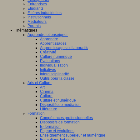
Entreprises
Etudiants
Filières industrielles
Institutionnels
Médiateurs
Parents
Thématiques
Apprendre et enseigner
Apprendre
Apprentissages
Apprentissages collaboratifs
Créativité
Culture numérique
Evaluations
Individualisation
Initiatives
Interdisciplinarité
Outils pour la classe
Arts et Culture
Art
Cinéma
Culture
Culture et numérique
Dispositifs de médiation
Littérature
Formation
Compétences professionnelles
Dispositifs de formation
E- formation
Enjeux et évolutions
Enseignement supérieur et numérique
Formations hybrides