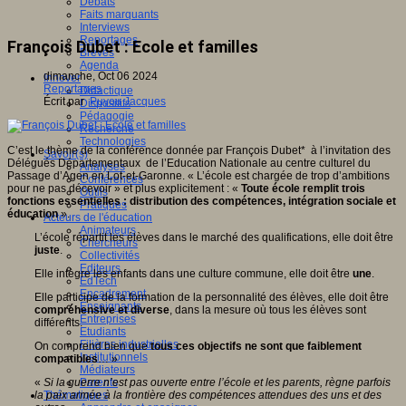
Débats
Faits marquants
Interviews
Reportages
François Dubet : Ecole et familles
Brèves
Agenda
dimanche, Oct 06 2024
Innover
Reportages
Didactique
Écrit par
Puyou Jacques
Dispositifs
Pédagogie
Recherche
Technologies
C’est le thème de la conférence donnée par François Dubet* à l’invitation des
Savoir(s)
Délégués Départementaux de l’Education Nationale au centre culturel du
Analyses
Passage d’Agen en Lot-et-Garonne. « L’école est chargée de trop d’ambitions
Conférences
pour ne pas décevoir » et plus explicitement : «
Toute école remplit trois
Outils
fonctions essentielles : distribution des compétences, intégration sociale et
Pratiques
éducation
».
Acteurs de l'éducation
Animateurs
L’école répartit les élèves dans le marché des qualifications, elle doit être
Chercheurs
juste
.
Collectivités
Editeurs
Elle intègre les enfants dans une culture commune, elle doit être
une
.
EdTech
Encadrement
Elle participe de la formation de la personnalité des élèves, elle doit être
Enseignants
compréhensive et diverse
, dans la mesure où tous les élèves sont
Entreprises
différents.
Etudiants
Filières industrielles
On comprend bien que
tous ces objectifs ne sont que faiblement
Institutionnels
compatibles
… »
Médiateurs
«
Si la guerre n’est pas ouverte entre l’école et les parents, règne parfois
Parents
la paix armée à la frontière des compétences attendues des uns et des
Thématiques