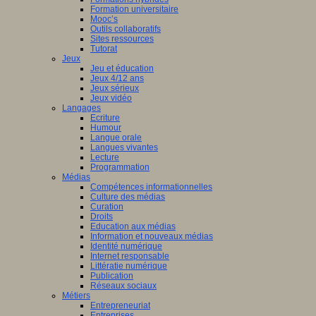
Formation universitaire
Mooc’s
Outils collaboratifs
Sites ressources
Tutorat
Jeux
Jeu et éducation
Jeux 4/12 ans
Jeux sérieux
Jeux vidéo
Langages
Ecriture
Humour
Langue orale
Langues vivantes
Lecture
Programmation
Médias
Compétences informationnelles
Culture des médias
Curation
Droits
Education aux médias
Information et nouveaux médias
Identité numérique
Internet responsable
Littératie numérique
Publication
Réseaux sociaux
Métiers
Entrepreneuriat
Entreprises