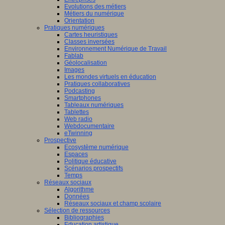
Evolutions des métiers
Métiers du numérique
Orientation
Pratiques numériques
Cartes heuristiques
Classes inversées
Environnement Numérique de Travail
Fablab
Géolocalisation
Images
Les mondes virtuels en éducation
Pratiques collaboratives
Podcasting
Smartphones
Tableaux numériques
Tablettes
Web radio
Webdocumentaire
eTwinning
Prospective
Ecosystème numérique
Espaces
Politique éducative
Scénarios prospectifs
Temps
Réseaux sociaux
Algorithme
Données
Réseaux sociaux et champ scolaire
Sélection de ressources
Bibliographies
Education artistique