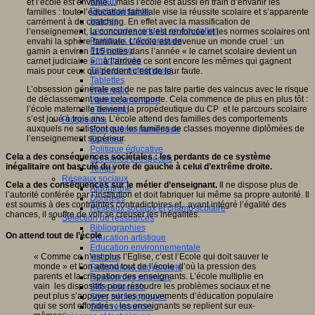
Fablab
et l’école est envahie…mais l’école est aussi en train d’envahir les
Géolocalisation
familles : toute l’éducation familiale vise la réussite scolaire et s’apparente
Images
carrément à du coatching. En effet avec la massification de
Les mondes virtuels en éducation
l’enseignement, la concurrence s’est renforcée et les normes scolaires ont
Pratiques collaboratives
envahi la sphère familiale. L’école est devenue un monde cruel : un
Podcasting
gamin a environ 115 notes dans l’année « le carnet scolaire devient un
Smartphones
carnet judiciaire »…à l’arrivée ce sont encore les mêmes qui gagnent
Tableaux numériques
mais pour ceux qui perdent c’est de leur faute.
Tablettes
L’obsession générale est de ne pas faire partie des vaincus avec le risque
Web radio
de déclassement que cela comporte. Cela commence de plus en plus tôt :
Webdocumentaire
l’école maternelle devient la propédeutique du CP et le parcours scolaire
eTwinning
s’est joué à trois ans. L’école attend des familles des comportements
Prospective
auxquels ne satisfont que les familles de classes moyenne diplômées de
Ecosystème numérique
l’enseignement supérieur.
Espaces
Politique éducative
Cela a des conséquences sociétales : les perdants de ce système
Scénarios prospectifs
inégalitaire ont basculé du vote de gauche à celui d’extrême droite.
Temps
Réseaux sociaux
Cela a des conséquences sur le métier d’enseignant.
Il ne dispose plus de
Algorithme
l’autorité conférée par l’institution et doit fabriquer lui même sa propre autorité. Il
Données
est soumis à des contraintes contradictoires et, ayant intégré l’égalité des
Réseaux sociaux et champ scolaire
chances, il souffre de voir se creuser les inégalités.
Sélection de ressources
Bibliographies
On attend tout de l’école
Education artistique
Education environnementale
« Comme ce n’est plus l’Eglise, c’est l’Ecole qui doit sauver le
Histoire
monde » et l’on attend tout de l’école d’où la pression des
Ressources citoyenneté
parents et la crispation des enseignants. L’école multiplie en
Ressources sciences
vain les dispositifs pour résoudre les problèmes sociaux et ne
Sites éducatifs
peut plus s’appuyer sur les mouvements d’éducation populaire
Sites pédagogiques
qui se sont effondrés : les enseignants se replient sur eux-
Sites ressources