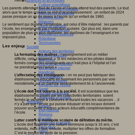
mêmes.
Sciences et techniques
Culture scientifique
Les parents attendent tout de l’école et l’école attend tout des parents. Le tout
Développement durable
alors que le temps scolaire se réduit scandaleusement : un enfant de 2024
Intelligence artificielle
passe presque un an de moins à l’école qu’un enfant de 1960.
Logiciels libres
Métavers
Le sentiment qui domine l’ensemble est celui d’être méprisé : les parents par
Outils et logiciels
l’école, les enseignants par l’institution scolaire. Qui plus est, dans une
Réalité augmentée
population de plus en plus diplômée, les diplômes de l’enseignant n’en
Ressources sciences
imposent plus.
Robotique
Technologies
Les enjeux
Société
Acteurs des territoires
La formation des maîtres :
l’enseignement est un métier
Ecole et structure
difficile, cela s’apprend. « Si les médecins et les pilotes étaient
Economie
formés comme les enseignants on n’irait plus à l’hôpital et l’on
Ecosystème éducatif
ne prendrait plus l’avion »
Génération internet
Handicap
L’affectation des enseignants :
on ne peut pas fabriquer des
Mondialisation
établissements éducatifs en nommant les personnels par voie
Normes scolaires
ministérielle sur un barème essentiellement lié à l’ancienneté.
Regards sur l’Ecole
Santé
L’école doit être ouverte à la société.
Il est scandaleux que les
Société connectée
établissements payés par les collectivités territoriales soient
Territoires et projets
fermés le vendredi à 16heures et durant toutes les vacances …il
Territoires
n’y a pas que l’école qui puisse éduquer et les locaux doivent
Europe
pouvoir accueillir d’autres acteurs éducatifs complémentaires de
International
l’école.
Régions
Ruralité
Lutter contre le monopole scolaire de définition du mérite.
Territoires et projets
L’école doit apporter une culture commune jusqu’à 16 ans, c’est
Tiers lieux
entendu, mais il faut, ensuite, multiplier les offres de formation.
Villes
C’est le moyen de sortir de la pression.