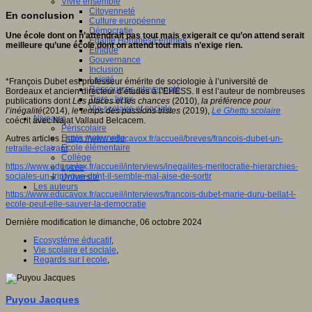
Vivre ensemble
Citoyenneté
En conclusion
Culture européenne
Démocratie
Une école dont on n’attendrait pas tout mais exigerait ce qu’on attend serait
Egalité Hommes/Femmes
meilleure qu’une école dont on attend tout mais n’exige rien.
Ethique
Gouvernance
Inclusion
Laïcité
*François Dubet est professeur émérite de sociologie à l’université de
Ressources citoyenneté
Bordeaux et ancien directeur d’études à l’EHESS. Il est l’auteur de nombreuses
Tiers - lieux
publications dont
Les places et les chances
(2010),
la préférence pour
Vie scolaire et sociale
l’inégalité
(2014),
le temps des passions tristes
(2019),
Le Ghetto scolaire
Niveaux
coécrit avec Najat Vallaud Belcacem.
Périscolaire
Ecole maternelle
Autres articles :
https://www.educavox.fr/accueil/breves/francois-dubet-un-
Ecole élémentaire
retraite-eclairant
Collège
https://www.educavox.fr/accueil/interviews/inegalites-meritocratie-hierarchies-
Lycée
sociales-un-triptyque-dont-il-semble-mal-aise-de-sortir
Université
Les auteurs
https://www.educavox.fr/accueil/interviews/francois-dubet-marie-duru-bellat-l-
ecole-peut-elle-sauver-la-democratie
Dernière modification le dimanche, 06 octobre 2024
Ecosystème éducatif
,
Vie scolaire et sociale
,
Regards sur l ecole
,
Puyou Jacques