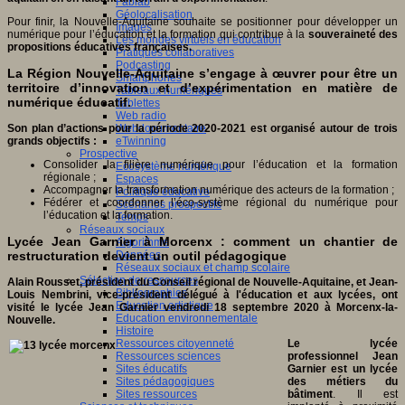
Fablab
Géolocalisation
Pour finir, la Nouvelle-Aquitaine souhaite se positionner pour développer un
Images
numérique pour l’éducation et la formation qui contribue à la
souveraineté des
Les mondes virtuels en éducation
propositions éducatives françaises.
Pratiques collaboratives
Podcasting
La Région Nouvelle-Aquitaine s’engage à œuvrer pour être un
Smartphones
territoire d’innovation et d’expérimentation en matière de
Tableaux numériques
numérique éducatif.
Tablettes
Web radio
Webdocumentaire
Son plan d’actions pour la période 2020-2021 est organisé autour de trois
eTwinning
grands
objectifs :
Prospective
Consolider la filière numérique pour l’éducation et la formation
Ecosystème numérique
régionale ;
Espaces
Accompagner la transformation numérique des acteurs de la formation ;
Politique éducative
Fédérer et coordonner l’éco-système régional du numérique pour
Scénarios prospectifs
l’éducation et la formation.
Temps
Réseaux sociaux
Lycée Jean Garnier à Morcenx : comment un chantier de
Algorithme
Données
restructuration devient un outil pédagogique
Réseaux sociaux et champ scolaire
Sélection de ressources
Alain Rousset, président du Conseil régional de Nouvelle-Aquitaine, et Jean-
Bibliographies
Louis Nembrini, vice-président délégué à l'éducation et aux lycées, ont
Education artistique
visité le lycée Jean Garnier vendredi 18 septembre 2020 à Morcenx-la-
Education environnementale
Nouvelle.
Histoire
Ressources citoyenneté
Le lycée
Ressources sciences
professionnel Jean
Sites éducatifs
Garnier est un lycée
Sites pédagogiques
des métiers du
Sites ressources
bâtiment
. Il est