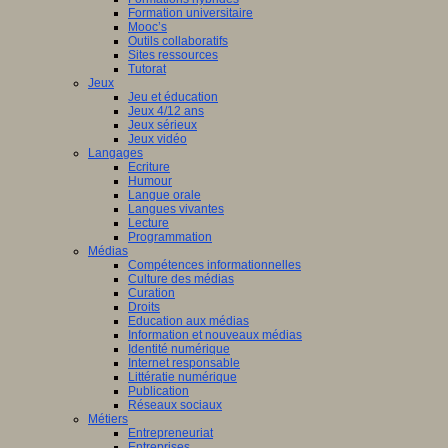
Formation universitaire
Mooc’s
Outils collaboratifs
Sites ressources
Tutorat
Jeux
Jeu et éducation
Jeux 4/12 ans
Jeux sérieux
Jeux vidéo
Langages
Ecriture
Humour
Langue orale
Langues vivantes
Lecture
Programmation
Médias
Compétences informationnelles
Culture des médias
Curation
Droits
Education aux médias
Information et nouveaux médias
Identité numérique
Internet responsable
Littératie numérique
Publication
Réseaux sociaux
Métiers
Entrepreneuriat
Entreprises