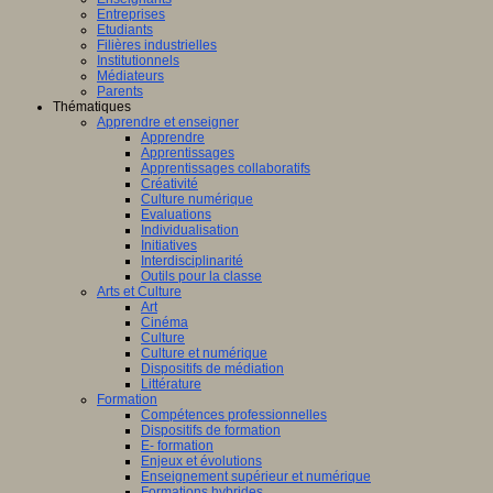
Entreprises
Etudiants
Filières industrielles
Institutionnels
Médiateurs
Parents
Thématiques
Apprendre et enseigner
Apprendre
Apprentissages
Apprentissages collaboratifs
Créativité
Culture numérique
Evaluations
Individualisation
Initiatives
Interdisciplinarité
Outils pour la classe
Arts et Culture
Art
Cinéma
Culture
Culture et numérique
Dispositifs de médiation
Littérature
Formation
Compétences professionnelles
Dispositifs de formation
E- formation
Enjeux et évolutions
Enseignement supérieur et numérique
Formations hybrides