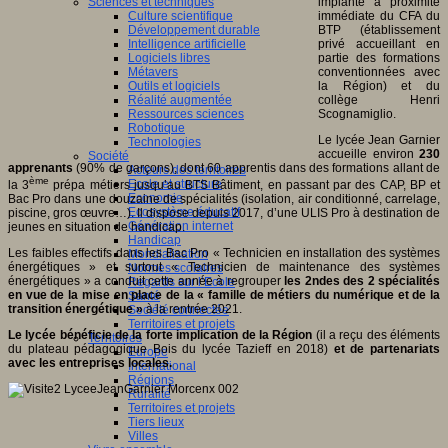
Sciences et techniques
implanté à proximité
Culture scientifique
immédiate du CFA du
Développement durable
BTP (établissement
Intelligence artificielle
privé accueillant en
Logiciels libres
partie des formations
Métavers
conventionnées avec
Outils et logiciels
la Région) et du
Réalité augmentée
collège Henri
Ressources sciences
Scognamiglio.
Robotique
Le lycée Jean Garnier
Technologies
accueille environ
230
Société
apprenants
(90% de garçons), dont 60 apprentis dans des formations allant de
Acteurs des territoires
ème
Ecole et structure
la 3
prépa métiers jusqu’au BTS Bâtiment, en passant par des CAP, BP et
Economie
Bac Pro dans une douzaine de spécialités (isolation, air conditionné, carrelage,
Ecosystème éducatif
piscine, gros œuvre…). Il dispose depuis 2017, d’une ULIS Pro à destination de
Génération internet
jeunes en situation de handicap.
Handicap
Les faibles effectifs dans les Bac Pro « Technicien en installation des systèmes
Mondialisation
énergétiques » et surtout « Technicien de maintenance des systèmes
Normes scolaires
énergétiques » a conduit cette année à regrouper
les 2ndes des 2 spécialités
Regards sur l’Ecole
en vue de la mise en place de la « famille de métiers du numérique et de la
Santé
transition énergétique »
à la rentrée 2021.
Société connectée
Territoires et projets
Le lycée bénéficie de la forte implication de la Région
(il a reçu des éléments
Territoires
du plateau pédagogique Bois du lycée Tazieff en 2018)
et de partenariats
Europe
avec les entreprises locales.
International
Régions
Ruralité
Territoires et projets
Tiers lieux
Villes