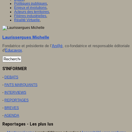
Politiques publiques
,
Enjeux et évolutions
,
Acteurs des territoires
,
Filières industrielles
,
Réalité Virtuelle
,
Laurissergues Michelle
Fondatrice et présidente de l’
An@é
, co-fondatrice et responsable éditoriale
d'
Educavox
.
S'INFORMER
-
DEBATS
-
FAITS MARQUANTS
-
INTERVIEWS
-
REPORTAGES
-
BREVES
-
AGENDA
Reportages - Les plus lus