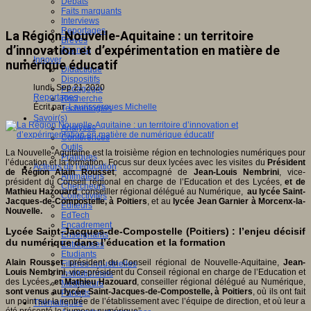
Débats
Faits marquants
Interviews
Reportages
La Région Nouvelle-Aquitaine : un territoire
Brèves
d’innovation et d’expérimentation en matière de
Agenda
Innover
numérique éducatif
Didactique
Dispositifs
lundi, Sep 21 2020
Pédagogie
Reportages
Recherche
Écrit par
Laurissergues Michelle
Technologies
Savoir(s)
Analyses
Conférences
Outils
La Nouvelle-Aquitaine est la troisième région en technologies numériques pour
Pratiques
l’éducation et la formation. Focus sur deux lycées avec les visites du
Président
Acteurs de l'éducation
de Région Alain Rousset
, accompagné de
Jean-Louis Nembrini
, vice-
Animateurs
président du Conseil régional en charge de l’Education et des Lycées,
et de
Chercheurs
Mathieu Hazouard
, conseiller régional délégué au Numérique,
au lycée Saint-
Collectivités
Jacques-de-Compostelle, à Poitiers
, et au
lycée Jean Garnier à Morcenx-la-
Editeurs
Nouvelle.
EdTech
Encadrement
Lycée Saint-Jacques-de-Compostelle (Poitiers) : l’enjeu décisif
Enseignants
du numérique dans l’éducation et la formation
Entreprises
Etudiants
Alain Rousset
, président du Conseil régional de Nouvelle-Aquitaine,
Jean-
Filières industrielles
Louis Nembrini
, vice-président du Conseil régional en charge de l’Education et
Institutionnels
des Lycées,
et Mathieu Hazouard
, conseiller régional délégué au Numérique,
Médiateurs
sont venus au lycée Saint-Jacques-de-Compostelle, à Poitiers
, où ils ont fait
Parents
un point sur la rentrée de l’établissement avec l’équipe de direction, et où leur a
Thématiques
été présenté le “jumeau numérique”.