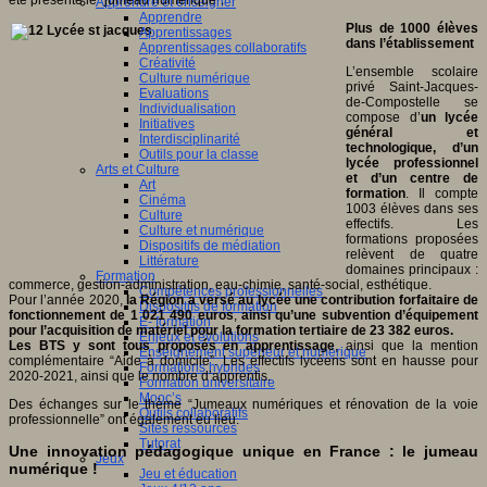
Apprendre et enseigner
Apprendre
Plus de 1000 élèves
Apprentissages
dans l’établissement
Apprentissages collaboratifs
Créativité
L’ensemble scolaire
Culture numérique
privé Saint-Jacques-
Evaluations
de-Compostelle se
Individualisation
compose d’
un lycée
Initiatives
général et
Interdisciplinarité
technologique, d’un
Outils pour la classe
lycée professionnel
Arts et Culture
et d’un centre de
Art
formation
. Il compte
Cinéma
1003 élèves dans ses
Culture
effectifs. Les
Culture et numérique
formations proposées
Dispositifs de médiation
relèvent de quatre
Littérature
domaines principaux :
Formation
commerce, gestion-administration, eau-chimie, santé-social, esthétique.
Compétences professionnelles
Pour l’année 2020,
la Région a versé au lycée une contribution forfaitaire de
Dispositifs de formation
fonctionnement de 1 021 490 euros
,
ainsi qu’une subvention d’équipement
E- formation
pour l’acquisition de matériel pour la formation tertiaire de 23 382 euros.
Enjeux et évolutions
Les BTS y sont tous proposés en apprentissage
, ainsi que la mention
Enseignement supérieur et numérique
complémentaire “Aide à domicile”. Les effectifs lycéens sont en hausse pour
Formations hybrides
2020-2021, ainsi que le nombre d’apprentis.
Formation universitaire
Mooc’s
Des échanges sur le thème “Jumeaux numériques et rénovation de la voie
Outils collaboratifs
professionnelle” ont également eu lieu.
Sites ressources
Tutorat
Une innovation pédagogique unique en France : le jumeau
Jeux
numérique !
Jeu et éducation