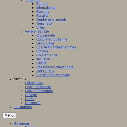
Europe
International
Régions
Ruralité
Territoires et projets
Tiers lieux
Villes
Vivre ensemble
Citoyenneté
Culture européenne
Démocratie
Egalité Hommes/Femmes
Ethique
Gouvernance
Inclusion
Laïcité
Ressources citoyenneté
Tiers - lieux
Vie scolaire et sociale
Niveaux
Périscolaire
Ecole maternelle
Ecole élémentaire
Collège
Lycée
Université
Les auteurs
Menu
S'informer