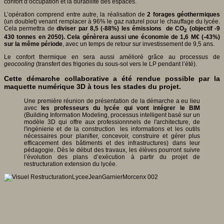
confort d’occupation et la durabilité des espaces.
L’opération comprend entre autre, la réalisation de
2 forages géothermiques
(un doublet) venant remplacer à 96% le gaz naturel pour le chauffage du lycée.
Cela permettra de
diviser par 8,5 (-88%) les émissions de CO
(objectif -9
2
430 tonnes en 2050). Cela génèrera aussi une économie de 1,6 M€ (-43%)
sur la même période
, avec un temps de retour sur investissement de 9,5 ans.
Le confort thermique en sera aussi amélioré grâce au processus de
geocooling
(transfert des frigories du sous-sol vers le LP pendant l’été).
Cette démarche collaborative a été rendue possible par la
maquette numérique 3D à tous les stades du projet.
Une première réunion de présentation de la démarche a eu lieu
avec
les professeurs du lycée qui vont intégrer le BIM
(Building Information Modeling, processus intelligent basé sur un
modèle 3D qui offre aux professionnnels de l'architecture, de
l'ingénierie et de la construction les informations et les outils
nécessaires pour planifier, concevoir, construire et gérer plus
efficacement des bâtiments et des infrastructures) dans leur
pédagogie. Dès le début des travaux, les élèves pourront suivre
l’évolution des plans d’exécution à partir du projet de
restructuration extension du lycée.