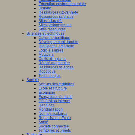
Education environnementale
Histoire
Ressources citoyenneté
Ressources sciences
Sites éducatifs
Sites pédagogiques
Sites ressources
Sciences et techniques
Culture scientifique
Développement durable
Intelligence artificielle
Logiciels libres
Métavers
Outils et logiciels
Réalité augmentée
Ressources sciences
Robotique
Technologies
Société
Acteurs des territoires
Ecole et structure
Economie
Ecosystème éducatif
Génération internet
Handicap
Mondialisation
Normes scolaires
Regards sur l’Ecole
Santé
Société connectée
Territoires et projets
Territoires