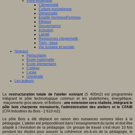
Vivre ensemble
Citoyenneté
Culture européenne
Démocratie
Egalité Hommes/Femmes
Ethique
Gouvernance
Inclusion
Laïcité
Ressources citoyenneté
Tiers - lieux
Vie scolaire et sociale
Niveaux
Périscolaire
Ecole maternelle
Ecole élémentaire
Collège
Lycée
Université
Les auteurs
La
restructuration totale de l’atelier existant
(5 400m2) est programmée
intégrant le pôle technologique commun et les plateformes, énergétique,
maçonnerie-gros œuvre, et finitions ;
une extension sera réalisée, intégrant le
pôle bois charpente menuiserie, l’administration des ateliers et le CFAIB
(CFA Industries du Bois - 2 610 m2).
Le pôle Bois a été déplacé en raison des nuisances sonores liées à la
pédagogie. L’atelier est prépondérant dans l’enseignement du lycée et doit être
adapté à l’évolution de la pédagogie. Un groupe de travail s’est réuni 10 fois
pendant les études pour assurer la cohérence vis-à-vis de la pédagogie, le