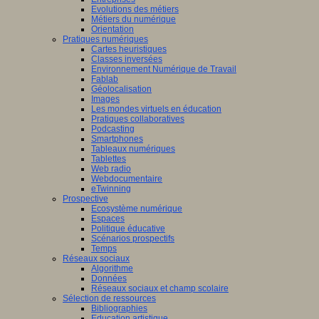
Evolutions des métiers
Métiers du numérique
Orientation
Pratiques numériques
Cartes heuristiques
Classes inversées
Environnement Numérique de Travail
Fablab
Géolocalisation
Images
Les mondes virtuels en éducation
Pratiques collaboratives
Podcasting
Smartphones
Tableaux numériques
Tablettes
Web radio
Webdocumentaire
eTwinning
Prospective
Ecosystème numérique
Espaces
Politique éducative
Scénarios prospectifs
Temps
Réseaux sociaux
Algorithme
Données
Réseaux sociaux et champ scolaire
Sélection de ressources
Bibliographies
Education artistique