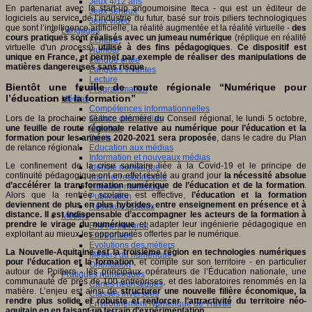
Jeux 4/12 ans
En partenariat avec la start-up angoumoisine Iteca - qui est un éditeur de
Jeux sérieux
logiciels au service de l’industrie du futur, basé sur trois piliers technologiques
Jeux vidéo
que sont l’intelligence artificielle, la réalité augmentée et la réalité virtuelle -
des
Langages
cours pratiques sont réalisés avec un jumeau numérique
(réplique en réalité
Ecriture
virtuelle d'un
process
)
utilisé à des fins pédagogiques
.
Ce dispositif est
Humour
unique en France, et permet par exemple de réaliser des manipulations de
Langue orale
matières dangereuses sans risque
.
Langues vivantes
Lecture
Bientôt une feuille de route régionale “Numérique pour
Programmation
l’éducation et la formation”
Médias
Compétences informationnelles
Culture des médias
Lors de la prochaine séance plénière du Conseil régional, le lundi 5 octobre,
Curation
une feuille de route régionale relative au numérique pour l’éducation et la
Droits
formation pour les années 2020-2021 sera proposée
, dans le cadre du Plan
Education aux médias
de relance régional.
Information et nouveaux médias
Le confinement de la crise sanitaire liée à la Covid-19 et le principe de
Identité numérique
continuité pédagogique ont en effet révélé au grand jour
la nécessité absolue
Internet responsable
d’accélérer la transformation numérique de l’éducation et de la formation
.
Littératie numérique
Alors que la rentrée scolaire est effective,
l’éducation et la formation
Publication
deviennent de plus en plus hybrides, entre enseignement en présence et à
Réseaux sociaux
distance. Il est indispensable d’accompagner les acteurs de la formation à
Métiers
prendre le virage du numérique
et adapter leur ingénierie pédagogique en
Entrepreneuriat
exploitant au mieux les opportunités offertes par le numérique.
Entreprises
Evolutions des métiers
La Nouvelle-Aquitaine est la troisième région en technologies numériques
Métiers du numérique
pour l’éducation et la formation
, et compte sur son territoire - en particulier
Orientation
autour de Poitiers - les principaux opérateurs de l’Éducation nationale, une
Pratiques numériques
communauté de près de 100 entreprises, et des laboratoires renommés en la
Cartes heuristiques
matière. L’enjeu est ainsi de
structurer une nouvelle filière économique, la
Classes inversées
rendre plus solide et robuste et renforcer l’attractivité du territoire néo-
Environnement Numérique de Travail
aquitain en en faisant un terrain d’expérimentation
.