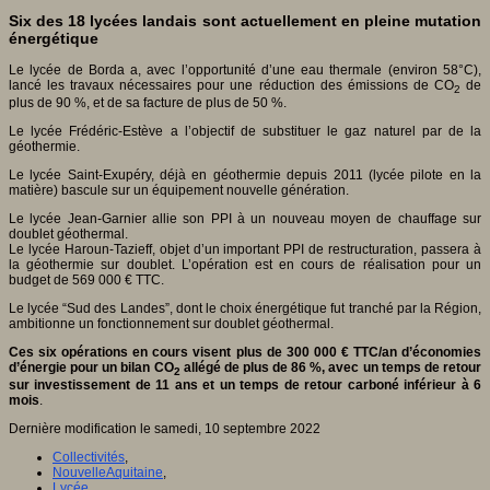
Six des 18 lycées landais sont actuellement en pleine mutation
énergétique
Le lycée de Borda a, avec l’opportunité d’une eau thermale (environ 58°C),
lancé les travaux nécessaires pour une réduction des émissions de CO
de
2
plus de 90 %, et de sa facture de plus de 50 %.
Le lycée Frédéric-Estève a l’objectif de substituer le gaz naturel par de la
géothermie.
Le lycée Saint-Exupéry, déjà en géothermie depuis 2011 (lycée pilote en la
matière) bascule sur un équipement nouvelle génération.
Le lycée Jean-Garnier allie son PPI à un nouveau moyen de chauffage sur
doublet géothermal.
Le lycée Haroun-Tazieff, objet d’un important PPI de restructuration, passera à
la géothermie sur doublet. L’opération est en cours de réalisation pour un
budget de 569 000 € TTC.
Le lycée “Sud des Landes”, dont le choix énergétique fut tranché par la Région,
ambitionne un fonctionnement sur doublet géothermal.
Ces six opérations en cours visent plus de 300 000 € TTC/an d’économies
d’énergie pour un bilan CO
allégé de plus de 86 %, avec un temps de retour
2
sur investissement de 11 ans et un temps de retour carboné inférieur à 6
mois
.
Dernière modification le samedi, 10 septembre 2022
Collectivités
,
NouvelleAquitaine
,
Lycée
,