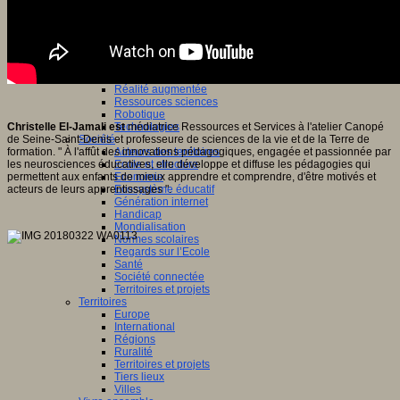
Sciences et techniques
Culture scientifique
Développement durable
Intelligence artificielle
Logiciels libres
Métavers
Outils et logiciels
Réalité augmentée
Ressources sciences
Robotique
Christelle El-Jamali est
médiatrice Ressources et Services à l'atelier Canopé
Technologies
de Seine-Saint-Denis et professeure de sciences de la vie et de la Terre de
Société
formation. " À l'affût des innovations pédagogiques, engagée et passionnée par
Acteurs des territoires
les neurosciences éducatives, elle développe et diffuse les pédagogies qui
Ecole et structure
permettent aux enfants de mieux apprendre et comprendre, d'être motivés et
Economie
acteurs de leurs apprentissages ".
Ecosystème éducatif
Génération internet
Handicap
Mondialisation
Normes scolaires
Regards sur l’Ecole
Santé
Société connectée
Territoires et projets
Territoires
Europe
International
Régions
Ruralité
Territoires et projets
Tiers lieux
Villes