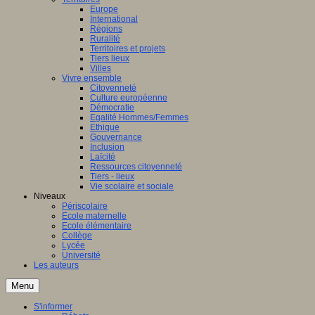
Europe
International
Régions
Ruralité
Territoires et projets
Tiers lieux
Villes
Vivre ensemble
Citoyenneté
Culture européenne
Démocratie
Egalité Hommes/Femmes
Ethique
Gouvernance
Inclusion
Laïcité
Ressources citoyenneté
Tiers - lieux
Vie scolaire et sociale
Niveaux
Périscolaire
Ecole maternelle
Ecole élémentaire
Collège
Lycée
Université
Les auteurs
Menu
S'informer