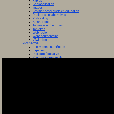
Fablab
Géolocalisation
Images
Les mondes virtuels en éducation
Pratiques collaboratives
Podcasting
Smartphones
Tableaux numériques
Tablettes
Web radio
Webdocumentaire
eTwinning
Prospective
Ecosystème numérique
Espaces
Politique éducative
Scénarios prospectifs
Temps
Réseaux sociaux
Algorithme
Données
Réseaux sociaux et champ scolaire
Sélection de ressources
Bibliographies
Education artistique
Education environnementale
Histoire
Ressources citoyenneté
Ressources sciences
Sites éducatifs
Sites pédagogiques
Sites ressources