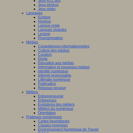
Jeux 4/12 ans
Jeux sérieux
Jeux vidéo
Langages
Ecriture
Humour
Langue orale
Langues vivantes
Lecture
Programmation
Médias
Compétences informationnelles
Culture des médias
Curation
Droits
Education aux médias
Information et nouveaux médias
Identité numérique
Internet responsable
Littératie numérique
Publication
Réseaux sociaux
Métiers
Entrepreneuriat
Entreprises
Evolutions des métiers
Métiers du numérique
Orientation
Pratiques numériques
Cartes heuristiques
Classes inversées
Environnement Numérique de Travail