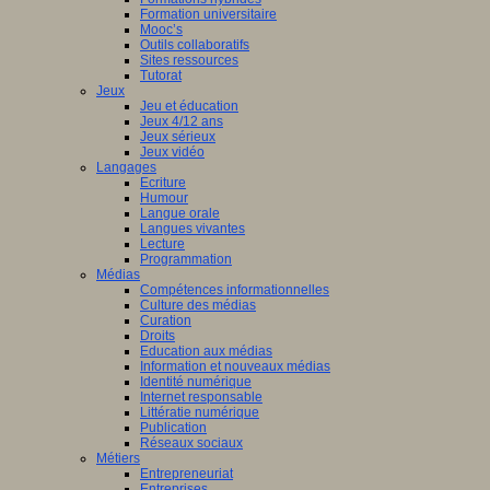
Formation universitaire
Mooc’s
Outils collaboratifs
Sites ressources
Tutorat
Jeux
Jeu et éducation
Jeux 4/12 ans
Jeux sérieux
Jeux vidéo
Langages
Ecriture
Humour
Langue orale
Langues vivantes
Lecture
Programmation
Médias
Compétences informationnelles
Culture des médias
Curation
Droits
Education aux médias
Information et nouveaux médias
Identité numérique
Internet responsable
Littératie numérique
Publication
Réseaux sociaux
Métiers
Entrepreneuriat
Entreprises