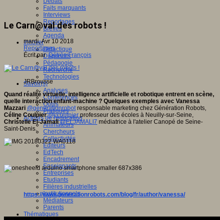
Débats
Faits marquants
Interviews
Reportages
Le Carn@val des robots !
Brèves
Agenda
mardi, Avr 10 2018
Innover
Reportages
Didactique
Écrit par
Détrée François
Dispositifs
Pédagogie
Recherche
Technologies
JRBrousse
Savoir(s)
Analyses
Quand réalité virtuelle, intelligence artificielle et robotique entrent en scène,
Conférences
quelle interaction enfant-machine ? Quelques exemples avec Vanessa
Outils
Mazzari
@generationrobot
responsable marketing chez Génération Robots,
Pratiques
Céline Coulpier
@ccoulpier
professeur des écoles à Neuilly-sur-Seine,
Acteurs de l'éducation
Christelle El-Jamali
@ELJAMALI7
médiatrice à l'atelier Canopé de Seine-
Animateurs
Saint-Denis.
Chercheurs
Collectivités
Editeurs
EdTech
Encadrement
Enseignants
Entreprises
Etudiants
Filières industrielles
Institutionnels
https://www.generationrobots.com/blog/fr/author/vanessa/
Médiateurs
Parents
Thématiques