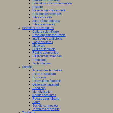
Education environnementale
Histoire
Ressources citoyenneté
Ressources sciences
Sites éducatifs
Sites pédagogiques
Sites ressources
Sciences et techniques
Culture scientifique
Développement durable
Intelligence artificielle
Logiciels libres
Métavers
Outils et logiciels
Réalité augmentée
Ressources sciences
Robotique
Technologies
Société
Acteurs des territoires
Ecole et structure
Economie
Ecosystème éducatif
Génération internet
Handicap
Mondialisation
Normes scolaires
Regards sur l’Ecole
Santé
Société connectée
Territoires et projets
Territoires