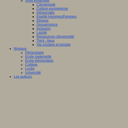
Vivre ensemble
Citoyenneté
Culture européenne
Démocratie
Egalité Hommes/Femmes
Ethique
Gouvernance
Inclusion
Laïcité
Ressources citoyenneté
Tiers - lieux
Vie scolaire et sociale
Niveaux
Périscolaire
Ecole maternelle
Ecole élémentaire
Collège
Lycée
Université
Les auteurs