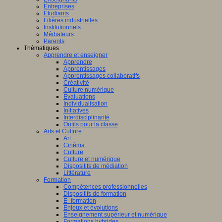
Entreprises
Etudiants
Filières industrielles
Institutionnels
Médiateurs
Parents
Thématiques
Apprendre et enseigner
Apprendre
Apprentissages
Apprentissages collaboratifs
Créativité
Culture numérique
Evaluations
Individualisation
Initiatives
Interdisciplinarité
Outils pour la classe
Arts et Culture
Art
Cinéma
Culture
Culture et numérique
Dispositifs de médiation
Littérature
Formation
Compétences professionnelles
Dispositifs de formation
E- formation
Enjeux et évolutions
Enseignement supérieur et numérique
Formations hybrides