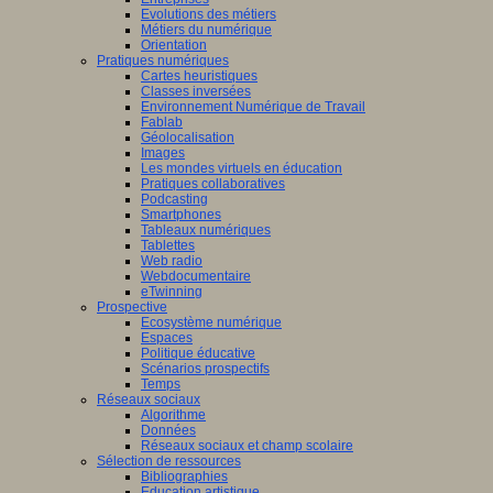
Evolutions des métiers
Métiers du numérique
Orientation
Pratiques numériques
Cartes heuristiques
Classes inversées
Environnement Numérique de Travail
Fablab
Géolocalisation
Images
Les mondes virtuels en éducation
Pratiques collaboratives
Podcasting
Smartphones
Tableaux numériques
Tablettes
Web radio
Webdocumentaire
eTwinning
Prospective
Ecosystème numérique
Espaces
Politique éducative
Scénarios prospectifs
Temps
Réseaux sociaux
Algorithme
Données
Réseaux sociaux et champ scolaire
Sélection de ressources
Bibliographies
Education artistique