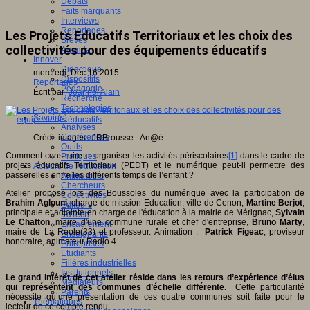
Débats
Faits marquants
Interviews
Reportages
Les Projets Educatifs Territoriaux et les choix des
Brèves
collectivités pour des équipements éducatifs
Agenda
Innover
Didactique
mercredi, Déc 16 2015
Dispositifs
Reportages
Pédagogie
Écrit par
Jeannel Alain
Recherche
Technologies
Savoir(s)
Analyses
Conférences
Crédit images : JRBrousse - An@é
Outils
Comment construire et organiser les activités périscolaires
[1]
dans le cadre de
Pratiques
projets éducatifs Territoriaux (PEDT) et le numérique peut-il permettre des
Acteurs de l'éducation
passerelles entre les différents temps de l’enfant ?
Animateurs
Chercheurs
Atelier proposé lors des Boussoles du numérique avec la participation de
Collectivités
Brahim Aglouni
, chargé de mission Education, ville de Cenon,
Martine Berjot
,
Editeurs
principale et adjointe en charge de l'éducation à la mairie de Mérignac,
Sylvain
EdTech
Le Chatton
, maire d'une commune rurale et chef d'entreprise,
Bruno Marty
,
Encadrement
maire de La Réole(33) et professeur. Animation :
Patrick Figeac
, proviseur
Enseignants
honoraire, animateur Radio 4.
Entreprises
Etudiants
Filières industrielles
Institutionnels
Le grand intérêt de cet atelier réside dans les retours d’expérience d’élus
Médiateurs
qui représentent des communes d’échelle différente.
Cette particularité
Parents
nécessite qu’une présentation de ces quatre communes soit faite pour le
Thématiques
lecteur de ce compte rendu.