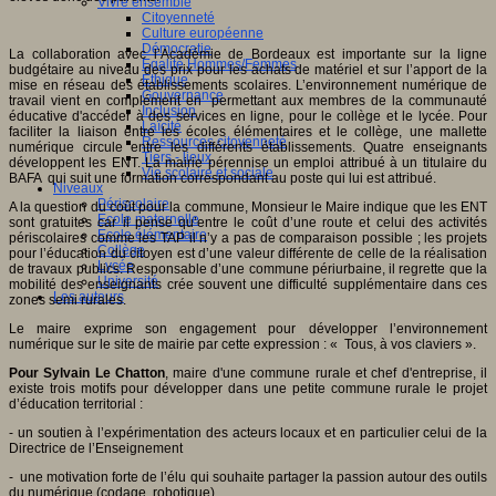
Vivre ensemble
Citoyenneté
Culture européenne
Démocratie
La collaboration avec l’Académie de Bordeaux est importante sur la ligne
Egalité Hommes/Femmes
budgétaire au niveau des prix pour les achats de matériel et sur l’apport de la
Ethique
mise en réseau des établissements scolaires. L’environnement numérique de
Gouvernance
travail vient en complément en permettant aux membres de la communauté
Inclusion
éducative d'accéder à des services en ligne, pour le collège et le lycée. Pour
Laïcité
faciliter la liaison entre les écoles élémentaires et le collège, une mallette
Ressources citoyenneté
numérique circule entre les différents établissements. Quatre enseignants
Tiers - lieux
développent les ENT. La mairie pérennise un emploi attribué à un titulaire du
Vie scolaire et sociale
BAFA qui suit une formation correspondant au poste qui lui est attribué.
Niveaux
Périscolaire
A la question du coût pour la commune, Monsieur le Maire indique que les ENT
Ecole maternelle
sont gratuites car il pense qu’entre le coût d’une route et celui des activités
Ecole élémentaire
périscolaires comme les TAP il n’y a pas de comparaison possible ; les projets
Collège
pour l’éducation du citoyen est d’une valeur différente de celle de la réalisation
Lycée
de travaux publics. Responsable d’une commune périurbaine, il regrette que la
Université
mobilité des enseignants crée souvent une difficulté supplémentaire dans ces
Les auteurs
zones semi rurales.
Le maire exprime son engagement pour développer l’environnement
numérique sur le site de mairie par cette expression : « Tous, à vos claviers ».
Pour Sylvain Le Chatton
, maire d'une commune rurale et chef d'entreprise, il
existe trois motifs pour développer dans une petite commune rurale le projet
d’éducation territorial :
- un soutien à l’expérimentation des acteurs locaux et en particulier celui de la
Directrice de l’Enseignement
- une motivation forte de l’élu qui souhaite partager la passion autour des outils
du numérique (codage, robotique)