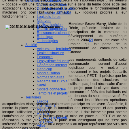
La troisième est la définition des objectifs de l’apprentissage : les ateliers
Sciences et techniques
« codage » ont une fonction explicative sur le sens du terme code et de ses
Culture scientifique
applications. Ceux qui sont destinés à comprendre le fonctionnement des
Développement durable
machines ont pour but une formation aux logiques propres à leur
Intelligence artificielle
fonctionnement.
Logiciels libres
Métavers
Monsieur Bruno Marty
, Maire de la
Outils et logiciels
Réole, présente l’histoire de la
Réalité augmentée
participation de la commune au
Ressources sciences
développement du numérique
Robotique
depuis 2004
[2]
dans une zone péri
Technologies
urbaine qui fait partie de la
Société
communauté de communes sud
Acteurs des territoires
Gironde.
Ecole et structure
Economie
Les équipements culturels de cette
Ecosystème éducatif
communauté servent d’appui
Génération internet
logistique pour « mettre en
Handicap
mouvement » les projets éducatifs
Mondialisation
territoriaux, PEDT. Il précise que les
Normes scolaires
modifications des structures ne
Regards sur l’Ecole
suffisent pas, il est nécessaire d’avoir
Santé
un projet pour le citoyen dans une
Société connectée
commune où 30% des habitants est
Territoires et projets
au dessous du seuil de pauvreté. En
Territoires
décrivant les différentes opérations
Europe
auxquelles les établissements scolaires ont participé en lien avec l’Académie, il
International
montre la place importante de la formation des enseignants et des parents
Régions
lorsque l’utilisation du numérique est introduite. Il doit intervenir pour obtenir
Ruralité
l’adhésion de ces deux publics pour la mise en place du PEDT et de sa
Territoires et projets
réalisation. A titre d’exemples, il parle d’un enseignant qui ne s’est pas
Tiers lieux
intéressé à cette formation et du « boycotte » au départ représenté par 50% des
Villes
élèves donc des parents.