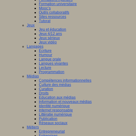
Formation universitaire
Mooc’s
Outils collaboratifs
Sites ressources
Tutorat
Jeux
Jeu et éducation
Jeux 4/12 ans
Jeux sérieux
Jeux vidéo
Langages
Ecriture
Humour
Langue orale
Langues vivantes
Lecture
Programmation
Médias
Compétences informationnelles
Culture des médias
Curation
Droits
Education aux médias
Information et nouveaux médias
Identité numérique
Internet responsable
Littératie numérique
Publication
Réseaux sociaux
Métiers
Entrepreneuriat
Entreprises