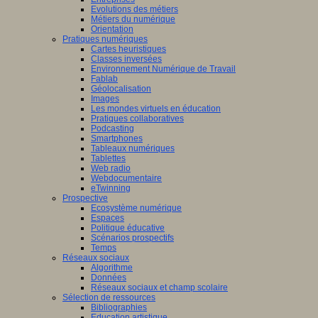
Evolutions des métiers
Métiers du numérique
Orientation
Pratiques numériques
Cartes heuristiques
Classes inversées
Environnement Numérique de Travail
Fablab
Géolocalisation
Images
Les mondes virtuels en éducation
Pratiques collaboratives
Podcasting
Smartphones
Tableaux numériques
Tablettes
Web radio
Webdocumentaire
eTwinning
Prospective
Ecosystème numérique
Espaces
Politique éducative
Scénarios prospectifs
Temps
Réseaux sociaux
Algorithme
Données
Réseaux sociaux et champ scolaire
Sélection de ressources
Bibliographies
Education artistique