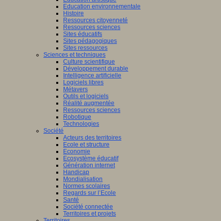
Education environnementale
Histoire
Ressources citoyenneté
Ressources sciences
Sites éducatifs
Sites pédagogiques
Sites ressources
Sciences et techniques
Culture scientifique
Développement durable
Intelligence artificielle
Logiciels libres
Métavers
Outils et logiciels
Réalité augmentée
Ressources sciences
Robotique
Technologies
Société
Acteurs des territoires
Ecole et structure
Economie
Ecosystème éducatif
Génération internet
Handicap
Mondialisation
Normes scolaires
Regards sur l’Ecole
Santé
Société connectée
Territoires et projets
Territoires