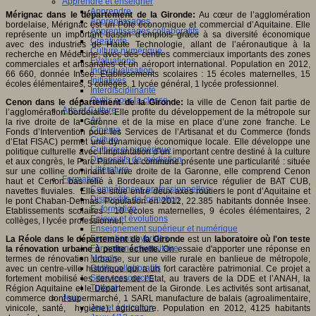
Apprendre et enseigner
Apprendre
Mérignac dans le département de la Gironde:
Au cœur de l’agglomération
Apprentissages
bordelaise, Mérignac est un Pôle économique et commercial d’Aquitaine. Elle
Apprentissages collaboratifs
représente un important bassin d’emplois grâce à sa diversité économique
Créativité
avec des industries de Haute Technologie, allant de l’aéronautique à la
Culture numérique
recherche en Médecine, avec des centres commerciaux importants des zones
Evaluations
commerciales et artisanales et un aéroport international. Population en 2012,
Individualisation
66 660, donnée Insee. Etablissements scolaires : 15 écoles maternelles, 15
Initiatives
écoles élémentaires, 5 collèges, 1 lycée général, 1 lycée professionnel.
Interdisciplinarité
Outils pour la classe
Cenon dans le département de la Gironde:
la ville de Cenon fait partie de
Arts et Culture
l’agglomération bordelaise. Elle profite du développement de la métropole sur
Art
la rive droite de la Garonne et de la mise en place d’une zone franche. Le
Cinéma
Fonds d’Intervention pour les Services de l’Artisanat et du Commerce (fonds
Culture
d’Etat FISAC) permet une dynamique économique locale. Elle développe une
Culture et numérique
politique culturelle avec l’implantation d’un important centre destiné à la culture
Dispositifs de médiation
et aux congrès, le Parc Palmer. La commune présente une particularité : située
Littérature
sur une colline dominant la rive droite de la Garonne, elle comprend Cenon
Formation
haut et Cenon bas relié à Bordeaux par un service régulier de BAT CUB,
Compétences professionnelles
navettes fluviales. Elle se situe entre deux axes routiers le pont d’Aquitaine et
Dispositifs de formation
le pont Chaban-Delmas. Population en 2012, 22.385 habitants donnée Insee.
E- formation
Etablissements scolaires : 10 écoles maternelles, 9 écoles élémentaires, 2
Enjeux et évolutions
collèges, I lycée professionnel,
Enseignement supérieur et numérique
Formations hybrides
La Réole dans le département de la Gironde
est
un
laboratoire où l'on teste
Formation universitaire
la rénovation urbaine à petite échelle.
On essaie d'apporter une réponse en
Mooc’s
termes de rénovation urbaine, sur une ville rurale en banlieue de métropole,
Outils collaboratifs
avec un centre-ville historique qui a un fort caractère patrimonial. Ce projet a
Sites ressources
fortement mobilisé les services de l’Etat, au travers de la DDE et l’ANAH, la
Tutorat
Région Aquitaine et le Département de la Gironde. Les activités sont artisanat,
Jeux
commerce dont supermarché, 1 SARL manufacture de balais (agroalimentaire,
Jeu et éducation
vinicole, santé, hygiène), agriculture. Population en 2012, 4125 habitants