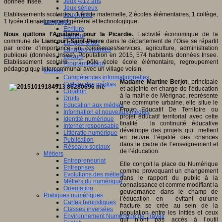
Jeux 4/12 ans
donnée Insee.
Jeux sérieux
Etablissements scolaires : 1 école maternelle, 2 écoles élémentaires, 1 collège,
Jeux vidéo
1 lycée d’enseignement général et technologique.
Langages
Ecriture
Nous quittons l’Aquitaine pour la Picardie.
L’activité économique de la
Humour
commune de
Liancourt-Saint-Pierre
dans le département de l’Oise se répartit
Langue orale
par ordre d’importance en commerces/services, agriculture, administration
Langues vivantes
publique (données Insee). Population en 2015, 574 habitants données Insee.
Lecture
Etablissement scolaire : 1 pôle école école élémentaire, regroupement
Programmation
pédagogique intercommunal avec un village voisin.
Médias
Compétences informationnelles
Madame Martine Berjot
, principale
Culture des médias
et adjointe en charge de l'éducation
Curation
à la mairie de Mérignac, représente
Droits
une commune urbaine, elle situe le
Education aux médias
Projet Educatif De Territoire ou
Information et nouveaux médias
projet éducatif territorial avec cette
Identité numérique
finalité : la continuité éducative
Internet responsable
développe des projets qui mettent
Littératie numérique
en œuvre l’égalité des chances
Publication
dans le cadre de l’enseignement et
Réseaux sociaux
de l’éducation.
Métiers
Entrepreneuriat
Elle conçoit la place du Numérique
Entreprises
comme provoquant un changement
Evolutions des métiers
dans le rapport du public à la
Métiers du numérique
connaissance et comme modifiant la
Orientation
gouvernance dans le champ de
Pratiques numériques
l’éducation en évitant qu’une
Cartes heuristiques
fracture se crée au sein de la
Classes inversées
population entre les initiés et ceux
Environnement Numérique de Travail
qui n’ont pas accès à l’outil