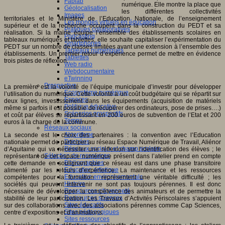
Fablab
numérique. Elle montre la place que
Géolocalisation
les différentes collectivités
Images
territoriales et le Ministère de l’Education Nationale, de l’enseignement
Les mondes virtuels en éducation
supérieur et de la recherche occupent dans la construction du PEDT et sa
Pratiques collaboratives
réalisation. Si la mairie équipe l’ensemble des établissements scolaires en
Podcasting
tableaux numériques et tablettes, elle souhaite capitaliser l’expérimentation du
Smartphones
PEDT sur un nombre de classes limitées avant une extension à l’ensemble des
Tableaux numériques
établissements. Un premier retour d’expérience permet de mettre en évidence
Tablettes
trois pistes de réflexion.
Web radio
Webdocumentaire
eTwinning
Prospective
La première est la volonté de l’équipe municipale d’investir pour développer
Ecosystème numérique
l’utilisation du numérique. Cette volonté a un coût budgétaire qui se répartit sur
Espaces
deux lignes, investissement dans les équipements (acquisition de matériels
Politique éducative
même si parfois il est possible de récupérer des ordinateurs, pose de prises….)
Scénarios prospectifs
et coût par élèves se répartissant en 200 euros de subvention de l’Etat et 200
Temps
euros à la charge de la commune.
Réseaux sociaux
Algorithme
La seconde est le choix des partenaires : la convention avec l’Education
Données
nationale permet de participer au réseau Espace Numérique de Travail, Aliénor
Réseaux sociaux et champ scolaire
d’Aquitaine qui va nécessiter une réflexion sur l’identification des élèves ; le
Sélection de ressources
représentant de cet espace numérique présent dans l’atelier prend en compte
Bibliographies
cette demande en soulignant que ce réseau est dans une phase transitoire
Education artistique
alimenté par les retours d’expérience. La maintenance et les ressources
Education environnementale
compétentes pour la formation représentent une véritable difficulté ; les
Histoire
sociétés qui peuvent intervenir ne sont pas toujours pérennes. Il est donc
Ressources citoyenneté
nécessaire de développer la compétence des animateurs et de permettre la
Ressources sciences
stabilité de leur participation. Les Travaux d’Activités Périscolaires s’appuient
Sites éducatifs
sur des collaborations avec des associations pérennes comme Cap Sciences,
Sites pédagogiques
centre d’expositions et d’animations.
Sites ressources