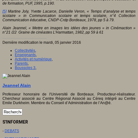
de formation, PUF, 1995, p.190.
[5]
Martine Joly, Yvette Lacarce, Danielle Veron, « Temps d’analyse et temps
scolaire » in Communication scolaire et temps scolaire, n°4 Collection
Communication éducative, CNDP-Crdp Bordeaux, 1978, pp 5 à 79.
Alain Jeannel, « Mettre en images les idées des jeunes » in Cinémaction »
n°21 /22 Graine de cinéastes L’Harmattan, 1982, pp 59 à 61
Dernière modification le mardi, 05 janvier 2016
Collectivités
,
Enseignants
,
Activités et numérique
,
Parents
,
Boussoles 3
,
Jeannel Alain
Professeur honoraire de l'Université de Bordeaux. Producteur-réalisateur.
Chercheur associé au Centre Régional Associé au Céreq intégré au Centre
Emile Durkheim. Membre du Conseil d’Administration de l’An@é.
S'INFORMER
-
DEBATS