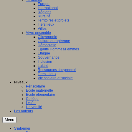
Europe
International
Régions
Ruralité
Territoires et projets
Tiers lieux
Villes
Vivre ensemble
Citoyenneté
Culture européenne
Démocratie
Egalité Hommes/Femmes
Ethique
Gouvernance
Inclusion
Laïcité
Ressources citoyenneté
Tiers - lieux
Vie scolaire et sociale
Niveaux
Périscolaire
Ecole maternelle
Ecole élémentaire
Collège
Lycée
Université
Les auteurs
Menu
S'informer