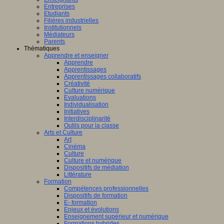
Entreprises
Etudiants
Filières industrielles
Institutionnels
Médiateurs
Parents
Thématiques
Apprendre et enseigner
Apprendre
Apprentissages
Apprentissages collaboratifs
Créativité
Culture numérique
Evaluations
Individualisation
Initiatives
Interdisciplinarité
Outils pour la classe
Arts et Culture
Art
Cinéma
Culture
Culture et numérique
Dispositifs de médiation
Littérature
Formation
Compétences professionnelles
Dispositifs de formation
E- formation
Enjeux et évolutions
Enseignement supérieur et numérique
Formations hybrides