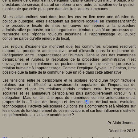
de la mairie de Cenon est la délégation dans le cadre d’un marché public à un
prestataire de service, il parait se référer à une autre conception de la gestion
municipale que celle pratiquée dans les trois autres communes.
Si les collaborations sont dans tous les cas en lien avec une décision de
politique publique, elles s’adaptent au territoire local
[4]
en choisissant tantôt
une procédure locale de mise en œuvre qui répond à la procédure
administrative proposée par les organismes centraux, tantôt un processus qui
recherche une réponse toujours incertaine à l’apprentissage du public
concerné parce qu’elle émerge du local.
Les retours d’expérience montrent que les communes urbaines résolvent
d’abord la procédure administrative avant d’investir dans la recherche de
l’adéquation entre l’apprentissage et l’humain. Dans le cas des communes
périurbaines et rurales, la résolution de la procédure administrative n’est
envisagée que conjointement ou postérieurement à la question que pose la
relation humaine à l’apprentissage. Comme l’explique Sylvain Le Chatton, il est
possible que la taille de la commune joue un rôle dans cette alternative.
Les tensions entre le périscolaire et le scolaire sont d’une façon factuelle
relatées par la difficulté à convaincre la population de l’importance du
périscolaire et par les relations parfois tendues entre les responsables
scolaires et les animateurs périscolaires plus particulièrement lorsqu’il y a
délégation. Mais en fait, à propos du numérique comme antérieurement à
propos de la diffusion des images et des sons
[5]
ou de tout autre évolution
technologique, l’activité périscolaire qui consiste à comprendre et à réfléchir sur
les modes de fonctionnement de ces innovations et sur leur influence n’est-elle
complémentaire au scolaire académique ?
Pr. Alain Jeannel
Décembre 2015