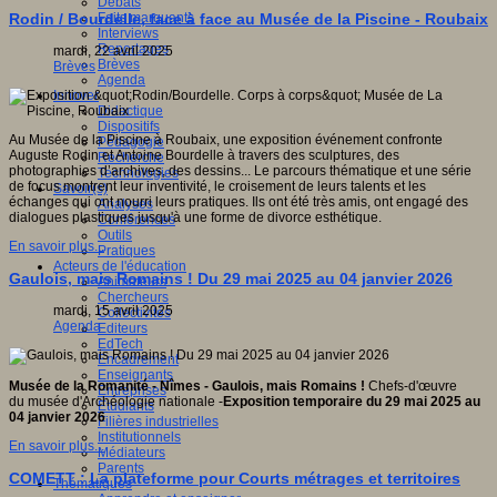
Débats
Faits marquants
Rodin / Bourdelle, face à face au Musée de la Piscine - Roubaix
Interviews
Reportages
mardi, 22 avril 2025
Brèves
Brèves
Agenda
Innover
Didactique
Dispositifs
Au Musée de la Piscine à Roubaix, une exposition événement confronte
Pédagogie
Auguste Rodin et Antoine Bourdelle à travers des sculptures, des
Recherche
photographies d’archives, des dessins... Le parcours thématique et une série
Technologies
de focus montrent leur inventivité, le croisement de leurs talents et les
Savoir(s)
échanges qui ont nourri leurs pratiques. Ils ont été très amis, ont engagé des
Analyses
dialogues plastiques jusqu'à une forme de divorce esthétique.
Conférences
Outils
En savoir plus...
Pratiques
Acteurs de l'éducation
Gaulois, mais Romains ! Du 29 mai 2025 au 04 janvier 2026
Animateurs
Chercheurs
mardi, 15 avril 2025
Collectivités
Agenda
Editeurs
EdTech
Encadrement
Enseignants
Musée de la Romanité - Nîmes - Gaulois, mais Romains !
Chefs-d'œuvre
Entreprises
du musée d'Archéologie nationale -
Exposition temporaire du 29 mai 2025 au
Etudiants
04 janvier 2026
Filières industrielles
Institutionnels
En savoir plus...
Médiateurs
Parents
COMETT : La plateforme pour Courts métrages et territoires
Thématiques