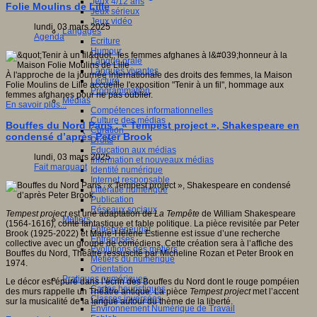
Jeux 4/12 ans
Folie Moulins de Lille
Jeux sérieux
Jeux vidéo
lundi, 03 mars 2025
Langages
Agenda
Ecriture
Humour
Langue orale
Langues vivantes
À l'approche de la journée internationale des droits des femmes, la Maison
Lecture
Folie Moulins de Lille accueille l'exposition "Tenir à un fil", hommage aux
Programmation
femmes afghanes pour ne pas oublier.
Médias
En savoir plus...
Compétences informationnelles
Culture des médias
Bouffes du Nord Paris : « Tempest project », Shakespeare en
Curation
condensé d’après Peter Brook
Droits
Education aux médias
lundi, 03 mars 2025
Information et nouveaux médias
Fait marquant
Identité numérique
Internet responsable
Littératie numérique
Publication
Réseaux sociaux
Tempest project
est une adaptation de
La Tempête
de William Shakespeare
Métiers
(1564-1616), conte fantastique et fable politique. La pièce revisitée par Peter
Entrepreneuriat
Brook (1925-2022) et Marie-Hélène Estienne est issue d’une recherche
Entreprises
collective avec un groupe de comédiens. Cette création sera à l’affiche des
Evolutions des métiers
Bouffes du Nord, Théâtre ressuscité par Micheline Rozan et Peter Brook en
Métiers du numérique
1974.
Orientation
Pratiques numériques
Le décor est épuré dans l’écrin des Bouffes du Nord dont le rouge pompéien
Cartes heuristiques
des murs rappelle un Théâtre antique. La pièce
Tempest
project
met l’accent
Classes inversées
sur la musicalité de la langue autour du thème de la liberté.
Environnement Numérique de Travail