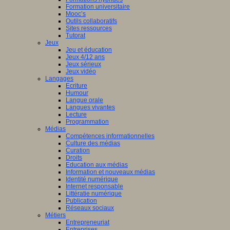
Formation universitaire
Mooc’s
Outils collaboratifs
Sites ressources
Tutorat
Jeux
Jeu et éducation
Jeux 4/12 ans
Jeux sérieux
Jeux vidéo
Langages
Ecriture
Humour
Langue orale
Langues vivantes
Lecture
Programmation
Médias
Compétences informationnelles
Culture des médias
Curation
Droits
Education aux médias
Information et nouveaux médias
Identité numérique
Internet responsable
Littératie numérique
Publication
Réseaux sociaux
Métiers
Entrepreneuriat
Entreprises