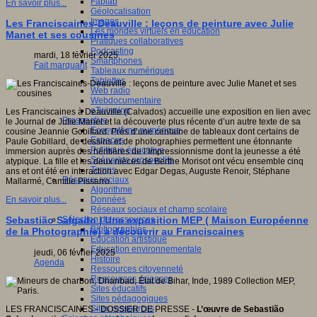
Fablab
En savoir plus...
Géolocalisation
Images
Les Franciscaines-Deauville : leçons de peinture avec Julie
Les mondes virtuels en éducation
Manet et ses cousines
Pratiques collaboratives
Podcasting
mardi, 18 février 2025
Smartphones
Fait marquant
Tableaux numériques
Tablettes
Web radio
Webdocumentaire
eTwinning
Les Franciscaines à Deauville (Calvados) accueille une exposition en lien avec
Prospective
le Journal de Julie Manet et la découverte plus récente d’un autre texte de sa
Ecosystème numérique
cousine Jeannie Gobillard. Près d’une centaine de tableaux dont certains de
Espaces
Paule Gobillard, de dessins et de photographies permettent une étonnante
Politique éducative
immersion auprès des héritières de l’Impressionnisme dont la jeunesse a été
Scénarios prospectifs
atypique. La fille et les deux nièces de Berthe Morisot ont vécu ensemble cinq
Temps
ans et ont été en interaction avec Edgar Degas, Auguste Renoir, Stéphane
Réseaux sociaux
Mallarmé, Camille Pissarro…
Algorithme
Données
En savoir plus...
Réseaux sociaux et champ scolaire
Sélection de ressources
Sebastião Salgado | Une exposition MEP ( Maison Européenne
Bibliographies
de la Photographie) à découvrir au Franciscaines
Education artistique
Education environnementale
jeudi, 06 février 2025
Histoire
Agenda
Ressources citoyenneté
Ressources sciences
Sites éducatifs
Sites pédagogiques
Sites ressources
LES FRANCISCAINES - DOSSIER DE PRESSE -
L’œuvre de Sebastião