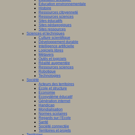
Education environnementale
Histoire
Ressources citoyenneté
Ressources sciences
Sites éducatifs
Sites pédagogiques
Sites ressources
Sciences et techniques
Culture scientifique
Développement durable
Intelligence artificielle
Logiciels libres
Métavers
Outils et logiciels
Réalité augmentée
Ressources sciences
Robotique
Technologies
Société
Acteurs des territoires
Ecole et structure
Economie
Ecosystème éducatif
Génération internet
Handicap
Mondialisation
Normes scolaires
Regards sur l’Ecole
Santé
Société connectée
Territoires et projets
Territoires