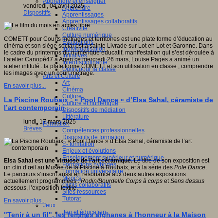
Apprendre et enseigner
vendredi, 04 avril 2025
Apprendre
Dispositifs
Apprentissages
Apprentissages collaboratifs
Créativité
Culture numérique
COMETT pour Courts métrages et territoires est une plate forme d’éducation au
Evaluations
cinéma et son siège social est à sainte Livrade sur Lot en Lot et Garonne. Dans
Individualisation
le cadre du printemps du numérique éducatif, manifestation qui s’est déroulée à
Initiatives
l’atelier Canopé47 à Agen ce mercredi 26 mars, Louise Pages a animé un
Interdisciplinarité
atelier intitulé : la plate forme COMETT et son utilisation en classe ; comprendre
Outils pour la classe
les images avec un court métrage.
Arts et Culture
Art
En savoir plus...
Cinéma
Culture
La Piscine Roubaix : « Pool Dance » d’Elsa Sahal, céramiste de
Culture et numérique
l’art contemporain
Dispositifs de médiation
Littérature
lundi, 17 mars 2025
Formation
Brèves
Compétences professionnelles
Dispositifs de formation
E- formation
Enjeux et évolutions
Enseignement supérieur et numérique
Elsa Sahal est une virtuose de l’art céramique.
Le titre de son exposition est
Formations hybrides
un clin d’œil au Musée de la Piscine à Roubaix, et à la série des
Pole Dance
.
Formation universitaire
Le parcours s’inscrit aussi en résonance aux deux autres expositions
Mooc’s
actuellement programmées :
Rodin/Bourdelle Corps à corps
et
Sens dessus
Outils collaboratifs
dessous
, l’exposition textile.
Sites ressources
Tutorat
En savoir plus...
Jeux
Jeu et éducation
"Tenir à un fil", les femmes afghanes à l'honneur à la Maison