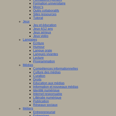
Formation universitaire
Mooc’s
Outils collaboratifs
Sites ressources
Tutorat
Jeux
Jeu et éducation
Jeux 4/12 ans
Jeux sérieux
Jeux vidéo
Langages
Ecriture
Humour
Langue orale
Langues vivantes
Lecture
Programmation
Médias
Compétences informationnelles
Culture des médias
Curation
Droits
Education aux médias
Information et nouveaux médias
Identité numérique
Internet responsable
Littératie numérique
Publication
Réseaux sociaux
Métiers
Entrepreneuriat
Entreprises