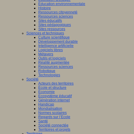
Education environnementale
Histoire
Ressources citoyenneté
Ressources sciences
Sites éducatifs
Sites pédagogiques
Sites ressources
Sciences et techniques
Culture scientifique
Développement durable
Intelligence artificielle
Logiciels libres
Métavers
Outils et logiciels
Réalité augmentée
Ressources sciences
Robotique
Technologies
Société
Acteurs des territoires
Ecole et structure
Economie
Ecosystème éducatif
Génération internet
Handicap
Mondialisation
Normes scolaires
Regards sur l’Ecole
Santé
Société connectée
Territoires et projets
Territoires