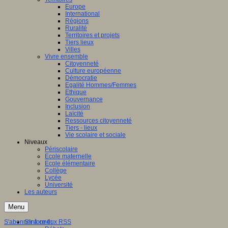
Europe
International
Régions
Ruralité
Territoires et projets
Tiers lieux
Villes
Vivre ensemble
Citoyenneté
Culture européenne
Démocratie
Egalité Hommes/Femmes
Ethique
Gouvernance
Inclusion
Laïcité
Ressources citoyenneté
Tiers - lieux
Vie scolaire et sociale
Niveaux
Périscolaire
Ecole maternelle
Ecole élémentaire
Collège
Lycée
Université
Les auteurs
Menu
S'abonner à ce flux RSS
S'informer