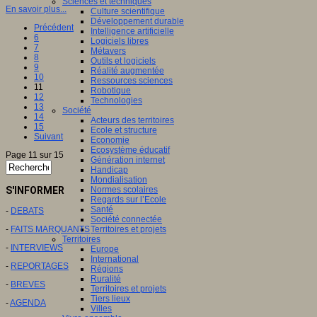
Sciences et techniques
En savoir plus...
Culture scientifique
Développement durable
Précédent
Intelligence artificielle
6
Logiciels libres
7
Métavers
8
Outils et logiciels
9
Réalité augmentée
10
Ressources sciences
11
Robotique
12
Technologies
13
Société
14
Acteurs des territoires
15
Ecole et structure
Suivant
Economie
Ecosystème éducatif
Page 11 sur 15
Génération internet
Handicap
Mondialisation
S'INFORMER
Normes scolaires
Regards sur l’Ecole
Santé
-
DEBATS
Société connectée
-
FAITS MARQUANTS
Territoires et projets
Territoires
-
INTERVIEWS
Europe
International
-
REPORTAGES
Régions
Ruralité
-
BREVES
Territoires et projets
Tiers lieux
-
AGENDA
Villes