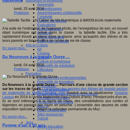
maternelle
Apprendre et enseigner
Apprendre
Apprentissages
lundi, 25 avril 2016
Apprentissages collaboratifs
Pratiques
Créativité
Culture numérique
Evaluations
A la suite de l'ordinateur, de l'appareil photo, de l’enregistreur de son, un nouvel
Individualisation
objet numérique est arrivé dans la classe : la tablette tactile. Elle a très
Initiatives
rapidement trouvé sa place dans la classe ainsi qu'auprès des élèves et de
Interdisciplinarité
leurs parents en faisant office de cahier de vie de classe.
Outils pour la classe
Arts et Culture
En savoir plus...
Art
Cinéma
Du Nounours à la grande Ourse ...
Culture
Culture et numérique
lundi, 04 avril 2016
Dispositifs de médiation
Pratiques
Littérature
Formation
Compétences professionnelles
Dispositifs de formation
Du Nounours à la grande Ourse ... Parcours d'une classe de grande section
E- formation
sur les traces de l'ours -
Découvrez les œuvres des élèves de grande section
Enjeux et évolutions
de maternelle de Marie-Christine Joly
, conduit avec la plasticienne
Violaine
Enseignement supérieur et numérique
Lavaux
en 2014 à l’école Maternelle Paul Dubois (Paris). Pendant près d'un an,
Formations hybrides
ils se sont intéressés à la figure de l'ours, des constellations aux contes et
Formation universitaire
légendes en passant par l'ours en peluche. L'ensemble des œuvres de cette
Mooc’s
exposition spéciale a intégré la collection permanente du Muz.
Outils collaboratifs
Sites ressources
En savoir plus...
Tutorat
Jeux
Pomme d'api a 50 ans
Jeu et éducation