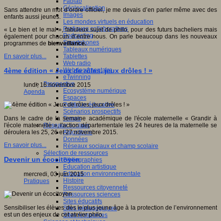
Fablab
Géolocalisation
Sans attendre un mot d’ordre officiel, je me devais d’en parler même avec des
Images
enfants aussi jeunes.
Les mondes virtuels en éducation
Pratiques collaboratives
« Le bien et le mal », fabuleux sujet de philo, pour des futurs bacheliers mais
Podcasting
également pour chacun d’entre nous. On parle beaucoup dans les nouveaux
Smartphones
programmes de
bienveillance.
Tableaux numériques
Tablettes
En savoir plus...
Web radio
Webdocumentaire
4ème édition « Jeux de rôles, jeux drôles ! »
eTwinning
Prospective
lundi, 16 novembre 2015
Ecosystème numérique
Agenda
Espaces
Politique éducative
Scénarios prospectifs
Temps
Dans le cadre de la semaine académique de l'école maternelle « Grandir à
Réseaux sociaux
l'école maternelle », l'action départementale les 24 heures de la maternelle se
Algorithme
déroulera les 25, 26 et 27 novembre 2015.
Données
En savoir plus...
Réseaux sociaux et champ scolaire
Sélection de ressources
Devenir un écocitoyen
Bibliographies
Education artistique
Education environnementale
mercredi, 03 juin 2015
Histoire
Pratiques
Ressources citoyenneté
Ressources sciences
Sites éducatifs
Sensibiliser les élèves dès le plus jeune âge à la protection de l’environnement
Sites pédagogiques
est un des enjeux de cet atelier philo.
Sites ressources