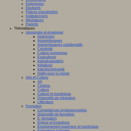
Entreprises
Etudiants
Filières industrielles
Institutionnels
Médiateurs
Parents
Thématiques
Apprendre et enseigner
Apprendre
Apprentissages
Apprentissages collaboratifs
Créativité
Culture numérique
Evaluations
Individualisation
Initiatives
Interdisciplinarité
Outils pour la classe
Arts et Culture
Art
Cinéma
Culture
Culture et numérique
Dispositifs de médiation
Littérature
Formation
Compétences professionnelles
Dispositifs de formation
E- formation
Enjeux et évolutions
Enseignement supérieur et numérique
Formations hybrides