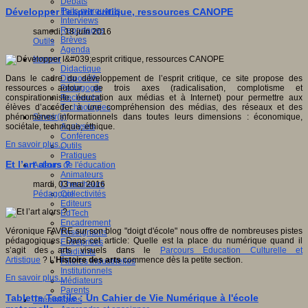
Débats
Faits marquants
Développer l'esprit critique, ressources CANOPE
Interviews
Reportages
samedi, 18 juin 2016
Brèves
Outils
Agenda
Innover
Didactique
Dispositifs
Dans le cadre du développement de l’esprit critique, ce site propose des
Pédagogie
ressources autour de trois axes (radicalisation, complotisme et
Recherche
conspirationniste, éducation aux médias et à Internet) pour permettre aux
Technologies
élèves d’accéder à une compréhension des médias, des réseaux et des
Savoir(s)
phénomènes informationnels dans toutes leurs dimensions : économique,
Analyses
sociétale, technique, éthique.
Conférences
En savoir plus...
Outils
Pratiques
Et l’art alors ?
Acteurs de l'éducation
Animateurs
Chercheurs
mardi, 03 mai 2016
Collectivités
Pédagogie
Editeurs
EdTech
Encadrement
Véronique FAVRE sur son blog "doigt d'école" nous offre de nombreuses pistes
Enseignants
pédagogiques. Dans cet article: Quelle est la place du numérique quand il
Entreprises
s’agit des arts visuels dans le
Parcours Education Culturelle et
Etudiants
Artistique
? L’
Histoire des arts
commence dès la petite section.
Filières industrielles
Institutionnels
En savoir plus...
Médiateurs
Parents
Tablette Tactile : Un Cahier de Vie Numérique à l'école
Thématiques