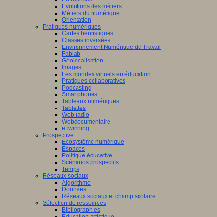
Evolutions des métiers
Métiers du numérique
Orientation
Pratiques numériques
Cartes heuristiques
Classes inversées
Environnement Numérique de Travail
Fablab
Géolocalisation
Images
Les mondes virtuels en éducation
Pratiques collaboratives
Podcasting
Smartphones
Tableaux numériques
Tablettes
Web radio
Webdocumentaire
eTwinning
Prospective
Ecosystème numérique
Espaces
Politique éducative
Scénarios prospectifs
Temps
Réseaux sociaux
Algorithme
Données
Réseaux sociaux et champ scolaire
Sélection de ressources
Bibliographies
Education artistique