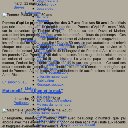
Jeux 4/12 ans
mardi, 22 mars 2016
Jeux sérieux
Brèves
Jeux vidéo
Langages
Ecriture
Humour
Pomma d'api Le premier magazine des 3-7 ans fête ses 50 ans !
Je n’étais
Langue orale
pas née quand est paru le premier numéro de Pomme d’Api ! En mars 1966,
Langues vivantes
sur la couverture de Pomme d’Api, un frère et sa sœur, David et Marion,
Lecture
accueillent les premiers lecteurs avec les premières fleurs du printemps... Ces
Programmation
lecteurs découvrent alors un journal moderne et visionnaire : un magazine pour
Médias
les enfants qui ne savent pas lire ! Depuis 50 ans, ce pari audacieux est relevé
Compétences informationnelles
chaque mois par des équipes de rédaction passionnées, au service et à
Culture des médias
l’écoute de l’enfant. Mais le secret de la longévité de Pomme d’Api, c’est aussi
Curation
les parents ! Car Pomme d’Api doit son succès à la magie de la relation entre
Droits
un enfant et l’adulte qui lui lit une histoire. La voix du papa ou celle de la
Education aux médias
maman, l’enfant lové contre l’adulte ou assis sur ses genoux… Ce sont ces
Information et nouveaux médias
doux moments de complicité, de tendre relation et d’émotions partagées qui
Identité numérique
font de Pomme d’Api un magazine profondément lié aux émotions de l’enfance.
Internet responsable
Anne Ricou,
Littératie numérique
Publication
En savoir plus...
Réseaux sociaux
Métiers
Maternelle : " le bien et le mal "
Entrepreneuriat
Entreprises
dimanche, 22 novembre 2015
Evolutions des métiers
Pratiques
Métiers du numérique
Orientation
Pratiques numériques
Cartes heuristiques
Enseignante, maman, citoyenne, c’est avec beaucoup d’humilité que j’ai
Classes inversées
abordé avec mes élèves de 5 ans la notion de bien et de mal (suite aux récents
Environnement Numérique de Travail
et tragiques événements survenus à Paris).