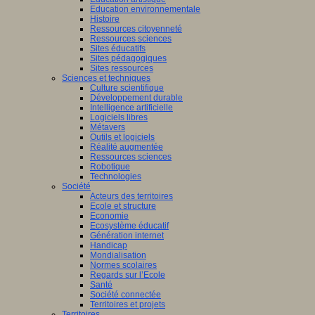
Education environnementale
Histoire
Ressources citoyenneté
Ressources sciences
Sites éducatifs
Sites pédagogiques
Sites ressources
Sciences et techniques
Culture scientifique
Développement durable
Intelligence artificielle
Logiciels libres
Métavers
Outils et logiciels
Réalité augmentée
Ressources sciences
Robotique
Technologies
Société
Acteurs des territoires
Ecole et structure
Economie
Ecosystème éducatif
Génération internet
Handicap
Mondialisation
Normes scolaires
Regards sur l’Ecole
Santé
Société connectée
Territoires et projets
Territoires