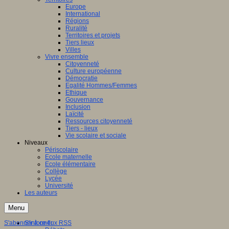
Europe
International
Régions
Ruralité
Territoires et projets
Tiers lieux
Villes
Vivre ensemble
Citoyenneté
Culture européenne
Démocratie
Egalité Hommes/Femmes
Ethique
Gouvernance
Inclusion
Laïcité
Ressources citoyenneté
Tiers - lieux
Vie scolaire et sociale
Niveaux
Périscolaire
Ecole maternelle
Ecole élémentaire
Collège
Lycée
Université
Les auteurs
Menu
S'abonner à ce flux RSS
S'informer