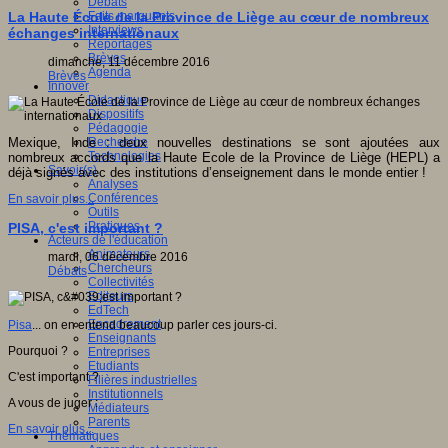
Débats
Faits marquants
La Haute École de la Province de Liège au cœur de nombreux
Interviews
échanges internationaux
Reportages
Brèves
dimanche, 11 décembre 2016
Agenda
Brèves
Innover
Didactique
Dispositifs
Pédagogie
Recherche
Mexique, Inde : deux nouvelles destinations se sont ajoutées aux
Technologies
nombreux accords que la Haute Ecole de la Province de Liège (HEPL) a
Savoir(s)
déjà signés avec des institutions d’enseignement dans le monde entier !
Analyses
Conférences
En savoir plus...
Outils
Pratiques
PISA, c'est important ?
Acteurs de l'éducation
Animateurs
mardi, 06 décembre 2016
Chercheurs
Débats
Collectivités
Editeurs
EdTech
Encadrement
Pisa
... on en entend beaucoup parler ces jours-ci.
Enseignants
Pourquoi ?
Entreprises
Etudiants
C'est important ?
Filières industrielles
Institutionnels
A vous de juger :
Médiateurs
Parents
En savoir plus...
Thématiques