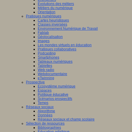
Evolutions des métiers
Métiers du numérique
Orientation
Pratiques numériques
Cartes heuristiques
Classes inversées
Environnement Numérique de Travail
Fablab
Géolocalisation
Images
Les mondes virtuels en éducation
Pratiques collaboratives
Podcasting
Smartphones
Tableaux numériques
Tablettes
Web radio
Webdocumentaire
eTwinning
Prospective
Ecosystème numérique
Espaces
Politique éducative
Scénarios prospectifs
Temps
Réseaux sociaux
Algorithme
Données
Réseaux sociaux et champ scolaire
Sélection de ressources
Bibliographies
Education artistique