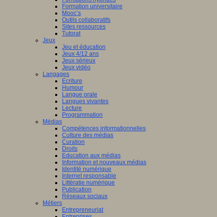
Formation universitaire
Mooc’s
Outils collaboratifs
Sites ressources
Tutorat
Jeux
Jeu et éducation
Jeux 4/12 ans
Jeux sérieux
Jeux vidéo
Langages
Ecriture
Humour
Langue orale
Langues vivantes
Lecture
Programmation
Médias
Compétences informationnelles
Culture des médias
Curation
Droits
Education aux médias
Information et nouveaux médias
Identité numérique
Internet responsable
Littératie numérique
Publication
Réseaux sociaux
Métiers
Entrepreneuriat
Entreprises