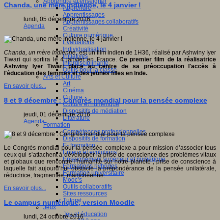
Apprendre et enseigner
Chanda, une mère indienne, le 4 janvier !
Apprendre
Apprentissages
lundi, 05 décembre 2016
Apprentissages collaboratifs
Agenda
Créativité
Culture numérique
Evaluations
Individualisation
Chanda, un mère indienne
, est un film indien de 1H36, réalisé par Ashwiny Iyer
Initiatives
Tiwari qui sortira le 4 janvier en France.
Ce premier film de la réalisatrice
Interdisciplinarité
Ashwiny Iyer Tiwari place au centre de sa préoccupation l'accès à
Outils pour la classe
l'éducation des femmes et des jeunes filles en Inde.
Arts et Culture
Art
En savoir plus...
Cinéma
Culture
8 et 9 décembre : Congrès mondial pour la pensée complexe
Culture et numérique
Dispositifs de médiation
jeudi, 01 décembre 2016
Littérature
Agenda
Formation
Compétences professionnelles
Dispositifs de formation
E- formation
Le Congrès mondial pour la pensée complexe a pour mission d’associer tous
Enjeux et évolutions
ceux qui s’attachent à développer la prise de conscience des problèmes vitaux
Enseignement supérieur et numérique
et globaux que rencontre l’humanité sur notre planète ; prise de conscience à
Formations hybrides
laquelle fait aujourd’hui obstacle la prépondérance de la pensée unilatérale,
Formation universitaire
réductrice, fragmentée, manichéenne.
Mooc’s
Outils collaboratifs
En savoir plus...
Sites ressources
Tutorat
Le campus numérique, version Moodle
Jeux
Jeu et éducation
lundi, 24 octobre 2016