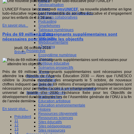
Fablab
Géolocalisation
Images
L’UNICEF France lance mercredi
#
myUNICEF
, sa nouvelle plateforme en ligne
Les mondes virtuels en éducation
ludo-éducative regroupant l’ensemble de son offre éducative et d’engagement
Pratiques collaboratives
pour les enfants de 3 à 26 ans.
Podcasting
En savoir plus...
Smartphones
Tableaux numériques
Près de 69 millions d’enseignants supplémentaires sont
Tablettes
Web radio
nécessaires pour atteindre les objectifs
Webdocumentaire
eTwinning
jeudi, 06 octobre 2016
Prospective
Brèves
Ecosystème numérique
Espaces
Politique éducative
Scénarios prospectifs
Près de 69 millions d’enseignants supplémentaires sont nécessaires pour
Temps
atteindre les objectifs de l’Agenda Éducation 2030 — Alors que l’UNESCO
Réseaux sociaux
célèbre la Journée mondiale des enseignants le 5 octobre, de nouveaux
Algorithme
chiffres indiquent que près de 69 millions d’enseignants supplémentaires sont
Données
nécessaires pour permettre l’accès à un enseignement primaire et secondaire
Réseaux sociaux et champ scolaire
universel de qualité d’ici 2030, l’échéance fixée pour les Objectifs de
Sélection de ressources
développement durable adoptés lors de l’Assemblée générale de l’ONU à la fin
Bibliographies
de l’année dernière.
Education artistique
Education environnementale
En savoir plus...
Histoire
Ressources citoyenneté
Précédent
Ressources sciences
11
Sites éducatifs
12
Sites pédagogiques
13
Sites ressources
14