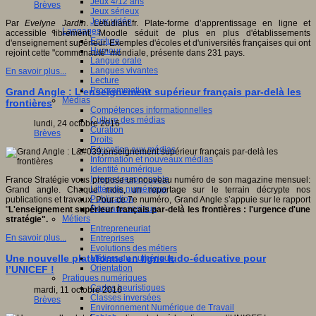
Jeux 4/12 ans
Brèves
Jeux sérieux
Jeux vidéo
Par
Evelyne Jardin
. Letudiant.fr. Plate-forme d’apprentissage en ligne et
Langages
accessible librement, Moodle séduit de plus en plus d'établissements
Ecriture
d'enseignement supérieur. Exemples d'écoles et d'universités françaises qui ont
Humour
rejoint cette "communauté" mondiale, présente dans 231 pays.
Langue orale
Langues vivantes
En savoir plus...
Lecture
Programmation
Grand Angle : L'enseignement supérieur français par-delà les
Médias
frontières
Compétences informationnelles
Culture des médias
lundi, 24 octobre 2016
Curation
Brèves
Droits
Education aux médias
Information et nouveaux médias
Identité numérique
Internet responsable
France Stratégie vous propose un nouveau numéro de son magazine mensuel:
Littératie numérique
Grand angle. Chaque mois, un reportage sur le terrain décrypte nos
Publication
publications et travaux. Pour ce 7e numéro, Grand Angle s’appuie sur le rapport
Réseaux sociaux
"
L'enseignement supérieur français par-delà les frontières : l'urgence d'une
Métiers
stratégie".
Entrepreneuriat
En savoir plus...
Entreprises
Evolutions des métiers
Une nouvelle plateforme en ligne ludo-éducative pour
Métiers du numérique
Orientation
l’UNICEF !
Pratiques numériques
Cartes heuristiques
mardi, 11 octobre 2016
Classes inversées
Brèves
Environnement Numérique de Travail