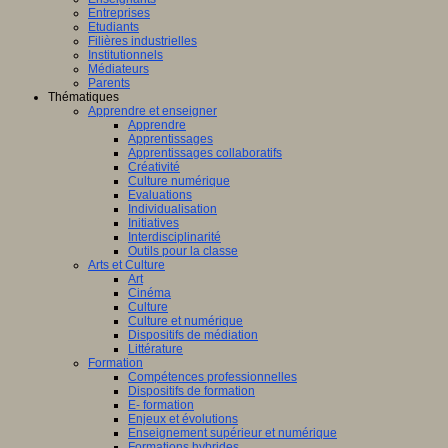
Entreprises
Etudiants
Filières industrielles
Institutionnels
Médiateurs
Parents
Thématiques
Apprendre et enseigner
Apprendre
Apprentissages
Apprentissages collaboratifs
Créativité
Culture numérique
Evaluations
Individualisation
Initiatives
Interdisciplinarité
Outils pour la classe
Arts et Culture
Art
Cinéma
Culture
Culture et numérique
Dispositifs de médiation
Littérature
Formation
Compétences professionnelles
Dispositifs de formation
E- formation
Enjeux et évolutions
Enseignement supérieur et numérique
Formations hybrides