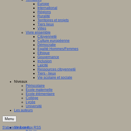
Europe
International
Régions
Ruralité
Territoires et projets
Tiers lieux
Villes
Vivre ensemble
Citoyenneté
Culture européenne
Démocratie
Egalité Hommes/Femmes
Ethique
Gouvernance
Inclusion
Laïcité
Ressources citoyenneté
Tiers - lieux
Vie scolaire et sociale
Niveaux
Périscolaire
Ecole maternelle
Ecole élémentaire
Collège
Lycée
Université
Les auteurs
Menu
S'abonner à ce flux RSS
S'informer