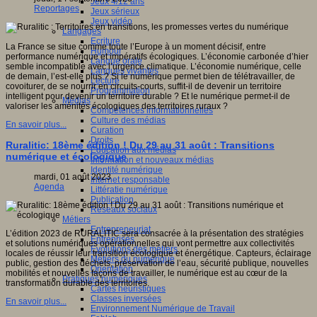
Jeux 4/12 ans
Reportages
Jeux sérieux
Jeux vidéo
Langages
Ecriture
La France se situe comme toute l’Europe à un moment décisif, entre
Humour
performance numérique et impératifs écologiques. L’économie carbonée d’hier
Langue orale
semble incompatible avec l’urgence climatique. L’économie numérique, celle
Langues vivantes
de demain, l’est-elle plus ? Si le numérique permet bien de télétravailler, de
Lecture
covoiturer, de se nourrir en circuits-courts, suffit-il de devenir un territoire
Programmation
intelligent pour devenir un territoire durable ? Et le numérique permet-il de
Médias
valoriser les aménités écologiques des territoires ruraux ?
Compétences informationnelles
Culture des médias
En savoir plus...
Curation
Droits
Ruralitic: 18ème édition ! Du 29 au 31 août : Transitions
Education aux médias
numérique et écologique
Information et nouveaux médias
Identité numérique
mardi, 01 août 2023
Internet responsable
Agenda
Littératie numérique
Publication
Réseaux sociaux
Métiers
Entrepreneuriat
L’édition 2023 de RURALITIC sera consacrée à la présentation des stratégies
Entreprises
et solutions numériques opérationnelles qui vont permettre aux collectivités
Evolutions des métiers
locales de réussir leur transition écologique et énergétique. Capteurs, éclairage
Métiers du numérique
public, gestion des déchets, préservation de l’eau, sécurité publique, nouvelles
Orientation
mobilités et nouvelles façons de travailler, le numérique est au cœur de la
Pratiques numériques
transformation durable des territoires.
Cartes heuristiques
Classes inversées
En savoir plus...
Environnement Numérique de Travail