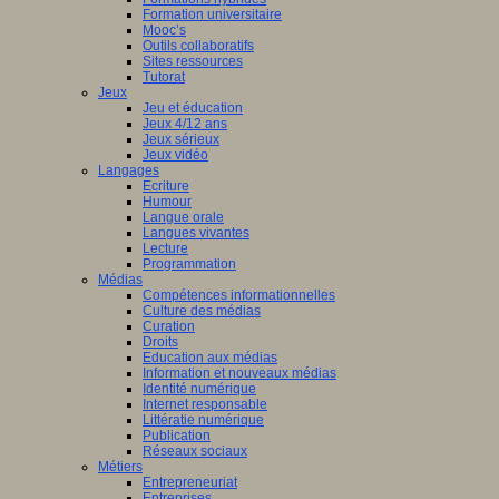
Formation universitaire
Mooc’s
Outils collaboratifs
Sites ressources
Tutorat
Jeux
Jeu et éducation
Jeux 4/12 ans
Jeux sérieux
Jeux vidéo
Langages
Ecriture
Humour
Langue orale
Langues vivantes
Lecture
Programmation
Médias
Compétences informationnelles
Culture des médias
Curation
Droits
Education aux médias
Information et nouveaux médias
Identité numérique
Internet responsable
Littératie numérique
Publication
Réseaux sociaux
Métiers
Entrepreneuriat
Entreprises