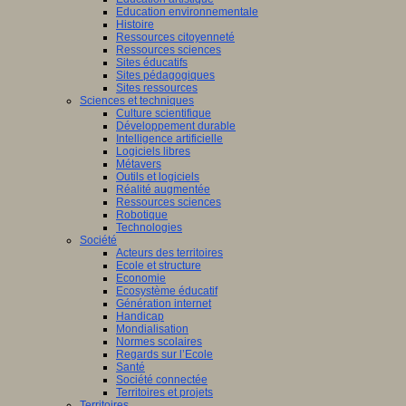
Education environnementale
Histoire
Ressources citoyenneté
Ressources sciences
Sites éducatifs
Sites pédagogiques
Sites ressources
Sciences et techniques
Culture scientifique
Développement durable
Intelligence artificielle
Logiciels libres
Métavers
Outils et logiciels
Réalité augmentée
Ressources sciences
Robotique
Technologies
Société
Acteurs des territoires
Ecole et structure
Economie
Ecosystème éducatif
Génération internet
Handicap
Mondialisation
Normes scolaires
Regards sur l’Ecole
Santé
Société connectée
Territoires et projets
Territoires