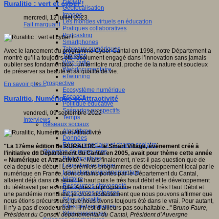
Fablab
Ruralitic : vert et cyber !
Géolocalisation
Images
mercredi, 12 juillet 2023
Les mondes virtuels en éducation
Fait marquant
Pratiques collaboratives
Podcasting
Smartphones
Tableaux numériques
Avec le lancement du programme Cyber Cantal en 1998, notre Département a
Tablettes
montré qu’il a toujours été résolument engagé dans l’innovation sans jamais
Web radio
oublier ses fondamentaux : un territoire rural, proche de la nature et soucieux
Webdocumentaire
de préserver sa beauté et sa qualité de vie.
eTwinning
Prospective
En savoir plus...
Ecosystème numérique
Espaces
Ruralitic, Numérique et Attractivité
Politique éducative
Scénarios prospectifs
vendredi, 09 septembre 2022
Temps
Interviews
Réseaux sociaux
Algorithme
Données
Réseaux sociaux et champ scolaire
"La 17ème édition de RURALITIC – le Smart Village, événement créé à
Sélection de ressources
l’initiative du Département du Cantal en 2005, avait pour thème cette année
Bibliographies
« Numérique et Attractivité »
. Mais finalement, n’est-il pas question que de
Education artistique
cela depuis le début ! Les premiers programmes de développement local par le
Education environnementale
numérique en France, dont certains portés par le Département du Cantal,
Histoire
allaient déjà dans ce sens : le haut puis le très haut débit et le développement
Ressources citoyenneté
du télétravail par exemple. Après un programme national Très Haut Débit et
Ressources sciences
une pandémie mondiale, je crois modestement que nous pouvons affirmer que
Sites éducatifs
nous étions précurseurs, que nous avons toujours été dans le vrai. Pour autant,
Sites pédagogiques
il n’y a pas d’exode urbain ! Il n’est d’ailleurs pas souhaitable..." B
runo Faure,
Sites ressources
Président du Conseil départemental du Cantal, Président d’Auvergne