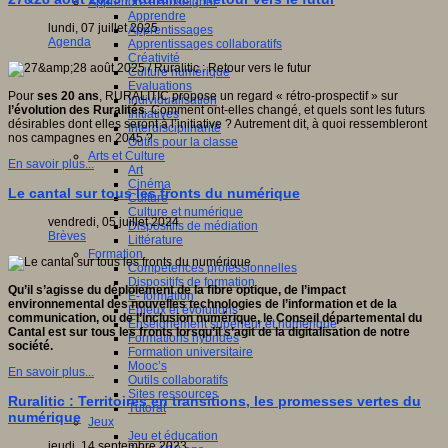
Apprendre et enseigner
Apprendre
lundi, 07 juillet 2025
Apprentissages
Agenda
Apprentissages collaboratifs
Créativité
Culture numérique
Evaluations
Pour
ses 20 ans
, RURALITIC propose un regard « rétro-prospectif » sur
Individualisation
l’évolution des Ruralités
. Comment ont-elles changé, et quels sont les futurs
Initiatives
désirables dont elles seront à l’initiative ? Autrement dit, à quoi ressembleront
Interdisciplinarité
nos campagnes en 2045 ?
Outils pour la classe
Arts et Culture
En savoir plus...
Art
Cinéma
Le cantal sur tous les fronts du numérique
Culture
Culture et numérique
vendredi, 05 juillet 2024
Dispositifs de médiation
Brèves
Littérature
Formation
Compétences professionnelles
Dispositifs de formation
Qu’il s’agisse du déploiement de la fibre optique, de l’impact
E- formation
environnemental des nouvelles technologies de l’information et de la
Enjeux et évolutions
communication, ou de l’inclusion numérique, le Conseil départemental du
Enseignement supérieur et numérique
Cantal est sur tous les fronts lorsqu’il s’agit de la digitalisation de notre
Formations hybrides
société.
Formation universitaire
Mooc’s
En savoir plus...
Outils collaboratifs
Sites ressources
Ruralitic : Territoires en transitions, les promesses vertes du
Tutorat
numérique
Jeux
Jeu et éducation
jeudi, 14 septembre 2023