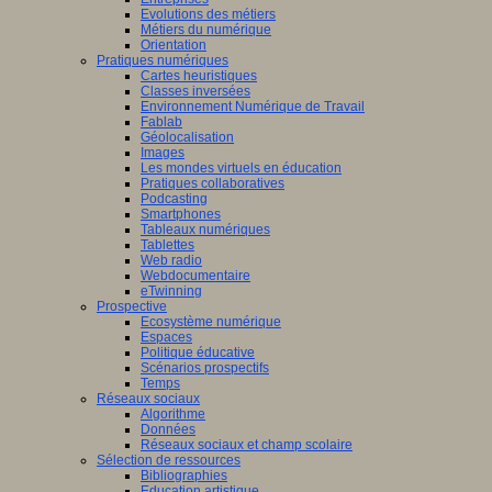
Evolutions des métiers
Métiers du numérique
Orientation
Pratiques numériques
Cartes heuristiques
Classes inversées
Environnement Numérique de Travail
Fablab
Géolocalisation
Images
Les mondes virtuels en éducation
Pratiques collaboratives
Podcasting
Smartphones
Tableaux numériques
Tablettes
Web radio
Webdocumentaire
eTwinning
Prospective
Ecosystème numérique
Espaces
Politique éducative
Scénarios prospectifs
Temps
Réseaux sociaux
Algorithme
Données
Réseaux sociaux et champ scolaire
Sélection de ressources
Bibliographies
Education artistique