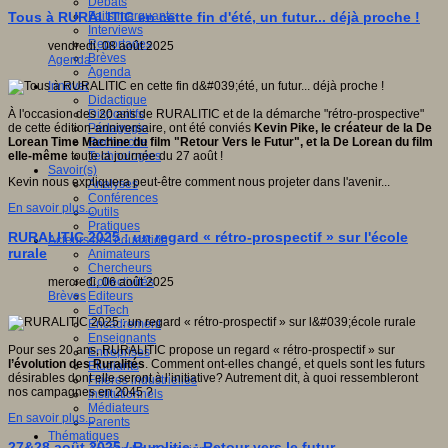
Débats
Faits marquants
Tous à RURALITIC en cette fin d'été, un futur... déjà proche !
Interviews
Reportages
vendredi, 08 août 2025
Brèves
Agenda
Agenda
Innover
Didactique
Dispositifs
À l'occasion des 20 ans de RURALITIC et de la démarche "rétro-prospective"
Pédagogie
de cette édition-anniversaire, ont été conviés
Kevin Pike, le créateur de la De
Recherche
Lorean Time Machine du film "Retour Vers le Futur", et la De Lorean du film
Technologies
elle-même
toute la journée du 27 août !
Savoir(s)
Kevin nous expliquera peut-être comment nous projeter dans l'avenir...
Analyses
Conférences
En savoir plus...
Outils
Pratiques
RURALITIC 2025 : un regard « rétro-prospectif » sur l'école
Acteurs de l'éducation
rurale
Animateurs
Chercheurs
Collectivités
mercredi, 06 août 2025
Editeurs
Brèves
EdTech
Encadrement
Enseignants
Pour ses 20 ans, RURALITIC propose un regard « rétro-prospectif » sur
Entreprises
l’évolution des Ruralités
. Comment ont-elles changé, et quels sont les futurs
Etudiants
désirables dont elle seront à l’initiative? Autrement dit, à quoi ressembleront
Filières industrielles
nos campagnes en 2045 ?
Institutionnels
Médiateurs
En savoir plus...
Parents
Thématiques
27&28 août 2025 / Ruralitic : Retour vers le futur