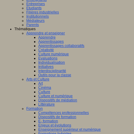
Entreprises
Etudiants
Filières industrielles
Institutionnels
Médiateurs
Parents
Thématiques
Apprendre et enseigner
Apprendre
Apprentissages
Apprentissages collaboratifs
Créativité
Culture numérique
Evaluations
Individualisation
Initiatives
Interdisciplinarité
Outils pour la classe
Arts et Culture
Art
Cinéma
Culture
Culture et numérique
Dispositifs de médiation
Littérature
Formation
Compétences professionnelles
Dispositifs de formation
E- formation
Enjeux et évolutions
Enseignement supérieur et numérique
Formations hybrides