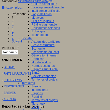
Sciences et techniques
Numérique
https://ruralitic-forum.fr/
Culture scientifique
Développement durable
En savoir plus...
Intelligence artificielle
Précédent
Logiciels libres
1
Métavers
2
Outils et logiciels
3
Réalité augmentée
4
Ressources sciences
5
Robotique
6
Technologies
7
Société
Suivant
Acteurs des territoires
Ecole et structure
Page 1 sur 7
Economie
Ecosystème éducatif
Génération internet
Handicap
S'INFORMER
Mondialisation
Normes scolaires
-
DEBATS
Regards sur l’Ecole
Santé
-
FAITS MARQUANTS
Société connectée
Territoires et projets
-
INTERVIEWS
Territoires
-
REPORTAGES
Europe
International
-
BREVES
Régions
Ruralité
-
AGENDA
Territoires et projets
Tiers lieux
Reportages - Les plus lus
Villes