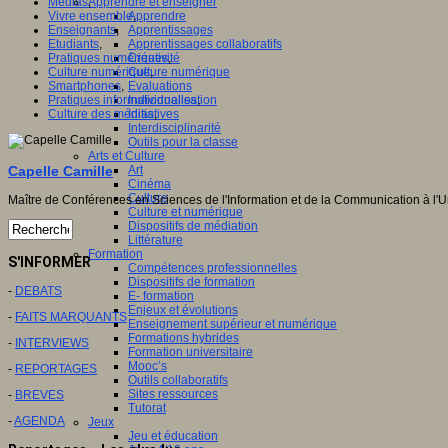
Médias
,
Apprendre et enseigner
Vivre ensemble
,
Apprendre
Enseignants
,
Apprentissages
Etudiants
,
Apprentissages collaboratifs
Pratiques numériques
,
Créativité
Culture numérique
,
Culture numérique
Smartphones
,
Evaluations
Pratiques informationnelles
,
Individualisation
Culture des médias
,
Initiatives
Interdisciplinarité
Outils pour la classe
Arts et Culture
Capelle Camille
Art
Cinéma
Culture
Maître de Conférences en Sciences de l'Information et de la Communication à l'
Culture et numérique
Dispositifs de médiation
Littérature
Formation
S'INFORMER
Compétences professionnelles
Dispositifs de formation
-
DEBATS
E- formation
Enjeux et évolutions
-
FAITS MARQUANTS
Enseignement supérieur et numérique
Formations hybrides
-
INTERVIEWS
Formation universitaire
Mooc’s
-
REPORTAGES
Outils collaboratifs
Sites ressources
-
BREVES
Tutorat
-
AGENDA
Jeux
Jeu et éducation