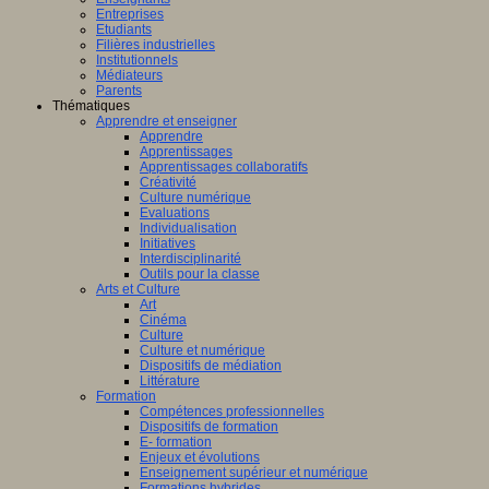
Entreprises
Etudiants
Filières industrielles
Institutionnels
Médiateurs
Parents
Thématiques
Apprendre et enseigner
Apprendre
Apprentissages
Apprentissages collaboratifs
Créativité
Culture numérique
Evaluations
Individualisation
Initiatives
Interdisciplinarité
Outils pour la classe
Arts et Culture
Art
Cinéma
Culture
Culture et numérique
Dispositifs de médiation
Littérature
Formation
Compétences professionnelles
Dispositifs de formation
E- formation
Enjeux et évolutions
Enseignement supérieur et numérique
Formations hybrides