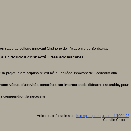
 son stage au collège innovant Clisthène de l’Académie de Bordeaux.
e au " doudou connecté " des adolescents.
Un projet interdisciplinaire est né au collège innovant de Bordeaux afin
rents vécus, d’activités concrètes sur internet et de débattre ensemble, pour
ils comprendront la nécessité.
Article publié sur le site :
http://pi.espe-aquitaine.fr/1994-2/
Camille Capelle