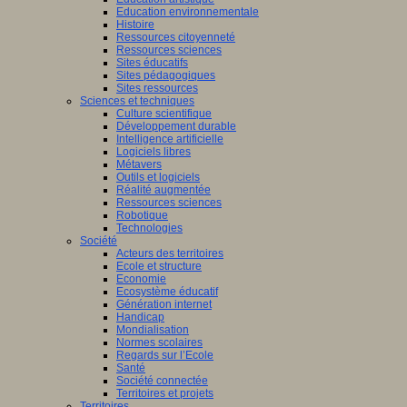
Education environnementale
Histoire
Ressources citoyenneté
Ressources sciences
Sites éducatifs
Sites pédagogiques
Sites ressources
Sciences et techniques
Culture scientifique
Développement durable
Intelligence artificielle
Logiciels libres
Métavers
Outils et logiciels
Réalité augmentée
Ressources sciences
Robotique
Technologies
Société
Acteurs des territoires
Ecole et structure
Economie
Ecosystème éducatif
Génération internet
Handicap
Mondialisation
Normes scolaires
Regards sur l’Ecole
Santé
Société connectée
Territoires et projets
Territoires