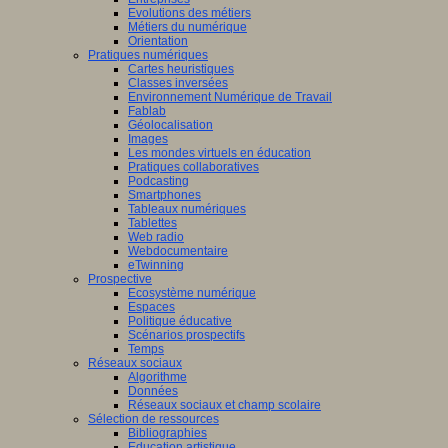
Evolutions des métiers
Métiers du numérique
Orientation
Pratiques numériques
Cartes heuristiques
Classes inversées
Environnement Numérique de Travail
Fablab
Géolocalisation
Images
Les mondes virtuels en éducation
Pratiques collaboratives
Podcasting
Smartphones
Tableaux numériques
Tablettes
Web radio
Webdocumentaire
eTwinning
Prospective
Ecosystème numérique
Espaces
Politique éducative
Scénarios prospectifs
Temps
Réseaux sociaux
Algorithme
Données
Réseaux sociaux et champ scolaire
Sélection de ressources
Bibliographies
Education artistique