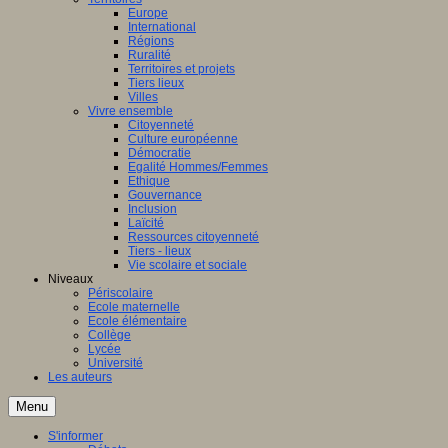
Europe
International
Régions
Ruralité
Territoires et projets
Tiers lieux
Villes
Vivre ensemble
Citoyenneté
Culture européenne
Démocratie
Egalité Hommes/Femmes
Ethique
Gouvernance
Inclusion
Laïcité
Ressources citoyenneté
Tiers - lieux
Vie scolaire et sociale
Niveaux
Périscolaire
Ecole maternelle
Ecole élémentaire
Collège
Lycée
Université
Les auteurs
Menu
S'informer