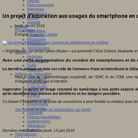
Débats
Faits marquants
Interviews
Reportages
Un projet d’éducation aux usages du smartphone en 
Brèves
Agenda
lundi, Jui 04 2018
Innover
Reportages
Didactique
Écrit par
Capelle Camille
Dispositifs
Pédagogie
Recherche
Technologies
« RAISONUM’ : un projet cyber-citoyen » est présenté Chloé Dolivet, étudiante 
Savoir(s)
Analyses
Avec une nette augmentation du nombre de smartphones et de ses
Conférences
Outils
La dernière attaque en date est celle de l’annonce d’une loi interdisant le télé
Pratiques
Acteurs de l'éducation
Mais à l’ère de l’apprentissage coopératif, de l’EMC et de l’EMI, une r
Animateurs
d’éduquer plutôt que d’interdire.
Chercheurs
Collectivités
Apprendre ce qu’est un usage raisonné du numérique à nos petits experts des 
Editeurs
qu’ils identifient eux-mêmes les bénéfices et les dangers possibles.
EdTech
Encadrement
Ce travail d’empathie et de prise de conscience a pour finalité la création avec 
Enseignants
Entreprises
Voir l’article de blog de présentation du projet
Etudiants
Filières industrielles
Institutionnels
Médiateurs
Parents
Dernière modification le jeudi, 14 juin 2018
Thématiques