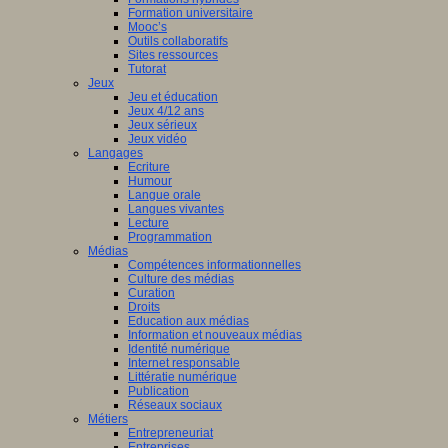
Formation universitaire
Mooc’s
Outils collaboratifs
Sites ressources
Tutorat
Jeux
Jeu et éducation
Jeux 4/12 ans
Jeux sérieux
Jeux vidéo
Langages
Ecriture
Humour
Langue orale
Langues vivantes
Lecture
Programmation
Médias
Compétences informationnelles
Culture des médias
Curation
Droits
Education aux médias
Information et nouveaux médias
Identité numérique
Internet responsable
Littératie numérique
Publication
Réseaux sociaux
Métiers
Entrepreneuriat
Entreprises