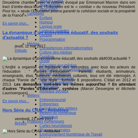
Jeux 4/12 ans
Deuxième chantier (avec la culture) évoqué par Emmanuel Macron dans son
Jeux sérieux
tract d’entre-deux-tours, l’Education est le «
combat
» du nouveau Président.
Jeux vidéo
Pour lui, «
seule l’Education pourra garantir la cohésion sociale et la prospérité
Langages
de la France
».
Ecriture
Humour
En savoir plus...
Langue orale
Langues vivantes
La dynamique d’un écosystème éducatif, des souhaits
Lecture
d'actualité ?
Programmation
Médias
jeudi, 11 mai 2017
Compétences informationnelles
Débats
Culture des médias
Curation
Droits
Education aux médias
L'An@é a organisé en Aquitaine des rencontres avec tous les acteurs de
Information et nouveaux médias
l'éducation : " Paroles d'éducation". Parents, étudiants, animateurs,
Identité numérique
enseignants, élus, éditeurs, médiateurs culturels, tous ont été interrogés. A
Internet responsable
chaque "Parole de..." une règle : formuler 8 propositions. C'était en 2012 et
Littératie numérique
2013.
Les demandes sont-elles les mêmes aujourd'hui ? En attendant
Publication
d'autres "Paroles d'Education", synthèse
(Marcel Desvergne et Michelle
Réseaux sociaux
Laurissergues).
Métiers
Entrepreneuriat
En savoir plus...
Entreprises
Evolutions des métiers
Hors Série du CRAP : Antidotes
Métiers du numérique
Orientation
vendredi, 21 avril 2017
Pratiques numériques
Brèves
Cartes heuristiques
Classes inversées
Environnement Numérique de Travail