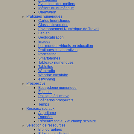
Evolutions des métiers
Métiers du numérique
Orientation
Pratiques numériques
Cartes heuristiques
Classes inversées
Environnement Numérique de Travail
Fablab
Géolocalisation
Images
Les mondes virtuels en éducation
Pratiques collaboratives
Podcasting
Smartphones
Tableaux numériques
Tablettes
Web radio
Webdocumentaire
eTwinning
Prospective
Ecosystème numérique
Espaces
Politique éducative
Scénarios prospectifs
Temps
Réseaux sociaux
Algorithme
Données
Réseaux sociaux et champ scolaire
Sélection de ressources
Bibliographies
Education artistique