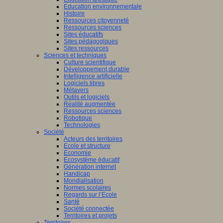
Education environnementale
Histoire
Ressources citoyenneté
Ressources sciences
Sites éducatifs
Sites pédagogiques
Sites ressources
Sciences et techniques
Culture scientifique
Développement durable
Intelligence artificielle
Logiciels libres
Métavers
Outils et logiciels
Réalité augmentée
Ressources sciences
Robotique
Technologies
Société
Acteurs des territoires
Ecole et structure
Economie
Ecosystème éducatif
Génération internet
Handicap
Mondialisation
Normes scolaires
Regards sur l’Ecole
Santé
Société connectée
Territoires et projets
Territoires