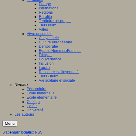
Europe
International
Régions
Ruralité
Territoires et projets
Tiers lieux
Villes
Vivre ensemble
Citoyenneté
Culture européenne
Démocratie
Egalité Hommes/Femmes
Ethique
Gouvernance
Inclusion
Laïcité
Ressources citoyenneté
Tiers - lieux
Vie scolaire et sociale
Niveaux
Périscolaire
Ecole maternelle
Ecole élémentaire
Collège
Lycée
Université
Les auteurs
Menu
S'abonner à ce flux RSS
S'informer