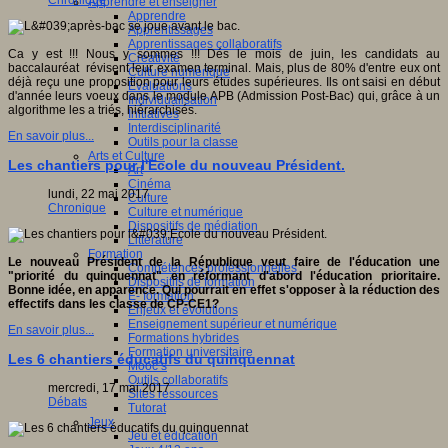
Chronique
Apprendre et enseigner
Apprendre
Apprentissages
Apprentissages collaboratifs
Ca y est !!! Nous y sommes !!! Dés le mois de juin, les candidats au
Créativité
baccalauréat révisent leur examen terminal. Mais, plus de 80% d'entre eux ont
Culture numérique
déjà reçu une proposition pour leurs études supérieures. Ils ont saisi en début
Evaluations
d'année leurs voeux dans le module APB (Admission Post-Bac) qui, grâce à un
Individualisation
algorithme les a triés, hiérarchisés.
Initiatives
Interdisciplinarité
En savoir plus...
Outils pour la classe
Arts et Culture
Les chantiers pour l'Ecole du nouveau Président.
Art
Cinéma
lundi, 22 mai 2017
Culture
Chronique
Culture et numérique
Dispositifs de médiation
Littérature
Formation
Le nouveau Président de la République veut faire de l'éducation une
Compétences professionnelles
"priorité du quinquennat" en réformant d'abord l'éducation prioritaire.
Dispositifs de formation
Bonne idée, en apparence. Qui pourrait en effet s'opposer à la réduction des
E- formation
effectifs dans les classe de CP-CE1?
Enjeux et évolutions
Enseignement supérieur et numérique
En savoir plus...
Formations hybrides
Formation universitaire
Les 6 chantiers éducatifs du quinquennat
Mooc’s
Outils collaboratifs
mercredi, 17 mai 2017
Sites ressources
Débats
Tutorat
Jeux
Jeu et éducation