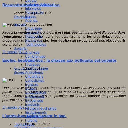
Débats
Faits marquants
Reconstruire notre éducation
Interviews
Reportages
vendredi, 14 juillet 2017
Brèves
Chronique
Agenda
Innover
Didactique
Dispositifs
Face à la montée des inégalités, il est plus que jamais urgent d’investir dans
Pédagogie
l’éducation,
en particulier dans les établissements les plus défavorisés en
Recherche
proportionnant, par exemple, leur dotation au niveau social des élèves qu’ils
Technologies
scolarisent.
Savoir(s)
En savoir plus...
Analyses
Conférences
Ecoles, lieux publics : la chasse aux polluants est ouverte
Outils
Pratiques
Acteurs de l'éducation
lundi, 12 juin 2017
Animateurs
Brèves
Chercheurs
Collectivités
Editeurs
Une nouvelle réglementation impose à certains établissements recevant du
EdTech
public, et en particulier des enfants, de surveiller la qualité de leur air intérieur.
Encadrement
Pour minimiser les sources de pollution, un certain nombre de précautions
Enseignants
peuvent être prises…
Entreprises
Etudiants
En savoir plus...
Filières industrielles
Institutionnels
L'après-bac se joue avant le bac.
Médiateurs
Parents
dimanche, 04 juin 2017
Thématiques