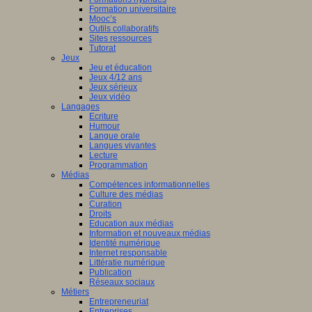
Formation universitaire
Mooc’s
Outils collaboratifs
Sites ressources
Tutorat
Jeux
Jeu et éducation
Jeux 4/12 ans
Jeux sérieux
Jeux vidéo
Langages
Ecriture
Humour
Langue orale
Langues vivantes
Lecture
Programmation
Médias
Compétences informationnelles
Culture des médias
Curation
Droits
Education aux médias
Information et nouveaux médias
Identité numérique
Internet responsable
Littératie numérique
Publication
Réseaux sociaux
Métiers
Entrepreneuriat
Entreprises