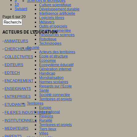
9
Sciences et techniques
10
Culture scientifique
Suivant
Développement durable
Intelligence artificielle
Page 6 sur 20
Logiciels libres
Métavers
Outils et logiciels
Réalité augmentée
ACTEURS DE L'EDUCATION
Ressources sciences
Robotique
-
ANIMATEURS
Technologies
Société
-
CHERCHEURS
Acteurs des territoires
Ecole et structure
-
COLLECTIVITES
Economie
-
EDITEURS
Ecosystème éducatif
Génération internet
-
EDTECH
Handicap
Mondialisation
-
ENCADREMENT
Normes scolaires
Regards sur l’Ecole
-
ENSEIGNANTS
Santé
Société connectée
-
ENTREPRISES
Territoires et projets
Territoires
-
ETUDIANTS
Europe
International
-
FILIERES INDUSTRIELLES
Régions
-
INSTITUTIONNELS
Ruralité
Territoires et projets
-
MEDIATEURS
Tiers lieux
Villes
-
PARENTS