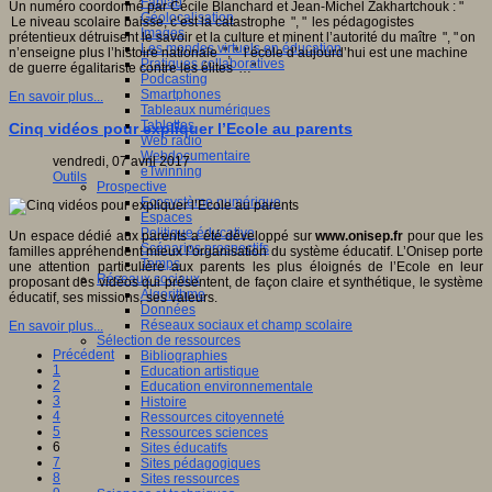
Fablab
Un numéro coordonné par Cécile Blanchard et Jean-Michel Zakhartchouk : "
Géolocalisation
Le niveau scolaire baisse, c’est la catastrophe ", " les pédagogistes
Images
prétentieux détruisent le savoir et la culture et minent l’autorité du maître ", " on
Les mondes virtuels en éducation
n’enseigne plus l’histoire nationale ", " l’école d’aujourd’hui est une machine
Pratiques collaboratives
de guerre égalitariste contre les élites …"
Podcasting
Smartphones
En savoir plus...
Tableaux numériques
Tablettes
Cinq vidéos pour expliquer l’Ecole au parents
Web radio
Webdocumentaire
vendredi, 07 avril 2017
eTwinning
Outils
Prospective
Ecosystème numérique
Espaces
Politique éducative
Un espace dédié aux parents a été développé sur
www.onisep.fr
pour que les
Scénarios prospectifs
familles appréhendent mieux l’organisation du système éducatif. L’Onisep porte
Temps
une attention particulière aux parents les plus éloignés de l’Ecole en leur
Réseaux sociaux
proposant des vidéos qui présentent, de façon claire et synthétique, le système
Algorithme
éducatif, ses missions, ses valeurs.
Données
Réseaux sociaux et champ scolaire
En savoir plus...
Sélection de ressources
Précédent
Bibliographies
1
Education artistique
2
Education environnementale
3
Histoire
4
Ressources citoyenneté
5
Ressources sciences
6
Sites éducatifs
7
Sites pédagogiques
8
Sites ressources