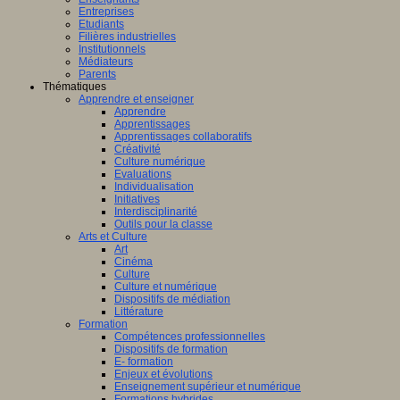
Entreprises
Etudiants
Filières industrielles
Institutionnels
Médiateurs
Parents
Thématiques
Apprendre et enseigner
Apprendre
Apprentissages
Apprentissages collaboratifs
Créativité
Culture numérique
Evaluations
Individualisation
Initiatives
Interdisciplinarité
Outils pour la classe
Arts et Culture
Art
Cinéma
Culture
Culture et numérique
Dispositifs de médiation
Littérature
Formation
Compétences professionnelles
Dispositifs de formation
E- formation
Enjeux et évolutions
Enseignement supérieur et numérique
Formations hybrides