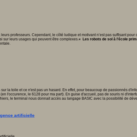
s et leurs professeurs. Cependant, le côté ludique et motivant n’est pas suffisant p
si sur leurs usages qui peuvent être complexes.
« Les robots de sol à l’école prim
entale.
ur la toile et ce n'est pas un hasard. En effet, pour beaucoup de passionnés d'info
 l'occurence, le 6128 pour ma part). En guise d'accueil, pas de souris ni d'interf
chiers, le terminal nous donnait accès au langage BASIC avec la possibilité de d
ence artificielle