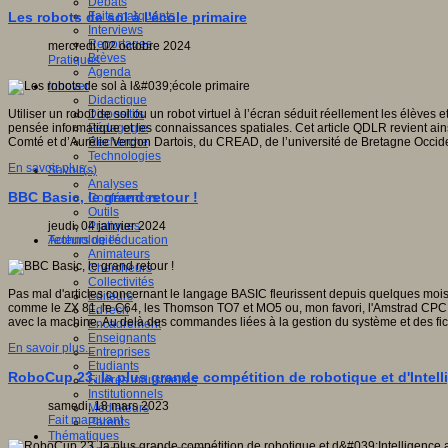
Débats
Faits marquants
Les robots de sol à l'école primaire
Interviews
Reportages
mercredi, 02 octobre 2024
Brèves
Pratiques
Agenda
Innover
Didactique
Dispositifs
Utiliser un robot de sol ou un robot virtuel à l’écran séduit réellement les élève
Pédagogie
pensée informatique et les connaissances spatiales. Cet article QDLR revient ain
Recherche
Comté et d’Aurélie Vergon Dartois, du CREAD, de l’université de Bretagne Occid
Technologies
En savoir plus...
Savoir(s)
Analyses
BBC Basic, le grand retour !
Conférences
Outils
Pratiques
jeudi, 04 janvier 2024
Acteurs de l'éducation
Technologies
Animateurs
Chercheurs
Collectivités
Pas mal d'articles concernant le langage BASIC fleurissent depuis quelques mois s
Editeurs
comme le ZX 81, le C64, les Thomson TO7 et MO5 ou, mon favori, l'Amstrad CPC (en
EdTech
avec la machine. Au delà des commandes liées à la gestion du système et des fi
Encadrement
Enseignants
En savoir plus...
Entreprises
Etudiants
RoboCup 23, la plus grande compétition de robotique et d'Intellig
Filières industrielles
Institutionnels
samedi, 18 mars 2023
Médiateurs
Fait marquant
Parents
Thématiques