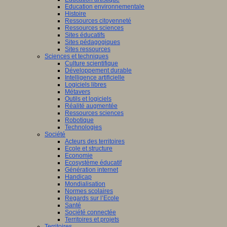
Education environnementale
Histoire
Ressources citoyenneté
Ressources sciences
Sites éducatifs
Sites pédagogiques
Sites ressources
Sciences et techniques
Culture scientifique
Développement durable
Intelligence artificielle
Logiciels libres
Métavers
Outils et logiciels
Réalité augmentée
Ressources sciences
Robotique
Technologies
Société
Acteurs des territoires
Ecole et structure
Economie
Ecosystème éducatif
Génération internet
Handicap
Mondialisation
Normes scolaires
Regards sur l’Ecole
Santé
Société connectée
Territoires et projets
Territoires