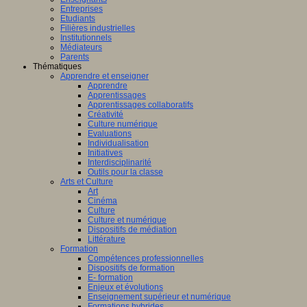
Entreprises
Etudiants
Filières industrielles
Institutionnels
Médiateurs
Parents
Thématiques
Apprendre et enseigner
Apprendre
Apprentissages
Apprentissages collaboratifs
Créativité
Culture numérique
Evaluations
Individualisation
Initiatives
Interdisciplinarité
Outils pour la classe
Arts et Culture
Art
Cinéma
Culture
Culture et numérique
Dispositifs de médiation
Littérature
Formation
Compétences professionnelles
Dispositifs de formation
E- formation
Enjeux et évolutions
Enseignement supérieur et numérique
Formations hybrides