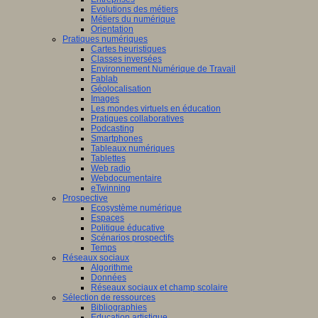
Evolutions des métiers
Métiers du numérique
Orientation
Pratiques numériques
Cartes heuristiques
Classes inversées
Environnement Numérique de Travail
Fablab
Géolocalisation
Images
Les mondes virtuels en éducation
Pratiques collaboratives
Podcasting
Smartphones
Tableaux numériques
Tablettes
Web radio
Webdocumentaire
eTwinning
Prospective
Ecosystème numérique
Espaces
Politique éducative
Scénarios prospectifs
Temps
Réseaux sociaux
Algorithme
Données
Réseaux sociaux et champ scolaire
Sélection de ressources
Bibliographies
Education artistique