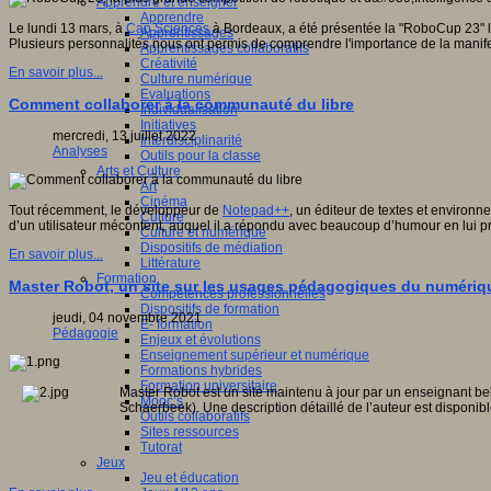
Apprendre et enseigner
Apprendre
Le lundi 13 mars, à
Cap Sciences
à Bordeaux, a été présentée la "RoboCup 23" la
Apprentissages
Plusieurs personnalités nous ont permis de comprendre l'importance de la manifest
Apprentissages collaboratifs
Créativité
En savoir plus...
Culture numérique
Evaluations
Comment collaborer à la communauté du libre
Individualisation
Initiatives
mercredi, 13 juillet 2022
Interdisciplinarité
Analyses
Outils pour la classe
Arts et Culture
Art
Cinéma
Tout récemment, le développeur de
Notepad++
, un éditeur de textes et environn
Culture
d’un utilisateur mécontent, auquel il a répondu avec beaucoup d’humour en lui p
Culture et numérique
Dispositifs de médiation
En savoir plus...
Littérature
Formation
Master Robot, un site sur les usages pédagogiques du numériq
Compétences professionnelles
Dispositifs de formation
jeudi, 04 novembre 2021
E- formation
Pédagogie
Enjeux et évolutions
Enseignement supérieur et numérique
Formations hybrides
Formation universitaire
Master Robot est un site maintenu à jour par un enseignant belg
Mooc’s
Schaerbeek). Une description détaillé de l’auteur est disponib
Outils collaboratifs
Sites ressources
Tutorat
Jeux
Jeu et éducation