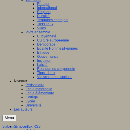
Europe
International
Régions
Ruralité
Territoires et projets
Tiers lieux
Villes
Vivre ensemble
Citoyenneté
Culture européenne
Démocratie
Egalité Hommes/Femmes
Ethique
Gouvernance
Inclusion
Laïcité
Ressources citoyenneté
Tiers - lieux
Vie scolaire et sociale
Niveaux
Périscolaire
Ecole maternelle
Ecole élémentaire
Collège
Lycée
Université
Les auteurs
Menu
S'abonner à ce flux RSS
S'informer