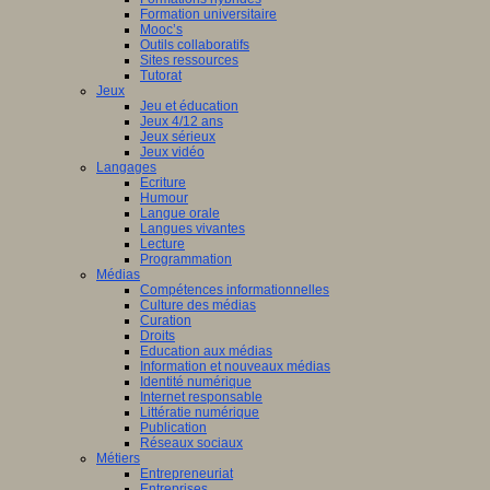
Formation universitaire
Mooc’s
Outils collaboratifs
Sites ressources
Tutorat
Jeux
Jeu et éducation
Jeux 4/12 ans
Jeux sérieux
Jeux vidéo
Langages
Ecriture
Humour
Langue orale
Langues vivantes
Lecture
Programmation
Médias
Compétences informationnelles
Culture des médias
Curation
Droits
Education aux médias
Information et nouveaux médias
Identité numérique
Internet responsable
Littératie numérique
Publication
Réseaux sociaux
Métiers
Entrepreneuriat
Entreprises