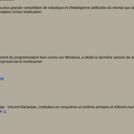
 plus grande compétition de robotique et d'Intelligence artificielle du monde qui 
ation et leur implication.
ement de programmation bien connu sur Windows, a dédié la dernière version de son log
roposant de le rembourser.
ue
e : Vincent Backeljau, instituteur en cinquième et sixième primaire et référent numé
le
ici
.