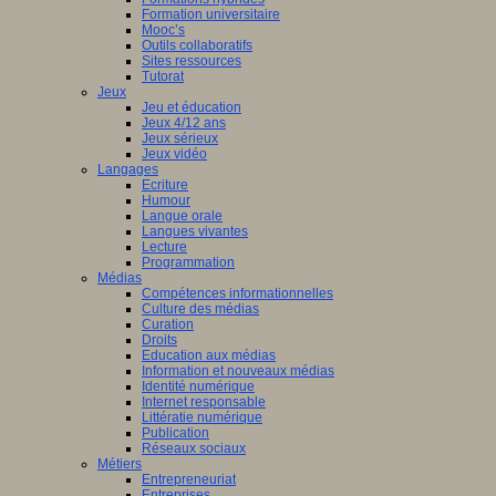
Formation universitaire
Mooc’s
Outils collaboratifs
Sites ressources
Tutorat
Jeux
Jeu et éducation
Jeux 4/12 ans
Jeux sérieux
Jeux vidéo
Langages
Ecriture
Humour
Langue orale
Langues vivantes
Lecture
Programmation
Médias
Compétences informationnelles
Culture des médias
Curation
Droits
Education aux médias
Information et nouveaux médias
Identité numérique
Internet responsable
Littératie numérique
Publication
Réseaux sociaux
Métiers
Entrepreneuriat
Entreprises