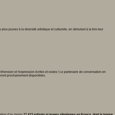
s jeunes à la diversité artistique et culturelle, en stimulant à la fois leur
ension et l'expression écrites et orales ! Le partenaire de conversation en
seront prochainement disponibles.
uation d’au moins
77 433 enfants et jeunes allophones en France, dont la langue