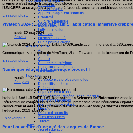
Apprendre et enseigner
première n'est pas le français.
Ces élèves, qui devraient jouir du droit fondame
Apprendre
l’UNICEF France appelle à une mise à l’agenda urgente et ambitieuse de ce do
Apprentissages
Apprentissages collaboratifs
En savoir plus...
Créativité
Culture numérique
Vivatech 2024 : Découvrez TalkIt, l'application immersive d'appr
Evaluations
Individualisation
jeudi, 02 mai 2024
Initiatives
Brèves
Interdisciplinarité
Outils pour la classe
Arts et Culture
Art
Communiqué : A l’occasion de VivaTech, VisionFlow annonce
le
lancement de l'a
Cinéma
Culture
En savoir plus...
Culture et numérique
Dispositifs de médiation
Numérique éducatif et numérique productif
Littérature
Formation
vendredi, 05 avril 2024
Compétences professionnelles
Analyses
Dispositifs de formation
E- formation
Enjeux et évolutions
Enseignement supérieur et numérique
Isabelle LAVAIL-RAVETLLAT, Doctorante en Sciences de l’Information et de 
Formations hybrides
Référentiel de compétences des métiers du professorat et de l’éducation enjoint t
Formation universitaire
ressources et des usages numériques, en particulier pour permettre l’individ
Mooc’s
l’éducation, 2013, point 9).
Outils collaboratifs
Sites ressources
En savoir plus...
Tutorat
Jeux
Pour l’ouverture d’une cité des langues de France
Jeu et éducation