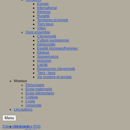
Europe
International
Régions
Ruralité
Territoires et projets
Tiers lieux
Villes
Vivre ensemble
Citoyenneté
Culture européenne
Démocratie
Egalité Hommes/Femmes
Ethique
Gouvernance
Inclusion
Laïcité
Ressources citoyenneté
Tiers - lieux
Vie scolaire et sociale
Niveaux
Périscolaire
Ecole maternelle
Ecole élémentaire
Collège
Lycée
Université
Les auteurs
Menu
S'abonner à ce flux RSS
S'informer