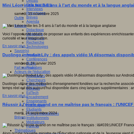
Débats
Faits marquants
Mini Léon initie les 3-6 ans à l’art du monde et à la langue angla
Interviews
Reportages
samedi, 15 novembre 2025
Brèves
Outils
Agenda
Innover
Didactique
Dispositifs
Voici l’opportunité idéale de proposer aux enfants des expériences enrichissantes a
Pédagogie
curiosité et leur imagination.
Recherche
En savoir plus...
Technologies
Savoir(s)
Duolingo introduit Lily : des appels vidéo IA désormais disponi
Analyses
Conférences
Outils
vendredi, 24 janvier 2025
Pratiques
Fait marquant
Acteurs de l'éducation
Animateurs
Chercheurs
Duolingo utilise des méthodes d'enseignement fondées sur la recherche associées
Collectivités
temps réel est dès aujourd'hui disponible dans cinq langues supplémentaires : ang
Editeurs
EdTech
En savoir plus...
Encadrement
Enseignants
Réussir à l’école quand on ne maîtrise pas le français : l'UNICE
Entreprises
Etudiants
mardi, 24 septembre 2024
Filières industrielles
Brèves
Institutionnels
Médiateurs
Parents
Thématiques
Alors qu'une nouvelle ministre de l'Éducation nationale et de la Jeunesse vient d