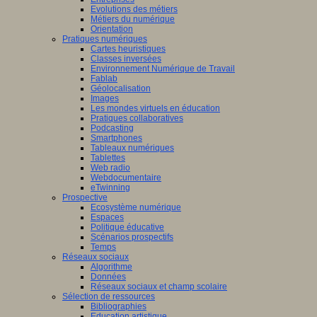
Evolutions des métiers
Métiers du numérique
Orientation
Pratiques numériques
Cartes heuristiques
Classes inversées
Environnement Numérique de Travail
Fablab
Géolocalisation
Images
Les mondes virtuels en éducation
Pratiques collaboratives
Podcasting
Smartphones
Tableaux numériques
Tablettes
Web radio
Webdocumentaire
eTwinning
Prospective
Ecosystème numérique
Espaces
Politique éducative
Scénarios prospectifs
Temps
Réseaux sociaux
Algorithme
Données
Réseaux sociaux et champ scolaire
Sélection de ressources
Bibliographies
Education artistique