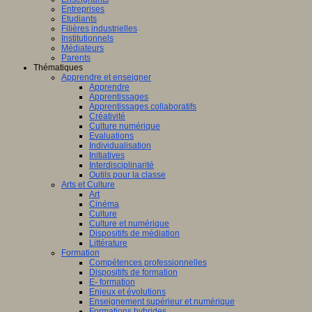
Entreprises
Etudiants
Filières industrielles
Institutionnels
Médiateurs
Parents
Thématiques
Apprendre et enseigner
Apprendre
Apprentissages
Apprentissages collaboratifs
Créativité
Culture numérique
Evaluations
Individualisation
Initiatives
Interdisciplinarité
Outils pour la classe
Arts et Culture
Art
Cinéma
Culture
Culture et numérique
Dispositifs de médiation
Littérature
Formation
Compétences professionnelles
Dispositifs de formation
E- formation
Enjeux et évolutions
Enseignement supérieur et numérique
Formations hybrides