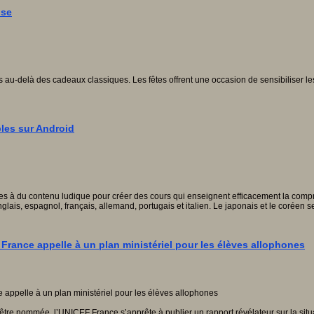
ise
u-delà des cadeaux classiques. Les fêtes offrent une occasion de sensibiliser les plu
bles sur Android
 à du contenu ludique pour créer des cours qui enseignent efficacement la compréh
lais, espagnol, français, allemand, portugais et italien. Le japonais et le coréen 
F France appelle à un plan ministériel pour les élèves allophones
’être nommée, l’UNICEF France s’apprête à publier un rapport révélateur sur la sit