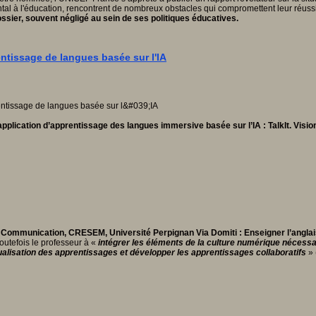
ntal à l'éducation, rencontrent de nombreux obstacles qui compromettent leur réussi
ssier, souvent négligé au sein de ses politiques éducatives.
entissage de langues basée sur l'IA
pplication d’apprentissage des langues immersive basée sur l’IA : TalkIt.
Visio
la Communication, CRESEM, Université Perpignan Via Domiti
: Enseigner l’anglai
outefois le professeur à «
i
ntégrer les éléments de la culture numérique nécessaire
ualisation des apprentissages et développer les apprentissages collaboratifs
»