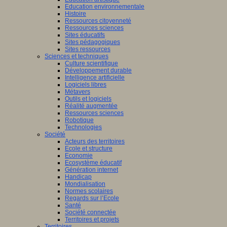
Education environnementale
Histoire
Ressources citoyenneté
Ressources sciences
Sites éducatifs
Sites pédagogiques
Sites ressources
Sciences et techniques
Culture scientifique
Développement durable
Intelligence artificielle
Logiciels libres
Métavers
Outils et logiciels
Réalité augmentée
Ressources sciences
Robotique
Technologies
Société
Acteurs des territoires
Ecole et structure
Economie
Ecosystème éducatif
Génération internet
Handicap
Mondialisation
Normes scolaires
Regards sur l’Ecole
Santé
Société connectée
Territoires et projets
Territoires