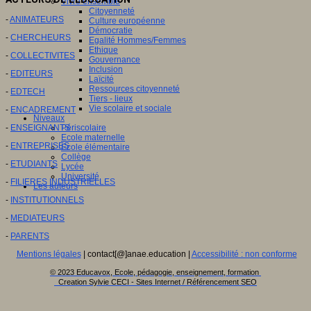
Vivre ensemble
Citoyenneté
-
ANIMATEURS
Culture européenne
Démocratie
-
CHERCHEURS
Egalité Hommes/Femmes
Ethique
-
COLLECTIVITES
Gouvernance
Inclusion
-
EDITEURS
Laïcité
Ressources citoyenneté
-
EDTECH
Tiers - lieux
Vie scolaire et sociale
-
ENCADREMENT
Niveaux
-
ENSEIGNANTS
Périscolaire
Ecole maternelle
-
ENTREPRISES
Ecole élémentaire
Collège
-
ETUDIANTS
Lycée
Université
-
FILIERES INDUSTRIELLES
Les auteurs
-
INSTITUTIONNELS
-
MEDIATEURS
-
PARENTS
Mentions légales
| contact[@]anae.education |
Accessibilité : non conforme
© 2023 Educavox, Ecole, pédagogie, enseignement, formation
Creation Sylvie CECI - Sites Internet / Référencement SEO