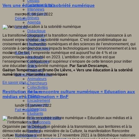
Débats
Faits marquants
Vers une éducation à la sobriété numérique
Interviews
Reportages
mercredi, 08 juin 2022
Brèves
Débats
Agenda
Innover
Didactique
Dispositifs
La transition écologique et la transition numérique ont donné naissance à un
Pédagogie
nouvel enjeu sociétal : la sobriété numérique. C’est une problématique au
Recherche
croisement des humanités numériques et des sciences de l’environnement, qui
Technologies
consiste à comprendre nos impacts technologiques sur l’environnement et à les
Savoir(s)
modérer. De fait, l’empreinte numérique est aujourd’hui de 4 % et ce
Analyses
pourcentage aura doublé en 2023. L’ambition de cet article est que
Conférences
l’enseignement obligatoire et supérieur s’empare de cette tension pour initier
Outils
une éducation à la sobriété numérique.
Par Sarah Descamps,
Pratiques
Gaëtan Temperman et Bruno De Lièvre, « Vers une éducation à la sobriété
Acteurs de l'éducation
numérique »,
Humanités numériques
Animateurs
En savoir plus...
Chercheurs
Collectivités
Restitution de la rencontre culture numérique « Education aux
Editeurs
EdTech
médias et à l’information » BnF
Encadrement
Enseignants
lundi, 03 janvier 2022
Entreprises
Fait marquant
Etudiants
Filières industrielles
Institutionnels
Médiateurs
Organisée par la Délégation générale à la transmission, aux territoires et à la
Parents
démocratie culturelle du ministère de la Culture, la manifestation Rencontre
Thématiques
culture numérique s’est tenue le 17 novembre 2021 à la Bibliothèque nationale