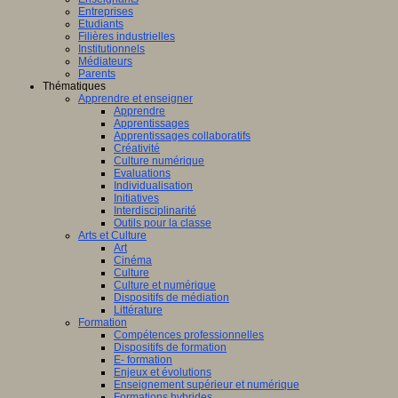
Entreprises
Etudiants
Filières industrielles
Institutionnels
Médiateurs
Parents
Thématiques
Apprendre et enseigner
Apprendre
Apprentissages
Apprentissages collaboratifs
Créativité
Culture numérique
Evaluations
Individualisation
Initiatives
Interdisciplinarité
Outils pour la classe
Arts et Culture
Art
Cinéma
Culture
Culture et numérique
Dispositifs de médiation
Littérature
Formation
Compétences professionnelles
Dispositifs de formation
E- formation
Enjeux et évolutions
Enseignement supérieur et numérique
Formations hybrides