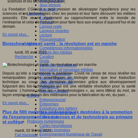
Jeux 4/12 ans
Jeux sérieux
Jeux vidéo
La Fondation CGénial a pour mission de développer l'appétence pour les
Langages
sciences et les technologies chez les jeunes et leur faire découvrir les métiers
Ecriture
associés. Elle œuvre également au rapprochement entre le monde de
Humour
l’entreprise et celui de l’éducation pour faire face aux enjeux d’aujourd’hui et de
Langue orale
demain.
Langues vivantes
En savoir plus...
Lecture
Programmation
Biotechnologies et santé : la révolution est en marche
Médias
Compétences informationnelles
Culture des médias
lundi, 05 avril 2021
Curation
Recherche
Droits
Education aux médias
Information et nouveaux médias
Depuis qu’elle a commencé la pandémie Covid ne cesse de nous révéler les
Identité numérique
remarquables progrès scientifiques en biologie ainsi que leur traduction
Internet responsable
technique au cours des dernières décennies grâce aux développement
Littératie numérique
fulgurant des bio-technologies qui est une véritable révolution pour la santé
Publication
humaine. L’homme utilise les « biotechnologies », au sens littéral du mot, de
Réseaux sociaux
façon empirique depuis des millénaires pour la fabrication du vin, du pain…
Métiers
Entrepreneuriat
En savoir plus...
Entreprises
Evolutions des métiers
Plus de 500 mallettes pédagogiques destinées à la promotion
Métiers du numérique
de l'enseignement des sciences et de technologie au primaire
Orientation
Pratiques numériques
et collège
Cartes heuristiques
Classes inversées
mardi, 02 février 2021
Environnement Numérique de Travail
Fait marquant