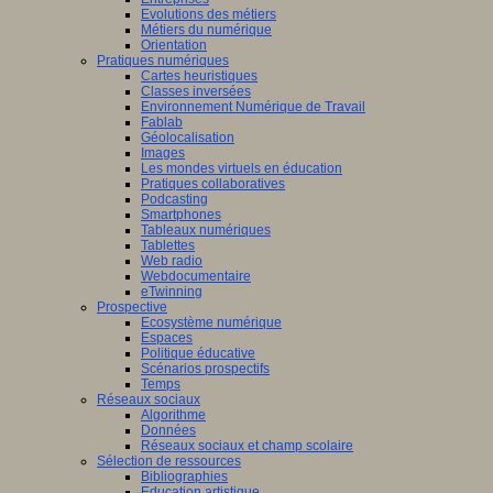
Evolutions des métiers
Métiers du numérique
Orientation
Pratiques numériques
Cartes heuristiques
Classes inversées
Environnement Numérique de Travail
Fablab
Géolocalisation
Images
Les mondes virtuels en éducation
Pratiques collaboratives
Podcasting
Smartphones
Tableaux numériques
Tablettes
Web radio
Webdocumentaire
eTwinning
Prospective
Ecosystème numérique
Espaces
Politique éducative
Scénarios prospectifs
Temps
Réseaux sociaux
Algorithme
Données
Réseaux sociaux et champ scolaire
Sélection de ressources
Bibliographies
Education artistique