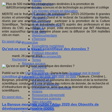
Fablab
Géolocalisation
Images
Les mondes virtuels en éducation
MERITE est le fruit de 5 années de collaboration (2015-2020)entre 8 grandes
Pratiques collaboratives
écoles et universités* du grand Ouest et le rectorat de l'académie de Nantes,
Podcasting
réunis par une ambition commune : participer à la promotion de la Culture
Smartphones
Scientifique, Technique et Industrielle (CSTI) auprès des professeurs et des
Tableaux numériques
élèves du CM1 au collège. Le projet, initié etcoordonné par IMT Atlantique,
Tablettes
entre aujourd'hui dans sa dernière phase avec la diffusion de 504 mallettes
Web radio
clés en main.
Webdocumentaire
eTwinning
En savoir plus...
Prospective
Ecosystème numérique
Qu’est-ce que le travail scientifique des données ?
Espaces
Politique éducative
mardi, 26 janvier 2021
Scénarios prospectifs
Recherche
Temps
Réseaux sociaux
Algorithme
Données
Publié sur le site
Ouvrir la Science
: Dans le livre
Qu’est-ce que le travail
Réseaux sociaux et champ scolaire
scientifique des données ? Big data, little data, no data
, l’auteure, Christine L.
Sélection de ressources
Borgman, présente tout d’abord un panorama des données et de la recherche
Bibliographies
scientifique, conduisant à une analyse des notions de donnée, de recherche et
Education artistique
d’infrastructure de la connaissance, ainsi que de la diversité des pratiques
Education environnementale
scientifiques.
Histoire
Ressources citoyenneté
En savoir plus...
Ressources sciences
Sites éducatifs
La Banque mondiale publie l’Atlas 2020 des Objectifs de
Sites pédagogiques
développement durable (ODD)
Sites ressources