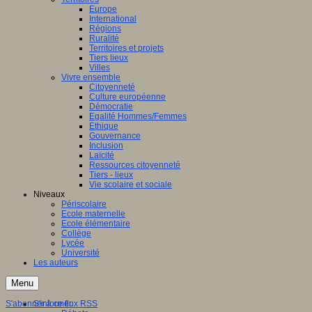
Europe
International
Régions
Ruralité
Territoires et projets
Tiers lieux
Villes
Vivre ensemble
Citoyenneté
Culture européenne
Démocratie
Egalité Hommes/Femmes
Ethique
Gouvernance
Inclusion
Laïcité
Ressources citoyenneté
Tiers - lieux
Vie scolaire et sociale
Niveaux
Périscolaire
Ecole maternelle
Ecole élémentaire
Collège
Lycée
Université
Les auteurs
Menu
S'abonner à ce flux RSS
S'informer