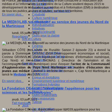
Apprendre et enseigner
de France, partenaire de l’événement, et était consacrée à l’éducation aux
Apprendre
médias et à l’information. Le ministère de la Culture soutient depuis 2015 le
Apprentissages
développement de l'éducation aux médias et à l'information (EMI) à destination
Apprentissages collaboratifs
de tous les publics, jeunes et adultes, sur tous les territoires.
Créativité
En savoir plus...
Culture numérique
Evaluations
Le MEDI@LAB, un dispositif au service des jeunes du Nord de
Individualisation
la Martinique
Initiatives
Interdisciplinarité
lundi, 05 juillet 2021
Outils pour la classe
Reportages
Arts et Culture
Art
Cinéma
Culture
Sébastien CÔTE (Les lundis de Ruralitic Saison 2 épisode 23) a donné la
Culture et numérique
parole à Dominique DESTIN, (DGA Développement économique et social),
Dispositifs de médiation
Corinne GRANVILLE (DGA logistique et systèmes d'information numérique,
Littérature
Cap Nord) et Anne-Lise THOMAS ( Directrice de l'animation et de
Formation
l'accompagnement du numérique) pour évoquer
l’action de la
Communauté
Compétences professionnelles
d’Agglomération du Pays Nord Martinique
en matière d’éducation des
Dispositifs de formation
jeunes aux médias
. Labelisé « territoire de demain », Cap Nord Martinique a
E- formation
lancé le
Medialab
dès 2015.
Enjeux et évolutions
Enseignement supérieur et numérique
En savoir plus...
Formations hybrides
Formation universitaire
La Fondation CGénial : "développer l'appétence pour les
Mooc’s
sciences et les technologies"
Outils collaboratifs
Sites ressources
jeudi, 03 juin 2021
Tutorat
Fait marquant
Jeux
Jeu et éducation