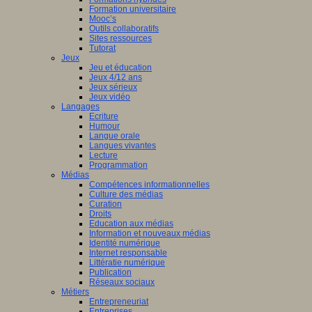
Formation universitaire
Mooc’s
Outils collaboratifs
Sites ressources
Tutorat
Jeux
Jeu et éducation
Jeux 4/12 ans
Jeux sérieux
Jeux vidéo
Langages
Ecriture
Humour
Langue orale
Langues vivantes
Lecture
Programmation
Médias
Compétences informationnelles
Culture des médias
Curation
Droits
Education aux médias
Information et nouveaux médias
Identité numérique
Internet responsable
Littératie numérique
Publication
Réseaux sociaux
Métiers
Entrepreneuriat
Entreprises