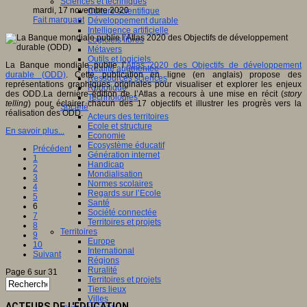
Sciences et techniques
mardi, 17 novembre 2020
Culture scientifique
Fait marquant
Développement durable
Intelligence artificielle
Logiciels libres
Métavers
Outils et logiciels
La Banque mondiale publie l’
Atlas 2020 des Objectifs de développement
Réalité augmentée
durable (ODD)
. Cette publication en ligne (en anglais) propose des
Ressources sciences
représentations graphiques originales pour visualiser et explorer les enjeux
Robotique
des ODD.La dernière édition de l’Atlas a recours à une mise en récit (
story
Technologies
telling
) pour éclairer chacun des 17 objectifs et illustrer les progrès vers la
Société
réalisation des ODD.
Acteurs des territoires
Ecole et structure
En savoir plus...
Economie
Ecosystème éducatif
Précédent
Génération internet
1
Handicap
2
Mondialisation
3
Normes scolaires
4
Regards sur l’Ecole
5
Santé
6
Société connectée
7
Territoires et projets
8
Territoires
9
Europe
10
International
Suivant
Régions
Ruralité
Page 6 sur 31
Territoires et projets
Tiers lieux
Villes
ACTEURS DE L'EDUCATION