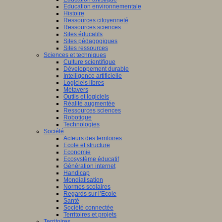
Education environnementale
Histoire
Ressources citoyenneté
Ressources sciences
Sites éducatifs
Sites pédagogiques
Sites ressources
Sciences et techniques
Culture scientifique
Développement durable
Intelligence artificielle
Logiciels libres
Métavers
Outils et logiciels
Réalité augmentée
Ressources sciences
Robotique
Technologies
Société
Acteurs des territoires
Ecole et structure
Economie
Ecosystème éducatif
Génération internet
Handicap
Mondialisation
Normes scolaires
Regards sur l’Ecole
Santé
Société connectée
Territoires et projets
Territoires