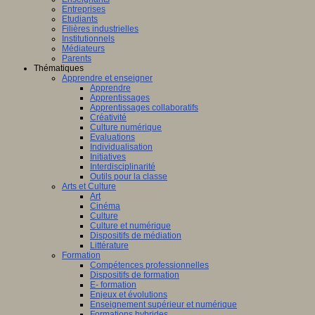
Entreprises
Etudiants
Filières industrielles
Institutionnels
Médiateurs
Parents
Thématiques
Apprendre et enseigner
Apprendre
Apprentissages
Apprentissages collaboratifs
Créativité
Culture numérique
Evaluations
Individualisation
Initiatives
Interdisciplinarité
Outils pour la classe
Arts et Culture
Art
Cinéma
Culture
Culture et numérique
Dispositifs de médiation
Littérature
Formation
Compétences professionnelles
Dispositifs de formation
E- formation
Enjeux et évolutions
Enseignement supérieur et numérique
Formations hybrides