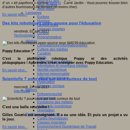
Jeux 4/12 ans
d' un «
kit papillons
» comme
celui-ci
: Carré Jardin - Vous pourrez trouver bien
Jeux sérieux
d’autres fournisseurs facilement (et moins cher).
Jeux vidéo
Langages
En savoir plus...
Ecriture
Humour
Des kits robotiques open-source pour l'éducation
Langue orale
Langues vivantes
vendredi, 02 juin 2017
Lecture
Technologies
Programmation
Médias
Compétences informationnelles
Culture des médias
Poppy Education ?
Curation
Droits
C’est la plateforme robotique Poppy et des activités
Education aux médias
pédagogiques ! Apprendre, créer, enseigner avec Poppy Education.
Information et nouveaux médias
Identité numérique
En savoir plus...
Internet responsable
Littératie numérique
Scienticfiz ? pour ceux qui sont curieux de tout
Publication
Réseaux sociaux
mercredi, 24 mai 2017
Métiers
Interviews
Entrepreneuriat
Entreprises
Evolutions des métiers
Métiers du numérique
C'est une belle rencontre !
Orientation
Pratiques numériques
Gilles Gourio est enseignant. Il a eu une idée. Et puis un projet a vu
Cartes heuristiques
le jour.
Classes inversées
Environnement Numérique de Travail
En savoir plus...