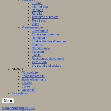
Europe
International
Régions
Ruralité
Territoires et projets
Tiers lieux
Villes
Vivre ensemble
Citoyenneté
Culture européenne
Démocratie
Egalité Hommes/Femmes
Ethique
Gouvernance
Inclusion
Laïcité
Ressources citoyenneté
Tiers - lieux
Vie scolaire et sociale
Niveaux
Périscolaire
Ecole maternelle
Ecole élémentaire
Collège
Lycée
Université
Les auteurs
Menu
S'abonner à ce flux RSS
S'informer