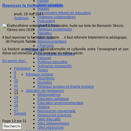
Fablab
Géolocalisation
Repenser la formation scolaire
Images
Les mondes virtuels en éducation
jeudi, 18 mai 2017
Pratiques collaboratives
Analyses
Podcasting
Smartphones
Tableaux numériques
Tablettes
Il faut repenser la formation scolaire . . .il faut refondre totalement la pédagogie,
Web radio
. . dit François Taddéi.
Webdocumentaire
eTwinning
La fracture numérique générationnelle et culturelle entre l’enseignant et son
Prospective
élève est immense. Ils ne sont pas du même siècle.
Ecosystème numérique
Espaces
En savoir plus...
Politique éducative
Scénarios prospectifs
Précédent
Temps
8
Réseaux sociaux
9
Algorithme
10
Données
11
Réseaux sociaux et champ scolaire
12
Sélection de ressources
13
Bibliographies
14
Education artistique
15
Education environnementale
16
Histoire
17
Ressources citoyenneté
Suivant
Ressources sciences
Sites éducatifs
Page 13 sur 31
Sites pédagogiques
Sites ressources