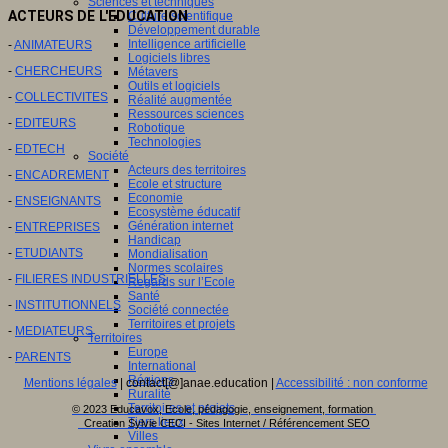
Sciences et techniques
ACTEURS DE L'EDUCATION
Culture scientifique
Développement durable
Intelligence artificielle
-
ANIMATEURS
Logiciels libres
-
CHERCHEURS
Métavers
Outils et logiciels
-
COLLECTIVITES
Réalité augmentée
Ressources sciences
-
EDITEURS
Robotique
Technologies
-
EDTECH
Société
Acteurs des territoires
-
ENCADREMENT
Ecole et structure
Economie
-
ENSEIGNANTS
Ecosystème éducatif
Génération internet
-
ENTREPRISES
Handicap
-
ETUDIANTS
Mondialisation
Normes scolaires
-
FILIERES INDUSTRIELLES
Regards sur l’Ecole
Santé
-
INSTITUTIONNELS
Société connectée
Territoires et projets
-
MEDIATEURS
Territoires
Europe
-
PARENTS
International
Régions
Mentions légales
| contact[@]anae.education |
Accessibilité : non conforme
Ruralité
Territoires et projets
© 2023 Educavox, Ecole, pédagogie, enseignement, formation
Tiers lieux
Creation Sylvie CECI - Sites Internet / Référencement SEO
Villes