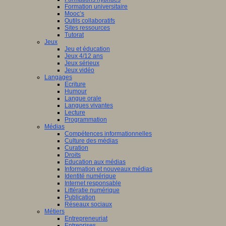
Formation universitaire
Mooc’s
Outils collaboratifs
Sites ressources
Tutorat
Jeux
Jeu et éducation
Jeux 4/12 ans
Jeux sérieux
Jeux vidéo
Langages
Ecriture
Humour
Langue orale
Langues vivantes
Lecture
Programmation
Médias
Compétences informationnelles
Culture des médias
Curation
Droits
Education aux médias
Information et nouveaux médias
Identité numérique
Internet responsable
Littératie numérique
Publication
Réseaux sociaux
Métiers
Entrepreneuriat
Entreprises