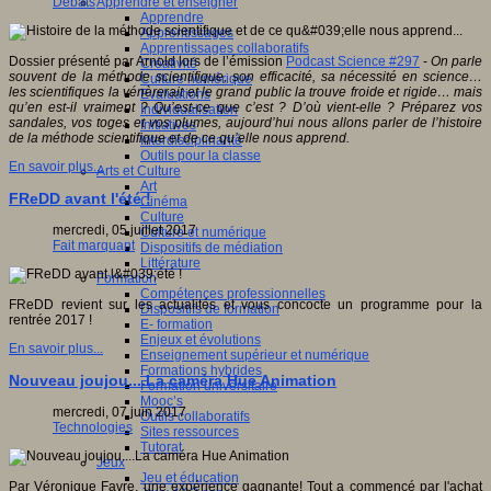
Apprendre et enseigner
Débats
Apprendre
Apprentissages
Apprentissages collaboratifs
Dossier présenté par Arnold lors de l’émission
Podcast Science #297
-
On parle
Créativité
souvent de la méthode scientifique, son efficacité, sa nécessité en science…
Culture numérique
les scientifiques la vénèrerait et le grand public la trouve froide et rigide… mais
Evaluations
qu’en est-il vraiment ? Qu’est-ce que c’est ? D’où vient-elle ? Préparez vos
Individualisation
sandales, vos toges et vos plumes, aujourd’hui nous allons parler de l’histoire
Initiatives
de la méthode scientifique et de ce qu’elle nous apprend.
Interdisciplinarité
Outils pour la classe
En savoir plus...
Arts et Culture
Art
FReDD avant l'été !
Cinéma
Culture
mercredi, 05 juillet 2017
Culture et numérique
Fait marquant
Dispositifs de médiation
Littérature
Formation
Compétences professionnelles
FReDD revient sur les actualités et vous concocte un programme pour la
Dispositifs de formation
rentrée 2017 !
E- formation
Enjeux et évolutions
En savoir plus...
Enseignement supérieur et numérique
Formations hybrides
Nouveau joujou....La caméra Hue Animation
Formation universitaire
Mooc’s
mercredi, 07 juin 2017
Outils collaboratifs
Technologies
Sites ressources
Tutorat
Jeux
Jeu et éducation
Par Véronique Favre, une expérience gagnante! Tout a commencé par l'achat