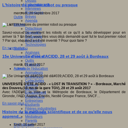
Débats
Faits marquants
L'histoire du premier robot ou presque
Interviews
Reportages
mercredi, 20 septembre 2017
Brèves
Outils
Agenda
Innover
Didactique
Dispositifs
Savez-vous d’où viennent les robots et ce qu’il a fallu développer pour en
Pédagogie
arriver là ? En bref, vous êtes vous déjà demandé quel fut le tout premier robot
Recherche
? Par qui, et quand a-t-il été inventé ? Pour quoi faire ?
Technologies
En savoir plus...
Savoir(s)
Analyses
15e Université d'été d'ACIDD, 28 et 29 août à Bordeaux
Conférences
Outils
Pratiques
mardi, 01 août 2017
Acteurs de l'éducation
Agenda
Animateurs
Chercheurs
Collectivités
UNIVERSITÉ D’ÉTÉ ACIDD -
« LOST IN TRANSITION ? » -
Bordeaux, Marché
Editeurs
des Douves (10 mn de la gare TGV),
28 et 29 août 2017
EdTech
Avec l'ADEME, la Ville et la Métropole de Bordeaux, le Département de
Encadrement
Gironde, l'AFD, Aaqius, Enedis, Nestlé Groupe France, SNCF…
Enseignants
Entreprises
En savoir plus...
Etudiants
Filières industrielles
Histoire de la méthode scientifique et de ce qu'elle nous
Institutionnels
apprend...
Médiateurs
Parents
Thématiques
lundi, 10 juillet 2017