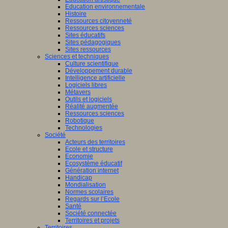
Education environnementale
Histoire
Ressources citoyenneté
Ressources sciences
Sites éducatifs
Sites pédagogiques
Sites ressources
Sciences et techniques
Culture scientifique
Développement durable
Intelligence artificielle
Logiciels libres
Métavers
Outils et logiciels
Réalité augmentée
Ressources sciences
Robotique
Technologies
Société
Acteurs des territoires
Ecole et structure
Economie
Ecosystème éducatif
Génération internet
Handicap
Mondialisation
Normes scolaires
Regards sur l’Ecole
Santé
Société connectée
Territoires et projets
Territoires