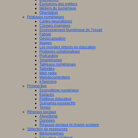
Evolutions des métiers
Métiers du numérique
Orientation
Pratiques numériques
Cartes heuristiques
Classes inversées
Environnement Numérique de Travail
Fablab
Géolocalisation
Images
Les mondes virtuels en éducation
Pratiques collaboratives
Podcasting
Smartphones
Tableaux numériques
Tablettes
Web radio
Webdocumentaire
eTwinning
Prospective
Ecosystème numérique
Espaces
Politique éducative
Scénarios prospectifs
Temps
Réseaux sociaux
Algorithme
Données
Réseaux sociaux et champ scolaire
Sélection de ressources
Bibliographies
Education artistique