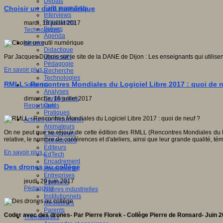
Débats
Faits marquants
Choisir un outil numérique
Interviews
Reportages
mardi, 18 juillet 2017
Brèves
Technologies
Agenda
Innover
Didactique
Dispositifs
Par Jacques Dubois sur le site de la DANE de Dijon : Les enseignants qui utilisent
Pédagogie
En savoir plus...
Recherche
Technologies
RMLL - Rencontres Mondiales du Logiciel Libre 2017 : quoi de 
Savoir(s)
Analyses
Conférences
dimanche, 16 juillet 2017
Outils
Reportages
Pratiques
Acteurs de l'éducation
Animateurs
On ne peut que se réjouir de cette édition des RMLL (Rencontres Mondiales du Logic
Chercheurs
relative, le nombre de conférences et d'ateliers, ainsi que leur grande qualité, t
Collectivités
Editeurs
En savoir plus...
EdTech
Encadrement
Des drones au collège
Enseignants
Entreprises
jeudi, 29 juin 2017
Etudiants
Pédagogie
Filières industrielles
Institutionnels
Médiateurs
Parents
Coder avec des drones- Par Pierre Florek - Collège Pierre de Ronsard- Juin 
Thématiques