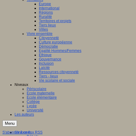
Europe
International
Régions
Ruralité
Territoires et projets
Tiers lieux
Villes
Vivre ensemble
Citoyenneté
Culture européenne
Démocratie
Egalité Hommes/Femmes
Ethique
Gouvernance
Inclusion
Laïcité
Ressources citoyenneté
Tiers - lieux
Vie scolaire et sociale
Niveaux
Périscolaire
Ecole maternelle
Ecole élémentaire
Collège
Lycée
Université
Les auteurs
Menu
S'abonner à ce flux RSS
S'informer