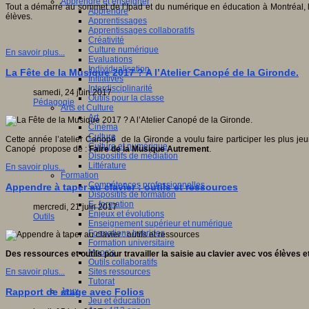
Apprendre et enseigner
Tout a démarré au sommet de l’Ipad et du numérique en éducation à Montréal, le 
Apprendre
élèves.
Apprentissages
Apprentissages collaboratifs
Créativité
Culture numérique
En savoir plus...
Evaluations
Individualisation
La Fête de la Musique 2017 ? A l’Atelier Canopé de la Gironde.
Initiatives
Interdisciplinarité
samedi, 24 juin 2017
Outils pour la classe
Pédagogie
Arts et Culture
Art
Cinéma
Culture
Cette année l’atelier Canopé de la Gironde a voulu faire participer les plus je
Culture et numérique
Canopé propose de :
Faire de la Musique Autrement
.
Dispositifs de médiation
Littérature
En savoir plus...
Formation
Compétences professionnelles
Appendre à taper au clavier : outils et ressources
Dispositifs de formation
E- formation
mercredi, 21 juin 2017
Enjeux et évolutions
Outils
Enseignement supérieur et numérique
Formations hybrides
Formation universitaire
Mooc’s
Des ressources et outils pour travailler la saisie au clavier avec vos élèves 
Outils collaboratifs
Sites ressources
En savoir plus...
Tutorat
Jeux
Rapport de stage avec Folios
Jeu et éducation