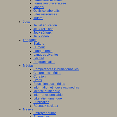
Formation universitaire
Mooc’s
Outils collaboratifs
Sites ressources
Tutorat
Jeux
Jeu et éducation
Jeux 4/12 ans
Jeux sérieux
Jeux vidéo
Langages
Ecriture
Humour
Langue orale
Langues vivantes
Lecture
Programmation
Médias
Compétences informationnelles
Culture des médias
Curation
Droits
Education aux médias
Information et nouveaux médias
Identité numérique
Internet responsable
Littératie numérique
Publication
Réseaux sociaux
Métiers
Entrepreneuriat
Entreprises