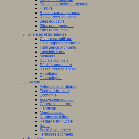
Education environnementale
Histoire
Ressources citoyenneté
Ressources sciences
Sites éducatifs
Sites pédagogiques
Sites ressources
Sciences et techniques
Culture scientifique
Développement durable
Intelligence artificielle
Logiciels libres
Métavers
Outils et logiciels
Réalité augmentée
Ressources sciences
Robotique
Technologies
Société
Acteurs des territoires
Ecole et structure
Economie
Ecosystème éducatif
Génération internet
Handicap
Mondialisation
Normes scolaires
Regards sur l’Ecole
Santé
Société connectée
Territoires et projets
Territoires