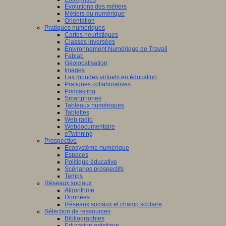
Evolutions des métiers
Métiers du numérique
Orientation
Pratiques numériques
Cartes heuristiques
Classes inversées
Environnement Numérique de Travail
Fablab
Géolocalisation
Images
Les mondes virtuels en éducation
Pratiques collaboratives
Podcasting
Smartphones
Tableaux numériques
Tablettes
Web radio
Webdocumentaire
eTwinning
Prospective
Ecosystème numérique
Espaces
Politique éducative
Scénarios prospectifs
Temps
Réseaux sociaux
Algorithme
Données
Réseaux sociaux et champ scolaire
Sélection de ressources
Bibliographies
Education artistique