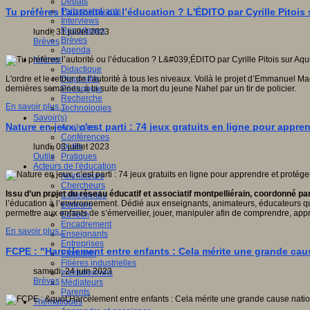
Débats
Faits marquants
Tu préfères l’autorité ou l’éducation ? L'ÉDITO par Cyrille Pitois 
Interviews
Reportages
lundi, 31 juillet 2023
Brèves
Brèves
Agenda
Innover
Didactique
Dispositifs
L'ordre et le retour de l’autorité à tous les niveaux. Voilà le projet d’Emmanuel
Pédagogie
dernières semaines, à la suite de la mort du jeune Nahel par un tir de policier.
Recherche
En savoir plus...
Technologies
Savoir(s)
Nature en jeux, c’est parti : 74 jeux gratuits en ligne pour appre
Analyses
Conférences
Outils
lundi, 03 juillet 2023
Pratiques
Outils
Acteurs de l'éducation
Animateurs
Chercheurs
Issu d’un projet du réseau éducatif et associatif montpelliérain, coordonné pa
Collectivités
l’éducation à l’environnement. Dédié aux enseignants, animateurs, éducateurs qui 
Editeurs
permettre aux enfants de s’émerveiller, jouer, manipuler afin de comprendre, app
EdTech
Encadrement
En savoir plus...
Enseignants
Entreprises
FCPE : "Harcèlement entre enfants : Cela mérite une grande ca
Etudiants
Filières industrielles
samedi, 24 juin 2023
Institutionnels
Brèves
Médiateurs
Parents
Thématiques