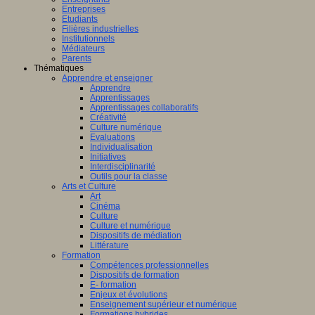
Entreprises
Etudiants
Filières industrielles
Institutionnels
Médiateurs
Parents
Thématiques
Apprendre et enseigner
Apprendre
Apprentissages
Apprentissages collaboratifs
Créativité
Culture numérique
Evaluations
Individualisation
Initiatives
Interdisciplinarité
Outils pour la classe
Arts et Culture
Art
Cinéma
Culture
Culture et numérique
Dispositifs de médiation
Littérature
Formation
Compétences professionnelles
Dispositifs de formation
E- formation
Enjeux et évolutions
Enseignement supérieur et numérique
Formations hybrides