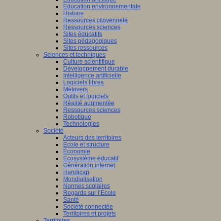
Education environnementale
Histoire
Ressources citoyenneté
Ressources sciences
Sites éducatifs
Sites pédagogiques
Sites ressources
Sciences et techniques
Culture scientifique
Développement durable
Intelligence artificielle
Logiciels libres
Métavers
Outils et logiciels
Réalité augmentée
Ressources sciences
Robotique
Technologies
Société
Acteurs des territoires
Ecole et structure
Economie
Ecosystème éducatif
Génération internet
Handicap
Mondialisation
Normes scolaires
Regards sur l’Ecole
Santé
Société connectée
Territoires et projets
Territoires