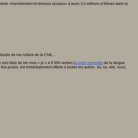
 thème «Harcèlement et réseaux sociaux» à leurs 3,4 millions d’élèves dans la
tissée de ma culture de la CNIL...
uis libre de lier mon « je » à 9 000 verbes (
à priori recensés
de la langue
is posée, est immédiatement offerte à toutes les autres : toi, lui, elle, nous,