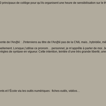
0 principaux de collège pour qu’ils organisent une heure de sensibilisation sur le
nte de l'An@é : J'interviens au titre de l'An@é pas de la CNIL mais...hybridée, mé
llement. Lorsque j’utilise ce pronom… personnel, je m’apprête à parler de moi. Je s
ègles de syntaxe en vigueur. Cette intention, teintée d’une très grande liberté, une fo
nts et l’École via les outils numériques : fiches-outils, vidéos…