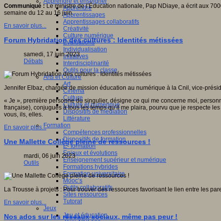
Apprendre et enseigner
Communiqué :
Le ministre de l’Éducation nationale, Pap NDiaye, a écrit aux 700
Apprendre
semaine du 12 au 16 juin.
Apprentissages
Apprentissages collaboratifs
En savoir plus...
Créativité
Culture numérique
Forum Hybridation des cultures : Identités métissées
Evaluations
Individualisation
samedi, 17 juin 2023
Initiatives
Débats
Interdisciplinarité
Outils pour la classe
Arts et Culture
Art
Jennifer Elbaz, chargée de mission éducation au numérique à la Cnil, vice-préside
Cinéma
Culture
« Je », première personne du singulier, désigne ce qui me concerne moi, personne
Culture et numérique
française), conjugués à tous les temps qu’il me plaira, pourvu que je respecte les r
Dispositifs de médiation
vous, ils, elles.
Littérature
Formation
En savoir plus...
Compétences professionnelles
Dispositifs de formation
Une Mallette Collège pleine de ressources !
E- formation
Enjeux et évolutions
mardi, 06 juin 2023
Enseignement supérieur et numérique
Outils
Formations hybrides
Formation universitaire
Mooc’s
Outils collaboratifs
La Trousse à projets : Pour trouver des ressources favorisant le lien entre les pare
Sites ressources
Tutorat
En savoir plus...
Jeux
Jeu et éducation
Nos ados sur les réseaux sociaux, même pas peur !