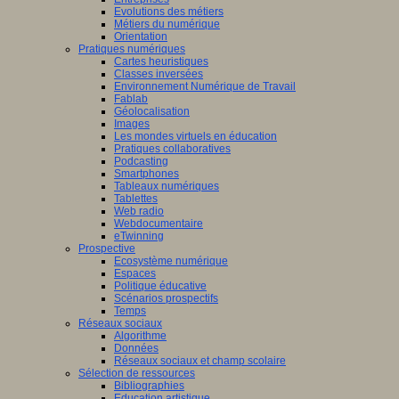
Evolutions des métiers
Métiers du numérique
Orientation
Pratiques numériques
Cartes heuristiques
Classes inversées
Environnement Numérique de Travail
Fablab
Géolocalisation
Images
Les mondes virtuels en éducation
Pratiques collaboratives
Podcasting
Smartphones
Tableaux numériques
Tablettes
Web radio
Webdocumentaire
eTwinning
Prospective
Ecosystème numérique
Espaces
Politique éducative
Scénarios prospectifs
Temps
Réseaux sociaux
Algorithme
Données
Réseaux sociaux et champ scolaire
Sélection de ressources
Bibliographies
Education artistique