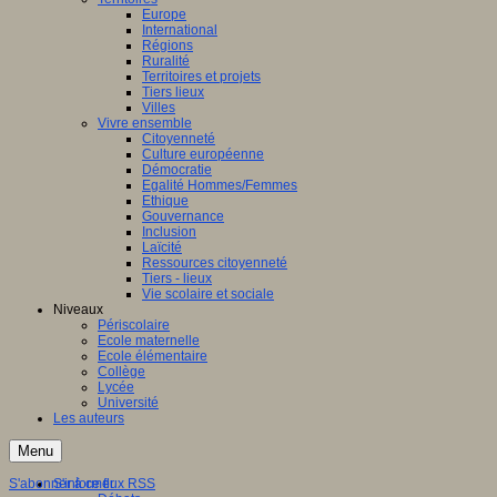
Europe
International
Régions
Ruralité
Territoires et projets
Tiers lieux
Villes
Vivre ensemble
Citoyenneté
Culture européenne
Démocratie
Egalité Hommes/Femmes
Ethique
Gouvernance
Inclusion
Laïcité
Ressources citoyenneté
Tiers - lieux
Vie scolaire et sociale
Niveaux
Périscolaire
Ecole maternelle
Ecole élémentaire
Collège
Lycée
Université
Les auteurs
Menu
S'abonner à ce flux RSS
S'informer