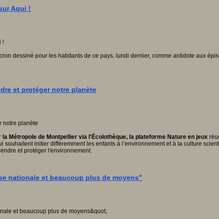
sur Aqui !
 Macron dessiné pour les habitants de ce pays, lundi dernier, comme antidote aux é
ndre et protéger notre planète
r la Métropole de Montpellier via l'Écolothèque, la plateforme Nature en jeux
réu
souhaitent initier différemment les enfants à l’environnement et à la culture scien
rendre et protéger l'environnement.
use nationale et beaucoup plus de moyens"