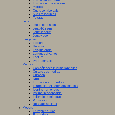
Formation universitaire
Mooc’s
Outils collaboratifs
Sites ressources
Tutorat
Jeux
Jeu et éducation
Jeux 4/12 ans
Jeux sérieux
Jeux vidéo
Langages
Ecriture
Humour
Langue orale
Langues vivantes
Lecture
Programmation
Médias
Compétences informationnelles
Culture des médias
Curation
Droits
Education aux médias
Information et nouveaux médias
Identité numérique
Internet responsable
Littératie numérique
Publication
Réseaux sociaux
Métiers
Entrepreneuriat
Entreprises