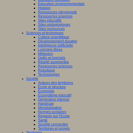
Education environnementale
Histoire
Ressources citoyenneté
Ressources sciences
Sites éducatifs
Sites pédagogiques
Sites ressources
Sciences et techniques
Culture scientifique
Développement durable
Intelligence artificielle
Logiciels libres
Métavers
Outils et logiciels
Réalité augmentée
Ressources sciences
Robotique
Technologies
Société
Acteurs des territoires
Ecole et structure
Economie
Ecosystème éducatif
Génération internet
Handicap
Mondialisation
Normes scolaires
Regards sur l’Ecole
Santé
Société connectée
Territoires et projets
Territoires