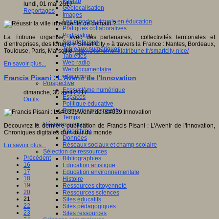
Fablab
lundi, 01 mai 2017
Géolocalisation
Reportages
Images
Les mondes virtuels en éducation
Pratiques collaboratives
Podcasting
La Tribune organise, avec des partenaires, collectivités territoriales et
Smartphones
d’entreprises, des forums « Smart City » à travers la France : Nantes, Bordeaux,
Tableaux numériques
Toulouse, Paris, Marseille.
http://evenement.latribune.fr/smartcity-nice/
Tablettes
Web radio
En savoir plus...
Webdocumentaire
eTwinning
Francis Pisani : L'Avenir de l'Innovation
Prospective
Ecosystème numérique
dimanche, 30 avril 2017
Espaces
Outils
Politique éducative
Scénarios prospectifs
Temps
Réseaux sociaux
Découvrez la dernière publication de Francis Pisani : L'Avenir de l'Innovation,
Algorithme
Chroniques digitales d'un tour du monde
Données
Réseaux sociaux et champ scolaire
En savoir plus...
Sélection de ressources
Précédent
Bibliographies
16
Education artistique
17
Education environnementale
18
Histoire
19
Ressources citoyenneté
20
Ressources sciences
21
Sites éducatifs
22
Sites pédagogiques
23
Sites ressources