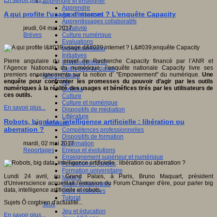
En savoir plus...
Apprendre et enseigner
Apprendre
A qui profite l'usage d'internet ? L'enquête Capacity
Apprentissages
Apprentissages collaboratifs
Créativité
jeudi, 04 mai 2017
Culture numérique
Brèves
Evaluations
Individualisation
Initiatives
Pierre angulaire du projet de Recherche Capacity financé par l’ANR et
Interdisciplinarité
l’Agence Nationale du numérique, l’enquête nationale Capacity livre ses
Outils pour la classe
premiers enseignements sur la notion d’ "Empowerment" du numérique.
Une
Arts et Culture
enquête pour confronter les promesses du pouvoir d’agir par les outils
Art
numériques à la réalité des usages et bénéfices tirés par les utilisateurs de
Cinéma
ces outils.
Culture
Culture et numérique
En savoir plus...
Dispositifs de médiation
Littérature
Robots, big data, intelligence artificielle : libération ou
Formation
aberration ?
Compétences professionnelles
Dispositifs de formation
E- formation
mardi, 02 mai 2017
Enjeux et évolutions
Reportages
Enseignement supérieur et numérique
Formations hybrides
Formation universitaire
Lundi 24 avril, au Grand Palais, à Paris, Bruno Maquart, président
Mooc’s
d'Universcience accueillait l'émission du Forum Changer d'ère, pour parler big
Outils collaboratifs
data, intelligence artificielle et robots.
Sites ressources
Tutorat
Sujets Ô combien d'actualité...
Jeux
Jeu et éducation
En savoir plus...