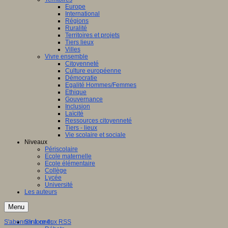
Europe
International
Régions
Ruralité
Territoires et projets
Tiers lieux
Villes
Vivre ensemble
Citoyenneté
Culture européenne
Démocratie
Egalité Hommes/Femmes
Ethique
Gouvernance
Inclusion
Laïcité
Ressources citoyenneté
Tiers - lieux
Vie scolaire et sociale
Niveaux
Périscolaire
Ecole maternelle
Ecole élémentaire
Collège
Lycée
Université
Les auteurs
Menu
S'abonner à ce flux RSS
S'informer