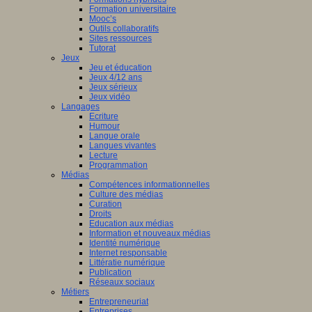
Formation universitaire
Mooc’s
Outils collaboratifs
Sites ressources
Tutorat
Jeux
Jeu et éducation
Jeux 4/12 ans
Jeux sérieux
Jeux vidéo
Langages
Ecriture
Humour
Langue orale
Langues vivantes
Lecture
Programmation
Médias
Compétences informationnelles
Culture des médias
Curation
Droits
Education aux médias
Information et nouveaux médias
Identité numérique
Internet responsable
Littératie numérique
Publication
Réseaux sociaux
Métiers
Entrepreneuriat
Entreprises