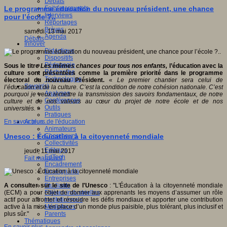
Débats
Faits marquants
Le programme éducation du nouveau président, une chance
Interviews
pour l’école ?..
Reportages
Brèves
samedi, 13 mai 2017
Agenda
Débats
Innover
Didactique
Dispositifs
Pédagogie
Sous le titre
Les mêmes chances pour tous nos enfants,
l’éducation avec la
Recherche
culture sont présentées comme la première priorité dans le programme
Technologies
électoral du nouveau Président.
«
Le premier chantier sera celui de
Savoir(s)
l’éducation et de la culture. C’est la condition de notre cohésion nationale. C’est
Analyses
pourquoi je veux remettre la transmission des savoirs fondamentaux, de notre
Conférences
culture et de nos valeurs au cœur du projet de notre école et de nos
Outils
universités.
»
Pratiques
Acteurs de l'éducation
En savoir plus...
Animateurs
Chercheurs
Unesco : Éducation à la citoyenneté mondiale
Collectivités
Editeurs
jeudi, 11 mai 2017
EdTech
Fait marquant
Encadrement
Enseignants
Entreprises
Etudiants
A consulter sur le site de l'Unesco
: "L'Éducation à la citoyenneté mondiale
Filières industrielles
(ECM) a pour objet de donner aux apprenants les moyens d’assumer un rôle
Institutionnels
actif pour affronter et résoudre les défis mondiaux et apporter une contribution
Médiateurs
active à la mise en place d’un monde plus paisible, plus tolérant, plus inclusif et
Parents
plus sûr."
Thématiques