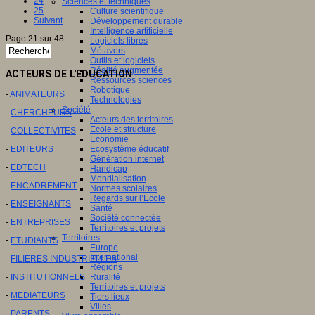
24
Sciences et techniques
25
Culture scientifique
Suivant
Développement durable
Intelligence artificielle
Page 21 sur 48
Logiciels libres
Métavers
Outils et logiciels
Réalité augmentée
ACTEURS DE L'EDUCATION
Ressources sciences
Robotique
-
ANIMATEURS
Technologies
Société
-
CHERCHEURS
Acteurs des territoires
Ecole et structure
-
COLLECTIVITES
Economie
-
EDITEURS
Ecosystème éducatif
Génération internet
-
EDTECH
Handicap
Mondialisation
-
ENCADREMENT
Normes scolaires
Regards sur l’Ecole
-
ENSEIGNANTS
Santé
Société connectée
-
ENTREPRISES
Territoires et projets
Territoires
-
ETUDIANTS
Europe
International
-
FILIERES INDUSTRIELLES
Régions
-
INSTITUTIONNELS
Ruralité
Territoires et projets
-
MEDIATEURS
Tiers lieux
Villes
-
PARENTS