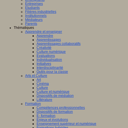
Entreprises
Etudiants
Filières industrielles
Institutionnels
Médiateurs
Parents
Thématiques
Apprendre et enseigner
Apprendre
Apprentissages
Apprentissages collaboratifs
Créativité
Culture numérique
Evaluations
Individualisation
Initiatives
Interdisciplinarité
Outils pour la classe
Arts et Culture
Art
Cinéma
Culture
Culture et numérique
Dispositifs de médiation
Littérature
Formation
Compétences professionnelles
Dispositifs de formation
E- formation
Enjeux et évolutions
Enseignement supérieur et numérique
Formations hybrides