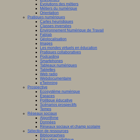
Evolutions des métiers
Métiers du numérique
Orientation
Pratiques numériques
Cartes heuristiques
Classes inversées
Environnement Numérique de Travail
Fablab
Géolocalisation
Images
Les mondes virtuels en éducation
Pratiques collaboratives
Podcasting
Smartphones
Tableaux numériques
Tablettes
Web radio
Webdocumentaire
eTwinning
Prospective
Ecosystème numérique
Espaces
Politique éducative
Scénarios prospectifs
Temps
Réseaux sociaux
Algorithme
Données
Réseaux sociaux et champ scolaire
Sélection de ressources
Bibliographies
Education artistique