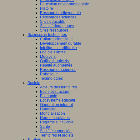
Education environnementale
Histoire
Ressources citoyenneté
Ressources sciences
Sites éducatifs
Sites pédagogiques
Sites ressources
Sciences et techniques
Culture scientifique
Développement durable
Intelligence artificielle
Logiciels libres
Métavers
Outils et logiciels
Réalité augmentée
Ressources sciences
Robotique
Technologies
Société
Acteurs des territoires
Ecole et structure
Economie
Ecosystème éducatif
Génération internet
Handicap
Mondialisation
Normes scolaires
Regards sur l’Ecole
Santé
Société connectée
Territoires et projets
Territoires