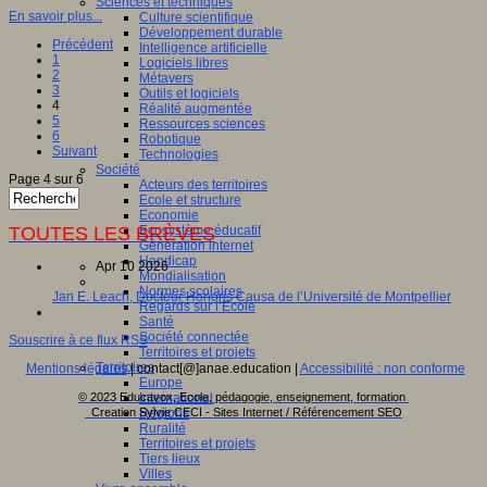
Sciences et techniques
En savoir plus...
Culture scientifique
Développement durable
Précédent
Intelligence artificielle
1
Logiciels libres
2
Métavers
3
Outils et logiciels
4
Réalité augmentée
5
Ressources sciences
6
Robotique
Suivant
Technologies
Société
Page 4 sur 6
Acteurs des territoires
Ecole et structure
Economie
TOUTES LES BRÈVES
Ecosystème éducatif
Génération internet
Handicap
Apr 10 2026
Mondialisation
Normes scolaires
Jan E. Leach, Docteur Honoris Causa de l’Université de Montpellier
Regards sur l’Ecole
Santé
Société connectée
Souscrire à ce flux RSS
Territoires et projets
Territoires
Mentions légales
| contact[@]anae.education |
Accessibilité : non conforme
Europe
© 2023 Educavox, Ecole, pédagogie, enseignement, formation
International
Creation Sylvie CECI - Sites Internet / Référencement SEO
Régions
Ruralité
Territoires et projets
Tiers lieux
Villes