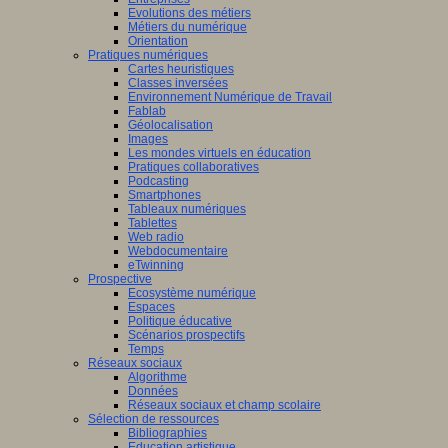
Evolutions des métiers
Métiers du numérique
Orientation
Pratiques numériques
Cartes heuristiques
Classes inversées
Environnement Numérique de Travail
Fablab
Géolocalisation
Images
Les mondes virtuels en éducation
Pratiques collaboratives
Podcasting
Smartphones
Tableaux numériques
Tablettes
Web radio
Webdocumentaire
eTwinning
Prospective
Ecosystème numérique
Espaces
Politique éducative
Scénarios prospectifs
Temps
Réseaux sociaux
Algorithme
Données
Réseaux sociaux et champ scolaire
Sélection de ressources
Bibliographies
Education artistique