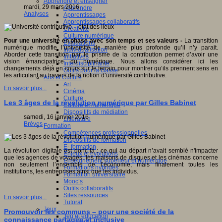
Apprendre et enseigner
mardi, 29 mars 2016
Apprendre
Analyses
Apprentissages
Apprentissages collaboratifs
Créativité
Culture numérique
Pour une université en phase avec son temps et ses valeurs -
La transition
Evaluations
numérique modifie l’université de manière plus profonde qu’il n’y parait.
Individualisation
Aborder cette transition par le prisme de la contribution permet d’avoir une
Initiatives
vision émancipatrice du numérique. Nous allons considérer ici les
Interdisciplinarité
changements déjà en cours sur le terrain pour montrer qu’ils prennent sens en
Outils pour la classe
les articulant au travers de la notion d’université contributive.
Arts et Culture
Art
En savoir plus...
Cinéma
Culture
Les 3 âges de la révolution numérique par Gilles Babinet
Culture et numérique
Dispositifs de médiation
samedi, 16 janvier 2016
Littérature
Brèves
Formation
Compétences professionnelles
Dispositifs de formation
E- formation
La révolution digitale est donc là : ce qui au départ n’avait semblé n'impacter
Enjeux et évolutions
que les agences de voyages, les maisons de disques et les cinémas concerne
Enseignement supérieur et numérique
non seulement l’ensemble de l’économie, mais finalement toutes les
Formations hybrides
institutions, les entreprises ainsi que les individus.
Formation universitaire
Mooc’s
Outils collaboratifs
Sites ressources
En savoir plus...
Tutorat
Jeux
Promouvoir les communs – pour une société de la
Jeu et éducation
connaissance partagée et inclusive