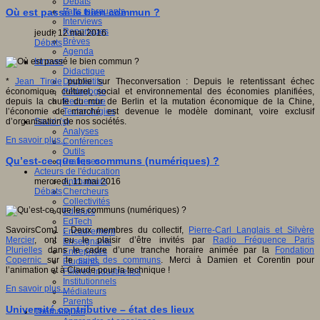
Débats
Faits marquants
Où est passé le bien commun ?
Interviews
Reportages
jeudi, 12 mai 2016
Brèves
Débats
Agenda
Innover
Didactique
Dispositifs
*
Jean Tirole
publie sur Theconversation : Depuis le retentissant échec
Pédagogie
économique, culturel, social et environnemental des économies planifiées,
Recherche
depuis la chute du mur de Berlin et la mutation économique de la Chine,
Technologies
l’économie de marché est devenue le modèle dominant, voire exclusif
Savoir(s)
d’organisation de nos sociétés.
Analyses
En savoir plus...
Conférences
Outils
Qu’est-ce que les communs (numériques) ?
Pratiques
Acteurs de l'éducation
Animateurs
mercredi, 11 mai 2016
Chercheurs
Débats
Collectivités
Editeurs
EdTech
SavoirsCom1 : Deux membres du collectif,
Pierre-Carl Langlais et Silvère
Encadrement
Mercier
, ont eu le plaisir d’être invités par
Radio Fréquence Paris
Enseignants
Plurielles
dans le cadre d’une tranche horaire animée par la
Fondation
Entreprises
Copernic
sur le
sujet des communs
. Merci à Damien et Corentin pour
Etudiants
l’animation et à Claude pour la technique !
Filières industrielles
Institutionnels
En savoir plus...
Médiateurs
Parents
Université contributive – état des lieux
Thématiques