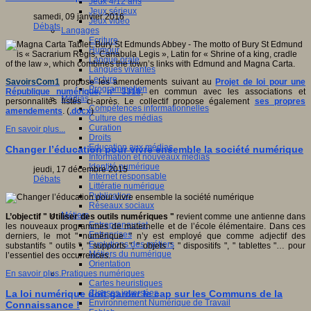
Jeux 4/12 ans
Jeux sérieux
samedi, 09 janvier 2016
Jeux vidéo
Débats
Langages
Ecriture
Humour
Langue orale
Langues vivantes
Lecture
SavoirsCom1
propose les amendements suivant au
Projet de loi pour une
Programmation
République numérique, n° 3318
, en commun avec les associations et
Médias
personnalités listés ci-après. Le collectif propose également
ses propres
Compétences informationnelles
amendements
. (
.docx
)
Culture des médias
Curation
En savoir plus...
Droits
Education aux médias
Changer l’éducation pour vivre ensemble la société numérique
Information et nouveaux médias
Identité numérique
jeudi, 17 décembre 2015
Internet responsable
Débats
Littératie numérique
Publication
Réseaux sociaux
Métiers
L’objectif " Utiliser des outils numériques "
revient comme une antienne dans
Entrepreneuriat
les nouveaux programmes de maternelle et de l’école élémentaire. Dans ces
Entreprises
derniers, le mot " numérique " n’y est employé que comme adjectif des
Evolutions des métiers
substantifs " outils ", " supports ", " objets ", " dispositifs ", " tablettes "… pour
Métiers du numérique
l’essentiel des occurrences.
Orientation
Pratiques numériques
En savoir plus...
Cartes heuristiques
Classes inversées
La loi numérique doit garder le cap sur les Communs de la
Environnement Numérique de Travail
Connaissance !