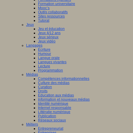
Formation universitaire
Mooc’s
Outils collaboratifs
Sites ressources
Tutorat
Jeux
Jeu et éducation
Jeux 4/12 ans
Jeux sérieux
Jeux vidéo
Langages
Ecriture
Humour
Langue orale
Langues vivantes
Lecture
Programmation
Médias
Compétences informationnelles
Culture des médias
Curation
Droits
Education aux médias
Information et nouveaux médias
Identité numérique
Internet responsable
Littératie numérique
Publication
Réseaux sociaux
Métiers
Entrepreneuriat
Entreprises