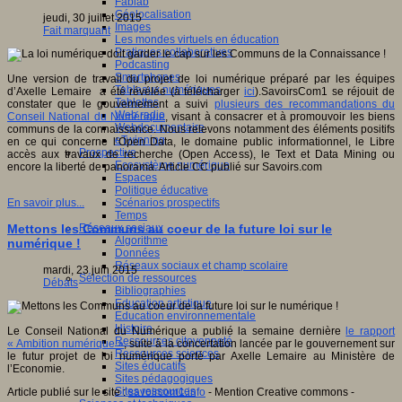
Fablab
Géolocalisation
jeudi, 30 juillet 2015
Images
Fait marquant
Les mondes virtuels en éducation
Pratiques collaboratives
Podcasting
Smartphones
Une version de travail du projet de loi numérique préparé par les équipes
Tableaux numériques
d’Axelle Lemaire a été révélée (à télécharger
ici
).SavoirsCom1 se réjouit de
Tablettes
constater que le gouvernement a suivi
plusieurs des recommandations du
Web radio
Conseil National du Numérique
, visant à consacrer et à promouvoir les biens
Webdocumentaire
communs de la connaissance. Nous relevons notamment des éléments positifs
eTwinning
en ce qui concerne l’Open Data, le domaine public informationnel, le Libre
Prospective
accès aux travaux de recherche (Open Access), le Text et Data Mining ou
Ecosystème numérique
encore la liberté de panorama. Article CC publié sur Savoirs.com
Espaces
Politique éducative
Scénarios prospectifs
En savoir plus...
Temps
Réseaux sociaux
Mettons les Communs au coeur de la future loi sur le
Algorithme
numérique !
Données
Réseaux sociaux et champ scolaire
mardi, 23 juin 2015
Sélection de ressources
Débats
Bibliographies
Education artistique
Education environnementale
Histoire
Le Conseil National du Numérique a publié la semaine dernière
le rapport
Ressources citoyenneté
« Ambition numérique »
, suite à la concertation lancée par le gouvernement sur
Ressources sciences
le futur projet de loi numérique porté par Axelle Lemaire au Ministère de
Sites éducatifs
l’Economie.
Sites pédagogiques
Sites ressources
Article publié sur le site :
savoircom1.info
- Mention Creative commons -