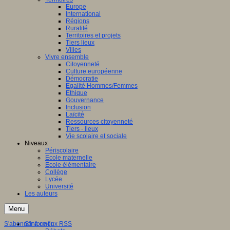
Europe
International
Régions
Ruralité
Territoires et projets
Tiers lieux
Villes
Vivre ensemble
Citoyenneté
Culture européenne
Démocratie
Egalité Hommes/Femmes
Ethique
Gouvernance
Inclusion
Laïcité
Ressources citoyenneté
Tiers - lieux
Vie scolaire et sociale
Niveaux
Périscolaire
Ecole maternelle
Ecole élémentaire
Collège
Lycée
Université
Les auteurs
Menu
S'abonner à ce flux RSS
S'informer