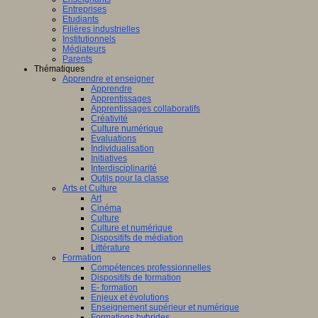
Entreprises
Etudiants
Filières industrielles
Institutionnels
Médiateurs
Parents
Thématiques
Apprendre et enseigner
Apprendre
Apprentissages
Apprentissages collaboratifs
Créativité
Culture numérique
Evaluations
Individualisation
Initiatives
Interdisciplinarité
Outils pour la classe
Arts et Culture
Art
Cinéma
Culture
Culture et numérique
Dispositifs de médiation
Littérature
Formation
Compétences professionnelles
Dispositifs de formation
E- formation
Enjeux et évolutions
Enseignement supérieur et numérique
Formations hybrides