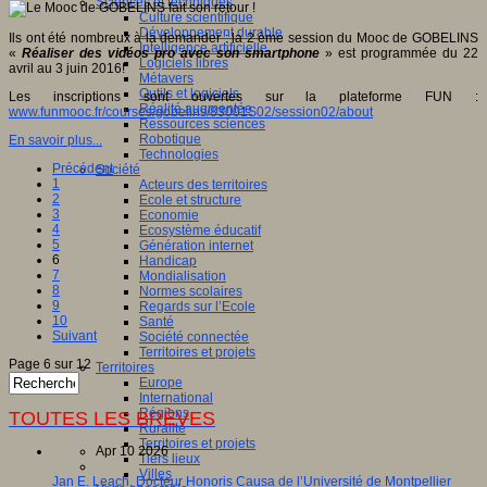
Sciences et techniques
Culture scientifique
Développement durable
Ils ont été nombreux à la demander : la 2 ème session du Mooc de GOBELINS
Intelligence artificielle
«
Réaliser des vidéos pro avec son smartphone
» est programmée du 22
Logiciels libres
avril au 3 juin 2016!
Métavers
Outils et logiciels
Les inscriptions sont ouvertes sur la plateforme FUN :
Réalité augmentée
www.funmooc.fr/courses/gobelins/83001S02/session02/about
Ressources sciences
Robotique
En savoir plus...
Technologies
Précédent
Société
1
Acteurs des territoires
2
Ecole et structure
3
Economie
4
Ecosystème éducatif
5
Génération internet
6
Handicap
7
Mondialisation
8
Normes scolaires
9
Regards sur l’Ecole
10
Santé
Suivant
Société connectée
Territoires et projets
Page 6 sur 12
Territoires
Europe
International
Régions
TOUTES LES BRÈVES
Ruralité
Territoires et projets
Apr 10 2026
Tiers lieux
Villes
Jan E. Leach, Docteur Honoris Causa de l’Université de Montpellier