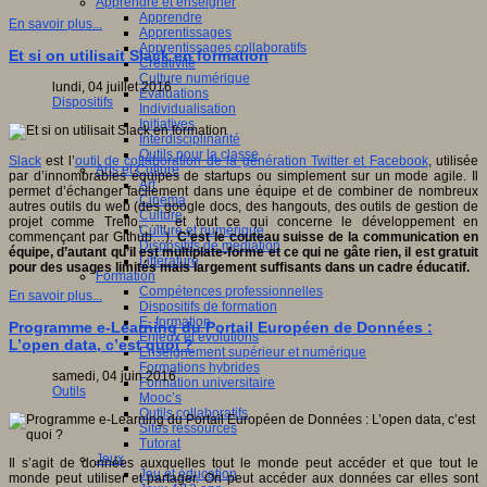
Apprendre et enseigner
Apprendre
En savoir plus...
Apprentissages
Apprentissages collaboratifs
Et si on utilisait Slack en formation
Créativité
Culture numérique
lundi, 04 juillet 2016
Evaluations
Dispositifs
Individualisation
Initiatives
Interdisciplinarité
Outils pour la classe
Slack
est l’
outil de collaboration de la génération Twitter et Facebook
, utilisée
Arts et Culture
par d’innombrables équipes de startups ou simplement sur un mode agile. Il
Art
permet d’échanger facilement dans une équipe et de combiner de nombreux
Cinéma
autres outils du web (des google docs, des hangouts, des outils de gestion de
Culture
projet comme Trello, …, et tout ce qui concerne le développement en
Culture et numérique
commençant par Github…).
C’est le couteau suisse de la communication en
Dispositifs de médiation
équipe, d’autant qu’il est multiplate-forme et ce qui ne gâte rien, il est gratuit
Littérature
pour des usages limités mais largement suffisants dans un cadre éducatif.
Formation
Compétences professionnelles
En savoir plus...
Dispositifs de formation
E- formation
Programme e-Learning du Portail Européen de Données :
Enjeux et évolutions
L’open data, c’est quoi ?
Enseignement supérieur et numérique
Formations hybrides
samedi, 04 juin 2016
Formation universitaire
Outils
Mooc’s
Outils collaboratifs
Sites ressources
Tutorat
Jeux
Il s’agit de données auxquelles tout le monde peut accéder et que tout le
Jeu et éducation
monde peut utiliser et partager. On peut accéder aux données car elles sont