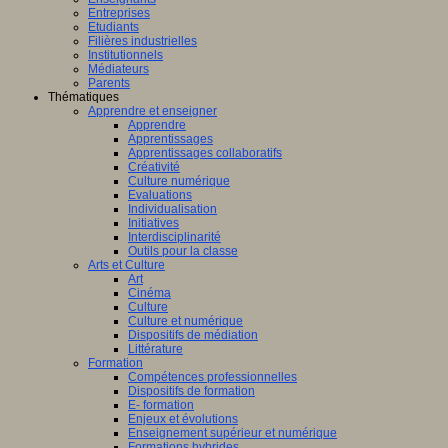
Entreprises
Etudiants
Filières industrielles
Institutionnels
Médiateurs
Parents
Thématiques
Apprendre et enseigner
Apprendre
Apprentissages
Apprentissages collaboratifs
Créativité
Culture numérique
Evaluations
Individualisation
Initiatives
Interdisciplinarité
Outils pour la classe
Arts et Culture
Art
Cinéma
Culture
Culture et numérique
Dispositifs de médiation
Littérature
Formation
Compétences professionnelles
Dispositifs de formation
E- formation
Enjeux et évolutions
Enseignement supérieur et numérique
Formations hybrides