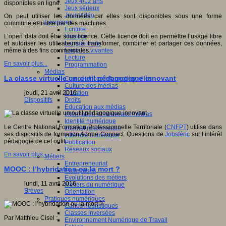
Jeux 4/12 ans
disponibles en ligne.
Jeux sérieux
Jeux vidéo
On peut utiliser les données car elles sont disponibles sous une forme
Langages
commune et lisible par des machines.
Ecriture
Humour
L’open data doit être sous licence. Cette licence doit en permettre l’usage libre
Langue orale
et autoriser les utilisateurs à transformer, combiner et partager ces données,
Langues vivantes
même à des fins commerciales.
Lecture
En savoir plus...
Programmation
Médias
La classe virtuelle un outil pédagogique innovant
Compétences informationnelles
Culture des médias
Curation
jeudi, 21 avril 2016
Droits
Dispositifs
Education aux médias
Information et nouveaux médias
Identité numérique
Le Centre National Formation Professionnelle Territoriale (
CNFPT
) utilise dans
Internet responsable
ses dispositifs de formation Adobe Connect. Questions de
Jobsféric
sur l’intérêt
Littératie numérique
pédagogie de cet outil.
Publication
Réseaux sociaux
En savoir plus...
Métiers
Entrepreneuriat
MOOC : l’hybridation ou la mort ?
Entreprises
Evolutions des métiers
lundi, 11 avril 2016
Métiers du numérique
Brèves
Orientation
Pratiques numériques
Cartes heuristiques
Classes inversées
Par Matthieu Cisel :
Environnement Numérique de Travail