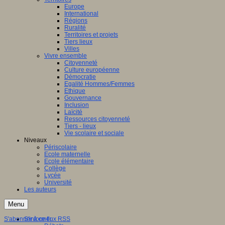
Europe
International
Régions
Ruralité
Territoires et projets
Tiers lieux
Villes
Vivre ensemble
Citoyenneté
Culture européenne
Démocratie
Egalité Hommes/Femmes
Ethique
Gouvernance
Inclusion
Laïcité
Ressources citoyenneté
Tiers - lieux
Vie scolaire et sociale
Niveaux
Périscolaire
Ecole maternelle
Ecole élémentaire
Collège
Lycée
Université
Les auteurs
Menu
S'abonner à ce flux RSS
S'informer