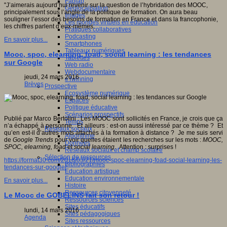
Fablab
"J’aimerais aujourd’hui revenir sur la question de l’hybridation des MOOC,
Géolocalisation
principalement sous l’angle de la politique de formation. On aura beau
Images
souligner l’essor des besoins de formation en France et dans la francophonie,
Les mondes virtuels en éducation
les chiffres parlent d’eux-mêmes.
Pratiques collaboratives
Podcasting
En savoir plus...
Smartphones
Tableaux numériques
Mooc, spoc, elearning, foad, social learning : les tendances
Tablettes
sur Google
Web radio
Webdocumentaire
jeudi, 24 mars 2016
eTwinning
Brèves
Prospective
Ecosystème numérique
Espaces
Politique éducative
Scénarios prospectifs
Publié par Marco Bertolini : Les MOOC sont sollicités en France, je crois que ça
Temps
n’a échappé à personne. Et ailleurs : est-on aussi intéressé par ce thème ? Et
Réseaux sociaux
qu’en est-il d’autres mots attachés à la formation à distance ? Je me suis servi
Algorithme
de
Google Trends
pour voir quelles étaient les recherches sur les mots :
MOOC,
Données
SPOC, elearning, foad
et
social learning
. Attention : surprises !
Réseaux sociaux et champ scolaire
Sélection de ressources
https://format30.com/2016/03/21/mooc-spoc-elearning-foad-social-learning-les-
Bibliographies
tendances-sur-google/
Education artistique
Education environnementale
En savoir plus...
Histoire
Ressources citoyenneté
Le Mooc de GOBELINS fait son retour !
Ressources sciences
Sites éducatifs
lundi, 14 mars 2016
Sites pédagogiques
Agenda
Sites ressources