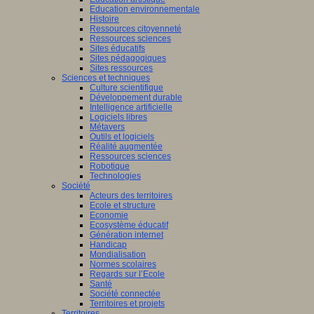
Education environnementale
Histoire
Ressources citoyenneté
Ressources sciences
Sites éducatifs
Sites pédagogiques
Sites ressources
Sciences et techniques
Culture scientifique
Développement durable
Intelligence artificielle
Logiciels libres
Métavers
Outils et logiciels
Réalité augmentée
Ressources sciences
Robotique
Technologies
Société
Acteurs des territoires
Ecole et structure
Economie
Ecosystème éducatif
Génération internet
Handicap
Mondialisation
Normes scolaires
Regards sur l’Ecole
Santé
Société connectée
Territoires et projets
Territoires