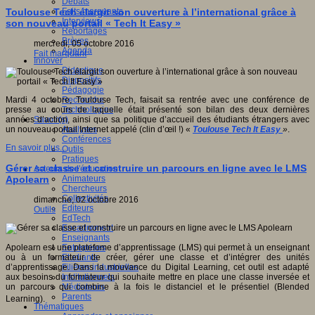
Débats
Faits marquants
Toulouse Tech élargit son ouverture à l’international grâce à
Interviews
son nouveau portail « Tech It Easy »
Reportages
Brèves
mercredi, 05 octobre 2016
Agenda
Fait marquant
Innover
Didactique
Dispositifs
Pédagogie
Recherche
Mardi 4 octobre, Toulouse Tech, faisait sa rentrée avec une conférence de
Technologies
presse au cours de laquelle était présenté son bilan des deux dernières
Savoir(s)
années d’action, ainsi que sa politique d’accueil des étudiants étrangers avec
Analyses
un nouveau portail Internet appelé (clin d’œil !) «
Toulouse Tech It Easy
»
.
Conférences
En savoir plus...
Outils
Pratiques
Gérer sa classe et construire un parcours en ligne avec le LMS
Acteurs de l'éducation
Animateurs
Apolearn
Chercheurs
Collectivités
dimanche, 02 octobre 2016
Editeurs
Outils
EdTech
Encadrement
Enseignants
Entreprises
Apolearn est une platefome d’apprentissage (LMS) qui permet à un enseignant
Etudiants
ou à un formateur de créer, gérer une classe et d’intégrer des unités
Filières industrielles
d’apprentissage. Dans la mouvance du Digital Learning, cet outil est adapté
Institutionnels
aux besoins du formateur qui souhaite mettre en place une classe inversée et
Médiateurs
un parcours qui combine à la fois le distanciel et le présentiel (Blended
Parents
Learning).
Thématiques