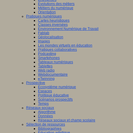
Evolutions des métiers
Métiers du numérique
Orientation
Pratiques numériques
Cartes heuristiques
Classes inversées
Environnement Numérique de Travail
Fablab
Géolocalisation
Images
Les mondes virtuels en éducation
Pratiques collaboratives
Podcasting
Smartphones
Tableaux numériques
Tablettes
Web radio
Webdocumentaire
eTwinning
Prospective
Ecosystème numérique
Espaces
Politique éducative
Scénarios prospectifs
Temps
Réseaux sociaux
Algorithme
Données
Réseaux sociaux et champ scolaire
Sélection de ressources
Bibliographies
Education artistique