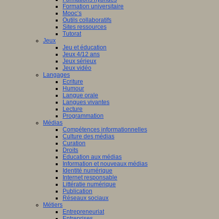
Formation universitaire
Mooc’s
Outils collaboratifs
Sites ressources
Tutorat
Jeux
Jeu et éducation
Jeux 4/12 ans
Jeux sérieux
Jeux vidéo
Langages
Ecriture
Humour
Langue orale
Langues vivantes
Lecture
Programmation
Médias
Compétences informationnelles
Culture des médias
Curation
Droits
Education aux médias
Information et nouveaux médias
Identité numérique
Internet responsable
Littératie numérique
Publication
Réseaux sociaux
Métiers
Entrepreneuriat
Entreprises