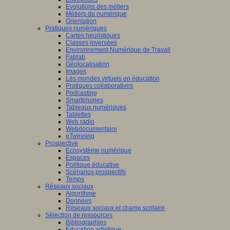
Evolutions des métiers
Métiers du numérique
Orientation
Pratiques numériques
Cartes heuristiques
Classes inversées
Environnement Numérique de Travail
Fablab
Géolocalisation
Images
Les mondes virtuels en éducation
Pratiques collaboratives
Podcasting
Smartphones
Tableaux numériques
Tablettes
Web radio
Webdocumentaire
eTwinning
Prospective
Ecosystème numérique
Espaces
Politique éducative
Scénarios prospectifs
Temps
Réseaux sociaux
Algorithme
Données
Réseaux sociaux et champ scolaire
Sélection de ressources
Bibliographies
Education artistique