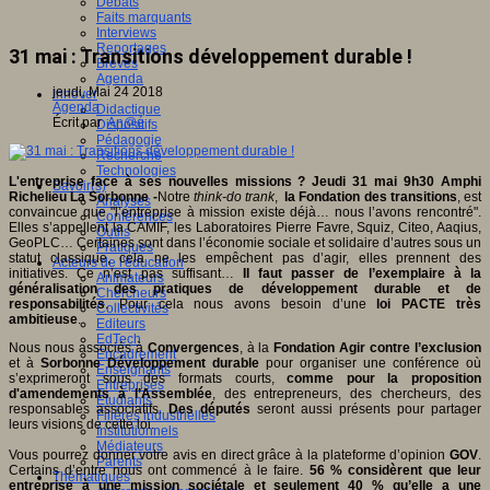
Débats
Faits marquants
Interviews
Reportages
31 mai : Transitions développement durable !
Brèves
Agenda
jeudi, Mai 24 2018
Innover
Agenda
Didactique
Écrit par
An@é
Dispositifs
Pédagogie
Recherche
Technologies
L'entreprise face à ses nouvelles missions ? Jeudi 31 mai 9h30 Amphi
Savoir(s)
Richelieu La Sorbonne -
Notre
think-do trank
,
la Fondation des transitions
, est
Analyses
convaincue que "l’entreprise à mission existe déjà… nous l’avons rencontré".
Conférences
Elles s’appellent la CAMIF, les Laboratoires Pierre Favre, Squiz, Citeo, Aaqius,
Outils
GeoPLC… Certaines sont dans l’économie sociale et solidaire d’autres sous un
Pratiques
statut classique, cela ne les empêchent pas d’agir, elles prennent des
Acteurs de l'éducation
initiatives. Ce n’est pas suffisant…
Il faut passer de l’exemplaire à la
Animateurs
généralisation des pratiques de développement durable et de
Chercheurs
responsabilités
. Pour cela nous avons besoin d’une
loi PACTE très
Collectivités
ambitieuse
.
Editeurs
EdTech
Nous nous associés à
Convergences
, à la
Fondation Agir contre l’exclusion
Encadrement
et à
Sorbonne Développement durable
pour organiser une conférence où
Enseignants
s’exprimeront sous des formats courts,
comme pour la proposition
Entreprises
d'amendements à l’Assemblée
, des entrepreneurs, des chercheurs, des
Etudiants
responsables associatifs.
Des députés
seront aussi présents pour partager
Filières industrielles
leurs visions de cette loi.
Institutionnels
Médiateurs
Vous pourrez donner votre avis en direct grâce à la plateforme d’opinion
GOV
.
Parents
Certains d’entre nous ont commencé à le faire.
56 % considèrent que leur
Thématiques
entreprise à une mission sociétale et seulement 40 % qu’elle a une