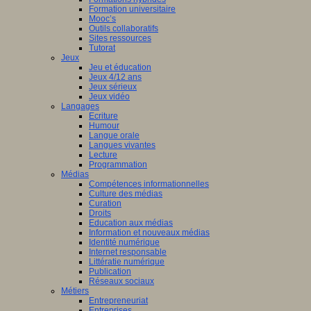
Formation universitaire
Mooc’s
Outils collaboratifs
Sites ressources
Tutorat
Jeux
Jeu et éducation
Jeux 4/12 ans
Jeux sérieux
Jeux vidéo
Langages
Ecriture
Humour
Langue orale
Langues vivantes
Lecture
Programmation
Médias
Compétences informationnelles
Culture des médias
Curation
Droits
Education aux médias
Information et nouveaux médias
Identité numérique
Internet responsable
Littératie numérique
Publication
Réseaux sociaux
Métiers
Entrepreneuriat
Entreprises