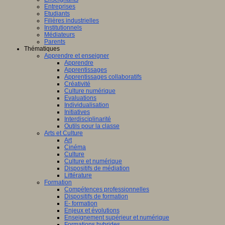
Entreprises
Etudiants
Filières industrielles
Institutionnels
Médiateurs
Parents
Thématiques
Apprendre et enseigner
Apprendre
Apprentissages
Apprentissages collaboratifs
Créativité
Culture numérique
Evaluations
Individualisation
Initiatives
Interdisciplinarité
Outils pour la classe
Arts et Culture
Art
Cinéma
Culture
Culture et numérique
Dispositifs de médiation
Littérature
Formation
Compétences professionnelles
Dispositifs de formation
E- formation
Enjeux et évolutions
Enseignement supérieur et numérique
Formations hybrides