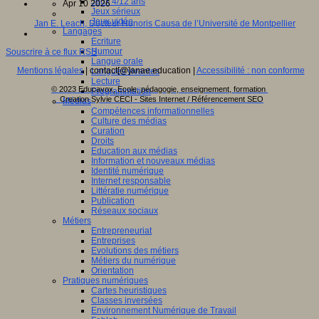
Jeux 4/12 ans
Apr 10 2026
Jeux sérieux
Jeux vidéo
Jan E. Leach, Docteur Honoris Causa de l’Université de Montpellier
Langages
Ecriture
Humour
Souscrire à ce flux RSS
Langue orale
Mentions légales
| contact[@]anae.education |
Accessibilité : non conforme
Langues vivantes
Lecture
© 2023 Educavox, Ecole, pédagogie, enseignement, formation
Programmation
Creation Sylvie CECI - Sites Internet / Référencement SEO
Médias
Compétences informationnelles
Culture des médias
Curation
Droits
Education aux médias
Information et nouveaux médias
Identité numérique
Internet responsable
Littératie numérique
Publication
Réseaux sociaux
Métiers
Entrepreneuriat
Entreprises
Evolutions des métiers
Métiers du numérique
Orientation
Pratiques numériques
Cartes heuristiques
Classes inversées
Environnement Numérique de Travail