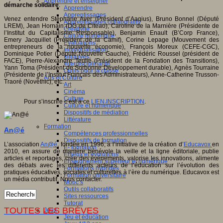
Apprendre et enseigner
démarche solidaire
.
Apprendre
Apprentissages
Venez entendre Stéphane Aver (Président d’Aaqius), Bruno Bonnel (Député
Apprentissages collaboratifs
LREM), Jean Hornain (DG de Citeao), Caroline de la Marnière (Présidente de
Créativité
l’Institut du Capitalisme Responsable), Benjamin Enault (B’Corp France),
Culture numérique
Emery Jacquillet (Président de la Camif), Corine Lepage (Mouvement des
Evaluations
entrepreneurs de la nouvelle économie), François Moreux (CEFE-CGC),
Individualisation
Dominique Potier (Député Nouvelle Gauche), Frédéric Roussel (président de
Initiatives
FACE), Pierre-Alexandre Teulié (Président de la Fondation des Transitions),
Interdisciplinarité
Yann Toma (Président de Sorbonne Développement durable), Agnès Tourraine
Outils pour la classe
(Présidente de l’Institut Français des Administrateurs), Anne-Catherine Trusson-
Arts et Culture
Traoré (Novethic), etc.
Art
Cinéma
Culture
Pour s’inscrire c’est à ce
LIEN INSCRIPTION
.
Culture et numérique
Dispositifs de médiation
Littérature
Formation
An@é
Compétences professionnelles
Dispositifs de formation
L’association
An@é
, fondée en 1996, à l’initiative de la création d’
Educavox
en
E- formation
2010, en assure de manière bénévole la veille et la ligne éditoriale, publie
Enjeux et évolutions
articles et reportages, crée des événements, valorise les innovations, alimente
Enseignement supérieur et numérique
des débats avec les différents acteurs de l’éducation sur l’évolution des
Formations hybrides
pratiques éducatives, sociales et culturelles à l’ère du numérique. Educavox est
Formation universitaire
un média contributif. Nous contacter.
Mooc’s
Outils collaboratifs
Sites ressources
Tutorat
TOUTES LES BRÈVES
Jeux
Jeu et éducation