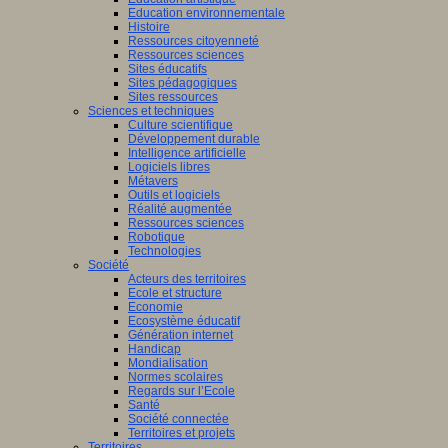
Education environnementale
Histoire
Ressources citoyenneté
Ressources sciences
Sites éducatifs
Sites pédagogiques
Sites ressources
Sciences et techniques
Culture scientifique
Développement durable
Intelligence artificielle
Logiciels libres
Métavers
Outils et logiciels
Réalité augmentée
Ressources sciences
Robotique
Technologies
Société
Acteurs des territoires
Ecole et structure
Economie
Ecosystème éducatif
Génération internet
Handicap
Mondialisation
Normes scolaires
Regards sur l’Ecole
Santé
Société connectée
Territoires et projets
Territoires