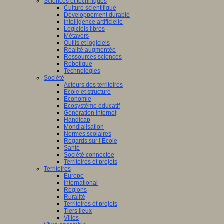
Sciences et techniques
Culture scientifique
Développement durable
Intelligence artificielle
Logiciels libres
Métavers
Outils et logiciels
Réalité augmentée
Ressources sciences
Robotique
Technologies
Société
Acteurs des territoires
Ecole et structure
Economie
Ecosystème éducatif
Génération internet
Handicap
Mondialisation
Normes scolaires
Regards sur l’Ecole
Santé
Société connectée
Territoires et projets
Territoires
Europe
International
Régions
Ruralité
Territoires et projets
Tiers lieux
Villes