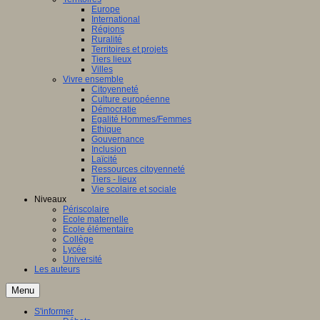
Europe
International
Régions
Ruralité
Territoires et projets
Tiers lieux
Villes
Vivre ensemble
Citoyenneté
Culture européenne
Démocratie
Egalité Hommes/Femmes
Ethique
Gouvernance
Inclusion
Laïcité
Ressources citoyenneté
Tiers - lieux
Vie scolaire et sociale
Niveaux
Périscolaire
Ecole maternelle
Ecole élémentaire
Collège
Lycée
Université
Les auteurs
Menu
S'informer