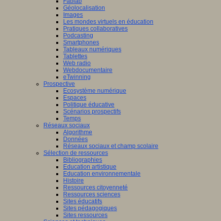
Fablab
Géolocalisation
Images
Les mondes virtuels en éducation
Pratiques collaboratives
Podcasting
Smartphones
Tableaux numériques
Tablettes
Web radio
Webdocumentaire
eTwinning
Prospective
Ecosystème numérique
Espaces
Politique éducative
Scénarios prospectifs
Temps
Réseaux sociaux
Algorithme
Données
Réseaux sociaux et champ scolaire
Sélection de ressources
Bibliographies
Education artistique
Education environnementale
Histoire
Ressources citoyenneté
Ressources sciences
Sites éducatifs
Sites pédagogiques
Sites ressources