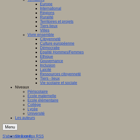
Europe
International
Régions
Ruralité
Territoires et projets
Tiers lieux
Villes
Vivre ensemble
Citoyenneté
Culture européenne
Démocratie
Egalité Hommes/Femmes
Ethique
Gouvernance
Inclusion
Laïcité
Ressources citoyenneté
Tiers - lieux
Vie scolaire et sociale
Niveaux
Périscolaire
Ecole maternelle
Ecole élémentaire
Collège
Lycée
Université
Les auteurs
Menu
S'abonner à ce flux RSS
S'informer