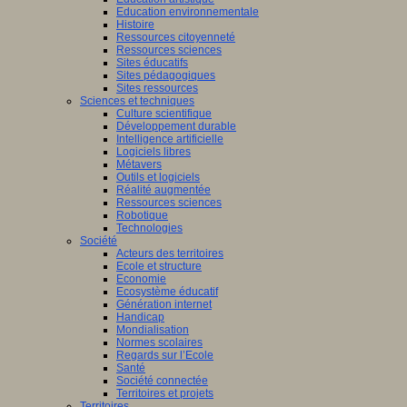
Education environnementale
Histoire
Ressources citoyenneté
Ressources sciences
Sites éducatifs
Sites pédagogiques
Sites ressources
Sciences et techniques
Culture scientifique
Développement durable
Intelligence artificielle
Logiciels libres
Métavers
Outils et logiciels
Réalité augmentée
Ressources sciences
Robotique
Technologies
Société
Acteurs des territoires
Ecole et structure
Economie
Ecosystème éducatif
Génération internet
Handicap
Mondialisation
Normes scolaires
Regards sur l’Ecole
Santé
Société connectée
Territoires et projets
Territoires