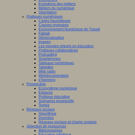
Evolutions des métiers
Métiers du numérique
Orientation
Pratiques numériques
Cartes heuristiques
Classes inversées
Environnement Numérique de Travail
Fablab
Géolocalisation
Images
Les mondes virtuels en éducation
Pratiques collaboratives
Podcasting
Smartphones
Tableaux numériques
Tablettes
Web radio
Webdocumentaire
eTwinning
Prospective
Ecosystème numérique
Espaces
Politique éducative
Scénarios prospectifs
Temps
Réseaux sociaux
Algorithme
Données
Réseaux sociaux et champ scolaire
Sélection de ressources
Bibliographies
Education artistique