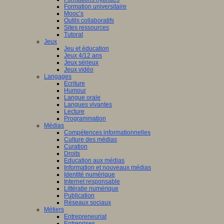
Formation universitaire
Mooc’s
Outils collaboratifs
Sites ressources
Tutorat
Jeux
Jeu et éducation
Jeux 4/12 ans
Jeux sérieux
Jeux vidéo
Langages
Ecriture
Humour
Langue orale
Langues vivantes
Lecture
Programmation
Médias
Compétences informationnelles
Culture des médias
Curation
Droits
Education aux médias
Information et nouveaux médias
Identité numérique
Internet responsable
Littératie numérique
Publication
Réseaux sociaux
Métiers
Entrepreneuriat
Entreprises