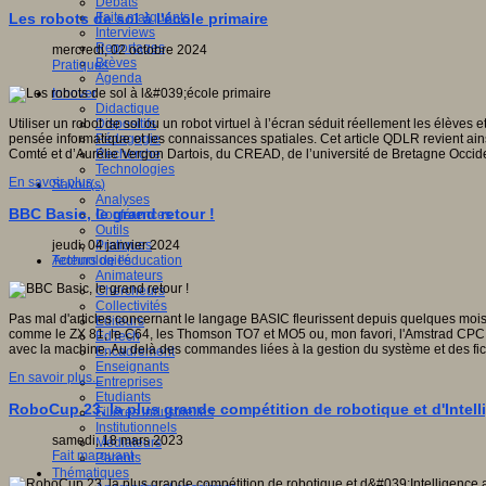
Débats
Faits marquants
Les robots de sol à l'école primaire
Interviews
Reportages
mercredi, 02 octobre 2024
Brèves
Pratiques
Agenda
Innover
Didactique
Dispositifs
Utiliser un robot de sol ou un robot virtuel à l’écran séduit réellement les élève
Pédagogie
pensée informatique et les connaissances spatiales. Cet article QDLR revient ain
Recherche
Comté et d’Aurélie Vergon Dartois, du CREAD, de l’université de Bretagne Occid
Technologies
En savoir plus...
Savoir(s)
Analyses
BBC Basic, le grand retour !
Conférences
Outils
Pratiques
jeudi, 04 janvier 2024
Acteurs de l'éducation
Technologies
Animateurs
Chercheurs
Collectivités
Pas mal d'articles concernant le langage BASIC fleurissent depuis quelques mois s
Editeurs
comme le ZX 81, le C64, les Thomson TO7 et MO5 ou, mon favori, l'Amstrad CPC (en
EdTech
avec la machine. Au delà des commandes liées à la gestion du système et des fi
Encadrement
Enseignants
En savoir plus...
Entreprises
Etudiants
RoboCup 23, la plus grande compétition de robotique et d'Intellig
Filières industrielles
Institutionnels
samedi, 18 mars 2023
Médiateurs
Fait marquant
Parents
Thématiques