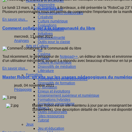
Apprendre et enseigner
Apprendre
Le lundi 13 mars, à
Cap Sciences
à Bordeaux, a été présentée la "RoboCup 23" la
Apprentissages
Plusieurs personnalités nous ont permis de comprendre l'importance de la manifest
Apprentissages collaboratifs
Créativité
En savoir plus...
Culture numérique
Evaluations
Comment collaborer à la communauté du libre
Individualisation
Initiatives
mercredi, 13 juillet 2022
Interdisciplinarité
Analyses
Outils pour la classe
Arts et Culture
Art
Cinéma
Tout récemment, le développeur de
Notepad++
, un éditeur de textes et environn
Culture
d’un utilisateur mécontent, auquel il a répondu avec beaucoup d’humour en lui p
Culture et numérique
Dispositifs de médiation
En savoir plus...
Littérature
Formation
Master Robot, un site sur les usages pédagogiques du numériq
Compétences professionnelles
Dispositifs de formation
jeudi, 04 novembre 2021
E- formation
Pédagogie
Enjeux et évolutions
Enseignement supérieur et numérique
Formations hybrides
Formation universitaire
Master Robot est un site maintenu à jour par un enseignant belg
Mooc’s
Schaerbeek). Une description détaillé de l’auteur est disponib
Outils collaboratifs
Sites ressources
Tutorat
Jeux
Jeu et éducation