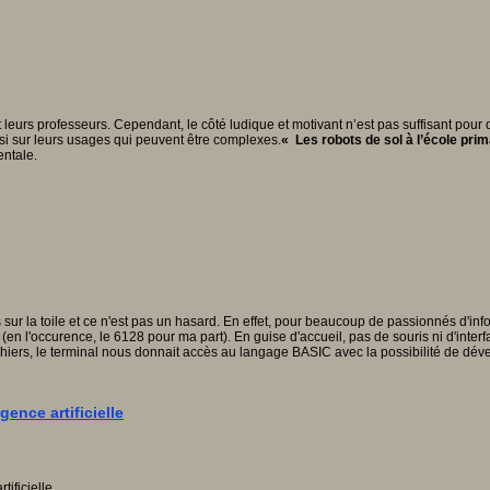
s et leurs professeurs. Cependant, le côté ludique et motivant n’est pas suffisant p
si sur leurs usages qui peuvent être complexes.
« Les robots de sol à l’école prim
entale.
ur la toile et ce n'est pas un hasard. En effet, pour beaucoup de passionnés d'info
 l'occurence, le 6128 pour ma part). En guise d'accueil, pas de souris ni d'interf
chiers, le terminal nous donnait accès au langage BASIC avec la possibilité de d
ence artificielle