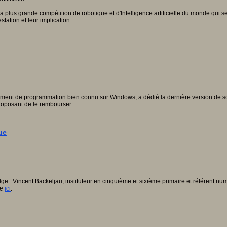
 plus grande compétition de robotique et d'Intelligence artificielle du monde qui 
ation et leur implication.
ement de programmation bien connu sur Windows, a dédié la dernière version de son log
roposant de le rembourser.
ue
e : Vincent Backeljau, instituteur en cinquième et sixième primaire et référent numé
le
ici
.