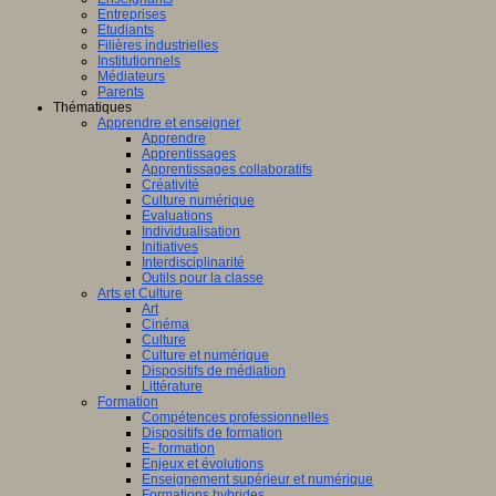
Entreprises
Etudiants
Filières industrielles
Institutionnels
Médiateurs
Parents
Thématiques
Apprendre et enseigner
Apprendre
Apprentissages
Apprentissages collaboratifs
Créativité
Culture numérique
Evaluations
Individualisation
Initiatives
Interdisciplinarité
Outils pour la classe
Arts et Culture
Art
Cinéma
Culture
Culture et numérique
Dispositifs de médiation
Littérature
Formation
Compétences professionnelles
Dispositifs de formation
E- formation
Enjeux et évolutions
Enseignement supérieur et numérique
Formations hybrides