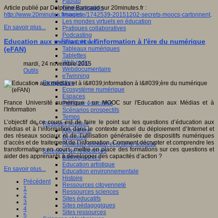
Fablab
Géolocalisation
Article publié par Delphine Bancaud sur 20minutes.fr :
Images
http://www.20minutes.fr/societe/1742539-20151202-secrets-moocs-cartonnent
.
Les mondes virtuels en éducation
En savoir plus...
Pratiques collaboratives
Podcasting
Education aux médias et à l'information à l'ère du numérique
Smartphones
Tableaux numériques
(eFAN)
Tablettes
Web radio
mardi, 24 novembre 2015
Webdocumentaire
Outils
eTwinning
Prospective
Ecosystème numérique
Espaces
France Université numérique : un MOOC sur l'Education aux Médias et à
Politique éducative
l'Information
Scénarios prospectifs
Temps
L’objectif de ce cours est de faire le point sur les questions d’éducation aux
Réseaux sociaux
médias et à l’information dans le contexte actuel du déploiement d’Internet et
Algorithme
des réseaux sociaux et de l’utilisation généralisée de dispositifs numériques
Données
d’accès et de traitement de l’information. Comment décrypter et comprendre les
Réseaux sociaux et champ scolaire
transformations en cours, mettre en place des formations sur ces questions et
Sélection de ressources
aider des apprenants à développer des capacités d’action ?
Bibliographies
Education artistique
En savoir plus...
Education environnementale
Histoire
Précédent
Ressources citoyenneté
1
Ressources sciences
2
Sites éducatifs
3
Sites pédagogiques
4
Sites ressources
5