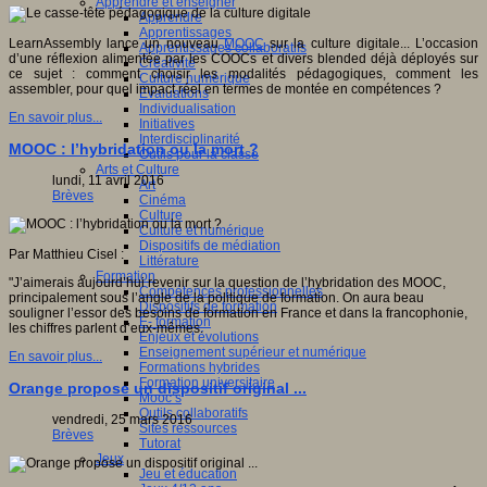
Apprendre et enseigner
Apprendre
Apprentissages
LearnAssembly lance un nouveau
MOOC
sur la culture digitale... L’occasion
Apprentissages collaboratifs
d’une réflexion alimentée par les COOCs et divers blended déjà déployés sur
Créativité
ce sujet : comment choisir les modalités pédagogiques, comment les
Culture numérique
assembler, pour quel impact réel en termes de montée en compétences ?
Evaluations
Individualisation
En savoir plus...
Initiatives
Interdisciplinarité
MOOC : l’hybridation ou la mort ?
Outils pour la classe
Arts et Culture
lundi, 11 avril 2016
Art
Brèves
Cinéma
Culture
Culture et numérique
Dispositifs de médiation
Par Matthieu Cisel :
Littérature
Formation
"J’aimerais aujourd’hui revenir sur la question de l’hybridation des MOOC,
Compétences professionnelles
principalement sous l’angle de la politique de formation. On aura beau
Dispositifs de formation
souligner l’essor des besoins de formation en France et dans la francophonie,
E- formation
les chiffres parlent d’eux-mêmes.
Enjeux et évolutions
Enseignement supérieur et numérique
En savoir plus...
Formations hybrides
Formation universitaire
Orange propose un dispositif original ...
Mooc’s
Outils collaboratifs
vendredi, 25 mars 2016
Sites ressources
Brèves
Tutorat
Jeux
Jeu et éducation