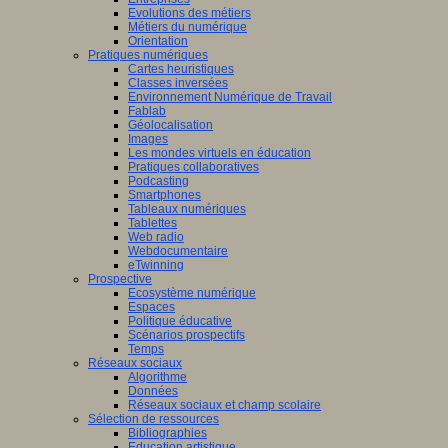
Evolutions des métiers
Métiers du numérique
Orientation
Pratiques numériques
Cartes heuristiques
Classes inversées
Environnement Numérique de Travail
Fablab
Géolocalisation
Images
Les mondes virtuels en éducation
Pratiques collaboratives
Podcasting
Smartphones
Tableaux numériques
Tablettes
Web radio
Webdocumentaire
eTwinning
Prospective
Ecosystème numérique
Espaces
Politique éducative
Scénarios prospectifs
Temps
Réseaux sociaux
Algorithme
Données
Réseaux sociaux et champ scolaire
Sélection de ressources
Bibliographies
Education artistique