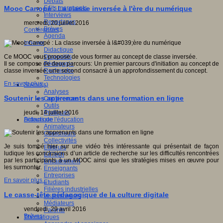
Débats
Faits marquants
Mooc Canopé : La classe inversée à l'ère du numérique
Interviews
Reportages
mercredi, 20 juillet 2016
Brèves
Conférences
Agenda
Innover
Didactique
Dispositifs
Ce MOOC vous propose de vous former au concept de classe inversée.
Pédagogie
Il se compose de deux parcours: Un premier parcours d'initiation au concept de
Recherche
classe inversée; une second consacré à un approfondissement du concept.
Technologies
En savoir plus...
Savoir(s)
Analyses
Soutenir les apprenants dans une formation en ligne
Conférences
Outils
Pratiques
jeudi, 14 juillet 2016
Acteurs de l'éducation
Didactique
Animateurs
Chercheurs
Collectivités
Je suis tombé hier sur une vidéo très intéressante qui présentait de façon
Editeurs
ludique les conclusions d’un article de recherche sur les difficultés rencontrées
EdTech
par les participants à un MOOC ainsi que les stratégies mises en œuvre pour
Encadrement
les surmonter.
Enseignants
Entreprises
En savoir plus...
Etudiants
Filières industrielles
Le casse-tête pédagogique de la culture digitale
Institutionnels
Médiateurs
vendredi, 29 avril 2016
Parents
Brèves
Thématiques