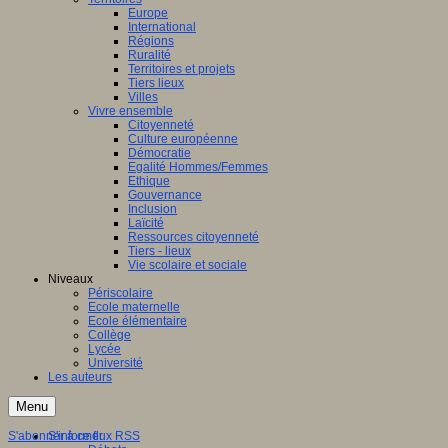
Europe
International
Régions
Ruralité
Territoires et projets
Tiers lieux
Villes
Vivre ensemble
Citoyenneté
Culture européenne
Démocratie
Egalité Hommes/Femmes
Ethique
Gouvernance
Inclusion
Laïcité
Ressources citoyenneté
Tiers - lieux
Vie scolaire et sociale
Niveaux
Périscolaire
Ecole maternelle
Ecole élémentaire
Collège
Lycée
Université
Les auteurs
Menu
S'abonner à ce flux RSS
S'informer