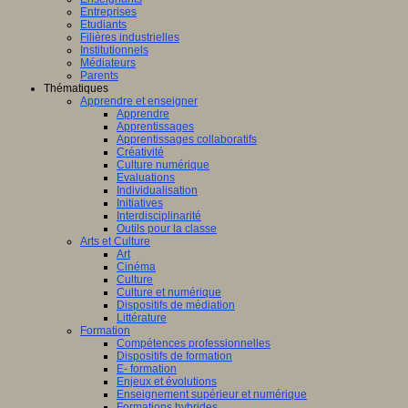
Entreprises
Etudiants
Filières industrielles
Institutionnels
Médiateurs
Parents
Thématiques
Apprendre et enseigner
Apprendre
Apprentissages
Apprentissages collaboratifs
Créativité
Culture numérique
Evaluations
Individualisation
Initiatives
Interdisciplinarité
Outils pour la classe
Arts et Culture
Art
Cinéma
Culture
Culture et numérique
Dispositifs de médiation
Littérature
Formation
Compétences professionnelles
Dispositifs de formation
E- formation
Enjeux et évolutions
Enseignement supérieur et numérique
Formations hybrides