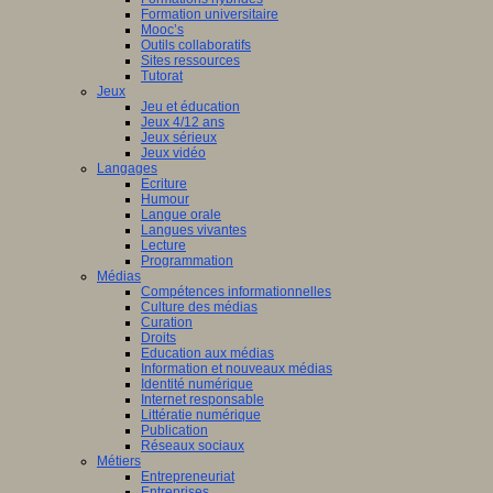
Formation universitaire
Mooc’s
Outils collaboratifs
Sites ressources
Tutorat
Jeux
Jeu et éducation
Jeux 4/12 ans
Jeux sérieux
Jeux vidéo
Langages
Ecriture
Humour
Langue orale
Langues vivantes
Lecture
Programmation
Médias
Compétences informationnelles
Culture des médias
Curation
Droits
Education aux médias
Information et nouveaux médias
Identité numérique
Internet responsable
Littératie numérique
Publication
Réseaux sociaux
Métiers
Entrepreneuriat
Entreprises