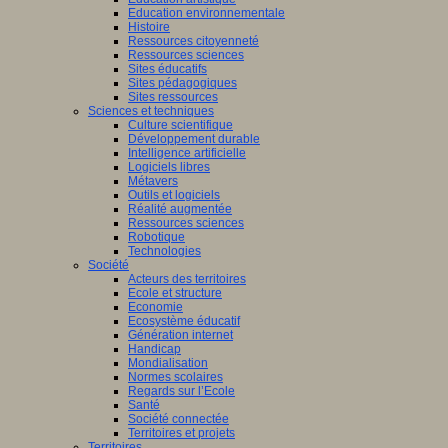
Education environnementale
Histoire
Ressources citoyenneté
Ressources sciences
Sites éducatifs
Sites pédagogiques
Sites ressources
Sciences et techniques
Culture scientifique
Développement durable
Intelligence artificielle
Logiciels libres
Métavers
Outils et logiciels
Réalité augmentée
Ressources sciences
Robotique
Technologies
Société
Acteurs des territoires
Ecole et structure
Economie
Ecosystème éducatif
Génération internet
Handicap
Mondialisation
Normes scolaires
Regards sur l’Ecole
Santé
Société connectée
Territoires et projets
Territoires