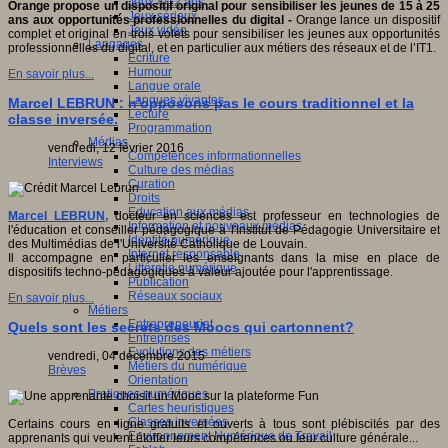
Jeux 4/12 ans
Orange propose un dispositif original pour sensibiliser les jeunes de 15 à 25
Jeux sérieux
ans aux opportunités professionnelles du digital -
Orange lance un dispositif
Jeux vidéo
complet et original en trois volets pour sensibiliser les jeunes aux opportunités
Langages
professionnelles du digital, et en particulier aux métiers des réseaux et de l’IT1.
Ecriture
Humour
En savoir plus...
Langue orale
Langues vivantes
Marcel LEBRUN : n'opposons pas le cours traditionnel et la
Lecture
classe inversée.
Programmation
Médias
vendredi, 12 février 2016
Compétences informationnelles
Interviews
Culture des médias
Curation
Droits
Education aux médias
Marcel LEBRUN,
docteur en sciences est professeur en technologies de
Information et nouveaux médias
l'éducation et conseiller pédagogique à l'Institut de Pédagogie Universitaire et
Identité numérique
des Multimédias de l'Université Catholique de Louvain.
Internet responsable
Il accompagne en particulier les enseignants dans la mise en place de
Littératie numérique
dispositifs techno-pédagogiques à valeur ajoutée pour l'apprentissage.
Publication
Réseaux sociaux
En savoir plus...
Métiers
Entrepreneuriat
Quels sont les secrets des Moocs qui cartonnent?
Entreprises
Evolutions des métiers
vendredi, 04 décembre 2015
Métiers du numérique
Brèves
Orientation
Pratiques numériques
Cartes heuristiques
Classes inversées
Certains cours en ligne gratuits et ouverts à tous sont plébiscités par des
Environnement Numérique de Travail
apprenants qui veulent étoffer leurs compétences ou leur culture générale...