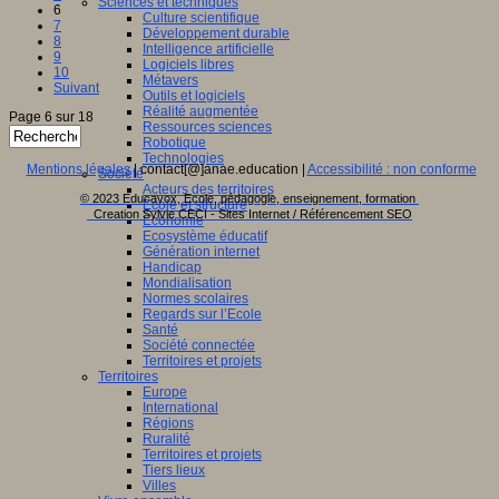
Sciences et techniques
6
Culture scientifique
7
Développement durable
8
Intelligence artificielle
9
Logiciels libres
10
Métavers
Suivant
Outils et logiciels
Réalité augmentée
Page 6 sur 18
Ressources sciences
Robotique
Technologies
Mentions légales
| contact[@]anae.education |
Accessibilité : non conforme
Société
Acteurs des territoires
© 2023 Educavox, Ecole, pédagogie, enseignement, formation
Ecole et structure
Creation Sylvie CECI - Sites Internet / Référencement SEO
Economie
Ecosystème éducatif
Génération internet
Handicap
Mondialisation
Normes scolaires
Regards sur l’Ecole
Santé
Société connectée
Territoires et projets
Territoires
Europe
International
Régions
Ruralité
Territoires et projets
Tiers lieux
Villes