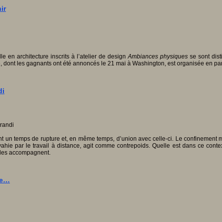
ir
e en architecture inscrits à l’atelier de design
Ambiances physiques
se sont dist
dont les gagnants ont été annoncés le 21 mai à Washington, est organisée en parte
di
nt un temps de rupture et, en même temps, d’union avec celle-ci. Le confinement me
e par le travail à distance, agit comme contrepoids. Quelle est dans ce contexte
s les accompagnent.
le…