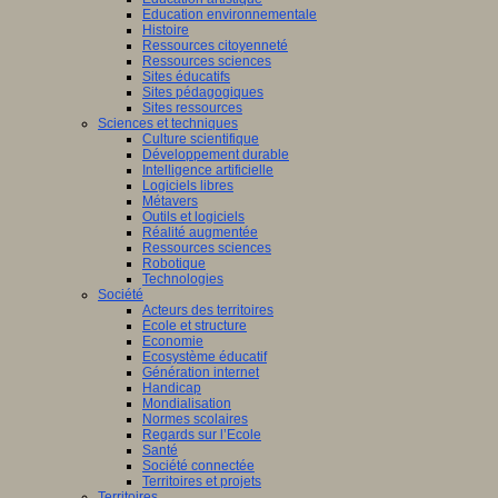
Education environnementale
Histoire
Ressources citoyenneté
Ressources sciences
Sites éducatifs
Sites pédagogiques
Sites ressources
Sciences et techniques
Culture scientifique
Développement durable
Intelligence artificielle
Logiciels libres
Métavers
Outils et logiciels
Réalité augmentée
Ressources sciences
Robotique
Technologies
Société
Acteurs des territoires
Ecole et structure
Economie
Ecosystème éducatif
Génération internet
Handicap
Mondialisation
Normes scolaires
Regards sur l’Ecole
Santé
Société connectée
Territoires et projets
Territoires