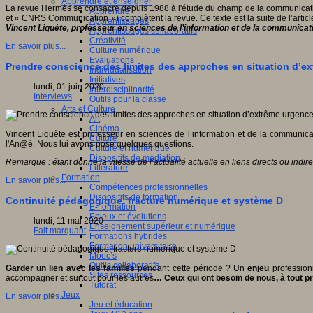
Apprendre et enseigner
La revue Hermès se consacre depuis 1988 à l'étude du champ de la communication
Apprendre
et « CNRS Communication ») complètent la revue. Ce texte est la suite de l’artic
Apprentissages
Vincent Liquète, professeur en sciences de l’information et de la communica
Apprentissages collaboratifs
Créativité
En savoir plus...
Culture numérique
Evaluations
Prendre conscience des limites des approches en situation d’ex
Individualisation
Initiatives
lundi, 01 juin 2020
Interdisciplinarité
Interviews
Outils pour la classe
Arts et Culture
Art
Cinéma
Vincent Liquète est professeur en sciences de l’information et de la communica
Culture
l'An@é. Nous lui avons posé quelques questions.
Culture et numérique
Dispositifs de médiation
Remarque : étant donné la vitesse de l’actualité actuelle en liens directs ou indire
Littérature
Formation
En savoir plus...
Compétences professionnelles
Dispositifs de formation
Continuité pédagogique, fracture numérique et système D
E- formation
Enjeux et évolutions
lundi, 11 mai 2020
Enseignement supérieur et numérique
Fait marquant
Formations hybrides
Formation universitaire
Mooc’s
Outils collaboratifs
Garder un lien avec les familles
pendant cette période ? Un
enjeu
profession
Sites ressources
accompagner et surtout pour les autres
… Ceux qui ont besoin de nous, à tout p
Tutorat
Jeux
En savoir plus...
Jeu et éducation