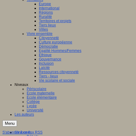
Europe
International
Régions
Ruralité
Territoires et projets
Tiers lieux
Villes
Vivre ensemble
Citoyenneté
Culture européenne
Démocratie
Egalité Hommes/Femmes
Ethique
Gouvernance
Inclusion
Laïcité
Ressources citoyenneté
Tiers - lieux
Vie scolaire et sociale
Niveaux
Périscolaire
Ecole maternelle
Ecole élémentaire
Collège
Lycée
Université
Les auteurs
Menu
S'abonner à ce flux RSS
S'informer