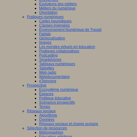
Evolutions des métiers
Métiers du numérique
Orientation
Pratiques numériques
Cartes heuristiques
Classes inversées
Environnement Numérique de Travail
Fablab
Géolocalisation
Images
Les mondes virtuels en éducation
Pratiques collaboratives
Podcasting
Smartphones
Tableaux numériques
Tablettes
Web radio
Webdocumentaire
eTwinning
Prospective
Ecosystème numérique
Espaces
Politique éducative
Scénarios prospectifs
Temps
Réseaux sociaux
Algorithme
Données
Réseaux sociaux et champ scolaire
Sélection de ressources
Bibliographies
Education artistique