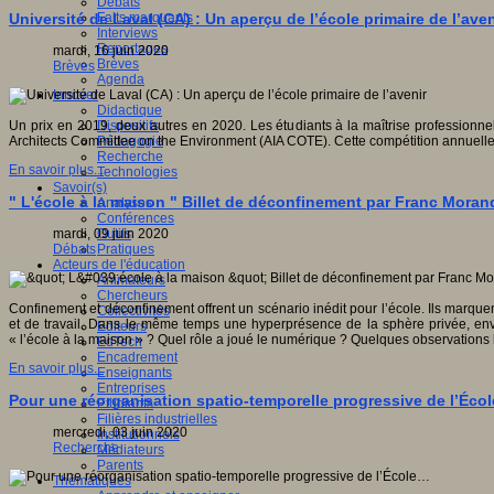
Débats
Faits marquants
Université de Laval (CA) : Un aperçu de l’école primaire de l’aven
Interviews
Reportages
mardi, 16 juin 2020
Brèves
Brèves
Agenda
Innover
Didactique
Dispositifs
Un prix en 2019, deux autres en 2020. Les étudiants à la maîtrise professionnell
Pédagogie
Architects Committee on the Environment (AIA COTE). Cette compétition annuelle, 
Recherche
En savoir plus...
Technologies
Savoir(s)
" L'école à la maison " Billet de déconfinement par Franc Moran
Analyses
Conférences
Outils
mardi, 09 juin 2020
Pratiques
Débats
Acteurs de l'éducation
Animateurs
Chercheurs
Confinement et déconfinement offrent un scénario inédit pour l’école. Ils marque
Collectivités
et de travail. Dans le même temps une hyperprésence de la sphère privée, envahi
Editeurs
« l’école à la maison » ? Quel rôle a joué le numérique ? Quelques observation
EdTech
Encadrement
En savoir plus...
Enseignants
Entreprises
Pour une réorganisation spatio-temporelle progressive de l’Éco
Etudiants
Filières industrielles
mercredi, 03 juin 2020
Institutionnels
Recherche
Médiateurs
Parents
Thématiques