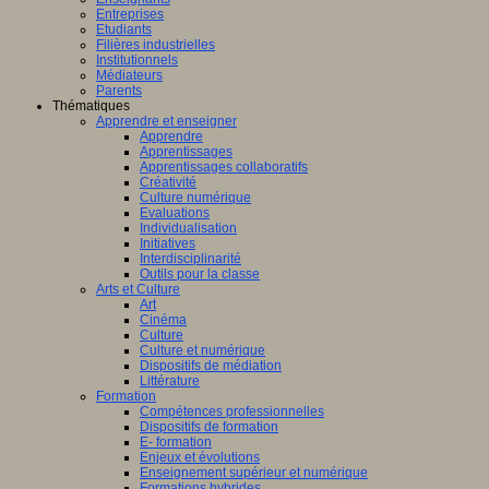
Entreprises
Etudiants
Filières industrielles
Institutionnels
Médiateurs
Parents
Thématiques
Apprendre et enseigner
Apprendre
Apprentissages
Apprentissages collaboratifs
Créativité
Culture numérique
Evaluations
Individualisation
Initiatives
Interdisciplinarité
Outils pour la classe
Arts et Culture
Art
Cinéma
Culture
Culture et numérique
Dispositifs de médiation
Littérature
Formation
Compétences professionnelles
Dispositifs de formation
E- formation
Enjeux et évolutions
Enseignement supérieur et numérique
Formations hybrides