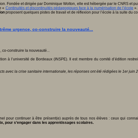
. Fondée et dirigée par Dominique Wolton, elle est hébergée par le CNRS et publi
le «
Continuités et discontinuités pédagogiques face à la numérisation de l’école
».
tion
proposent quelques pistes de travail et de réflexion pour l’école à la suite du c
trême urgence, co-construire la nouveauté...
tion à l’université de Bordeaux (INSPE). Il est membre du comité d’édition restre
cts avec la crise sanitaire internationale, les réponses ont été rédigées le 1er juin 
nel pour continuer à être présent(e) auprès de tous nos élèves : ceux qui conna
rix, pour s’engager dans les apprentissages scolaires.