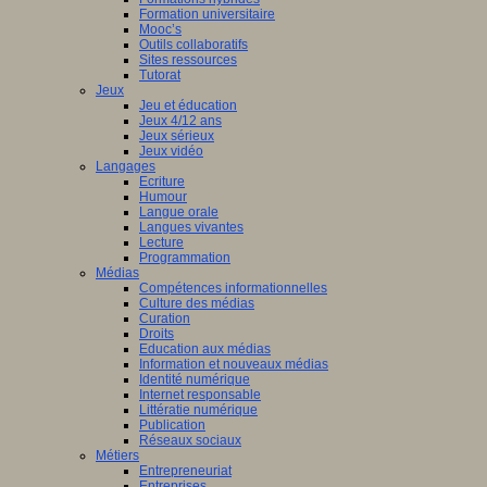
Formation universitaire
Mooc’s
Outils collaboratifs
Sites ressources
Tutorat
Jeux
Jeu et éducation
Jeux 4/12 ans
Jeux sérieux
Jeux vidéo
Langages
Ecriture
Humour
Langue orale
Langues vivantes
Lecture
Programmation
Médias
Compétences informationnelles
Culture des médias
Curation
Droits
Education aux médias
Information et nouveaux médias
Identité numérique
Internet responsable
Littératie numérique
Publication
Réseaux sociaux
Métiers
Entrepreneuriat
Entreprises