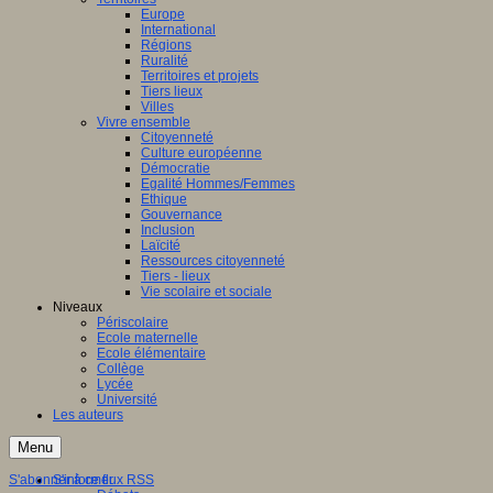
Europe
International
Régions
Ruralité
Territoires et projets
Tiers lieux
Villes
Vivre ensemble
Citoyenneté
Culture européenne
Démocratie
Egalité Hommes/Femmes
Ethique
Gouvernance
Inclusion
Laïcité
Ressources citoyenneté
Tiers - lieux
Vie scolaire et sociale
Niveaux
Périscolaire
Ecole maternelle
Ecole élémentaire
Collège
Lycée
Université
Les auteurs
Menu
S'abonner à ce flux RSS
S'informer