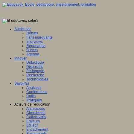
ence
tionale,
S'informer
Débats
ve
Faits marquants
Interviews
E
Reportages
Brèves
Agenda
Innover
Didactique
en
Dispositifs
ation
Pédagogie
Recherche
gence
Technologies
lle
Savoir(s)
Analyses
u
Conférences
lement
Outils
Pratiques
sée
Acteurs de l'éducation
Animateurs
ration
Chercheurs
Collectivités
Editeurs
EdTech
Encadrement
ois
Enseignants