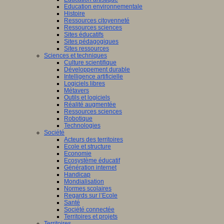
Education environnementale
Histoire
Ressources citoyenneté
Ressources sciences
Sites éducatifs
Sites pédagogiques
Sites ressources
Sciences et techniques
Culture scientifique
Développement durable
Intelligence artificielle
Logiciels libres
Métavers
Outils et logiciels
Réalité augmentée
Ressources sciences
Robotique
Technologies
Société
Acteurs des territoires
Ecole et structure
Economie
Ecosystème éducatif
Génération internet
Handicap
Mondialisation
Normes scolaires
Regards sur l’Ecole
Santé
Société connectée
Territoires et projets
Territoires