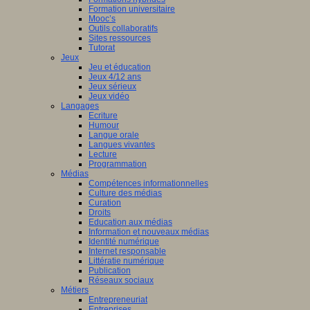
nciers
Formation universitaire
Mooc’s
ué
Outils collaboratifs
Sites ressources
Tutorat
mmation
Jeux
Jeu et éducation
ne
Jeux 4/12 ans
Jeux sérieux
Jeux vidéo
Langages
Ecriture
isme
Humour
Langue orale
st
è
me
Langues vivantes
ation
Lecture
en
Programmation
Médias
Compétences informationnelles
ship
Culture des médias
Curation
Droits
Education aux médias
a
Information et nouveaux médias
Identité numérique
Internet responsable
Littératie numérique
le.
Publication
Réseaux sociaux
Métiers
Entrepreneuriat
Entreprises