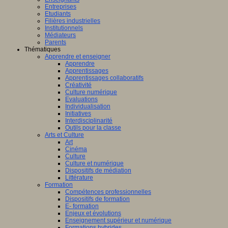
ligence
Entreprises
lle.
Etudiants
on
Filières industrielles
Institutionnels
Médiateurs
Parents
Thématiques
Apprendre et enseigner
al
Apprendre
Apprentissages
Apprentissages collaboratifs
Créativité
Culture numérique
bre,
Evaluations
Individualisation
Initiatives
Interdisciplinarité
Outils pour la classe
Arts et Culture
Art
nts,
Cinéma
,
Culture
eurs
Culture et numérique
Dispositifs de médiation
teurs
Littérature
Formation
Compétences professionnelles
Dispositifs de formation
E- formation
Enjeux et évolutions
Enseignement supérieur et numérique
Formations hybrides