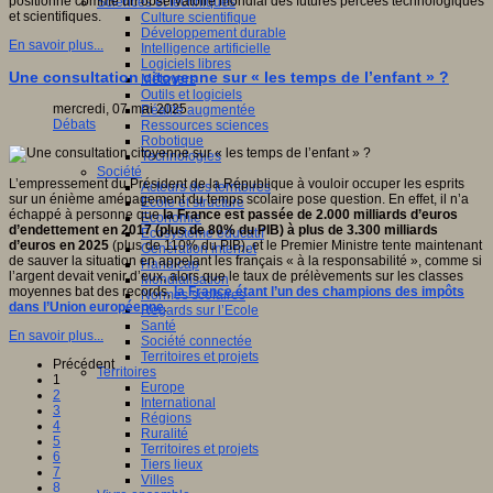
positionne comme un observatoire mondial des futures percées technologiques
Sciences et techniques
et scientifiques.
Culture scientifique
Développement durable
En savoir plus...
Intelligence artificielle
Logiciels libres
Une consultation citoyenne sur « les temps de l’enfant » ?
Métavers
Outils et logiciels
mercredi, 07 mai 2025
Réalité augmentée
Débats
Ressources sciences
Robotique
Technologies
Société
L’empressement du Président de la République à vouloir occuper les esprits
Acteurs des territoires
sur un énième aménagement du temps scolaire pose question. En effet, il n’a
Ecole et structure
échappé à personne que
la France est passée de 2.000 milliards d’euros
Economie
d’endettement en 2017 (plus de 80% du PIB) à plus de 3.300 milliards
Ecosystème éducatif
d’euros en 2025
(plus de 110% du PIB), et le Premier Ministre tente maintenant
Génération internet
de sauver la situation en appelant les français « à la responsabilité », comme si
Handicap
l’argent devait venir d’eux, alors que le taux de prélèvements sur les classes
Mondialisation
moyennes bat des records,
la France étant l’un des champions des impôts
Normes scolaires
dans l’Union européenne
.
Regards sur l’Ecole
Santé
En savoir plus...
Société connectée
Territoires et projets
Précédent
Territoires
1
Europe
2
International
3
Régions
4
Ruralité
5
Territoires et projets
6
Tiers lieux
7
Villes
8