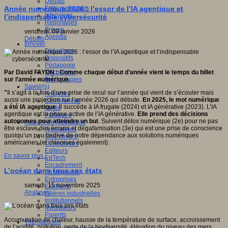
Débats
Faits marquants
Année numérique 2026 : l’essor de l’IA agentique et
Interviews
l’indispensable cybersécurité
Reportages
Brèves
vendredi, 09 janvier 2026
Agenda
Débats
Innover
Didactique
Dispositifs
Pédagogie
Recherche
Par David FAYON : Comme chaque début d’année vient le temps du billet
Technologies
sur l’année numérique.
Savoir(s)
"
Il s’agit à la fois d’une prise de recul sur l’année qui vient de s’écouler mais
Analyses
aussi une projection sur l’année 2026 qui débute.
En 2025, le mot numérique
Conférences
a été IA agentique
. Il succède à IA frugale (2024) et IA générative (2023). L’IA
Outils
agentique est la phase active de l’IA générative.
Elle prend des décisions
Pratiques
autonomes pour atteindre un but
. Suivent détox numérique (2e) pour ne pas
Acteurs de l'éducation
être esclave des écrans et dégafamisation (3e) qui est une prise de conscience
Animateurs
quoiqu’un peu tardive de notre dépendance aux solutions numériques
Chercheurs
américaines (et chinoises également).
Collectivités
Editeurs
En savoir plus...
EdTech
Encadrement
L’océan dans tous ses états
Enseignants
Entreprises
samedi, 15 novembre 2025
Etudiants
Analyses
Filières industrielles
Institutionnels
Médiateurs
Parents
Accumulation de chaleur, hausse de la température de surface, accroissement
Thématiques
de l’acidité, pollution, perte de la biodiversité, élévation du niveau des mers…