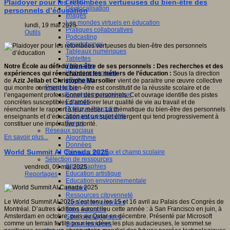
Fablab
Plaidoyer pour les retombées vertueuses du bien-être des
Géolocalisation
personnels d’éducation
Images
Les mondes virtuels en éducation
lundi, 19 mai 2025
Pratiques collaboratives
Outils
Podcasting
Smartphones
Tableaux numériques
Tablettes
Web radio
Notre École au défi du bien-être de ses personnels : Des recherches et des
Webdocumentaire
expériences qui réenchantent les métiers de l’éducation :
Sous la direction
eTwinning
de
Aziz Jellab et Christophe Marsollier
vient de paraitre une œuvre collective
Prospective
qui montre comment le bien-être est constitutif de la réussite scolaire et de
Ecosystème numérique
l’engagement professionnel des personnels. Cet ouvrage identifie des pistes
Espaces
concrètes susceptibles d’améliorer leur qualité de vie au travail et de
Politique éducative
réenchanter le rapport à leur métier. La thématique du bien-être des personnels
Scénarios prospectifs
enseignants et d’éducation est un sujet émergent qui tend progressivement à
Temps
constituer une impérative priorité.
Réseaux sociaux
En savoir plus...
Algorithme
Données
World Summit AI Canada 2025
Réseaux sociaux et champ scolaire
Sélection de ressources
Bibliographies
vendredi, 09 mai 2025
Education artistique
Reportages
Education environnementale
Histoire
Ressources citoyenneté
Le World Summit AI 2025 s’est tenu les 15 et 16 avril au Palais des Congrès de
Ressources sciences
Montréal. D’autres éditions auront lieu cette année : à San Francisco en juin, à
Sites éducatifs
Amsterdam en octobre, puis au Qatar en décembre. Présenté par Microsoft
Sites pédagogiques
comme un terrain fertile pour les idées les plus audacieuses, le sommet se
Sites ressources