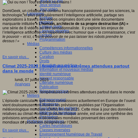
Jeux 4/12 ans
Jeux sérieux
Jeux vidéo
DomiGeek, un créateur de contenu francophone passionné par les sciences, la
Langages
technologie, et plus particulièrement l’intelligence artificielle, partage ses
Ecriture
explorations à travers des vidéos originales dont une série documentaire
Humour
marquante intitulée
« L
’humain, architecte de sa propre destruction (IA)
»
Langue orale
une série de 8 vidéos au titre sensationnaliste. Il y explore les enjeux de
Langues vivantes
l’intelligence artificielle, en rappelant avec humour que
« la connaissance, c
’est
Lecture
le pouvoir – et ici, c
’est le pouvoir de ne pas laisser les robots prendre le
Programmation
dessus !
»
Médias
Compétences informationnelles
Culture des médias
Curation
En savoir plus...
Droits
Education aux médias
Climat 2025-2029 : températures extrêmes attendues partout
Information et nouveaux médias
dans le monde
Identité numérique
Internet responsable
lundi, 07 juillet 2025
Littératie numérique
Analyses
Publication
Réseaux sociaux
Métiers
Entrepreneuriat
L’épisode caniculaire que nous connaissons actuellement en Europe de l’ouest
Entreprises
vient douloureusement illustrer les prévisions publiées par l’Organisation
Evolutions des métiers
météorologique mondiale (OMM) fin mai 2025. Cette mise à jour des données
Métiers du numérique
relatives au climat mondial, produite chaque année, est une une synthèse des
Orientation
prévisions annuelles et décennales mondiales provenant des centres
Pratiques numériques
mondiaux de production désignés par l’OMM
.
Cartes heuristiques
Classes inversées
En savoir plus...
Environnement Numérique de Travail