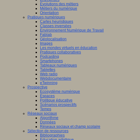
Evolutions des métiers
Métiers du numérique
Orientation
Pratiques numériques
Cartes heuristiques
/www.scaleai.ca/fr/
Classes inversées
Environnement Numérique de Travail
Fablab
Géolocalisation
Images
Les mondes virtuels en éducation
Pratiques collaboratives
Podcasting
Smartphones
/mila.quebec/fr
Tableaux numériques
Tablettes
Web radio
Webdocumentaire
eTwinning
Prospective
Ecosystème numérique
Espaces
Politique éducative
Scénarios prospectifs
Temps
Réseaux sociaux
Algorithme
Données
Réseaux sociaux et champ scolaire
Sélection de ressources
Bibliographies
Education artistique