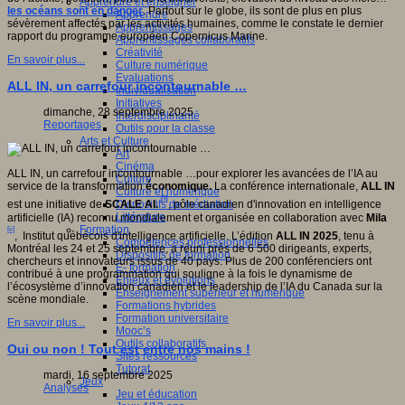
Apprendre et enseigner
les océans sont en danger
. Partout sur le globe, ils sont de plus en plus
Apprendre
sévèrement affectés par les activités humaines, comme le constate le dernier
Apprentissages
rapport du programme européen Copernicus Marine.
Apprentissages collaboratifs
Créativité
En savoir plus...
Culture numérique
Evaluations
ALL IN, un carrefour incontournable …
Individualisation
Initiatives
dimanche, 28 septembre 2025
Interdisciplinarité
Reportages
Outils pour la classe
Arts et Culture
Art
Cinéma
ALL IN, un carrefour incontournable …pour explorer les avancées de l’IA au
Culture
service de la transformation
économique.
La conférence internationale,
ALL IN
Culture et numérique
[i]
Dispositifs de médiation
est une initiative de
SCALE AI.
, pôle canadien d'innovation en intelligence
Littérature
artificielle (IA) reconnu mondialement et organisée en collaboration avec
Mila
Formation
[ii]
, Institut québécois d'intelligence artificielle. L’édition
ALL IN 2025
, tenu à
Compétences professionnelles
Montréal les 24 et 25 septembre, a réuni près de 6 500 dirigeants, experts,
Dispositifs de formation
chercheurs et innovateurs issus de 40 pays. Plus de 200 conférenciers ont
E- formation
contribué à une programmation qui souligne à la fois le dynamisme de
Enjeux et évolutions
l’écosystème d’innovation canadien et le leadership de l’IA du Canada sur la
Enseignement supérieur et numérique
scène mondiale.
Formations hybrides
Formation universitaire
En savoir plus...
Mooc’s
Outils collaboratifs
Oui ou non ! Tout est entre nos mains !
Sites ressources
Tutorat
mardi, 16 septembre 2025
Jeux
Analyses
Jeu et éducation