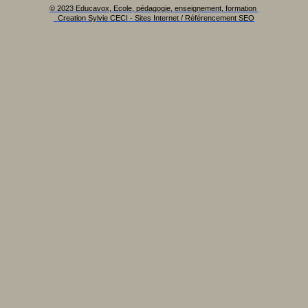
© 2023 Educavox, Ecole, pédagogie, enseignement, formation
Creation Sylvie CECI - Sites Internet / Référencement SEO