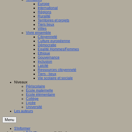
Europe
International
Régions
Ruralité
Territoires et projets
Tiers lieux
Villes
Vivre ensemble
Citoyenneté
Culture européenne
Démocratie
Egalité Hommes/Femmes
Ethique
Gouvernance
Inclusion
Laïcité
Ressources citoyenneté
Tiers - lieux
Vie scolaire et sociale
Niveaux
Périscolaire
Ecole maternelle
Ecole élémentaire
Collège
Lycée
Université
Les auteurs
Menu
S'informer