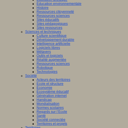
Education environnementale
Histoire
Ressources citoyenneté
Ressources sciences
Sites éducatifs
Sites pédagogiques
Sites ressources
Sciences et techniques
Culture scientifique
Développement durable
Intelligence artificielle
Logiciels libres
Métavers
Outils et logiciels
Réalité augmentée
Ressources sciences
Robotique
Technologies
Société
Acteurs des territoires
Ecole et structure
Economie
Ecosystème éducatif
Génération internet
Handicap
Mondialisation
Normes scolaires
Regards sur l’Ecole
Santé
Société connectée
Territoires et projets
Territoires