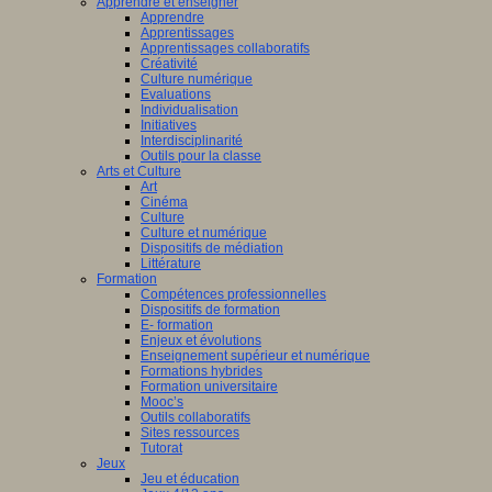
Apprendre et enseigner
Apprendre
Apprentissages
Apprentissages collaboratifs
Créativité
Culture numérique
Evaluations
Individualisation
Initiatives
Interdisciplinarité
Outils pour la classe
Arts et Culture
Art
Cinéma
Culture
Culture et numérique
Dispositifs de médiation
Littérature
Formation
Compétences professionnelles
Dispositifs de formation
E- formation
Enjeux et évolutions
Enseignement supérieur et numérique
Formations hybrides
Formation universitaire
Mooc’s
Outils collaboratifs
Sites ressources
Tutorat
Jeux
Jeu et éducation