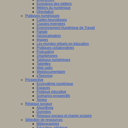
Evolutions des métiers
Métiers du numérique
Orientation
Pratiques numériques
Cartes heuristiques
Classes inversées
Environnement Numérique de Travail
Fablab
Géolocalisation
Images
Les mondes virtuels en éducation
Pratiques collaboratives
Podcasting
Smartphones
Tableaux numériques
Tablettes
Web radio
Webdocumentaire
eTwinning
Prospective
Ecosystème numérique
Espaces
Politique éducative
Scénarios prospectifs
Temps
Réseaux sociaux
Algorithme
Données
Réseaux sociaux et champ scolaire
Sélection de ressources
Bibliographies
Education artistique