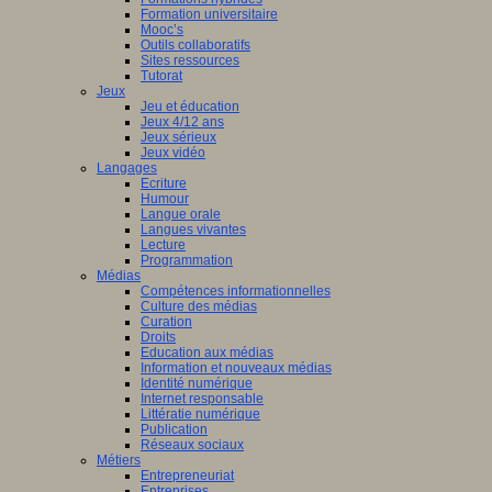
Formation universitaire
Mooc’s
Outils collaboratifs
Sites ressources
Tutorat
Jeux
Jeu et éducation
Jeux 4/12 ans
Jeux sérieux
Jeux vidéo
Langages
Ecriture
Humour
Langue orale
Langues vivantes
Lecture
Programmation
Médias
Compétences informationnelles
Culture des médias
Curation
Droits
Education aux médias
Information et nouveaux médias
Identité numérique
Internet responsable
Littératie numérique
Publication
Réseaux sociaux
Métiers
Entrepreneuriat
Entreprises