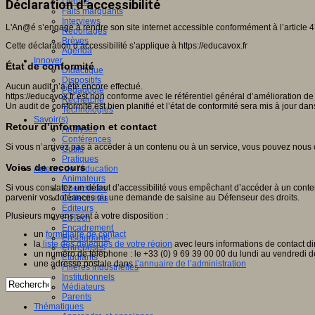
Débats
Déclaration d’accessibilité
Faits marquants
Interviews
L'An@é s’engage à rendre son site internet accessible conformément à l’article 4
Reportages
Brèves
Cette déclaration d’accessibilité s’applique à https://educavox.fr
Agenda
Innover
État de conformité
Didactique
Dispositifs
Aucun audit n’a été encore effectué.
Pédagogie
https://educavox.fr est non conforme avec le référentiel général d’amélioration de
Recherche
Un audit de conformité est bien planifié et l’état de conformité sera mis à jour da
Technologies
Savoir(s)
Retour d’information et contact
Analyses
Conférences
Si vous n’arrivez pas à accéder à un contenu ou à un service, vous pouvez nous c
Outils
Pratiques
Voies de recours
Acteurs de l'éducation
Animateurs
Si vous constatez un défaut d’accessibilité vous empêchant d’accéder à un conten
Chercheurs
parvenir vos doléances ou une demande de saisine au Défenseur des droits.
Collectivités
Editeurs
Plusieurs moyens sont à votre disposition :
EdTech
Encadrement
un
formulaire de contact
Enseignants
la
liste des délégués de votre région
avec leurs informations de contact di
Entreprises
un numéro de téléphone : le +33 (0) 9 69 39 00 00 du lundi au vendredi d
Etudiants
une adresse postale dans
l’annuaire de l’administration
Filières industrielles
Institutionnels
Médiateurs
Parents
Thématiques