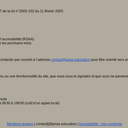
7 de la loi n°2005-102 du 11 février 2005.
 l’accessibilité (RGAA).
ns les prochains mois.
ontacter par courriel à l’adresse
contact@anae.education
pour être orienté vers u
u ou une fonctionnalité du site, que vous nous le signalez et que vous ne parvenez 
rects
e 8h30 à 19h30 (coût d’un appel local)
Mentions légales
| contact[@]anae.education |
Accessibilité : non conforme