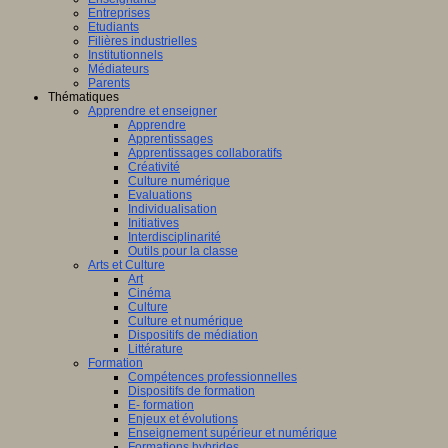
Entreprises
Etudiants
Filières industrielles
Institutionnels
Médiateurs
Parents
Thématiques
Apprendre et enseigner
Apprendre
Apprentissages
Apprentissages collaboratifs
Créativité
Culture numérique
Evaluations
Individualisation
Initiatives
Interdisciplinarité
Outils pour la classe
Arts et Culture
Art
Cinéma
Culture
Culture et numérique
Dispositifs de médiation
Littérature
Formation
Compétences professionnelles
Dispositifs de formation
E- formation
Enjeux et évolutions
Enseignement supérieur et numérique
Formations hybrides