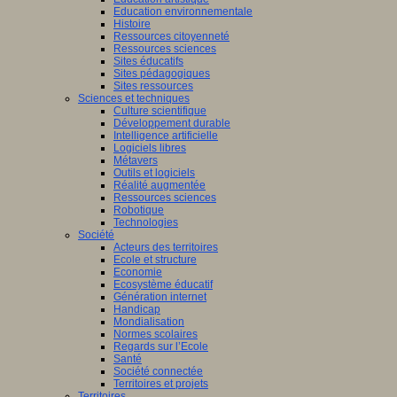
Education environnementale
Histoire
Ressources citoyenneté
Ressources sciences
Sites éducatifs
Sites pédagogiques
Sites ressources
Sciences et techniques
Culture scientifique
Développement durable
Intelligence artificielle
Logiciels libres
Métavers
Outils et logiciels
Réalité augmentée
Ressources sciences
Robotique
Technologies
Société
Acteurs des territoires
Ecole et structure
Economie
Ecosystème éducatif
Génération internet
Handicap
Mondialisation
Normes scolaires
Regards sur l’Ecole
Santé
Société connectée
Territoires et projets
Territoires