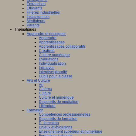
Entreprises
Etudiants
Filières industrielles
Institutionnels
Médiateurs
Parents
Thématiques
Apprendre et enseigner
Apprendre
Apprentissages
Apprentissages collaboratifs
Créativité
Culture numérique
Evaluations
Individualisation
Initiatives
Interdisciplinarité
Outils pour la classe
Arts et Culture
Art
Cinéma
Culture
Culture et numérique
Dispositifs de médiation
Littérature
Formation
Compétences professionnelles
Dispositifs de formation
E- formation
Enjeux et évolutions
Enseignement supérieur et numérique
Formations hybrides