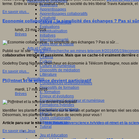
Apprendre et enseigner
terme. Entre la vision qu’instruit Uber, la société du très libéral Travis Kalanick
Apprendre
Apprentissages
En savoir plus...
Apprentissages collaboratifs
Créativité
Economie collaborative : la simplicité des échanges ? Pas si s
Culture numérique
Evaluations
lundi, 23 mai 2016
Individualisation
Brèves
Initiatives
Interdisciplinarité
Outils pour la classe
Arts et Culture
Publié sur le site :
https://blogrecherche.wp.mines-telecom.fr/2016/05/19/economi
Art
collaborative intrigue et passionne. Mais que se cache-t-il vraiment derrière 
Cinéma
Culture
Godefroy Dang Nguyen, chercheur en économie à Télécom Bretagne, nous aide à
Culture et numérique
Dispositifs de médiation
En savoir plus...
Littérature
Formation
Pl@ntnet et la science devient participatif
Compétences professionnelles
Dispositifs de formation
mardi, 17 mai 2016
E- formation
Brèves
Enjeux et évolutions
Enseignement supérieur et numérique
Formations hybrides
Formation universitaire
Identifier les plantes directement sur le terrain et partager en temps réel ses ob
Mooc’s
Désormais, les plantes n'auront plus de secrets pour vous !
Outils collaboratifs
Sites ressources
Article paru sur le site :
http://www.universcience.tv/video-pl-ntnet-et-la-scie
Tutorat
Jeux
En savoir plus...
Jeu et éducation