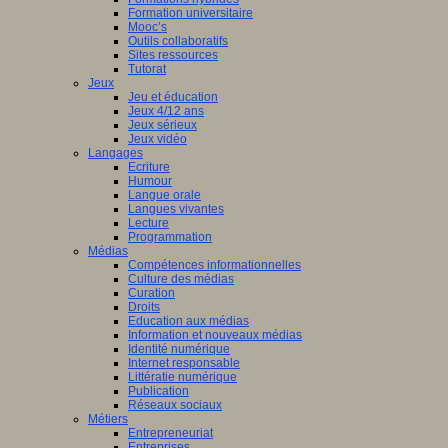
Formation universitaire
Mooc’s
Outils collaboratifs
Sites ressources
Tutorat
Jeux
Jeu et éducation
Jeux 4/12 ans
Jeux sérieux
Jeux vidéo
Langages
Ecriture
Humour
Langue orale
Langues vivantes
Lecture
Programmation
Médias
Compétences informationnelles
Culture des médias
Curation
Droits
Education aux médias
Information et nouveaux médias
Identité numérique
Internet responsable
Littératie numérique
Publication
Réseaux sociaux
Métiers
Entrepreneuriat
Entreprises