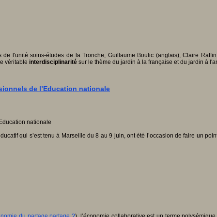
e l'unité soins-études de la Tronche, Guillaume Boulic (anglais), Claire Raffin (
e véritable
interdisciplinarité
sur le thème du jardin à la française et du jardin à l'a
sionnels de l’Education nationale
atif qui s’est tenu à Marseille du 8
au 9 juin, ont été l’occasion de faire un po
onomie du partage partage ?
), l’économie collaborative est un terme polysémiqu