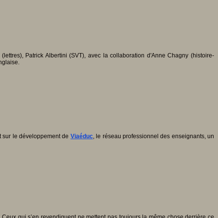
lettres), Patrick Albertini (SVT), avec la collaboration d'Anne Chagny (histoire-
nglaise.
int sur le développement de
Viaéduc
, le réseau professionnel des enseignants, un
e. Ceux qui s’en revendiquent ne mettent pas toujours la même chose derrière ce