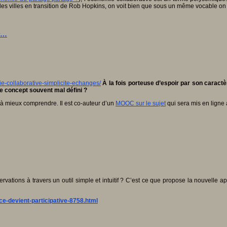
, et les villes en transition de Rob Hopkins, on voit bien que sous un même vocable on
ûr…
e-collaborative-simplicite-echanges/
À la fois porteuse d’espoir par son caract
ce concept souvent mal défini ?
 mieux comprendre. Il est co-auteur d’un
MOOC sur le sujet
qui sera mis en ligne
servations à travers un outil simple et intuitif ? C’est ce que propose la nouvelle a
nce-devient-participative-8758.html