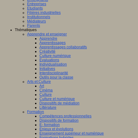
Entreprises
Etudiants
Filières industrielles
Institutionnels
Médiateurs
Parents
Thématiques
Apprendre et enseigner
Apprendre
Apprentissages
Apprentissages collaboratifs
Créativité
Culture numérique
Evaluations
Individualisation
Initiatives
Interdisciplinarité
Outils pour la classe
Arts et Culture
Art
Cinéma
Culture
Culture et numérique
Dispositifs de médiation
Littérature
Formation
Compétences professionnelles
Dispositifs de formation
E- formation
Enjeux et évolutions
Enseignement supérieur et numérique
Formations hybrides