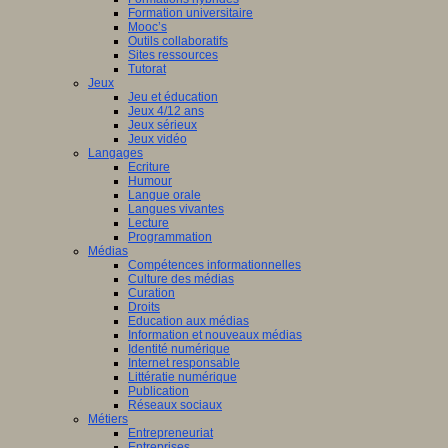
Formation universitaire
Mooc’s
Outils collaboratifs
Sites ressources
Tutorat
Jeux
Jeu et éducation
Jeux 4/12 ans
Jeux sérieux
Jeux vidéo
Langages
Ecriture
Humour
Langue orale
Langues vivantes
Lecture
Programmation
Médias
Compétences informationnelles
Culture des médias
Curation
Droits
Education aux médias
Information et nouveaux médias
Identité numérique
Internet responsable
Littératie numérique
Publication
Réseaux sociaux
Métiers
Entrepreneuriat
Entreprises