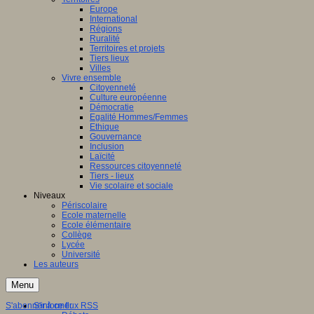
Europe
International
Régions
Ruralité
Territoires et projets
Tiers lieux
Villes
Vivre ensemble
Citoyenneté
Culture européenne
Démocratie
Egalité Hommes/Femmes
Ethique
Gouvernance
Inclusion
Laïcité
Ressources citoyenneté
Tiers - lieux
Vie scolaire et sociale
Niveaux
Périscolaire
Ecole maternelle
Ecole élémentaire
Collège
Lycée
Université
Les auteurs
Menu
S'abonner à ce flux RSS
S'informer