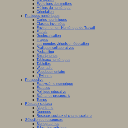
Evolutions des métiers
Métiers du numérique
Orientation
Pratiques numériques
Cartes heuristiques
Classes inversées
Environnement Numérique de Travail
Fablab
Géolocalisation
Images
Les mondes virtuels en éducation
Pratiques collaboratives
Podcasting
Smartphones
Tableaux numériques
Tablettes
Web radio
Webdocumentaire
eTwinning
Prospective
Ecosystème numérique
Espaces
Politique éducative
Scénarios prospectifs
Temps
Réseaux sociaux
Algorithme
Données
Réseaux sociaux et champ scolaire
Sélection de ressources
Bibliographies
Education artistique