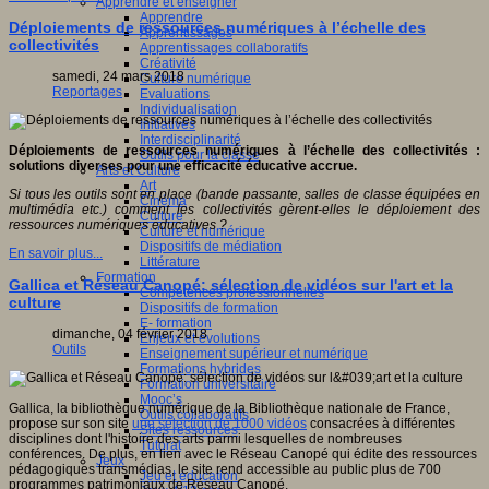
Apprendre et enseigner
Apprendre
Déploiements de ressources numériques à l’échelle des
Apprentissages
collectivités
Apprentissages collaboratifs
Créativité
samedi, 24 mars 2018
Culture numérique
Reportages
Evaluations
Individualisation
Initiatives
Interdisciplinarité
Déploiements de ressources numériques à l’échelle des collectivités :
Outils pour la classe
solutions diverses pour une efficacité éducative accrue.
Arts et Culture
Art
Si tous les outils sont en place (bande passante, salles de classe équipées en
Cinéma
multimédia etc.) comment les collectivités gèrent-elles le déploiement des
Culture
ressources numériques éducatives ?
Culture et numérique
Dispositifs de médiation
En savoir plus...
Littérature
Formation
Gallica et Réseau Canopé: sélection de vidéos sur l'art et la
Compétences professionnelles
culture
Dispositifs de formation
E- formation
dimanche, 04 février 2018
Enjeux et évolutions
Outils
Enseignement supérieur et numérique
Formations hybrides
Formation universitaire
Mooc’s
Gallica, la bibliothèque numérique de la Bibliothèque nationale de France,
Outils collaboratifs
propose sur son site
une sélection de 1000 vidéos
consacrées à différentes
Sites ressources
disciplines dont l'histoire des arts parmi lesquelles de nombreuses
Tutorat
conférences. De plus, en lien avec le Réseau Canopé qui édite des ressources
Jeux
pédagogiques transmédias, le site rend accessible au public plus de 700
Jeu et éducation
programmes patrimoniaux de Réseau Canopé.