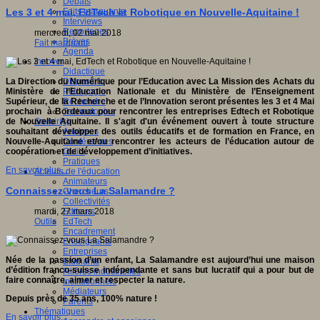
Débats
Faits marquants
Les 3 et 4 mai, EdTech et Robotique en Nouvelle-Aquitaine !
Interviews
Reportages
mercredi, 02 mai 2018
Brèves
Fait marquant
Agenda
Innover
Didactique
Dispositifs
La Direction du Numérique pour l’Education avec La Mission des Achats du
Pédagogie
Ministère de l’Education Nationale et du Ministère de l’Enseignement
Recherche
Supérieur, de la Recherche et de l’Innovation seront présentes les 3 et 4 Mai
Technologies
prochain à Bordeaux pour rencontrer les entreprises Edtech et Robotique
Savoir(s)
de Nouvelle Aquitaine. Il s'agit d'un événement ouvert à toute structure
Analyses
souhaitant développer des outils éducatifs et de formation en France, en
Conférences
Nouvelle-Aquitaine et/ou rencontrer les acteurs de l’éducation autour de
Outils
coopération et de développement d’initiatives.
Pratiques
En savoir plus...
Acteurs de l'éducation
Animateurs
Connaissez-vous La Salamandre ?
Chercheurs
Collectivités
Editeurs
mardi, 27 mars 2018
EdTech
Outils
Encadrement
Enseignants
Entreprises
Née de la passion d’un enfant, La Salamandre est aujourd’hui une maison
Etudiants
d’édition franco-suisse indépendante et sans but lucratif qui a pour but de
Filières industrielles
faire connaître, aimer et respecter la nature.
Institutionnels
Médiateurs
Depuis près de 35 ans, 100% nature !
Parents
Thématiques
En savoir plus...