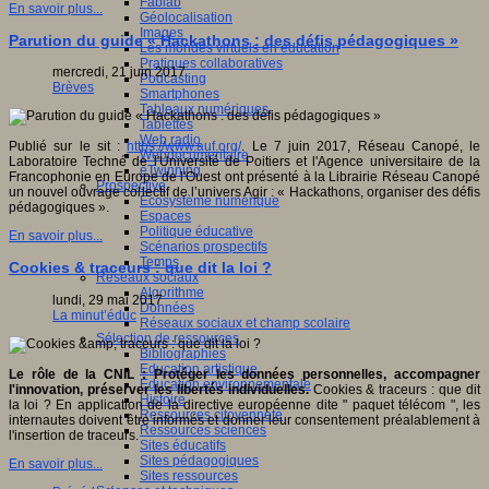
Fablab
En savoir plus...
Géolocalisation
Images
Parution du guide « Hackathons : des défis pédagogiques »
Les mondes virtuels en éducation
Pratiques collaboratives
mercredi, 21 juin 2017
Podcasting
Brèves
Smartphones
Tableaux numériques
Tablettes
Web radio
Publié sur le sit :
https://www.auf.org/
.
Le 7 juin 2017, Réseau Canopé, le
Webdocumentaire
Laboratoire Techné de l'Université de Poitiers et l'Agence universitaire de la
eTwinning
Francophonie en Europe de l'Ouest ont présenté à la Librairie Réseau Canopé
Prospective
un nouvel ouvrage collectif de l’univers Agir : « Hackathons, organiser des défis
Ecosystème numérique
pédagogiques ».
Espaces
Politique éducative
En savoir plus...
Scénarios prospectifs
Temps
Cookies & traceurs : que dit la loi ?
Réseaux sociaux
Algorithme
lundi, 29 mai 2017
Données
La minut’éduc
Réseaux sociaux et champ scolaire
Sélection de ressources
Bibliographies
Education artistique
Le rôle de la CNIL : Protéger les données personnelles, accompagner
Education environnementale
l'innovation, préserver les libertés individuelles.
Cookies & traceurs : que dit
Histoire
la loi ? En application de la directive européenne dite " paquet télécom ", les
Ressources citoyenneté
internautes doivent être informés et donner leur consentement préalablement à
Ressources sciences
l'insertion de traceurs.
Sites éducatifs
Sites pédagogiques
En savoir plus...
Sites ressources