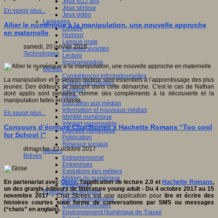
Jeux 4/12 ans
Jeux sérieux
En savoir plus...
Jeux vidéo
Langages
Allier le numérique à la manipulation, une nouvelle approche
Ecriture
en maternelle
Humour
Langue orale
samedi, 20 janvier 2018
Langues vivantes
Technologies
Lecture
Programmation
Médias
Compétences informationnelles
La manipulation et le sensori-moteur sont essentiels à l’apprentissage des plus
Culture des médias
jeunes. Des éditeurs se lancent dans cette démarche. C'est le cas de Nathan
Curation
dont applis sont pensées comme des compléments à la découverte et la
Droits
manipulation faites en classe.
Education aux médias
Information et nouveaux médias
En savoir plus...
Identité numérique
Internet responsable
Concours d’écriture ChatStories x Hachette Romans “Too cool
Littératie numérique
for School !"
Publication
Réseaux sociaux
dimanche, 22 octobre 2017
Métiers
Brèves
Entrepreneuriat
Entreprises
Evolutions des métiers
Métiers du numérique
En partenariat avec
Glose
, l’application de lecture 2.0 et
Hachette Romans
,
Orientation
un des grands éditeurs de littérature young adult -
Du 4 octobre 2017 au 15
Pratiques numériques
novembre 2017 -
Chat Stories est une application pour
lire et écrire des
Cartes heuristiques
histoires courtes sous forme de conversations par SMS ou messages
Classes inversées
(“chats” en anglais).
Environnement Numérique de Travail