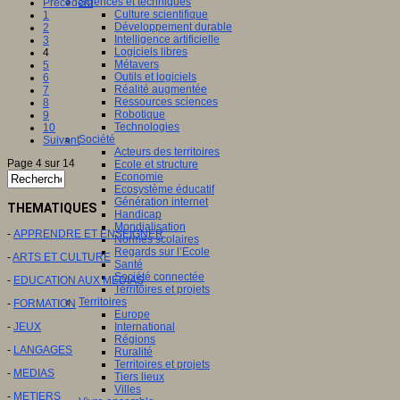
Sciences et techniques
Précédent
Culture scientifique
1
Développement durable
2
Intelligence artificielle
3
Logiciels libres
4
Métavers
5
Outils et logiciels
6
Réalité augmentée
7
Ressources sciences
8
Robotique
9
Technologies
10
Société
Suivant
Acteurs des territoires
Page 4 sur 14
Ecole et structure
Economie
Ecosystème éducatif
Génération internet
THEMATIQUES
Handicap
Mondialisation
-
APPRENDRE ET ENSEIGNER
Normes scolaires
Regards sur l’Ecole
-
ARTS ET CULTURE
Santé
Société connectée
-
EDUCATION AUX MEDIAS
Territoires et projets
Territoires
-
FORMATION
Europe
-
JEUX
International
Régions
-
LANGAGES
Ruralité
Territoires et projets
-
MEDIAS
Tiers lieux
Villes
-
METIERS