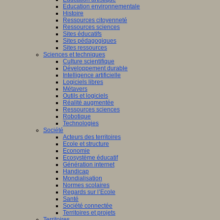
Education environnementale
Histoire
Ressources citoyenneté
Ressources sciences
Sites éducatifs
Sites pédagogiques
Sites ressources
Sciences et techniques
Culture scientifique
Développement durable
Intelligence artificielle
Logiciels libres
Métavers
Outils et logiciels
Réalité augmentée
Ressources sciences
Robotique
Technologies
Société
Acteurs des territoires
Ecole et structure
Economie
Ecosystème éducatif
Génération internet
Handicap
Mondialisation
Normes scolaires
Regards sur l’Ecole
Santé
Société connectée
Territoires et projets
Territoires