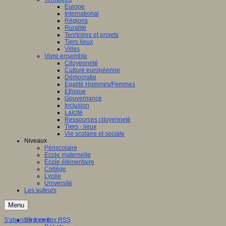
Europe
International
Régions
Ruralité
Territoires et projets
Tiers lieux
Villes
Vivre ensemble
Citoyenneté
Culture européenne
Démocratie
Egalité Hommes/Femmes
Ethique
Gouvernance
Inclusion
Laïcité
Ressources citoyenneté
Tiers - lieux
Vie scolaire et sociale
Niveaux
Périscolaire
Ecole maternelle
Ecole élémentaire
Collège
Lycée
Université
Les auteurs
Menu
S'abonner à ce flux RSS
S'informer