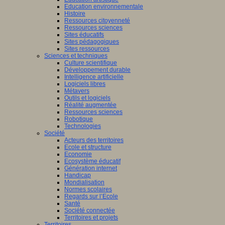
Education environnementale
Histoire
Ressources citoyenneté
Ressources sciences
Sites éducatifs
Sites pédagogiques
Sites ressources
Sciences et techniques
Culture scientifique
Développement durable
Intelligence artificielle
Logiciels libres
Métavers
Outils et logiciels
Réalité augmentée
Ressources sciences
Robotique
Technologies
Société
Acteurs des territoires
Ecole et structure
Economie
Ecosystème éducatif
Génération internet
Handicap
Mondialisation
Normes scolaires
Regards sur l’Ecole
Santé
Société connectée
Territoires et projets
Territoires