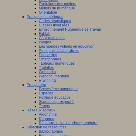
Evolutions des métiers
Métiers du numérique
Orientation
Pratiques numériques
Cartes heuristiques
Classes inversées
Environnement Numérique de Travail
Fablab
Géolocalisation
Images
Les mondes virtuels en éducation
Pratiques collaboratives
Podcasting
Smartphones
Tableaux numériques
Tablettes
Web radio
Webdocumentaire
eTwinning
Prospective
Ecosystème numérique
Espaces
Politique éducative
Scénarios prospectifs
Temps
Réseaux sociaux
Algorithme
Données
Réseaux sociaux et champ scolaire
Sélection de ressources
Bibliographies
Education artistique