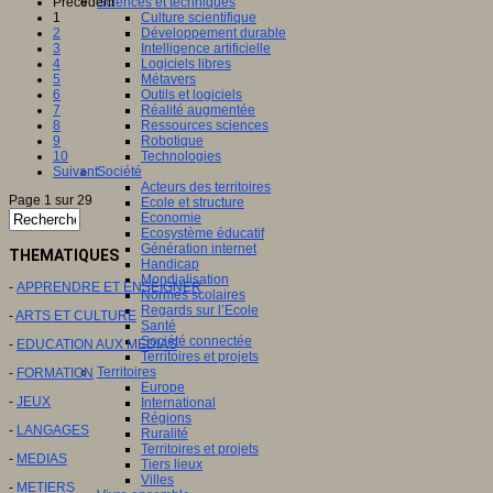
Précédent
Sciences et techniques
1
Culture scientifique
2
Développement durable
3
Intelligence artificielle
4
Logiciels libres
5
Métavers
6
Outils et logiciels
7
Réalité augmentée
8
Ressources sciences
9
Robotique
10
Technologies
Suivant
Société
Acteurs des territoires
Page 1 sur 29
Ecole et structure
Economie
Ecosystème éducatif
Génération internet
THEMATIQUES
Handicap
Mondialisation
-
APPRENDRE ET ENSEIGNER
Normes scolaires
Regards sur l’Ecole
-
ARTS ET CULTURE
Santé
Société connectée
-
EDUCATION AUX MEDIAS
Territoires et projets
Territoires
-
FORMATION
Europe
-
JEUX
International
Régions
-
LANGAGES
Ruralité
Territoires et projets
-
MEDIAS
Tiers lieux
Villes
-
METIERS