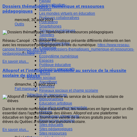
Fablab
Géolocalisation
Dossiers thématiques : Numérique et ressources
Images
pédagogiques
Les mondes virtuels en éducation
Pratiques collaboratives
mercredi, 30 août 2023
Podcasting
Outils
Smartphones
Tableaux numériques
Tablettes
Web radio
Réseau Canopé : Ce dossier thématique présente différents éléments en lien
Webdocumentaire
avec les ressources pédagogiques à l'ère du numérique.
https://www.reseau-
eTwinning
canope.fr/agence-des-usages/dossiers-thematiques_numerique-et-ressources-
Prospective
pedagogiques.html
Ecosystème numérique
Espaces
En savoir plus...
Politique éducative
Scénarios prospectifs
Alloprof et l’intelligence artificielle au service de la réussite
Temps
scolaire de élèves
Réseaux sociaux
Algorithme
dimanche, 13 août 2023
Données
Fait marquant
Réseaux sociaux et champ scolaire
Sélection de ressources
Bibliographies
Education artistique
Education environnementale
Dans le monde numérique d'aujourd'hui, les ressources en ligne jouent un rôle
Histoire
essentiel dans l'apprentissage des élèves. Alloprof est une plateforme
Ressources citoyenneté
éducative en ligne qui fournit une variété de services gratuits pour aider les
Ressources sciences
élèves du Québec à réussir leur parcours scolaire.
Sites éducatifs
Sites pédagogiques
En savoir plus...
Sites ressources