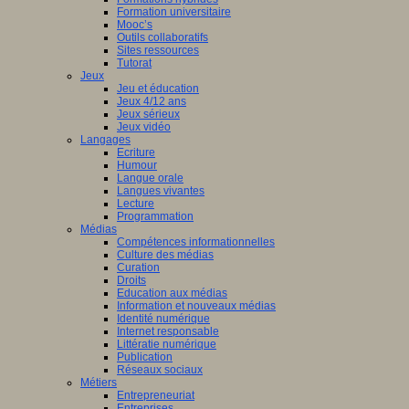
Formation universitaire
Mooc’s
Outils collaboratifs
Sites ressources
Tutorat
Jeux
Jeu et éducation
Jeux 4/12 ans
Jeux sérieux
Jeux vidéo
Langages
Ecriture
Humour
Langue orale
Langues vivantes
Lecture
Programmation
Médias
Compétences informationnelles
Culture des médias
Curation
Droits
Education aux médias
Information et nouveaux médias
Identité numérique
Internet responsable
Littératie numérique
Publication
Réseaux sociaux
Métiers
Entrepreneuriat
Entreprises