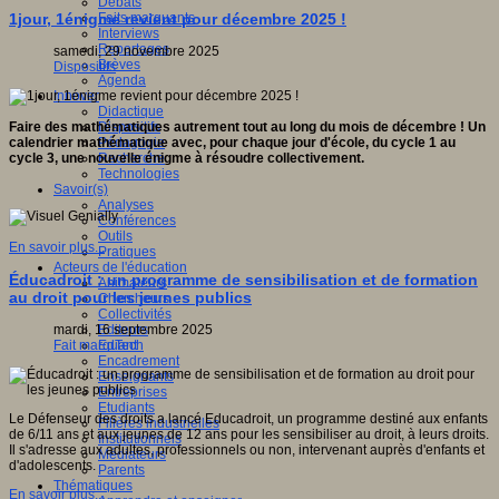
Débats
Faits marquants
1jour, 1énigme revient pour décembre 2025 !
Interviews
Reportages
samedi, 29 novembre 2025
Brèves
Dispositifs
Agenda
Innover
Didactique
Dispositifs
Faire des mathématiques autrement tout au long du mois de décembre ! Un
Pédagogie
calendrier mathématique avec, pour chaque jour d'école, du cycle 1 au
Recherche
cycle 3, une nouvelle énigme à résoudre collectivement.
Technologies
Savoir(s)
Analyses
Conférences
Outils
En savoir plus...
Pratiques
Acteurs de l'éducation
Éducadroit : un programme de sensibilisation et de formation
Animateurs
au droit pour les jeunes publics
Chercheurs
Collectivités
Editeurs
mardi, 16 septembre 2025
EdTech
Fait marquant
Encadrement
Enseignants
Entreprises
Etudiants
Le Défenseur des droits a lancé Educadroit, un programme destiné aux enfants
Filières industrielles
de 6/11 ans et aux jeunes de 12 ans pour les sensibiliser au droit, à leurs droits.
Institutionnels
Il s'adresse aux adultes, professionnels ou non, intervenant auprès d'enfants et
Médiateurs
d'adolescents.
Parents
Thématiques
En savoir plus...