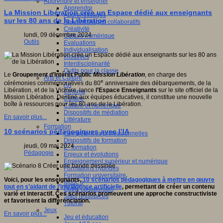
Apprendre et enseigner
Apprendre
La Mission Libération crée un Espace dédié aux enseignants
Apprentissages
sur les 80 ans de la Libération
Apprentissages collaboratifs
Créativité
lundi, 09 décembre 2024
Culture numérique
Outils
Evaluations
Individualisation
Initiatives
Interdisciplinarité
Outils pour la classe
Le
Groupement d’Intérêt Public
Mission Libération
, en charge des
Arts et Culture
e
cérémonies commémoratives du 80
anniversaire des débarquements, de la
Art
Libération, et de la Victoire, lance
l’Espace Enseignants
sur le site officiel de la
Cinéma
Mission Libération. Destiné aux équipes éducatives, il constitue une nouvelle
Culture
boîte à ressources pour les 80 ans de la Libération.
Culture et numérique
Dispositifs de médiation
En savoir plus...
Littérature
Formation
10 scénarios pédagogiques avec l’IA
Compétences professionnelles
Dispositifs de formation
jeudi, 09 mai 2024
E- formation
Pédagogie
Enjeux et évolutions
Enseignement supérieur et numérique
Formations hybrides
Formation universitaire
Voici, pour les enseignants,
10 scénarios pédagogiques à mettre en œuvre
Mooc’s
tout en s’aidant de l’intelligence artificielle
, permettant de créer un contenu
Outils collaboratifs
varié et interactif. Ces scénarios promeuvent une approche constructiviste
Sites ressources
et favorisent la différenciation.
Tutorat
Jeux
En savoir plus...
Jeu et éducation