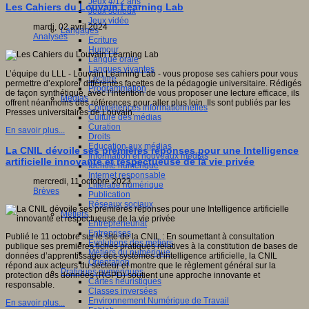
Jeux 4/12 ans
Les Cahiers du Louvain Learning Lab
Jeux sérieux
Jeux vidéo
mardi, 02 avril 2024
Langages
Analyses
Ecriture
Humour
Langue orale
Langues vivantes
L’équipe du LLL - Louvain Learning Lab - vous propose ses cahiers pour vous
Lecture
permettre d’explorer différentes facettes de la pédagogie universitaire. Rédigés
Programmation
de façon synthétique, avec l’intention de vous proposer une lecture efficace, ils
Médias
offrent néanmoins des références pour aller plus loin. Ils sont publiés par les
Compétences informationnelles
Presses universitaires de Louvain.
Culture des médias
Curation
En savoir plus...
Droits
Education aux médias
La CNIL dévoile ses premières réponses pour une Intelligence
Information et nouveaux médias
artificielle innovante et respectueuse de la vie privée
Identité numérique
Internet responsable
mercredi, 11 octobre 2023
Littératie numérique
Brèves
Publication
Réseaux sociaux
Métiers
Entrepreneuriat
Entreprises
Publié le 11 octobre sur le site de la CNIL : En soumettant à consultation
Evolutions des métiers
publique ses premières fiches pratiques relatives à la constitution de bases de
Métiers du numérique
données d’apprentissage des systèmes d’intelligence artificielle, la CNIL
Orientation
répond aux acteurs du secteur et montre que le règlement général sur la
Pratiques numériques
protection des données (RGPD) soutient une approche innovante et
Cartes heuristiques
responsable.
Classes inversées
Environnement Numérique de Travail
En savoir plus...