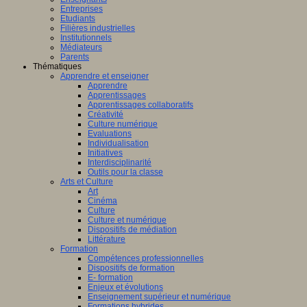
Entreprises
Etudiants
Filières industrielles
Institutionnels
Médiateurs
Parents
Thématiques
Apprendre et enseigner
Apprendre
Apprentissages
Apprentissages collaboratifs
Créativité
Culture numérique
Evaluations
Individualisation
Initiatives
Interdisciplinarité
Outils pour la classe
Arts et Culture
Art
Cinéma
Culture
Culture et numérique
Dispositifs de médiation
Littérature
Formation
Compétences professionnelles
Dispositifs de formation
E- formation
Enjeux et évolutions
Enseignement supérieur et numérique
Formations hybrides