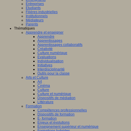
Entreprises
Etudiants
Filières industrielles
Institutionnels
Médiateurs
Parents
Thématiques
Apprendre et enseigner
Apprendre
Apprentissages
Apprentissages collaboratifs
Créativité
Culture numérique
Evaluations
Individualisation
Initiatives
Interdisciplinarité
Outils pour la classe
Arts et Culture
Art
Cinéma
Culture
Culture et numérique
Dispositifs de médiation
Littérature
Formation
Compétences professionnelles
Dispositifs de formation
E- formation
Enjeux et évolutions
Enseignement supérieur et numérique
Formations hybrides