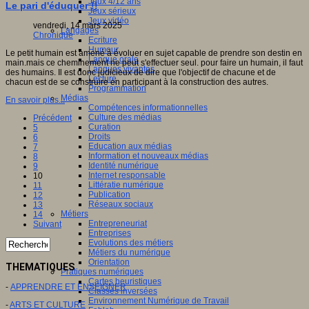
Jeux 4/12 ans
Le pari d'éduquer !!
Jeux sérieux
Jeux vidéo
vendredi, 14 mars 2025
Langages
Chronique
Ecriture
Humour
Le petit humain est amené à évoluer en sujet capable de prendre son destin en
Langue orale
main.mais ce cheminement ne peut s'effectuer seul. pour faire un humain, il faut
Langues vivantes
des humains. Il est donc judicieux de dire que l'objectif de chacune et de
Lecture
chacun est de se construire en participant à la construction des autres.
Programmation
Médias
En savoir plus...
Compétences informationnelles
Culture des médias
Précédent
Curation
5
Droits
6
Education aux médias
7
Information et nouveaux médias
8
Identité numérique
9
Internet responsable
10
Littératie numérique
11
Publication
12
Réseaux sociaux
13
Métiers
14
Entrepreneuriat
Suivant
Entreprises
Evolutions des métiers
Métiers du numérique
Orientation
THEMATIQUES
Pratiques numériques
Cartes heuristiques
-
APPRENDRE ET ENSEIGNER
Classes inversées
Environnement Numérique de Travail
-
ARTS ET CULTURE