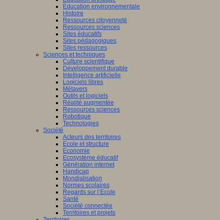
Education environnementale
Histoire
Ressources citoyenneté
Ressources sciences
Sites éducatifs
Sites pédagogiques
Sites ressources
Sciences et techniques
Culture scientifique
Développement durable
Intelligence artificielle
Logiciels libres
Métavers
Outils et logiciels
Réalité augmentée
Ressources sciences
Robotique
Technologies
Société
Acteurs des territoires
Ecole et structure
Economie
Ecosystème éducatif
Génération internet
Handicap
Mondialisation
Normes scolaires
Regards sur l’Ecole
Santé
Société connectée
Territoires et projets
Territoires