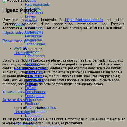
Débats
Faits marquants
Interviews
Figeac Patrick
Reportages
Brèves
Proviseur honoraire, bénévole à
https://radiobastides.fr/
en Lot-et-
Agenda
Garonne, président d’une association intermédiaire par l’activité
Innover
économique, auteur. Pour retrouver les chroniques et autres actualités :
Didactique
https://radiobastides.fr/
Dispositifs
Pédagogie
Recherche
Populisme pénal
Technologies
Savoir(s)
lundi, 05 mai 2025
Analyses
Chronique
Conférences
Outils
L'ombre de Nicolas Sarkozy ne plane pas que sur les financements frauduleux
Pratiques
des campagnes électorales. Son célèbre populisme pénal un fait divers, une loi
Acteurs de l'éducation
continue de faire des émules; Gabriel Attal par exemple avec son texte débattu
Animateurs
au Sénat, visant à "restaurer l'autorité"de la justice des mineurs est un modèle
Chercheurs
du genre rhétorique martiale, manipulation des faits, mesures inapplicables;
Collectivités
Tout y est!! Au grand désespoir des professionnels du monde judiciaire et de
Editeurs
l'enfance, pris en otage de cette sempiternelle instrumentalisation
EdTech
En savoir plus...
Encadrement
Enseignants
Autour de soi...
Entreprises
Etudiants
Filières industrielles
lundi, 07 avril 2025
Institutionnels
Chronique
Médiateurs
J'ai un jour demandé à des jeunes dont je m'occupais où ils, elles aimaient aller
Parents
le week-end, les endroits où ils, elles, se promènent.
Thématiques