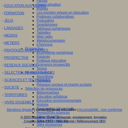
Fablab
Géolocalisation
-
EDUCATION AUX MEDIAS
Images
Les mondes virtuels en éducation
-
FORMATION
Pratiques collaboratives
Podcasting
-
JEUX
Smartphones
-
LANGAGES
Tableaux numériques
Tablettes
-
MEDIAS
Web radio
Webdocumentaire
-
METIERS
eTwinning
Prospective
-
PRATIQUES NUMERIQUES
Ecosystème numérique
Espaces
-
PROSPECTIVE
Politique éducative
Scénarios prospectifs
-
RESEAUX SOCIAUX
Temps
Réseaux sociaux
-
SELECTION DE RESSOURCES
Algorithme
-
SCIENCES ET TECHNIQUES
Données
Réseaux sociaux et champ scolaire
-
SOCIETE
Sélection de ressources
Bibliographies
-
TERRITOIRES
Education artistique
Education environnementale
-
VIVRE ENSEMBLE
Histoire
Ressources citoyenneté
Mentions légales
| contact[@]anae.education |
Accessibilité : non conforme
Ressources sciences
Sites éducatifs
© 2023 Educavox, Ecole, pédagogie, enseignement, formation
Sites pédagogiques
Creation Sylvie CECI - Sites Internet / Référencement SEO
Sites ressources