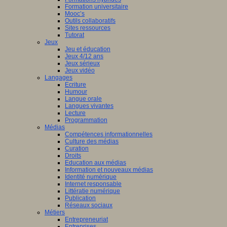
Formation universitaire
Mooc’s
Outils collaboratifs
Sites ressources
Tutorat
Jeux
Jeu et éducation
Jeux 4/12 ans
Jeux sérieux
Jeux vidéo
Langages
Ecriture
Humour
Langue orale
Langues vivantes
Lecture
Programmation
Médias
Compétences informationnelles
Culture des médias
Curation
Droits
Education aux médias
Information et nouveaux médias
Identité numérique
Internet responsable
Littératie numérique
Publication
Réseaux sociaux
Métiers
Entrepreneuriat
Entreprises