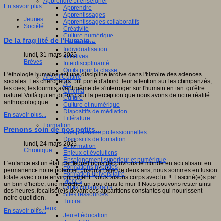
Apprendre et enseigner
En savoir plus...
Apprendre
Apprentissages
Jeunes
Apprentissages collaboratifs
Société
Créativité
Culture numérique
De la fragilité de l'Humain...
Evaluations
Individualisation
lundi, 31 mars 2025
Initiatives
Brèves
Interdisciplinarité
Outils pour la classe
L'éthologie humaine est une discipline tardive dans l'histoire des sciences
Arts et Culture
sociales. Les chercheurs ont porté d'abord leur attention sur les chimpanzés,
Art
les oies, les fourmis avant même de s'interroger sur l'humain en tant qu'être
Cinéma
naturel.Voilà qui en dit long sur la perception que nous avons de notre réalité
Culture
anthropologique.
Culture et numérique
Dispositifs de médiation
En savoir plus...
Littérature
Formation
Prenons soin de nos petits...
Compétences professionnelles
Dispositifs de formation
lundi, 24 mars 2025
E- formation
Chronique
Enjeux et évolutions
Enseignement supérieur et numérique
L'enfance est un état par lequel nous découvrons le monde en actualisant en
Formations hybrides
permanence notre potentiel. Jusqu'à l'âge de deux ans, nous sommes en fusion
Formation universitaire
totale avec notre environnement. Nous faisons corps avec lui !! Fasciné(e)s par
Mooc’s
un brin d'herbe, une mouche, un trou dans le mur !! Nous pouvons rester ainsi
Outils collaboratifs
des heures, focalisé(e)s devant ces apparitions constantes qui nourrissent
Sites ressources
notre quotidien.
Tutorat
Jeux
En savoir plus...
Jeu et éducation