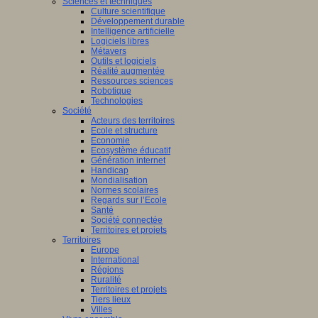
Sciences et techniques
Culture scientifique
Développement durable
Intelligence artificielle
Logiciels libres
Métavers
Outils et logiciels
Réalité augmentée
Ressources sciences
Robotique
Technologies
Société
Acteurs des territoires
Ecole et structure
Economie
Ecosystème éducatif
Génération internet
Handicap
Mondialisation
Normes scolaires
Regards sur l’Ecole
Santé
Société connectée
Territoires et projets
Territoires
Europe
International
Régions
Ruralité
Territoires et projets
Tiers lieux
Villes