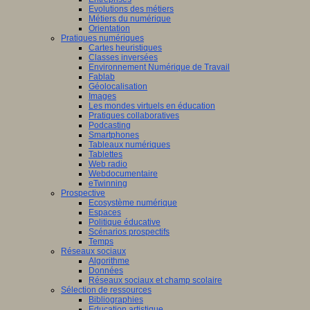
Evolutions des métiers
Métiers du numérique
Orientation
Pratiques numériques
Cartes heuristiques
Classes inversées
Environnement Numérique de Travail
Fablab
Géolocalisation
Images
Les mondes virtuels en éducation
Pratiques collaboratives
Podcasting
Smartphones
Tableaux numériques
Tablettes
Web radio
Webdocumentaire
eTwinning
Prospective
Ecosystème numérique
Espaces
Politique éducative
Scénarios prospectifs
Temps
Réseaux sociaux
Algorithme
Données
Réseaux sociaux et champ scolaire
Sélection de ressources
Bibliographies
Education artistique