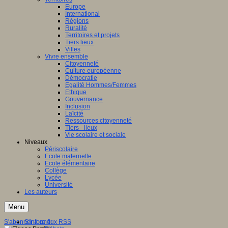
Europe
International
Régions
Ruralité
Territoires et projets
Tiers lieux
Villes
Vivre ensemble
Citoyenneté
Culture européenne
Démocratie
Egalité Hommes/Femmes
Ethique
Gouvernance
Inclusion
Laïcité
Ressources citoyenneté
Tiers - lieux
Vie scolaire et sociale
Niveaux
Périscolaire
Ecole maternelle
Ecole élémentaire
Collège
Lycée
Université
Les auteurs
Menu
S'abonner à ce flux RSS
S'informer