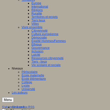
Europe
International
Régions
Ruralité
Territoires et projets
Tiers lieux
Villes
Vivre ensemble
Citoyenneté
Culture européenne
Démocratie
Egalité Hommes/Femmes
Ethique
Gouvernance
Inclusion
Laïcité
Ressources citoyenneté
Tiers - lieux
Vie scolaire et sociale
Niveaux
Périscolaire
Ecole maternelle
Ecole élémentaire
Collège
Lycée
Université
Les auteurs
Menu
S'abonner à ce flux RSS
S'informer