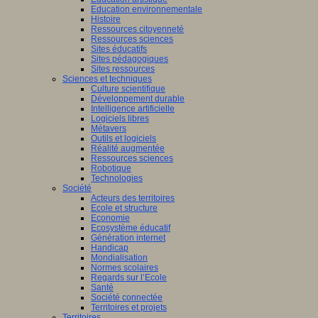
Education environnementale
Histoire
Ressources citoyenneté
Ressources sciences
Sites éducatifs
Sites pédagogiques
Sites ressources
Sciences et techniques
Culture scientifique
Développement durable
Intelligence artificielle
Logiciels libres
Métavers
Outils et logiciels
Réalité augmentée
Ressources sciences
Robotique
Technologies
Société
Acteurs des territoires
Ecole et structure
Economie
Ecosystème éducatif
Génération internet
Handicap
Mondialisation
Normes scolaires
Regards sur l’Ecole
Santé
Société connectée
Territoires et projets
Territoires