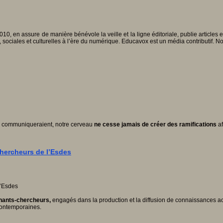
010, en assure de manière bénévole la veille et la ligne éditoriale, publie articles
, sociales et culturelles à l’ère du numérique. Educavox est un média contributif. N
es communiqueraient, notre cerveau
ne cesse jamais de créer des ramifications
af
hercheurs de l’Esdes
gnants-chercheurs,
engagés dans la production et la diffusion de connaissances a
 contemporaines.