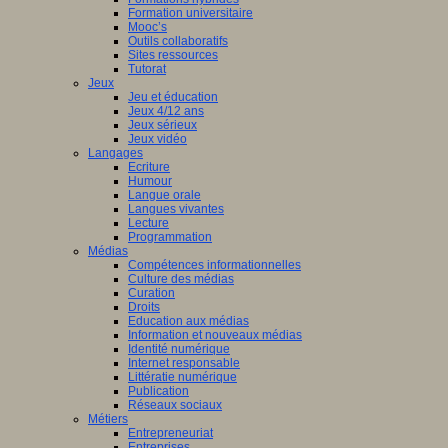
Formation universitaire
Mooc’s
Outils collaboratifs
Sites ressources
Tutorat
Jeux
Jeu et éducation
Jeux 4/12 ans
Jeux sérieux
Jeux vidéo
Langages
Ecriture
Humour
Langue orale
Langues vivantes
Lecture
Programmation
Médias
Compétences informationnelles
Culture des médias
Curation
Droits
Education aux médias
Information et nouveaux médias
Identité numérique
Internet responsable
Littératie numérique
Publication
Réseaux sociaux
Métiers
Entrepreneuriat
Entreprises