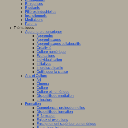
Entreprises
Etudiants
Filières industrielles
Institutionnels
Médiateurs
Parents
Thématiques
Apprendre et enseigner
Apprendre
Apprentissages
Apprentissages collaboratifs
Créativité
Culture numérique
Evaluations
Individualisation
Initiatives
Interdisciplinarité
Outils pour la classe
Arts et Culture
Art
Cinéma
Culture
Culture et numérique
Dispositifs de médiation
Littérature
Formation
Compétences professionnelles
Dispositifs de formation
E- formation
Enjeux et évolutions
Enseignement supérieur et numérique
Formations hybrides