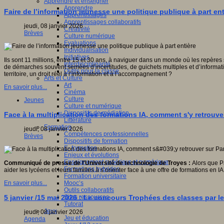
Apprendre et enseigner
Apprendre
Faire de l’information jeunesse une politique publique à part ent
Apprentissages
Apprentissages collaboratifs
jeudi, 08 janvier 2026
Créativité
Brèves
Culture numérique
Evaluations
Individualisation
Initiatives
Ils sont 11 millions, entre 15 et 30 ans, à naviguer dans un monde où les repères
Interdisciplinarité
de démarches souvent semées d’incertitudes, de guichets multiples et d’informati
Outils pour la classe
territoire, un droit réel à l’information et à l’accompagnement ?
Arts et Culture
Art
En savoir plus...
Cinéma
Culture
Jeunes
Culture et numérique
Dispositifs de médiation
Face à la multiplication des formations IA, comment s'y retrouv
Littérature
Formation
jeudi, 08 janvier 2026
Compétences professionnelles
Brèves
Dispositifs de formation
E- formation
Enjeux et évolutions
Enseignement supérieur et numérique
Communiqué de presse de l'Université de technologie de Troyes :
Alors que P
Formations hybrides
aider les lycéens et leurs familles à s’orienter face à une offre de formations en 
Formation universitaire
Mooc’s
En savoir plus...
Outils collaboratifs
Sites ressources
5 janvier /15 mai 2026 : Le concours Trophées des classes par le
Tutorat
Jeux
jeudi, 08 janvier 2026
Jeu et éducation
Agenda