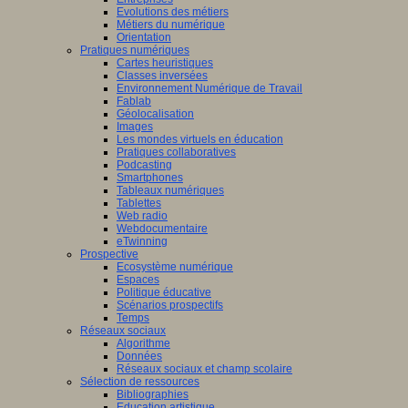
Evolutions des métiers
Métiers du numérique
Orientation
Pratiques numériques
Cartes heuristiques
Classes inversées
Environnement Numérique de Travail
Fablab
Géolocalisation
Images
Les mondes virtuels en éducation
Pratiques collaboratives
Podcasting
Smartphones
Tableaux numériques
Tablettes
Web radio
Webdocumentaire
eTwinning
Prospective
Ecosystème numérique
Espaces
Politique éducative
Scénarios prospectifs
Temps
Réseaux sociaux
Algorithme
Données
Réseaux sociaux et champ scolaire
Sélection de ressources
Bibliographies
Education artistique