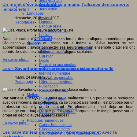
Jeux 4/12 ans
Un projet d’écriture pluridisciplinaire, l’alliance des supports
Jeux sérieux
immatériels !
Jeux vidéo
Langages
Ecriture
dimanche, 29 janvier 2017
Humour
Reportages
Langue orale
Langues vivantes
Lecture
Dans le cadre d’
EIDOS 64
– Le forum des pratiques numériques pour
Programmation
l’éducation – à Lons et Lescar, sur le thème « L’élève hacker de son
Médias
apprentissage : savoir connecter ses neurones », un ensemble d’ateliers ont
Compétences informationnelles
permis de saisir les réalités sur les pratiques scolaires.
Culture des médias
Curation
En savoir plus...
Droits
Education aux médias
Les « Savanturiers du cerveau » en classe maternelle
Information et nouveaux médias
Identité numérique
mardi, 24 janvier 2017
Internet responsable
Pédagogie
Littératie numérique
Publication
Réseaux sociaux
Métiers
Par Murielle Ducroo
: " Le billet de la maîtresse " : Un projet par la recherche
Entrepreneuriat
avec des lycéens, des collégiens, ça se conçoit aisément s’il est proposé par un
Entreprises
professeur scientifique de surcroît. En élémentaire, c’est déjà un beau
Evolutions des métiers
challenge car il faut affronter parfois les remarques sur le temps passé sur ce
Métiers du numérique
projet en dépit d’autres apprentissages !
Orientation
Pratiques numériques
En savoir plus...
Cartes heuristiques
Classes inversées
Les Saventuriers du cerveau : Apprendre par et avec la
Environnement Numérique de Travail