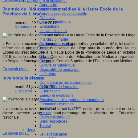
En savoir plus...
Apprendre et enseigner
Apprendre
Journée de l’éducation aux médias à la Haute Ecole de la
Apprentissages
Apprentissages collaboratifs
Province de Liège
Créativité
Culture numérique
mercredi, 22 février 2017
Evaluations
Reportages
Individualisation
Initiatives
Interdisciplinarité
Outils pour la classe
« Education aux médias numériques et apprentissage collaboratif », tel était le
Arts et Culture
thème choisi par le Centre Audiovisuel de Liège pour la journée des Hautes
Art
Ecoles qui s'est déroulée à la Haute Ecole de la Province de Liège en octobre
Cinéma
2016, dans le cadre de la « Quinzaine de l’Education aux Médias » organisée
Culture
en Belgique francophone par le Conseil Supérieur de l’Education aux Médias.
Culture et numérique
En savoir plus...
Dispositifs de médiation
Littérature
Inversons la classe
Formation
Compétences professionnelles
Dispositifs de formation
mardi, 31 janvier 2017
E- formation
Dispositifs
Enjeux et évolutions
Enseignement supérieur et numérique
Formations hybrides
ème
Formation universitaire
Inversons la classe ! innove et lance la 2
édition de « la semaine de la
Mooc’s
classe inversée » sous le haut-patronage de la Ministre de l’Education
Outils collaboratifs
Nationale
Sites ressources
Tutorat
Jeux
En savoir plus...
Jeu et éducation