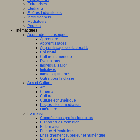
Entreprises
Etudiants
Filières industrielles
Institutionnels
Médiateurs
Parents
Thématiques
Apprendre et enseigner
Apprendre
Apprentissages
Apprentissages collaboratifs
Créativité
Culture numérique
Evaluations
Individualisation
Initiatives
Interdisciplinarité
Outils pour la classe
Arts et Culture
Art
Cinéma
Culture
Culture et numérique
Dispositifs de médiation
Littérature
Formation
Compétences professionnelles
Dispositifs de formation
E- formation
Enjeux et évolutions
Enseignement supérieur et numérique
Formations hybrides