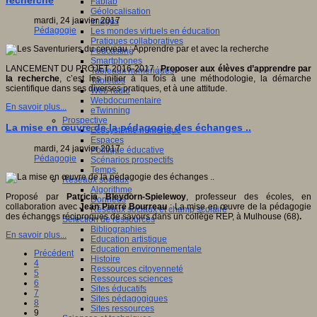
recherche
Fablab
Géolocalisation
mardi, 24 janvier 2017
Images
Pédagogie
Les mondes virtuels en éducation
Pratiques collaboratives
Podcasting
Smartphones
LANCEMENT DU PROJET 2016-2017 :
Proposer aux élèves d’apprendre par
Tableaux numériques
la recherche
, c’est les initier à la fois à une méthodologie, la démarche
Tablettes
scientifique dans ses diverses pratiques, et à une attitude.
Web radio
Webdocumentaire
En savoir plus...
eTwinning
Prospective
La mise en œuvre de la pédagogie des échanges ..
Ecosystème numérique
Espaces
mardi, 24 janvier 2017
Politique éducative
Pédagogie
Scénarios prospectifs
Temps
Réseaux sociaux
Algorithme
Proposé par
Patricia Bleydorn-Spielewoy
, professeur des écoles, en
Données
collaboration avec
Jean Pierre Bourreau
: La mise en œuvre de la pédagogie
Réseaux sociaux et champ scolaire
des échanges réciproques de savoirs dans un collège REP, à Mulhouse (68)
.
Sélection de ressources
Bibliographies
En savoir plus...
Education artistique
Education environnementale
Précédent
Histoire
4
Ressources citoyenneté
5
Ressources sciences
6
Sites éducatifs
7
Sites pédagogiques
8
Sites ressources
9