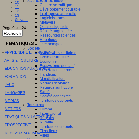
Sciences et techniques
10
Culture scientifique
11
Développement durable
12
Intelligence artificielle
13
Logiciels libres
Suivant
Métavers
Outils et logiciels
Page 9 sur 24
Réalité augmentée
Ressources sciences
Robotique
THEMATIQUES
Technologies
Société
-
APPRENDRE ET ENSEIGNER
Acteurs des territoires
Ecole et structure
-
ARTS ET CULTURE
Economie
Ecosystème éducatif
-
EDUCATION AUX MEDIAS
Génération internet
Handicap
-
FORMATION
Mondialisation
Normes scolaires
-
JEUX
Regards sur l’Ecole
Santé
-
LANGAGES
Société connectée
Territoires et projets
-
MEDIAS
Territoires
-
METIERS
Europe
International
-
PRATIQUES NUMERIQUES
Régions
Ruralité
-
PROSPECTIVE
Territoires et projets
Tiers lieux
-
RESEAUX SOCIAUX
Villes