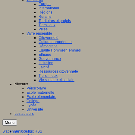
Europe
International
Régions
Ruralité
Territoires et projets
Tiers lieux
Villes
Vivre ensemble
Citoyenneté
Culture européenne
Démocratie
Egalité Hommes/Femmes
Ethique
Gouvernance
Inclusion
Laïcité
Ressources citoyenneté
Tiers - lieux
Vie scolaire et sociale
Niveaux
Périscolaire
Ecole maternelle
Ecole élémentaire
Collège
Lycée
Université
Les auteurs
Menu
S'abonner à ce flux RSS
S'informer