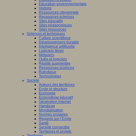
Education environnementale
Histoire
Ressources citoyenneté
Ressources sciences
Sites éducatifs
Sites pédagogiques
Sites ressources
Sciences et techniques
Culture scientifique
Développement durable
Intelligence artificielle
Logiciels libres
Métavers
Outils et logiciels
Réalité augmentée
Ressources sciences
Robotique
Technologies
Société
Acteurs des territoires
Ecole et structure
Economie
Ecosystème éducatif
Génération internet
Handicap
Mondialisation
Normes scolaires
Regards sur l’Ecole
Santé
Société connectée
Territoires et projets
Territoires