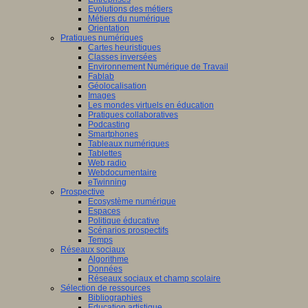
Evolutions des métiers
Métiers du numérique
Orientation
Pratiques numériques
Cartes heuristiques
Classes inversées
Environnement Numérique de Travail
Fablab
Géolocalisation
Images
Les mondes virtuels en éducation
Pratiques collaboratives
Podcasting
Smartphones
Tableaux numériques
Tablettes
Web radio
Webdocumentaire
eTwinning
Prospective
Ecosystème numérique
Espaces
Politique éducative
Scénarios prospectifs
Temps
Réseaux sociaux
Algorithme
Données
Réseaux sociaux et champ scolaire
Sélection de ressources
Bibliographies
Education artistique