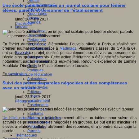
Débats
Faits marquants
Une école parisienne crée un journal scolaire pour fédérer
Interviews
élèves, parents et personnel de l’établissement
Reportages
Brèves
lundi, 20 mars 2017
Agenda
Dispositifs
Innover
Didactique
Dispositifs
Pédagogie
Recherche
En février dernier, l’école élémentaire Louvois, située à Paris, a réalisé son
Technologies
premier journal scolaire grâce à
Madmagz.
Plusieurs classes, du CP à la 6e,
Savoir(s)
ont participé à ce projet, destiné principalement aux élèves, au personnel de
Analyses
l'école ainsi qu'aux parents. Cette action fédératrice a été jugée très favorable,
Conférences
notamment par les enseignants eux-mêmes. Retour d’expérience de Lamine
Outils
Mouldaïa, Directeur de l'école élémentaire Louvois.
Pratiques
En savoir plus...
Acteurs de l'éducation
Animateurs
Suivi des prises de paroles négociées et des compétences
Chercheurs
Collectivités
avec un tableur
Editeurs
EdTech
jeudi, 23 février 2017
Encadrement
Pédagogie
Enseignants
Entreprises
Etudiants
Filières industrielles
Un billet précédent
a expliqué comment utiliser un tableur pour suivre des
Institutionnels
activités de prises de paroles négociées en groupes. Le but est ici d’inciter les
Médiateurs
élèves à élaborer collaborativement des réponses, et à prendre davantage la
Parents
parole.
Thématiques