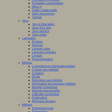
Formation universitaire
Mooc’s
Outils collaboratifs
Sites ressources
Tutorat
Jeux
Jeu et éducation
Jeux 4/12 ans
Jeux sérieux
Jeux vidéo
Langages
Ecriture
Humour
Langue orale
Langues vivantes
Lecture
Programmation
Médias
Compétences informationnelles
Culture des médias
Curation
Droits
Education aux médias
Information et nouveaux médias
Identité numérique
Internet responsable
Littératie numérique
Publication
Réseaux sociaux
Métiers
Entrepreneuriat
Entreprises