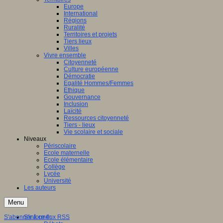
Europe
International
Régions
Ruralité
Territoires et projets
Tiers lieux
Villes
Vivre ensemble
Citoyenneté
Culture européenne
Démocratie
Egalité Hommes/Femmes
Ethique
Gouvernance
Inclusion
Laïcité
Ressources citoyenneté
Tiers - lieux
Vie scolaire et sociale
Niveaux
Périscolaire
Ecole maternelle
Ecole élémentaire
Collège
Lycée
Université
Les auteurs
Menu
S'abonner à ce flux RSS
S'informer