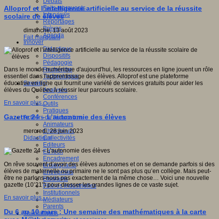
Débats
Faits marquants
Alloprof et l’intelligence artificielle au service de la réussite
Interviews
scolaire de élèves
Reportages
Brèves
dimanche, 13 août 2023
Agenda
Fait marquant
Innover
Didactique
Dispositifs
Pédagogie
Recherche
Dans le monde numérique d'aujourd'hui, les ressources en ligne jouent un rôle
Technologies
essentiel dans l'apprentissage des élèves. Alloprof est une plateforme
Savoir(s)
éducative en ligne qui fournit une variété de services gratuits pour aider les
Analyses
élèves du Québec à réussir leur parcours scolaire.
Conférences
En savoir plus...
Outils
Pratiques
Gazette 24 – L’autonomie des élèves
Acteurs de l'éducation
Animateurs
Chercheurs
mercredi, 28 juin 2023
Collectivités
Didactique
Editeurs
EdTech
Encadrement
On rêve souvent d’avoir des élèves autonomes et on se demande parfois si des
Enseignants
élèves de maternelle ou primaire ne le sont pas plus qu’en collège. Mais peut-
Entreprises
être ne parlons-nous pas exactement de la même chose… Voici une nouvelle
Etudiants
gazette (10’21”) pour dresser les grandes lignes de ce vaste sujet.
Filières industrielles
Institutionnels
En savoir plus...
Médiateurs
Parents
Du 6 au 10 mars : Une semaine des mathématiques à la carte
Thématiques