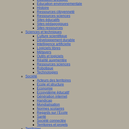
Education environnementale
Histoire
Ressources citoyenneté
Ressources sciences
Sites éducatifs
Sites pédagogiques
Sites ressources
Sciences et techniques
Culture scientifique
Développement durable
Intelligence artificielle
Logiciels libres
Métavers
Outils et logiciels
Réalité augmentée
Ressources sciences
Robotique
Technologies
Société
Acteurs des territoires
Ecole et structure
Economie
Ecosystème éducatif
Génération internet
Handicap
Mondialisation
Normes scolaires
Regards sur l’Ecole
Santé
Société connectée
Territoires et projets
Territoires