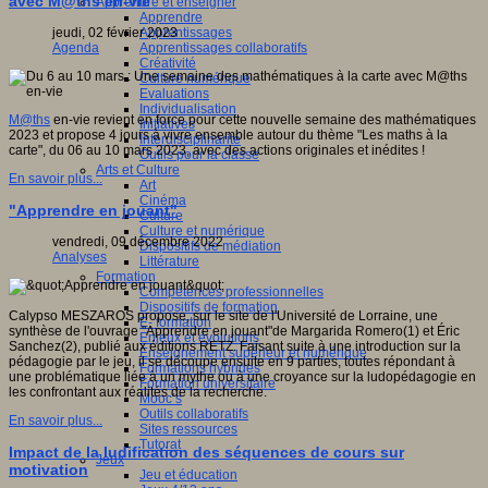
avec M@ths en-vie
Apprendre et enseigner
Apprendre
Apprentissages
jeudi, 02 février 2023
Apprentissages collaboratifs
Agenda
Créativité
Culture numérique
Evaluations
Individualisation
M@ths
en-vie revient en force pour cette nouvelle semaine des mathématiques
Initiatives
2023 et propose 4 jours à vivre ensemble autour du thème "Les maths à la
Interdisciplinarité
carte", du 06 au 10 mars 2023, avec des actions originales et inédites !
Outils pour la classe
Arts et Culture
En savoir plus...
Art
Cinéma
"Apprendre en jouant"
Culture
Culture et numérique
vendredi, 09 décembre 2022
Dispositifs de médiation
Analyses
Littérature
Formation
Compétences professionnelles
Dispositifs de formation
Calypso MESZAROS propose, sur le site de l'Université de Lorraine, une
E- formation
synthèse de l'ouvrage "Apprendre en jouant"de Margarida Romero(1) et Éric
Enjeux et évolutions
Sanchez(2), publié aux éditions RETZ. Faisant suite à une introduction sur la
Enseignement supérieur et numérique
pédagogie par le jeu, il se découpe ensuite en 9 parties, toutes répondant à
Formations hybrides
une problématique liée à un mythe ou à une croyance sur la ludopédagogie en
Formation universitaire
les confrontant aux réalités de la recherche.
Mooc’s
Outils collaboratifs
En savoir plus...
Sites ressources
Tutorat
Impact de la ludification des séquences de cours sur
Jeux
motivation
Jeu et éducation