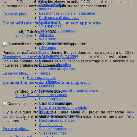
Fablab
capsule ? Comment mettre les élèves en activité ? Comment utiliser les outils
Géolocalisation
numériques ? Comment communiquer sur son fonctionnement ?
Images
Les mondes virtuels en éducation
En savoir plus...
Pratiques collaboratives
Podcasting
Biomimétisme : apprendre à... mieux apprendre
Smartphones
Tableaux numériques
jeudi, 17 décembre 2020
Tablettes
Recherche
Web radio
Webdocumentaire
eTwinning
Prospective
Popularisé par la biologiste Janine Benyus dans son ouvrage paru en 1997,
Ecosystème numérique
Biomimicry: Innovation Inspired by Nature
,
le biomimétisme est aujourd’hui
Espaces
l’objet de nombreuses études et applications et interroge sur la nécessité de
Politique éducative
nouvelles pratiques pédagogiques.
Scénarios prospectifs
Temps
En savoir plus...
Réseaux sociaux
Algorithme
Comment je me suis trompé 5 ans après…
Données
Réseaux sociaux et champ scolaire
vendredi, 27 novembre 2020
Sélection de ressources
Débats
Bibliographies
Education artistique
Education environnementale
Histoire
Il y a quelques mois, j’ai eu Claire Malié du projet de recherche
ANR
Ressources citoyenneté
Conspiracy
. Elle m’invitait à témoigner de mon expérience en me disant “et 5
Ressources sciences
ans après… ?”
Sites éducatifs
En savoir plus...
Sites pédagogiques
Sites ressources
Précédent