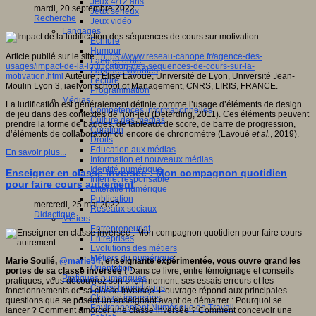
Jeux 4/12 ans
mardi, 20 septembre 2022
Jeux sérieux
Recherche
Jeux vidéo
Langages
Ecriture
Humour
Article publié sur le site :
https://www.reseau-canope.fr/agence-des-
Langue orale
usages/impact-de-la-ludification-des-sequences-de-cours-sur-la-
Langues vivantes
motivation.html
Auteure : Élise Lavoué, Université de Lyon, Université Jean-
Lecture
Moulin Lyon 3, iaelyon school of Management, CNRS, LIRIS, FRANCE.
Programmation
Médias
La ludification est généralement définie comme l’usage d’éléments de design
Compétences informationnelles
de jeu dans des contextes de non-jeu (Deterding, 2011). Ces éléments peuvent
Culture des médias
prendre la forme de badges, de tableaux de score, de barre de progression,
Curation
d’éléments de collaboration ou encore de chronomètre (Lavoué
et al.
, 2019).
Droits
Education aux médias
En savoir plus...
Information et nouveaux médias
Identité numérique
Enseigner en classe inversée : Mon compagnon quotidien
Internet responsable
pour faire cours autrement
Littératie numérique
Publication
mercredi, 25 mai 2022
Réseaux sociaux
Didactique
Métiers
Entrepreneuriat
Entreprises
Evolutions des métiers
Métiers du numérique
Marie Soulié,
@marie34
, enseignante expérimentée, vous ouvre grand les
Orientation
portes de sa classe inversée !
Dans ce livre, entre témoignage et conseils
Pratiques numériques
pratiques, vous découvrez son cheminement, ses essais erreurs et les
Cartes heuristiques
fonctionnements de sa classe inversée. L’ouvrage répond aux principales
Classes inversées
questions que se posent un enseignant avant de démarrer : Pourquoi se
Environnement Numérique de Travail
lancer ? Comment amorcer une classe inversée ? Comment concevoir une