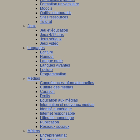
Formation universitaire
Mooc’s
Outils collaboratifs
Sites ressources
Tutorat
Jeux
Jeu et éducation
Jeux 4/12 ans
Jeux sérieux
Jeux vidéo
Langages
Ecriture
Humour
Langue orale
Langues vivantes
Lecture
Programmation
Médias
Compétences informationnelles
Culture des médias
Curation
Droits
Education aux médias
Information et nouveaux médias
Identité numérique
Internet responsable
Littératie numérique
Publication
Réseaux sociaux
Métiers
Entrepreneuriat
Entreprises