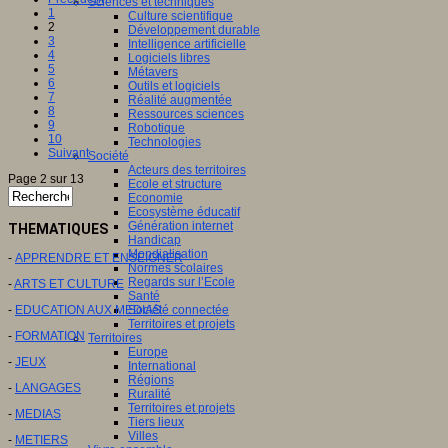
Sciences et techniques
1
Culture scientifique
2
Développement durable
3
Intelligence artificielle
4
Logiciels libres
5
Métavers
6
Outils et logiciels
7
Réalité augmentée
8
Ressources sciences
9
Robotique
10
Technologies
Suivant
Société
Acteurs des territoires
Page 2 sur 13
Ecole et structure
Economie
Ecosystème éducatif
Génération internet
THEMATIQUES
Handicap
Mondialisation
-
APPRENDRE ET ENSEIGNER
Normes scolaires
Regards sur l’Ecole
-
ARTS ET CULTURE
Santé
-
EDUCATION AUX MEDIAS
Société connectée
Territoires et projets
-
FORMATION
Territoires
Europe
-
JEUX
International
Régions
-
LANGAGES
Ruralité
Territoires et projets
-
MEDIAS
Tiers lieux
Villes
-
METIERS