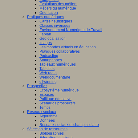
Evolutions des métiers
Métiers du numérique
Orientation
Pratiques numériques
Cartes heuristiques
Classes inversées
Environnement Numérique de Travail
Fablab
Géolocalisation
Images
Les mondes virtuels en éducation
Pratiques collaboratives
Podcasting
Smartphones
Tableaux numériques
Tablettes
Web radio
Webdocumentaire
eTwinning
Prospective
Ecosystème numérique
Espaces
Politique éducative
Scénarios prospectifs
Temps
Réseaux sociaux
Algorithme
Données
Réseaux sociaux et champ scolaire
Sélection de ressources
Bibliographies
Education artistique