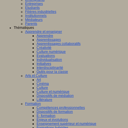
Entreprises
Etudiants
Filières industrielles
Institutionnels
Médiateurs
Parents
Thématiques
Apprendre et enseigner
Apprendre
Apprentissages
Apprentissages collaboratifs
Créativité
Culture numérique
Evaluations
Individualisation
Initiatives
Interdisciplinarité
Outils pour la classe
Arts et Culture
Art
Cinéma
Culture
Culture et numérique
Dispositifs de médiation
Littérature
Formation
Compétences professionnelles
Dispositifs de formation
E- formation
Enjeux et évolutions
Enseignement supérieur et numérique
Formations hybrides