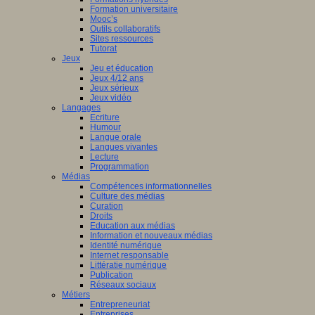
Formation universitaire
Mooc’s
Outils collaboratifs
Sites ressources
Tutorat
Jeux
Jeu et éducation
Jeux 4/12 ans
Jeux sérieux
Jeux vidéo
Langages
Ecriture
Humour
Langue orale
Langues vivantes
Lecture
Programmation
Médias
Compétences informationnelles
Culture des médias
Curation
Droits
Education aux médias
Information et nouveaux médias
Identité numérique
Internet responsable
Littératie numérique
Publication
Réseaux sociaux
Métiers
Entrepreneuriat
Entreprises