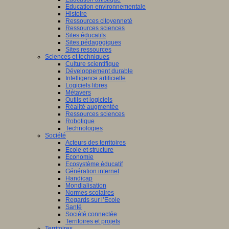
Education environnementale
Histoire
Ressources citoyenneté
Ressources sciences
Sites éducatifs
Sites pédagogiques
Sites ressources
Sciences et techniques
Culture scientifique
Développement durable
Intelligence artificielle
Logiciels libres
Métavers
Outils et logiciels
Réalité augmentée
Ressources sciences
Robotique
Technologies
Société
Acteurs des territoires
Ecole et structure
Economie
Ecosystème éducatif
Génération internet
Handicap
Mondialisation
Normes scolaires
Regards sur l’Ecole
Santé
Société connectée
Territoires et projets
Territoires