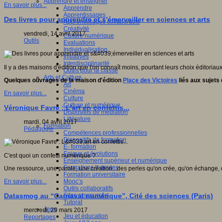
Apprendre et enseigner
En savoir plus...
Apprendre
Apprentissages
Des livres pour apprendre et s'émerveiller en sciences et arts
Apprentissages collaboratifs
Créativité
vendredi, 14 avril 2017
Culture numérique
Outils
Evaluations
Individualisation
Initiatives
Interdisciplinarité
Il y a des maisons d'édition que l'on connaît moins, pourtant leurs choix éditoriaux 
Outils pour la classe
Arts et Culture
Quelques ouvrages de la maison d'édition
Place des Victoires
liés aux sujets q
Art
Cinéma
En savoir plus...
Culture
Culture et numérique
Véronique Favre : L'art en confettis...
Dispositifs de médiation
Littérature
mardi, 04 avril 2017
Formation
Pédagogie
Compétences professionnelles
Dispositifs de formation
E- formation
Enjeux et évolutions
C'est quoi un confetti numérique ?
Enseignement supérieur et numérique
Formations hybrides
Une ressource, une parole, une création...des perles qu'on crée, qu'on échange, qu'
Formation universitaire
Mooc’s
En savoir plus...
Outils collaboratifs
Sites ressources
Datasmog au “Carnaval numérique”, Cité des sciences (Paris)
Tutorat
Jeux
mercredi, 29 mars 2017
Jeu et éducation
Reportages