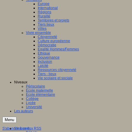
Europe
International
Régions
Ruralité
Territoires et projets
Tiers lieux
Villes
Vivre ensemble
Citoyenneté
Culture européenne
Démocratie
Egalité Hommes/Femmes
Ethique
Gouvernance
Inclusion
Laïcité
Ressources citoyenneté
Tiers - lieux
Vie scolaire et sociale
Niveaux
Périscolaire
Ecole maternelle
Ecole élémentaire
Collège
Lycée
Université
Les auteurs
Menu
S'abonner à ce flux RSS
S'informer