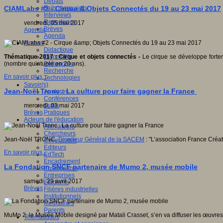
Débats
Faits marquants
CIAMLabs #2 - Cirque & Objets Connectés du 19 au 23 mai 2017
Interviews
Reportages
vendredi, 05 mai 2017
Brèves
Agenda
Agenda
Innover
Didactique
Dispositifs
Thématique 2017 : Cirque et objets connectés -
Le cirque se développe forte
Pédagogie
(nombre quintuplé en 20 ans).
Recherche
En savoir plus...
Technologies
Savoir(s)
Jean-Noël Tronc : La culture pour faire gagner la France
Analyses
Conférences
Outils
mercredi, 03 mai 2017
Pratiques
Brèves
Acteurs de l'éducation
Animateurs
Chercheurs
Jean-Noël TRONC,
Directeur Général de la SACEM
: "L’association France Créat
Collectivités
Editeurs
En savoir plus...
EdTech
Encadrement
La Fondation SNCF partenaire de Mumo 2, musée mobile
Enseignants
Entreprises
samedi, 29 avril 2017
Etudiants
Brèves
Filières industrielles
Institutionnels
Médiateurs
Parents
MuMo 2, le Musée Mobile designé par Matali Crasset, s’en va diffuser les œuvres
Thématiques