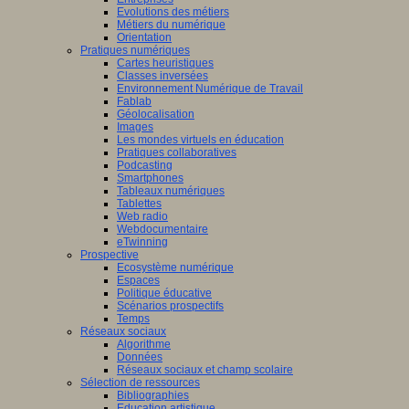
Evolutions des métiers
Métiers du numérique
Orientation
Pratiques numériques
Cartes heuristiques
Classes inversées
Environnement Numérique de Travail
Fablab
Géolocalisation
Images
Les mondes virtuels en éducation
Pratiques collaboratives
Podcasting
Smartphones
Tableaux numériques
Tablettes
Web radio
Webdocumentaire
eTwinning
Prospective
Ecosystème numérique
Espaces
Politique éducative
Scénarios prospectifs
Temps
Réseaux sociaux
Algorithme
Données
Réseaux sociaux et champ scolaire
Sélection de ressources
Bibliographies
Education artistique