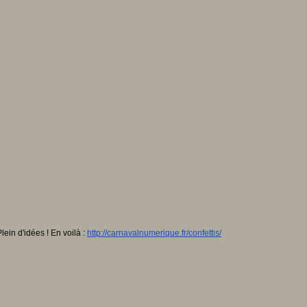
lein d'idées ! En voilà :
http://carnavalnumerique.fr/confettis/