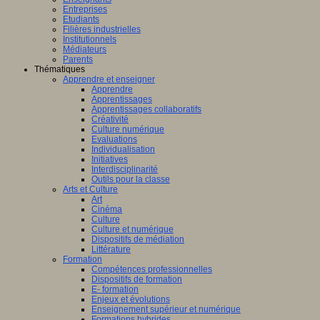
Entreprises
Etudiants
Filières industrielles
Institutionnels
Médiateurs
Parents
Thématiques
Apprendre et enseigner
Apprendre
Apprentissages
Apprentissages collaboratifs
Créativité
Culture numérique
Evaluations
Individualisation
Initiatives
Interdisciplinarité
Outils pour la classe
Arts et Culture
Art
Cinéma
Culture
Culture et numérique
Dispositifs de médiation
Littérature
Formation
Compétences professionnelles
Dispositifs de formation
E- formation
Enjeux et évolutions
Enseignement supérieur et numérique
Formations hybrides