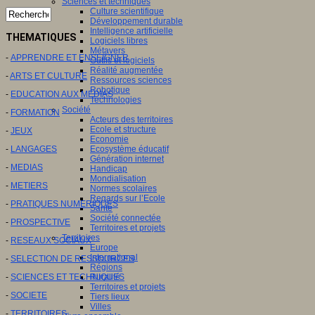
Sciences et techniques
Culture scientifique
Développement durable
Intelligence artificielle
THEMATIQUES
Logiciels libres
Métavers
-
APPRENDRE ET ENSEIGNER
Outils et logiciels
Réalité augmentée
-
ARTS ET CULTURE
Ressources sciences
Robotique
-
EDUCATION AUX MEDIAS
Technologies
Société
-
FORMATION
Acteurs des territoires
Ecole et structure
-
JEUX
Economie
Ecosystème éducatif
-
LANGAGES
Génération internet
-
MEDIAS
Handicap
Mondialisation
-
METIERS
Normes scolaires
Regards sur l’Ecole
-
PRATIQUES NUMERIQUES
Santé
Société connectée
-
PROSPECTIVE
Territoires et projets
Territoires
-
RESEAUX SOCIAUX
Europe
International
-
SELECTION DE RESSOURCES
Régions
Ruralité
-
SCIENCES ET TECHNIQUES
Territoires et projets
-
SOCIETE
Tiers lieux
Villes
-
TERRITOIRES