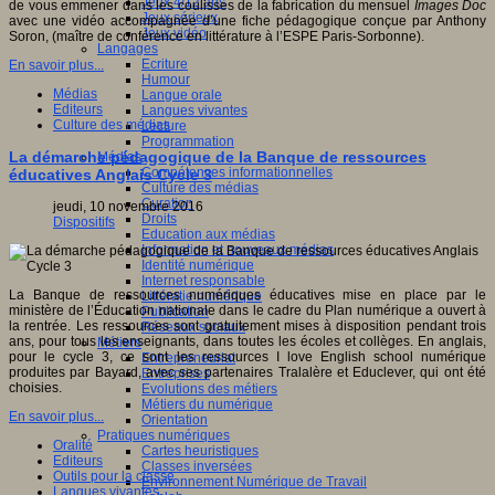
Jeux 4/12 ans
de vous emmener dans les coulisses de la fabrication du mensuel
Images Doc
Jeux sérieux
avec une vidéo accompagnée d’une fiche pédagogique conçue par Anthony
Jeux vidéo
Soron, (maître de conférence en littérature à l’ESPE Paris-Sorbonne).
Langages
Ecriture
En savoir plus...
Humour
Médias
Langue orale
Editeurs
Langues vivantes
Culture des médias
Lecture
Programmation
La démarche pédagogique de la Banque de ressources
Médias
Compétences informationnelles
éducatives Anglais Cycle 3
Culture des médias
Curation
jeudi, 10 novembre 2016
Droits
Dispositifs
Education aux médias
Information et nouveaux médias
Identité numérique
Internet responsable
La Banque de ressources numériques éducatives mise en place par le
Littératie numérique
ministère de l’Éducation nationale dans le cadre du Plan numérique a ouvert à
Publication
la rentrée. Les ressources sont gratuitement mises à disposition pendant trois
Réseaux sociaux
ans, pour tous les enseignants, dans toutes les écoles et collèges. En anglais,
Métiers
pour le cycle 3, ce sont les ressources I love English school numérique
Entrepreneuriat
produites par Bayard, avec ses partenaires Tralalère et Educlever, qui ont été
Entreprises
choisies.
Evolutions des métiers
Métiers du numérique
En savoir plus...
Orientation
Pratiques numériques
Oralité
Cartes heuristiques
Editeurs
Classes inversées
Outils pour la classe
Environnement Numérique de Travail
Langues vivantes