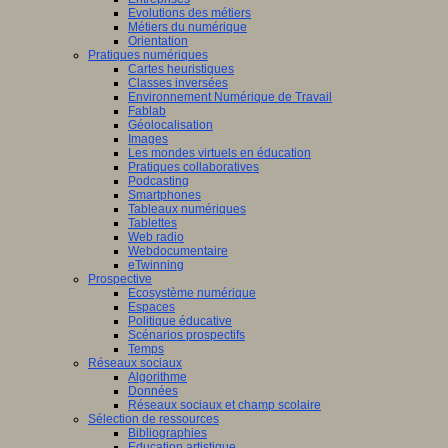
Evolutions des métiers
Métiers du numérique
Orientation
Pratiques numériques
Cartes heuristiques
Classes inversées
Environnement Numérique de Travail
Fablab
Géolocalisation
Images
Les mondes virtuels en éducation
Pratiques collaboratives
Podcasting
Smartphones
Tableaux numériques
Tablettes
Web radio
Webdocumentaire
eTwinning
Prospective
Ecosystème numérique
Espaces
Politique éducative
Scénarios prospectifs
Temps
Réseaux sociaux
Algorithme
Données
Réseaux sociaux et champ scolaire
Sélection de ressources
Bibliographies
Education artistique