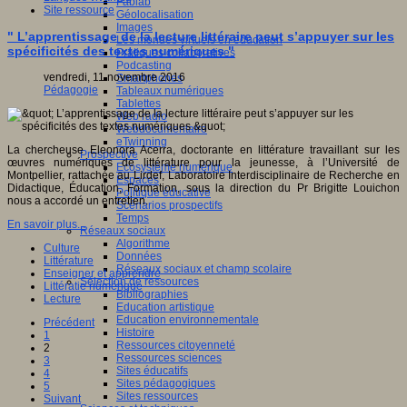
Fablab
Site ressource
Géolocalisation
Images
" L’apprentissage de la lecture littéraire peut s’appuyer sur les
Les mondes virtuels en éducation
spécificités des textes numériques "
Pratiques collaboratives
Podcasting
vendredi, 11 novembre 2016
Smartphones
Pédagogie
Tableaux numériques
Tablettes
Web radio
Webdocumentaire
eTwinning
La chercheuse Eleonora Acerra, doctorante en littérature travaillant sur les
Prospective
œuvres numériques de littérature pour la jeunesse, à l’Université de
Ecosystème numérique
Montpellier, rattachée au Lirdef, Laboratoire Interdisciplinaire de Recherche en
Espaces
Didactique, Éducation, Formation, sous la direction du Pr Brigitte Louichon
Politique éducative
nous a accordé un entretien.
Scénarios prospectifs
Temps
En savoir plus...
Réseaux sociaux
Algorithme
Culture
Données
Littérature
Réseaux sociaux et champ scolaire
Enseigner et apprendre
Sélection de ressources
Littératie numérique
Bibliographies
Lecture
Education artistique
Education environnementale
Précédent
Histoire
1
Ressources citoyenneté
2
Ressources sciences
3
Sites éducatifs
4
Sites pédagogiques
5
Sites ressources
Suivant