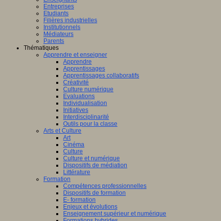
Entreprises
Etudiants
Filières industrielles
Institutionnels
Médiateurs
Parents
Thématiques
Apprendre et enseigner
Apprendre
Apprentissages
Apprentissages collaboratifs
Créativité
Culture numérique
Evaluations
Individualisation
Initiatives
Interdisciplinarité
Outils pour la classe
Arts et Culture
Art
Cinéma
Culture
Culture et numérique
Dispositifs de médiation
Littérature
Formation
Compétences professionnelles
Dispositifs de formation
E- formation
Enjeux et évolutions
Enseignement supérieur et numérique
Formations hybrides