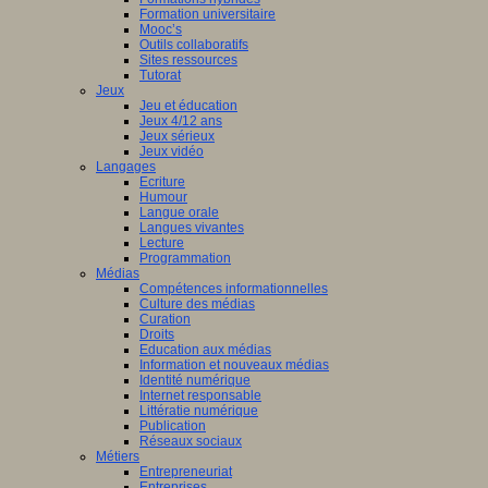
Formation universitaire
Mooc’s
Outils collaboratifs
Sites ressources
Tutorat
Jeux
Jeu et éducation
Jeux 4/12 ans
Jeux sérieux
Jeux vidéo
Langages
Ecriture
Humour
Langue orale
Langues vivantes
Lecture
Programmation
Médias
Compétences informationnelles
Culture des médias
Curation
Droits
Education aux médias
Information et nouveaux médias
Identité numérique
Internet responsable
Littératie numérique
Publication
Réseaux sociaux
Métiers
Entrepreneuriat
Entreprises