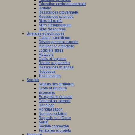
Education environnementale
Histoire
Ressources citoyenneté
Ressources sciences
Sites éducatifs
Sites pédagogiques
Sites ressources
Sciences et techniques
Culture scientifique
Développement durable
Intelligence artificielle
Logiciels libres
Métavers
Outils et logiciels
Réalité augmentée
Ressources sciences
Robotique
Technologies
Société
Acteurs des territoires
Ecole et structure
Economie
Ecosystème éducatif
Génération internet
Handicap
Mondialisation
Normes scolaires
Regards sur l’Ecole
Santé
Société connectée
Territoires et projets
Territoires