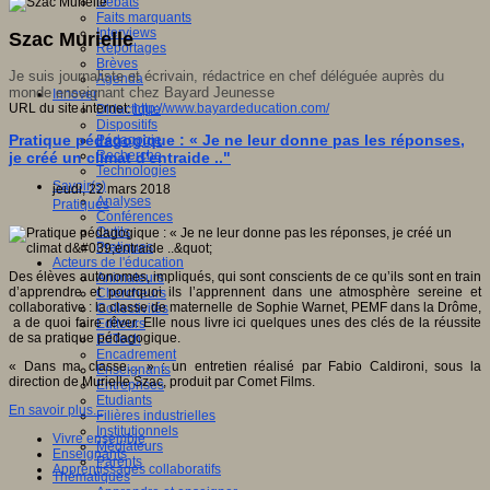
Débats
Faits marquants
Interviews
Szac Murielle
Reportages
Brèves
Je suis journaliste et écrivain, rédactrice en chef déléguée auprès du
Agenda
monde enseignant chez Bayard Jeunesse
Innover
URL du site internet:
http://www.bayardeducation.com/
Didactique
Dispositifs
Pratique pédagogique : « Je ne leur donne pas les réponses,
Pédagogie
Recherche
je créé un climat d'entraide .."
Technologies
Savoir(s)
jeudi, 22 mars 2018
Analyses
Pratiques
Conférences
Outils
Pratiques
Acteurs de l'éducation
Des élèves autonomes, impliqués, qui sont conscients de ce qu’ils sont en train
Animateurs
d’apprendre et pourquoi ils l’apprennent dans une atmosphère sereine et
Chercheurs
collaborative : la classe de maternelle de Sophie Warnet, PEMF dans la Drôme,
Collectivités
a de quoi faire rêver. Elle nous livre ici quelques unes des clés de la réussite
Editeurs
de sa pratique pédagogique.
EdTech
Encadrement
« Dans ma classe… » : un entretien réalisé par Fabio Caldironi, sous la
Enseignants
direction de Murielle Szac, produit par Comet Films.
Entreprises
Etudiants
En savoir plus...
Filières industrielles
Institutionnels
Vivre ensemble
Médiateurs
Enseignants
Parents
Apprentissages collaboratifs
Thématiques