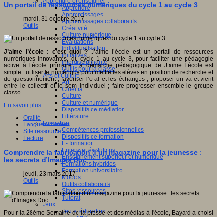
Apprendre et enseigner
Un portail de ressources numériques du cycle 1 au cycle 3
Apprendre
Apprentissages
mardi, 31 octobre 2017
Apprentissages collaboratifs
Outils
Créativité
Culture numérique
Evaluations
Individualisation
J’aime l’école : c’est quoi ?
J’aime l’école est un portail de ressources
Initiatives
numériques innovantes, du cycle 1 au cycle 3, pour faciliter une pédagogie
Interdisciplinarité
active à l’école primaire. La démarche pédagogique de J’aime l’école est
Outils pour la classe
simple : utiliser le numérique pour mettre les élèves en position de recherche et
Arts et Culture
de questionnement ; favoriser l’oral et les échanges ; proposer un va-et-vient
Art
entre le collectif et le semi-individuel ; faire progresser ensemble le groupe
Cinéma
classe.
Culture
Culture et numérique
En savoir plus...
Dispositifs de médiation
Littérature
Oralité
Formation
Langues vivantes
Compétences professionnelles
Site ressource
Dispositifs de formation
Lecture
E- formation
Enjeux et évolutions
Comprendre la fabrication d’un magazine pour la jeunesse :
Enseignement supérieur et numérique
les secrets d’Images Doc
Formations hybrides
Formation universitaire
jeudi, 23 mars 2017
Mooc’s
Outils
Outils collaboratifs
Sites ressources
Tutorat
Jeux
Jeu et éducation
Pouir la 28ème Semaine de la presse et des médias à l'école, Bayard a choisi