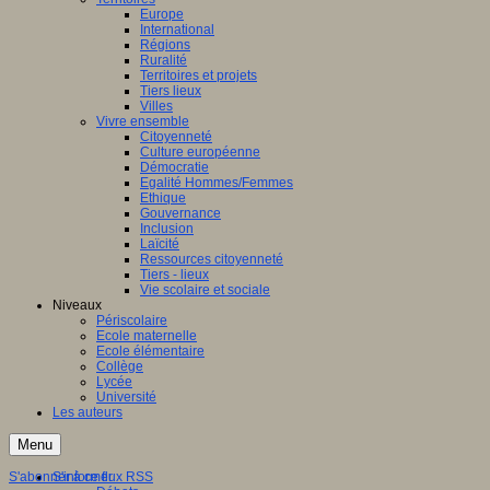
Europe
International
Régions
Ruralité
Territoires et projets
Tiers lieux
Villes
Vivre ensemble
Citoyenneté
Culture européenne
Démocratie
Egalité Hommes/Femmes
Ethique
Gouvernance
Inclusion
Laïcité
Ressources citoyenneté
Tiers - lieux
Vie scolaire et sociale
Niveaux
Périscolaire
Ecole maternelle
Ecole élémentaire
Collège
Lycée
Université
Les auteurs
Menu
S'abonner à ce flux RSS
S'informer