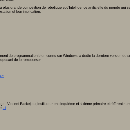
 plus grande compétition de robotique et d'Intelligence artificielle du monde qui 
ation et leur implication.
ement de programmation bien connu sur Windows, a dédié la dernière version de son log
roposant de le rembourser.
ue
e : Vincent Backeljau, instituteur en cinquième et sixième primaire et référent numé
le
ici
.