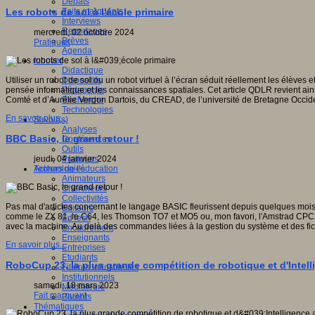
Débats
Faits marquants
Les robots de sol à l'école primaire
Interviews
Reportages
mercredi, 02 octobre 2024
Brèves
Pratiques
Agenda
Innover
Didactique
Dispositifs
Utiliser un robot de sol ou un robot virtuel à l’écran séduit réellement les élève
Pédagogie
pensée informatique et les connaissances spatiales. Cet article QDLR revient ain
Recherche
Comté et d’Aurélie Vergon Dartois, du CREAD, de l’université de Bretagne Occid
Technologies
En savoir plus...
Savoir(s)
Analyses
BBC Basic, le grand retour !
Conférences
Outils
Pratiques
jeudi, 04 janvier 2024
Acteurs de l'éducation
Technologies
Animateurs
Chercheurs
Collectivités
Pas mal d'articles concernant le langage BASIC fleurissent depuis quelques mois s
Editeurs
comme le ZX 81, le C64, les Thomson TO7 et MO5 ou, mon favori, l'Amstrad CPC (en
EdTech
avec la machine. Au delà des commandes liées à la gestion du système et des fi
Encadrement
Enseignants
En savoir plus...
Entreprises
Etudiants
RoboCup 23, la plus grande compétition de robotique et d'Intellig
Filières industrielles
Institutionnels
samedi, 18 mars 2023
Médiateurs
Fait marquant
Parents
Thématiques