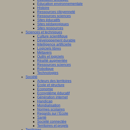
Education environnementale
Histoire
Ressources citoyenneté
Ressources sciences
Sites éducatifs
Sites pédagogiques
Sites ressources
Sciences et techniques
Culture scientifique
Développement durable
Intelligence artificielle
Logiciels libres
Métavers
Outils et logiciels
Réalité augmentée
Ressources sciences
Robotique
Technologies
Société
Acteurs des territoires
Ecole et structure
Economie
Ecosystème éducatif
Génération internet
Handicap
Mondialisation
Normes scolaires
Regards sur l’Ecole
Santé
Société connectée
Territoires et projets
Territoires