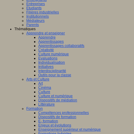
Entreprises
Etudiants
Filières industrielles
Institutionnels
Médiateurs
Parents
Thématiques
Apprendre et enseigner
Apprendre
Apprentissages
Apprentissages collaboratifs
Créativité
Culture numérique
Evaluations
Individualisation
Initiatives
Interdisciplinarité
Outils pour la classe
Arts et Culture
Art
Cinéma
Culture
Culture et numérique
Dispositifs de médiation
Littérature
Formation
Compétences professionnelles
Dispositifs de formation
E- formation
Enjeux et évolutions
Enseignement supérieur et numérique
Formations hybrides