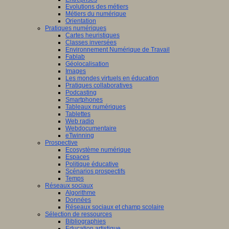
Evolutions des métiers
Métiers du numérique
Orientation
Pratiques numériques
Cartes heuristiques
Classes inversées
Environnement Numérique de Travail
Fablab
Géolocalisation
Images
Les mondes virtuels en éducation
Pratiques collaboratives
Podcasting
Smartphones
Tableaux numériques
Tablettes
Web radio
Webdocumentaire
eTwinning
Prospective
Ecosystème numérique
Espaces
Politique éducative
Scénarios prospectifs
Temps
Réseaux sociaux
Algorithme
Données
Réseaux sociaux et champ scolaire
Sélection de ressources
Bibliographies
Education artistique