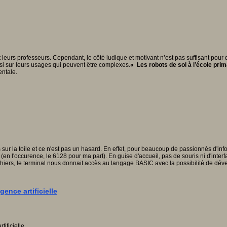
s et leurs professeurs. Cependant, le côté ludique et motivant n’est pas suffisant p
si sur leurs usages qui peuvent être complexes.
« Les robots de sol à l’école prim
entale.
ur la toile et ce n'est pas un hasard. En effet, pour beaucoup de passionnés d'info
 l'occurence, le 6128 pour ma part). En guise d'accueil, pas de souris ni d'interf
chiers, le terminal nous donnait accès au langage BASIC avec la possibilité de d
ence artificielle