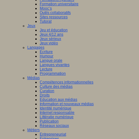
Formation universitaire
Mooc’s
Outils collaboratifs
Sites ressources
Tutorat
Jeux
Jeu et éducation
Jeux 4/12 ans
Jeux sérieux
Jeux vidéo
Langages
Ecriture
Humour
Langue orale
Langues vivantes
Lecture
Programmation
Médias
Compétences informationnelles
Culture des médias
Curation
Droits
Education aux médias
Information et nouveaux médias
Identité numérique
Internet responsable
Littératie numérique
Publication
Réseaux sociaux
Métiers
Entrepreneuriat
Entreprises