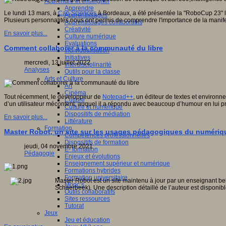
Apprendre et enseigner
Apprendre
Le lundi 13 mars, à
Cap Sciences
à Bordeaux, a été présentée la "RoboCup 23" la
Apprentissages
Plusieurs personnalités nous ont permis de comprendre l'importance de la manifest
Apprentissages collaboratifs
Créativité
En savoir plus...
Culture numérique
Evaluations
Comment collaborer à la communauté du libre
Individualisation
Initiatives
mercredi, 13 juillet 2022
Interdisciplinarité
Analyses
Outils pour la classe
Arts et Culture
Art
Cinéma
Tout récemment, le développeur de
Notepad++
, un éditeur de textes et environn
Culture
d’un utilisateur mécontent, auquel il a répondu avec beaucoup d’humour en lui p
Culture et numérique
Dispositifs de médiation
En savoir plus...
Littérature
Formation
Master Robot, un site sur les usages pédagogiques du numériq
Compétences professionnelles
Dispositifs de formation
jeudi, 04 novembre 2021
E- formation
Pédagogie
Enjeux et évolutions
Enseignement supérieur et numérique
Formations hybrides
Formation universitaire
Master Robot est un site maintenu à jour par un enseignant belg
Mooc’s
Schaerbeek). Une description détaillé de l’auteur est disponib
Outils collaboratifs
Sites ressources
Tutorat
Jeux
Jeu et éducation