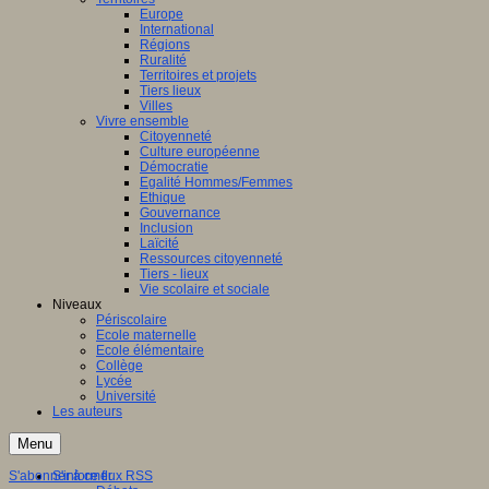
Europe
International
Régions
Ruralité
Territoires et projets
Tiers lieux
Villes
Vivre ensemble
Citoyenneté
Culture européenne
Démocratie
Egalité Hommes/Femmes
Ethique
Gouvernance
Inclusion
Laïcité
Ressources citoyenneté
Tiers - lieux
Vie scolaire et sociale
Niveaux
Périscolaire
Ecole maternelle
Ecole élémentaire
Collège
Lycée
Université
Les auteurs
Menu
S'abonner à ce flux RSS
S'informer