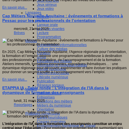
dans l'organisation de sa société, de l'impact au niveau des formations.
Jeux 4/12 ans
Jeux sérieux
En savoir plus...
Jeux vidéo
Langages
Cap Métiers Nouvelle-Aquitaine : événements et formations à
Ecriture
Pessac pour les professionnels de l’orientation
Humour
Langue orale
Langues vivantes
mercredi, 21 mai 2025
Lecture
Brèves
Programmation
Médias
Compétences informationnelles
Culture des médias
En 2025, Cap Métiers Nouvelle-Aquitaine, l'Agence régionale pour l’orientation,
Curation
la formation et l’emploi, déploie une programmation ambitieuse à destination
Droits
des professionnels de l’orientation, de l’accompagnement et de la formation.
Education aux médias
Ateliers immersifs, formations innovantes, expositions thématiques… : une
Information et nouveaux médias
dynamique régionale pour découvrir, expérimenter et faire évoluer les pratiques
Identité numérique
pour donner un second souffle à l’accompagnement vers l’emploi.
Internet responsable
Littératie numérique
En savoir plus...
Publication
Réseaux sociaux
ETAPPIA IA - Table ronde : L’intégration de l’IA dans la
Métiers
dynamique de formation des enseignants
Entrepreneuriat
Entreprises
lundi, 31 mars 2025
Evolutions des métiers
Reportages
Métiers du numérique
Orientation
Pratiques numériques
Cartes heuristiques
Classes inversées
L'intégration de l'IA dans la formation des enseignants constitue un enjeu
Environnement Numérique de Travail
central pour l'éducation :
Pour exploiter son potentiel tout en surmontant ses