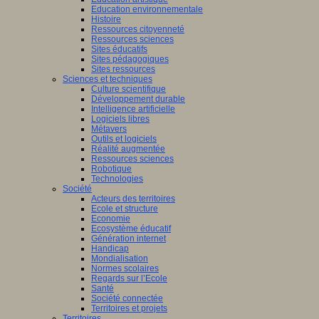
Education environnementale
Histoire
Ressources citoyenneté
Ressources sciences
Sites éducatifs
Sites pédagogiques
Sites ressources
Sciences et techniques
Culture scientifique
Développement durable
Intelligence artificielle
Logiciels libres
Métavers
Outils et logiciels
Réalité augmentée
Ressources sciences
Robotique
Technologies
Société
Acteurs des territoires
Ecole et structure
Economie
Ecosystème éducatif
Génération internet
Handicap
Mondialisation
Normes scolaires
Regards sur l’Ecole
Santé
Société connectée
Territoires et projets
Territoires