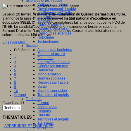
Sciences et techniques
Culture scientifique
Développement durable
Intelligence artificielle
Le jeudi 20 février,
le ministre de l’Éducation du Québec Bernard Drainville
,
Logiciels libres
a annoncé la mise en place du nouvel
Institut national d’excellence en
Métavers
éducation (INEE).
Un appel de candidatures fut lancé pour trouver le PDG de
Outils et logiciels
l’INEE. Le candidat devra posséder une « expérience terrain », souligne
Réalité augmentée
Bernard Drainville. Les autres membres du Conseil d’administration seront
Ressources sciences
sélectionnés plus tard cet hiver.
Robotique
Technologies
En savoir plus...
Société
Acteurs des territoires
Précédent
Ecole et structure
1
Economie
2
Ecosystème éducatif
3
Génération internet
4
Handicap
5
Mondialisation
6
Normes scolaires
7
Regards sur l’Ecole
8
Santé
9
Société connectée
10
Territoires et projets
Suivant
Territoires
Page 1 sur 23
Europe
International
Régions
Ruralité
THEMATIQUES
Territoires et projets
Tiers lieux
-
APPRENDRE ET ENSEIGNER
Villes