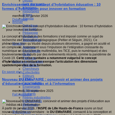
Débats
Faits marquants
Enrichissement du concept d’hybridation éducative : 10
Interviews
formes d’hybridation pour innover en formation
Reportages
Brèves
mercredi, 07 janvier 2026
Agenda
Didactique
Innover
Didactique
Dispositifs
Pédagogie
Recherche
Le concept d’hybridation des formations s’est imposé comme un sujet de
Technologies
recherche et d’innovation pédagogique (Peltier et Séguin, 2021). Ce
Savoir(s)
phénomène, bien qu’étudié depuis plusieurs décennies, a gagné en acuité et
Analyses
en complexité, notamment sous l’impulsion de l’intégration croissante du
Conférences
numérique en éducation (le multimédia, les TICE, puis le numérique) et des
Outils
bouleversements induits par des événements récents, comme la pandémie de
Pratiques
Covid-19.
Cette crise sanitaire a notamment vulgarisé le concept
Acteurs de l'éducation
d’hybridation en mettant en exergue l’articulation des dimensions
Animateurs
spatiotemporelles de la formation.
Chercheurs
En savoir plus...
Collectivités
Editeurs
Nouveau DU EMIsFAIRE : concevoir et animer des projets
EdTech
Encadrement
d’éducation aux médias et à l’information
Enseignants
Entreprises
mercredi, 10 septembre 2025
Etudiants
Fait marquant
Filières industrielles
Institutionnels
Médiateurs
Parents
À partir de janvier 2026, l’
INSPE de Lille Hauts-de-France
ouvre un tout
Thématiques
nouveau diplôme universitaire : le
DU EMIsFAIRE
, consacré à la conception et