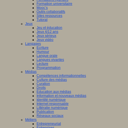
Formation universitaire
Mooc’s
Outils collaboratifs
Sites ressources
Tutorat
Jeux
Jeu et éducation
Jeux 4/12 ans
Jeux sérieux
Jeux vidéo
Langages
Ecriture
Humour
Langue orale
Langues vivantes
Lecture
Programmation
Médias
Compétences informationnelles
Culture des médias
Curation
Droits
Education aux médias
Information et nouveaux médias
Identité numérique
Internet responsable
Littératie numérique
Publication
Réseaux sociaux
Métiers
Entrepreneuriat
Entreprises