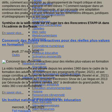
Fablab
défis, comment accompagner au développement de l'esprit critique et des
Géolocalisation
compétences des enseignants et des élèves ? Comment naviguer dans un
Images
environnement où l'IA est omniprésente, et qui nécessite une adaptation
Les mondes virtuels en éducation
continue des pratiques et une réflexion sur les dimensions éthiques, juridiques
Pratiques collaboratives
et pédagogiques liées à son usage ?
Podcasting
Smartphones
Synthèse de la table ronde sur ce sujet lors des Rencontres ETAPP-IA dans
Tableaux numériques
l'Académie de Bordeaux.
Tablettes
Web radio
En savoir plus...
Webdocumentaire
eTwinning
Concevoir des vidéos interactives pour des réelles plus-values
Prospective
en formation
Ecosystème numérique
Espaces
jeudi, 27 mars 2025
Politique éducative
Outils
Scénarios prospectifs
Temps
Réseaux sociaux
Algorithme
La vidéo traditionnelle est utilisée depuis les années 1960 dans le cadre de la
Données
formation des adultes, et notamment des enseignants (Flavier, 2021), et son
Réseaux sociaux et champ scolaire
usage constitue un moyen de favoriser les apprentissages (Noetel
et al.
, 2021).
Sélection de ressources
Depuis la présentation au
Consumer Electronics Show
de Las Vegas en 2013
Bibliographies
par Géonaute de la première caméra 360° à destination du grand public, la
Education artistique
vidéo 360 s’est démocratisée.
Education environnementale
Histoire
En savoir plus...
Ressources citoyenneté
Ressources sciences
Un Institut national d’excellence en éducation
Sites éducatifs
Sites pédagogiques
mercredi, 12 mars 2025
Sites ressources
Fait marquant