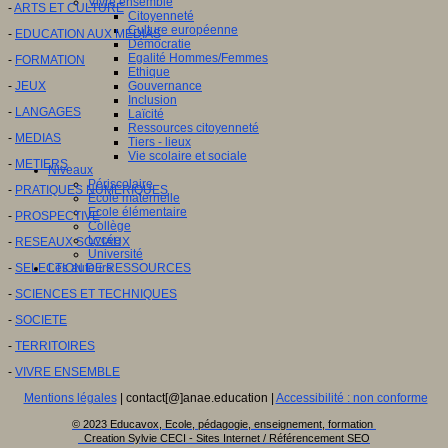
Vivre ensemble
-
ARTS ET CULTURE
Citoyenneté
Culture européenne
-
EDUCATION AUX MEDIAS
Démocratie
Egalité Hommes/Femmes
-
FORMATION
Ethique
-
JEUX
Gouvernance
Inclusion
-
LANGAGES
Laïcité
Ressources citoyenneté
-
MEDIAS
Tiers - lieux
Vie scolaire et sociale
-
METIERS
Niveaux
Périscolaire
-
PRATIQUES NUMERIQUES
Ecole maternelle
Ecole élémentaire
-
PROSPECTIVE
Collège
Lycée
-
RESEAUX SOCIAUX
Université
-
SELECTION DE RESSOURCES
Les auteurs
-
SCIENCES ET TECHNIQUES
-
SOCIETE
-
TERRITOIRES
-
VIVRE ENSEMBLE
Mentions légales
| contact[@]anae.education |
Accessibilité : non conforme
© 2023 Educavox, Ecole, pédagogie, enseignement, formation
Creation Sylvie CECI - Sites Internet / Référencement SEO