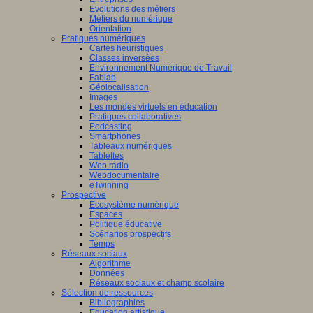
Evolutions des métiers
Métiers du numérique
Orientation
Pratiques numériques
Cartes heuristiques
Classes inversées
Environnement Numérique de Travail
Fablab
Géolocalisation
Images
Les mondes virtuels en éducation
Pratiques collaboratives
Podcasting
Smartphones
Tableaux numériques
Tablettes
Web radio
Webdocumentaire
eTwinning
Prospective
Ecosystème numérique
Espaces
Politique éducative
Scénarios prospectifs
Temps
Réseaux sociaux
Algorithme
Données
Réseaux sociaux et champ scolaire
Sélection de ressources
Bibliographies
Education artistique