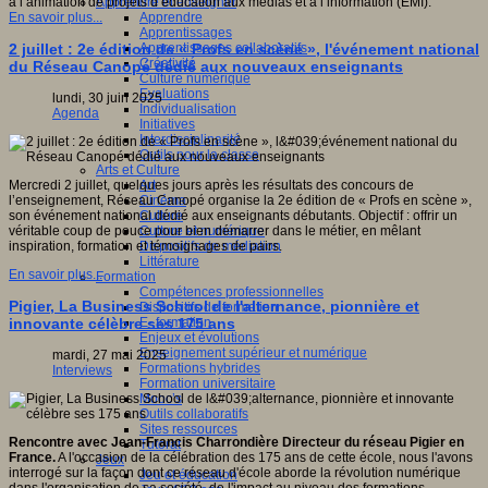
Apprendre et enseigner
à l’animation de projets d’éducation aux médias et à l’information (EMI).
Apprendre
En savoir plus...
Apprentissages
Apprentissages collaboratifs
2 juillet : 2e édition de « Profs en scène », l'événement national
Créativité
du Réseau Canopé dédié aux nouveaux enseignants
Culture numérique
Evaluations
lundi, 30 juin 2025
Individualisation
Agenda
Initiatives
Interdisciplinarité
Outils pour la classe
Arts et Culture
Art
Mercredi 2 juillet, quelques jours après les résultats des concours de
Cinéma
l’enseignement, Réseau Canopé organise la 2e édition de « Profs en scène »,
Culture
son événement national dédié aux enseignants débutants. Objectif : offrir un
Culture et numérique
véritable coup de pouce pour bien démarrer dans le métier, en mêlant
Dispositifs de médiation
inspiration, formation et témoignages de pairs.
Littérature
En savoir plus...
Formation
Compétences professionnelles
Pigier, La Business School de l'alternance, pionnière et
Dispositifs de formation
E- formation
innovante célèbre ses 175 ans
Enjeux et évolutions
Enseignement supérieur et numérique
mardi, 27 mai 2025
Formations hybrides
Interviews
Formation universitaire
Mooc’s
Outils collaboratifs
Sites ressources
Rencontre avec Jean-Francis Charrondière Directeur du réseau Pigier en
Tutorat
France.
A l'occasion de la célébration des 175 ans de cette école, nous l'avons
Jeux
interrogé sur la façon dont ce réseau d'école aborde la révolution numérique
Jeu et éducation