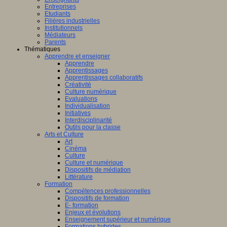
Entreprises
Etudiants
Filières industrielles
Institutionnels
Médiateurs
Parents
Thématiques
Apprendre et enseigner
Apprendre
Apprentissages
Apprentissages collaboratifs
Créativité
Culture numérique
Evaluations
Individualisation
Initiatives
Interdisciplinarité
Outils pour la classe
Arts et Culture
Art
Cinéma
Culture
Culture et numérique
Dispositifs de médiation
Littérature
Formation
Compétences professionnelles
Dispositifs de formation
E- formation
Enjeux et évolutions
Enseignement supérieur et numérique
Formations hybrides