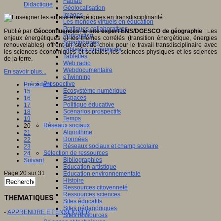
Fablab
Didactique
Géolocalisation
Images
Les mondes virtuels en éducation
Pratiques collaboratives
Publié par
Géoconfluences
,
le site expert ENS/DGESCO de géographie
: Les
Podcasting
enjeux énergétiques et les thèmes corrélés (transition énergétique, énergies
Smartphones
renouvelables) offrent un sujet de choix pour le travail transdisciplinaire avec
Tableaux numériques
les sciences économiques et sociales, les sciences physiques et les sciences
Tablettes
de la terre.
Web radio
Webdocumentaire
En savoir plus...
eTwinning
Prospective
Précédent
Ecosystème numérique
15
Espaces
16
Politique éducative
17
Scénarios prospectifs
18
Temps
19
Réseaux sociaux
20
Algorithme
21
Données
22
Réseaux sociaux et champ scolaire
23
Sélection de ressources
24
Bibliographies
Suivant
Education artistique
Page 20 sur 31
Education environnementale
Histoire
Ressources citoyenneté
Ressources sciences
THEMATIQUES
Sites éducatifs
Sites pédagogiques
-
APPRENDRE ET ENSEIGNER
Sites ressources