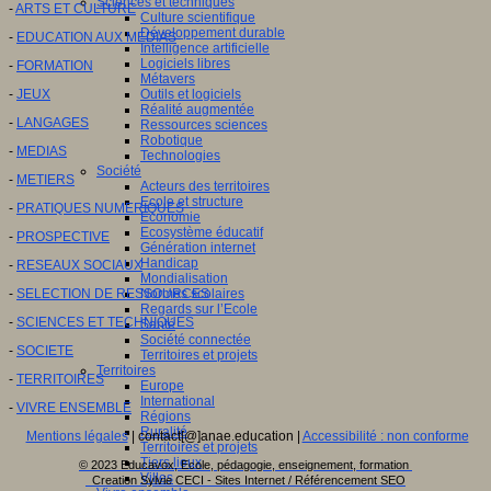
Sciences et techniques
-
ARTS ET CULTURE
Culture scientifique
Développement durable
-
EDUCATION AUX MEDIAS
Intelligence artificielle
Logiciels libres
-
FORMATION
Métavers
-
JEUX
Outils et logiciels
Réalité augmentée
-
LANGAGES
Ressources sciences
Robotique
-
MEDIAS
Technologies
Société
-
METIERS
Acteurs des territoires
Ecole et structure
-
PRATIQUES NUMERIQUES
Economie
Ecosystème éducatif
-
PROSPECTIVE
Génération internet
Handicap
-
RESEAUX SOCIAUX
Mondialisation
-
SELECTION DE RESSOURCES
Normes scolaires
Regards sur l’Ecole
-
SCIENCES ET TECHNIQUES
Santé
Société connectée
-
SOCIETE
Territoires et projets
Territoires
-
TERRITOIRES
Europe
International
-
VIVRE ENSEMBLE
Régions
Ruralité
Mentions légales
| contact[@]anae.education |
Accessibilité : non conforme
Territoires et projets
Tiers lieux
© 2023 Educavox, Ecole, pédagogie, enseignement, formation
Villes
Creation Sylvie CECI - Sites Internet / Référencement SEO