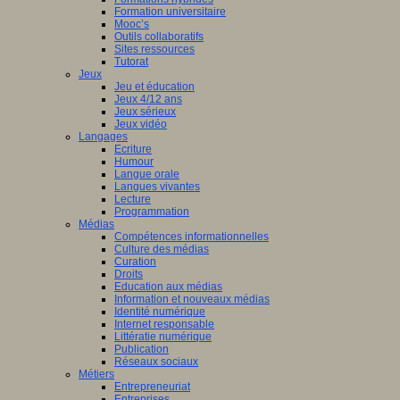
Formation universitaire
Mooc’s
Outils collaboratifs
Sites ressources
Tutorat
Jeux
Jeu et éducation
Jeux 4/12 ans
Jeux sérieux
Jeux vidéo
Langages
Ecriture
Humour
Langue orale
Langues vivantes
Lecture
Programmation
Médias
Compétences informationnelles
Culture des médias
Curation
Droits
Education aux médias
Information et nouveaux médias
Identité numérique
Internet responsable
Littératie numérique
Publication
Réseaux sociaux
Métiers
Entrepreneuriat
Entreprises