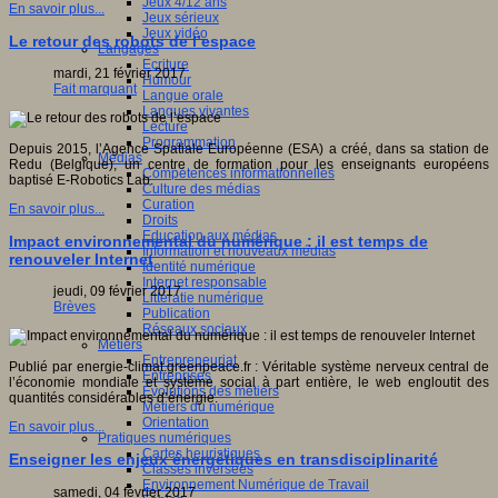
Jeux 4/12 ans
En savoir plus...
Jeux sérieux
Jeux vidéo
Le retour des robots de l’espace
Langages
Ecriture
mardi, 21 février 2017
Humour
Fait marquant
Langue orale
Langues vivantes
Lecture
Programmation
Depuis 2015, l’Agence Spatiale Européenne (ESA) a créé, dans sa station de
Médias
Redu (Belgique), un centre de formation pour les enseignants européens
Compétences informationnelles
baptisé E-Robotics Lab.
Culture des médias
Curation
En savoir plus...
Droits
Education aux médias
Impact environnemental du numérique : il est temps de
Information et nouveaux médias
renouveler Internet
Identité numérique
Internet responsable
jeudi, 09 février 2017
Littératie numérique
Brèves
Publication
Réseaux sociaux
Métiers
Entrepreneuriat
Publié par energie-climat.greenpeace.fr : Véritable système nerveux central de
Entreprises
l’économie mondiale et système social à part entière, le web engloutit des
Evolutions des métiers
quantités considérables d’énergie.
Métiers du numérique
Orientation
En savoir plus...
Pratiques numériques
Cartes heuristiques
Enseigner les enjeux énergétiques en transdisciplinarité
Classes inversées
Environnement Numérique de Travail
samedi, 04 février 2017