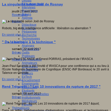
Débats
Faits marquants
La singularité selon Joël de Rosnay
Interviews
Reportages
jeudi, 27 avril 2017
Brèves
Reportages
Agenda
Innover
Didactique
Dispositifs
Robots, big data, intelligence artificielle : libération ou aberration ?
Pédagogie
En savoir plus...
Recherche
Technologies
" De la biologie à la technique "
Savoir(s)
Analyses
Conférences
samedi, 22 avril 2017
Outils
Brèves
Pratiques
Acteurs de l'éducation
Animateurs
Jean-Paul Escande a été l'invité d' IRASCA pour une conférence qui a eu lieu à
Chercheurs
l'Ecole Nationale Supérieure de Cognitique (ENSC-INP Bordeaux) le 20 avril à
Collectivités
Talence en Gironde.
Editeurs
EdTech
En savoir plus...
Encadrement
Enseignants
René Trégouët : " Les 10 innovations de rupture de 2017 "
Entreprises
Etudiants
samedi, 08 avril 2017
Filières industrielles
Brèves
Institutionnels
Médiateurs
Parents
Thématiques
Dans sa lettre hebdomadaire d'informations scientifiques et technologiques,