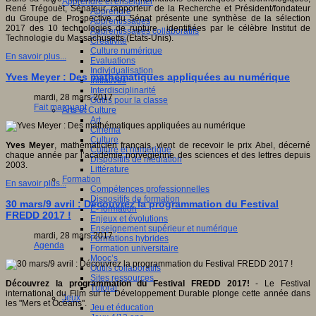
Apprendre et enseigner
René Trégouët, Sénateur, rapporteur de la Recherche et Président/fondateur
Apprendre
du Groupe de Prospective du Sénat présente une synthèse de la sélection
Apprentissages
2017 des 10 technologies de rupture identifiées par le célèbre Institut de
Apprentissages collaboratifs
Technologie du Massachusetts (Etats-Unis).
Créativité
Culture numérique
En savoir plus...
Evaluations
Individualisation
Yves Meyer : Des mathématiques appliquées au numérique
Initiatives
Interdisciplinarité
mardi, 28 mars 2017
Outils pour la classe
Fait marquant
Arts et Culture
Art
Cinéma
Culture
Yves Meyer
, mathématicien français, vient de recevoir le prix Abel, décerné
Culture et numérique
chaque année par l’académie norvégienne des sciences et des lettres depuis
Dispositifs de médiation
2003.
Littérature
Formation
En savoir plus...
Compétences professionnelles
Dispositifs de formation
30 mars/9 avril : Découvrez la programmation du Festival
E- formation
FREDD 2017 !
Enjeux et évolutions
Enseignement supérieur et numérique
mardi, 28 mars 2017
Formations hybrides
Agenda
Formation universitaire
Mooc’s
Outils collaboratifs
Sites ressources
Découvrez la programmation du Festival FREDD 2017!
- Le Festival
Tutorat
international du Film sur le Développement Durable plonge cette année dans
Jeux
les "Mers et Océans".
Jeu et éducation