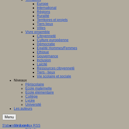
Europe
International
Régions
Ruralité
Territoires et projets
Tiers lieux
Villes
Vivre ensemble
Citoyenneté
Culture européenne
Démocratie
Egalité Hommes/Femmes
Ethique
Gouvernance
Inclusion
Laïcité
Ressources citoyenneté
Tiers - lieux
Vie scolaire et sociale
Niveaux
Périscolaire
Ecole maternelle
Ecole élémentaire
Collège
Lycée
Université
Les auteurs
Menu
S'abonner à ce flux RSS
S'informer