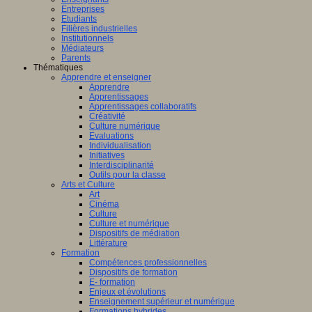
Entreprises
Etudiants
Filières industrielles
Institutionnels
Médiateurs
Parents
Thématiques
Apprendre et enseigner
Apprendre
Apprentissages
Apprentissages collaboratifs
Créativité
Culture numérique
Evaluations
Individualisation
Initiatives
Interdisciplinarité
Outils pour la classe
Arts et Culture
Art
Cinéma
Culture
Culture et numérique
Dispositifs de médiation
Littérature
Formation
Compétences professionnelles
Dispositifs de formation
E- formation
Enjeux et évolutions
Enseignement supérieur et numérique
Formations hybrides