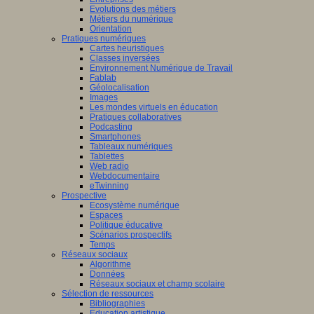
Evolutions des métiers
Métiers du numérique
Orientation
Pratiques numériques
Cartes heuristiques
Classes inversées
Environnement Numérique de Travail
Fablab
Géolocalisation
Images
Les mondes virtuels en éducation
Pratiques collaboratives
Podcasting
Smartphones
Tableaux numériques
Tablettes
Web radio
Webdocumentaire
eTwinning
Prospective
Ecosystème numérique
Espaces
Politique éducative
Scénarios prospectifs
Temps
Réseaux sociaux
Algorithme
Données
Réseaux sociaux et champ scolaire
Sélection de ressources
Bibliographies
Education artistique