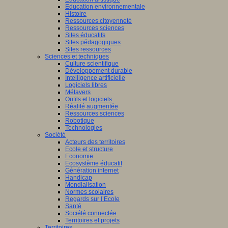
Education environnementale
Histoire
Ressources citoyenneté
Ressources sciences
Sites éducatifs
Sites pédagogiques
Sites ressources
Sciences et techniques
Culture scientifique
Développement durable
Intelligence artificielle
Logiciels libres
Métavers
Outils et logiciels
Réalité augmentée
Ressources sciences
Robotique
Technologies
Société
Acteurs des territoires
Ecole et structure
Economie
Ecosystème éducatif
Génération internet
Handicap
Mondialisation
Normes scolaires
Regards sur l’Ecole
Santé
Société connectée
Territoires et projets
Territoires