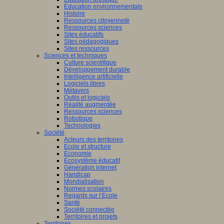
Education environnementale
Histoire
Ressources citoyenneté
Ressources sciences
Sites éducatifs
Sites pédagogiques
Sites ressources
Sciences et techniques
Culture scientifique
Développement durable
Intelligence artificielle
Logiciels libres
Métavers
Outils et logiciels
Réalité augmentée
Ressources sciences
Robotique
Technologies
Société
Acteurs des territoires
Ecole et structure
Economie
Ecosystème éducatif
Génération internet
Handicap
Mondialisation
Normes scolaires
Regards sur l’Ecole
Santé
Société connectée
Territoires et projets
Territoires