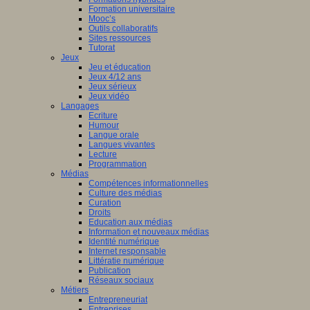
Formation universitaire
Mooc’s
Outils collaboratifs
Sites ressources
Tutorat
Jeux
Jeu et éducation
Jeux 4/12 ans
Jeux sérieux
Jeux vidéo
Langages
Ecriture
Humour
Langue orale
Langues vivantes
Lecture
Programmation
Médias
Compétences informationnelles
Culture des médias
Curation
Droits
Education aux médias
Information et nouveaux médias
Identité numérique
Internet responsable
Littératie numérique
Publication
Réseaux sociaux
Métiers
Entrepreneuriat
Entreprises