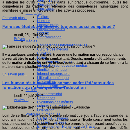
Jeux 4/12 ans
à intégrer les outils numériques dans leur pratique quotidienne. Toutes les
Jeux sérieux
compétences du Cadre de référence des compétences numériques sont
Jeux vidéo
identifiées et mises en œuvre dans les activités proposées.
Langages
Ecriture
En savoir plus...
Humour
Langue orale
Faire ses études à distance : toujours aussi compliqué ?
Langues vivantes
Lecture
mardi, 25 juillet 2017
Programmation
Brèves
Médias
Compétences informationnelles
Culture des médias
Curation
Il y a quelques années encore, trouver une formation par correspondance
Droits
s’avérait être le parcours du combattant. Depuis, nombre d’établissements
Education aux médias
de formation à distance ont vu le jour, permettant à chacun de se former à la
Information et nouveaux médias
maison, dans plusieurs filières.
Identité numérique
Internet responsable
En savoir plus...
Littératie numérique
Publication
Les humanités numériques comme cadre fédérateur des
Réseaux sociaux
formations au numérique pour l'éducation
Métiers
Entrepreneuriat
jeudi, 22 juin 2017
Entreprises
Analyses
Evolutions des métiers
Métiers du numérique
Orientation
Pratiques numériques
Loin de se limiter à la seule science informatique (ou à l'apprentissage de la
Cartes heuristiques
programmation), les enjeux liés au numérique à l'École concernent toutes les
Classes inversées
disciplines, qui ont chacune leur expertise propre et leur regard spécifique sur
Environnement Numérique de Travail
les bouleversements en cours, mais qui font face à des
défis