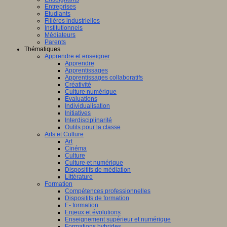
Entreprises
Etudiants
Filières industrielles
Institutionnels
Médiateurs
Parents
Thématiques
Apprendre et enseigner
Apprendre
Apprentissages
Apprentissages collaboratifs
Créativité
Culture numérique
Evaluations
Individualisation
Initiatives
Interdisciplinarité
Outils pour la classe
Arts et Culture
Art
Cinéma
Culture
Culture et numérique
Dispositifs de médiation
Littérature
Formation
Compétences professionnelles
Dispositifs de formation
E- formation
Enjeux et évolutions
Enseignement supérieur et numérique
Formations hybrides