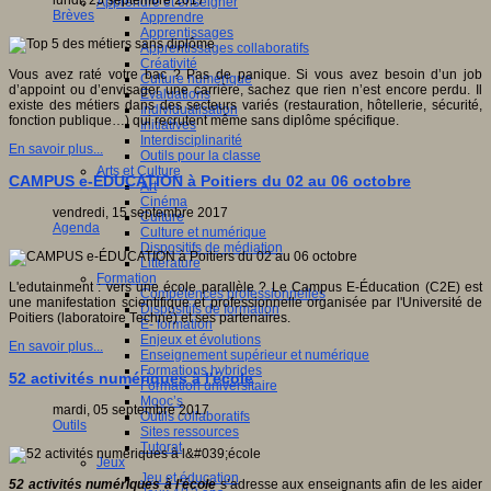
lundi, 25 septembre 2017
Apprendre et enseigner
Brèves
Apprendre
Apprentissages
Apprentissages collaboratifs
Créativité
Vous avez raté votre bac ? Pas de panique. Si vous avez besoin d’un job
Culture numérique
d’appoint ou d’envisager une carrière, sachez que rien n’est encore perdu. Il
Evaluations
existe des métiers dans des secteurs variés (restauration, hôtellerie, sécurité,
Individualisation
fonction publique…) qui recrutent même sans diplôme spécifique.
Initiatives
Interdisciplinarité
En savoir plus...
Outils pour la classe
Arts et Culture
CAMPUS e-ÉDUCATION à Poitiers du 02 au 06 octobre
Art
Cinéma
vendredi, 15 septembre 2017
Culture
Agenda
Culture et numérique
Dispositifs de médiation
Littérature
Formation
L'edutainment : vers une école parallèle ? Le Campus E-Éducation (C2E) est
Compétences professionnelles
une manifestation scientifique et professionnelle organisée par l'Université de
Dispositifs de formation
Poitiers (laboratoire Techné) et ses partenaires.
E- formation
Enjeux et évolutions
En savoir plus...
Enseignement supérieur et numérique
Formations hybrides
52 activités numériques à l'école
Formation universitaire
Mooc’s
mardi, 05 septembre 2017
Outils collaboratifs
Outils
Sites ressources
Tutorat
Jeux
Jeu et éducation
52 activités numériques à l'école
s’adresse aux enseignants afin de les aider