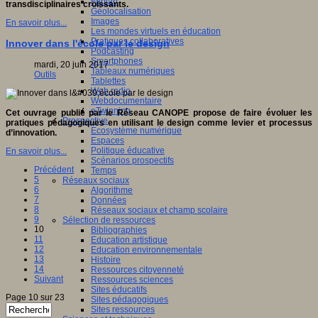
Fablab
transdisciplinaires croissants.
Géolocalisation
Images
En savoir plus...
Les mondes virtuels en éducation
Pratiques collaboratives
Innover dans l'école par le design
Podcasting
Smartphones
mardi, 20 juin 2017
Tableaux numériques
Outils
Tablettes
Web radio
Webdocumentaire
eTwinning
Cet ouvrage publié par le Réseau CANOPE propose de faire évoluer les
Prospective
pratiques pédagogiques en utilisant le design comme levier et processus
Ecosystème numérique
d’innovation.
Espaces
Politique éducative
En savoir plus...
Scénarios prospectifs
Précédent
Temps
5
Réseaux sociaux
6
Algorithme
7
Données
8
Réseaux sociaux et champ scolaire
9
Sélection de ressources
10
Bibliographies
11
Education artistique
12
Education environnementale
13
Histoire
14
Ressources citoyenneté
Suivant
Ressources sciences
Sites éducatifs
Page 10 sur 23
Sites pédagogiques
Sites ressources