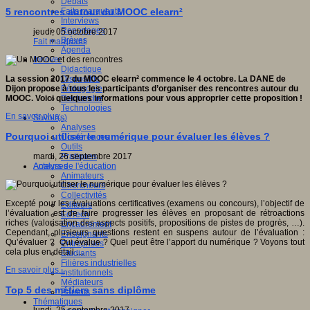
Débats
Faits marquants
5 rencontres autour du MOOC elearn²
Interviews
Reportages
jeudi, 05 octobre 2017
Brèves
Fait marquant
Agenda
Innover
Didactique
Dispositifs
La session 2017 du MOOC elearn² commence le 4 octobre. La DANE de
Pédagogie
Dijon propose à tous les participants d’organiser des rencontres autour du
Recherche
MOOC. Voici quelques informations pour vous approprier cette proposition !
Technologies
En savoir plus...
Savoir(s)
Analyses
Pourquoi utiliser le numérique pour évaluer les élèves ?
Conférences
Outils
Pratiques
mardi, 26 septembre 2017
Acteurs de l'éducation
Analyses
Animateurs
Chercheurs
Collectivités
Excepté pour les évaluations certificatives (examens ou concours), l’objectif de
Editeurs
l’évaluation est de faire progresser les élèves en proposant de rétroactions
EdTech
riches (valorisation des aspects positifs, propositions de pistes de progrès, …).
Encadrement
Cependant, plusieurs questions restent en suspens autour de l’évaluation :
Enseignants
Qu’évaluer ? Qui évalue ? Quel peut être l’apport du numérique ? Voyons tout
Entreprises
cela plus en détail …
Etudiants
Filières industrielles
En savoir plus...
Institutionnels
Médiateurs
Top 5 des métiers sans diplôme
Parents
Thématiques