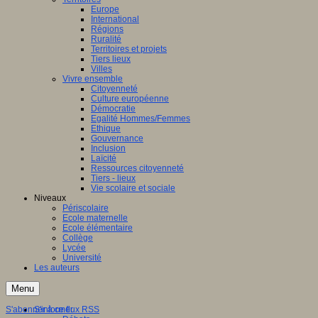
Europe
International
Régions
Ruralité
Territoires et projets
Tiers lieux
Villes
Vivre ensemble
Citoyenneté
Culture européenne
Démocratie
Egalité Hommes/Femmes
Ethique
Gouvernance
Inclusion
Laïcité
Ressources citoyenneté
Tiers - lieux
Vie scolaire et sociale
Niveaux
Périscolaire
Ecole maternelle
Ecole élémentaire
Collège
Lycée
Université
Les auteurs
Menu
S'abonner à ce flux RSS
S'informer