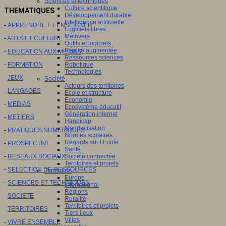
Sciences et techniques
Culture scientifique
THEMATIQUES
Développement durable
Intelligence artificielle
-
APPRENDRE ET ENSEIGNER
Logiciels libres
Métavers
-
ARTS ET CULTURE
Outils et logiciels
Réalité augmentée
-
EDUCATION AUX MEDIAS
Ressources sciences
-
FORMATION
Robotique
Technologies
-
JEUX
Société
Acteurs des territoires
-
LANGAGES
Ecole et structure
Economie
-
MEDIAS
Ecosystème éducatif
Génération internet
-
METIERS
Handicap
Mondialisation
-
PRATIQUES NUMERIQUES
Normes scolaires
Regards sur l’Ecole
-
PROSPECTIVE
Santé
-
RESEAUX SOCIAUX
Société connectée
Territoires et projets
-
SELECTION DE RESSOURCES
Territoires
Europe
-
SCIENCES ET TECHNIQUES
International
Régions
-
SOCIETE
Ruralité
Territoires et projets
-
TERRITOIRES
Tiers lieux
Villes
-
VIVRE ENSEMBLE