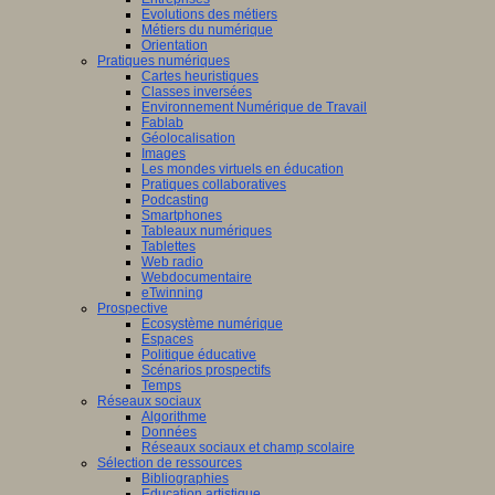
Evolutions des métiers
Métiers du numérique
Orientation
Pratiques numériques
Cartes heuristiques
Classes inversées
Environnement Numérique de Travail
Fablab
Géolocalisation
Images
Les mondes virtuels en éducation
Pratiques collaboratives
Podcasting
Smartphones
Tableaux numériques
Tablettes
Web radio
Webdocumentaire
eTwinning
Prospective
Ecosystème numérique
Espaces
Politique éducative
Scénarios prospectifs
Temps
Réseaux sociaux
Algorithme
Données
Réseaux sociaux et champ scolaire
Sélection de ressources
Bibliographies
Education artistique