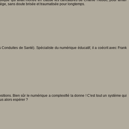
ublique qui avait montré en classe les caricatures de Charlie Hebdo, pour tenter
llège, sans doute brisée et traumatisée pour longtemps.
nduites de Santé). Spécialiste du numérique éducatif, il a coécrit avec Frank
itions. Bien sûr le numérique a complexifié la donne ! C'est tout un système qui
ous alors espérer ?