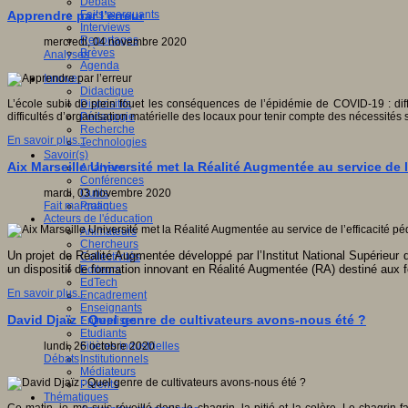
Débats
Faits marquants
Apprendre par l’erreur
Interviews
Reportages
mercredi, 04 novembre 2020
Brèves
Analyses
Agenda
Innover
Didactique
Dispositifs
L’école subit de plein fouet les conséquences de l’épidémie de COVID-19 : diff
Pédagogie
difficultés d’organisation matérielle des locaux pour tenir compte des nécessité
Recherche
En savoir plus...
Technologies
Savoir(s)
Aix Marseille Université met la Réalité Augmentée au service de 
Analyses
Conférences
Outils
mardi, 03 novembre 2020
Pratiques
Fait marquant
Acteurs de l'éducation
Animateurs
Chercheurs
Un projet de Réalité Augmentée développé par l’Institut National Supérieur 
Collectivités
un dispositif de formation innovant en Réalité Augmentée (RA) destiné aux 
Editeurs
EdTech
En savoir plus...
Encadrement
Enseignants
David Djaïz : Quel genre de cultivateurs avons-nous été ?
Entreprises
Etudiants
Filières industrielles
lundi, 26 octobre 2020
Institutionnels
Débats
Médiateurs
Parents
Thématiques