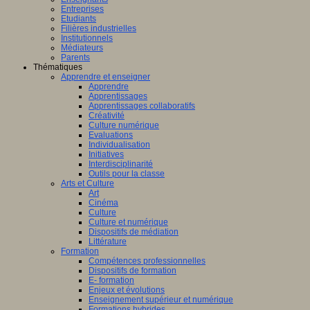
Entreprises
Etudiants
Filières industrielles
Institutionnels
Médiateurs
Parents
Thématiques
Apprendre et enseigner
Apprendre
Apprentissages
Apprentissages collaboratifs
Créativité
Culture numérique
Evaluations
Individualisation
Initiatives
Interdisciplinarité
Outils pour la classe
Arts et Culture
Art
Cinéma
Culture
Culture et numérique
Dispositifs de médiation
Littérature
Formation
Compétences professionnelles
Dispositifs de formation
E- formation
Enjeux et évolutions
Enseignement supérieur et numérique
Formations hybrides