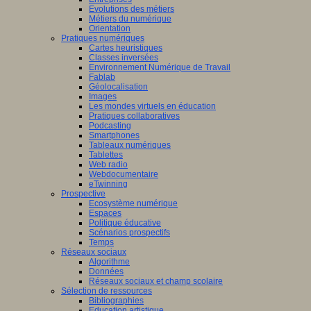
Evolutions des métiers
Métiers du numérique
Orientation
Pratiques numériques
Cartes heuristiques
Classes inversées
Environnement Numérique de Travail
Fablab
Géolocalisation
Images
Les mondes virtuels en éducation
Pratiques collaboratives
Podcasting
Smartphones
Tableaux numériques
Tablettes
Web radio
Webdocumentaire
eTwinning
Prospective
Ecosystème numérique
Espaces
Politique éducative
Scénarios prospectifs
Temps
Réseaux sociaux
Algorithme
Données
Réseaux sociaux et champ scolaire
Sélection de ressources
Bibliographies
Education artistique