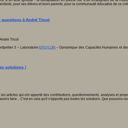
n face à un acte ignoble : la décapitation en pleine rue d’un enseignant de la Rép
ses enfants, pour ses élèves et leurs parents, pour la communauté éducative de ce co
 questions à André Tricot
ntpellier 3 – Laboratoire
EPSYLON
– Dynamique des Capacités Humaines et des Co
es solutions !
es articles qui ont apporté des contributions, questionnements, analyses et propos
voirs faire... C'est en cela qu'il n'apporte pas toutes les solutions. Que pouvons-n