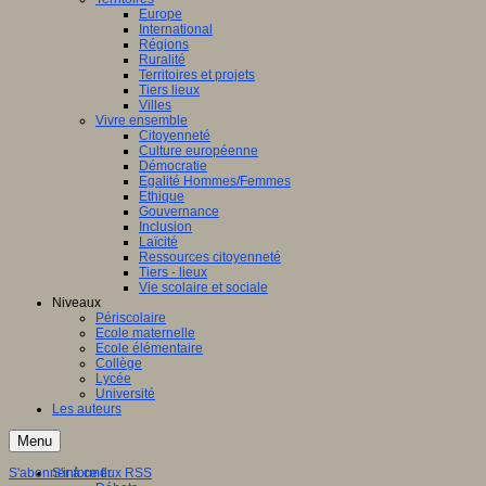
Europe
International
Régions
Ruralité
Territoires et projets
Tiers lieux
Villes
Vivre ensemble
Citoyenneté
Culture européenne
Démocratie
Egalité Hommes/Femmes
Ethique
Gouvernance
Inclusion
Laïcité
Ressources citoyenneté
Tiers - lieux
Vie scolaire et sociale
Niveaux
Périscolaire
Ecole maternelle
Ecole élémentaire
Collège
Lycée
Université
Les auteurs
Menu
S'abonner à ce flux RSS
S'informer