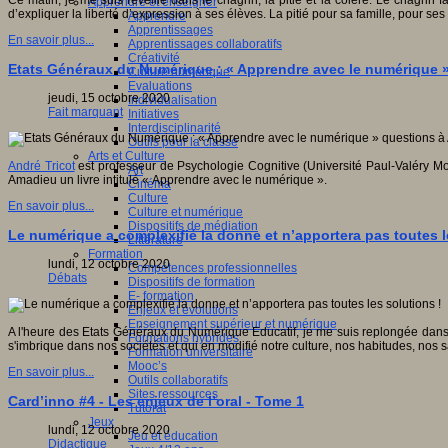
Ce matin, je me suis réveillé dans le chagrin, la pitié et la colère. Le chagri
Apprendre et enseigner
d’expliquer la liberté d’expression à ses élèves. La pitié pour sa famille, pour 
Apprendre
Apprentissages
En savoir plus...
Apprentissages collaboratifs
Créativité
Etats Généraux du Numérique : « Apprendre avec le numérique »
Culture numérique
Evaluations
jeudi, 15 octobre 2020
Individualisation
Fait marquant
Initiatives
Interdisciplinarité
Outils pour la classe
Arts et Culture
André Tricot
est professeur de Psychologie Cognitive (Université Paul-Valéry Mo
Art
Amadieu un livre intitulé « Apprendre avec le numérique ».
Cinéma
Culture
En savoir plus...
Culture et numérique
Dispositifs de médiation
Le numérique a complexifié la donne et n’apportera pas toutes l
Littérature
Formation
lundi, 12 octobre 2020
Compétences professionnelles
Débats
Dispositifs de formation
E- formation
Enjeux et évolutions
Enseignement supérieur et numérique
A l'heure des Etats Généraux du Numérique Educatif, je me suis replongée dans l
Formations hybrides
s'imbrique dans nos sociétés et qui en modifié notre culture, nos habitudes, nos sa
Formation universitaire
Mooc’s
En savoir plus...
Outils collaboratifs
Sites ressources
Card’inno #4 - Les enjeux de l’oral - Tome 1
Tutorat
Jeux
lundi, 12 octobre 2020
Jeu et éducation
Didactique