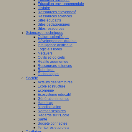
Education environnementale
Histoire
Ressources citoyenneté
Ressources sciences
Sites éducatifs
Sites pédagogiques
Sites ressources
Sciences et techniques
Culture scientifique
Développement durable
Intelligence artificielle
Logiciels libres
Métavers
Outils et logiciels
Réalité augmentée
Ressources sciences
Robotique
Technologies
Société
Acteurs des territoires
Ecole et structure
Economie
Ecosystème éducatif
Génération internet
Handicap
Mondialisation
Normes scolaires
Regards sur l’Ecole
Santé
Société connectée
Territoires et projets
Territoires