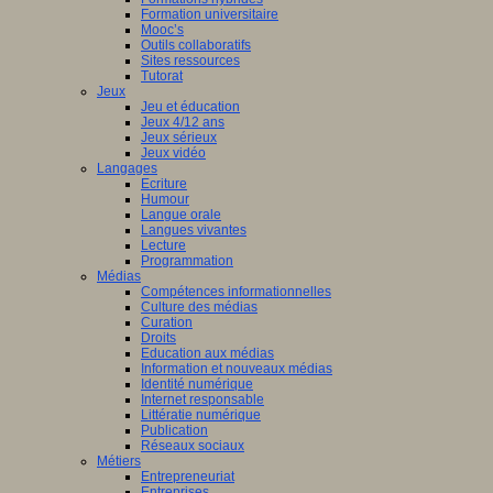
Formation universitaire
Mooc’s
Outils collaboratifs
Sites ressources
Tutorat
Jeux
Jeu et éducation
Jeux 4/12 ans
Jeux sérieux
Jeux vidéo
Langages
Ecriture
Humour
Langue orale
Langues vivantes
Lecture
Programmation
Médias
Compétences informationnelles
Culture des médias
Curation
Droits
Education aux médias
Information et nouveaux médias
Identité numérique
Internet responsable
Littératie numérique
Publication
Réseaux sociaux
Métiers
Entrepreneuriat
Entreprises