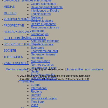
Sciences et techniques
-
LANGAGES
Culture scientifique
-
MEDIAS
Développement durable
Intelligence artificielle
-
METIERS
Logiciels libres
Métavers
-
PRATIQUES NUMERIQUES
Outils et logiciels
Réalité augmentée
-
PROSPECTIVE
Ressources sciences
Robotique
-
RESEAUX SOCIAUX
Technologies
Société
-
SELECTION DE RESSOURCES
Acteurs des territoires
Ecole et structure
-
SCIENCES ET TECHNIQUES
Economie
-
SOCIETE
Ecosystème éducatif
Génération internet
-
TERRITOIRES
Handicap
Mondialisation
-
VIVRE ENSEMBLE
Normes scolaires
Regards sur l’Ecole
Mentions légales
| contact[@]anae.education |
Accessibilité : non conforme
Santé
Société connectée
© 2023 Educavox, Ecole, pédagogie, enseignement, formation
Territoires et projets
Creation Sylvie CECI - Sites Internet / Référencement SEO
Territoires
Europe
International
Régions
Ruralité
Territoires et projets
Tiers lieux
Villes