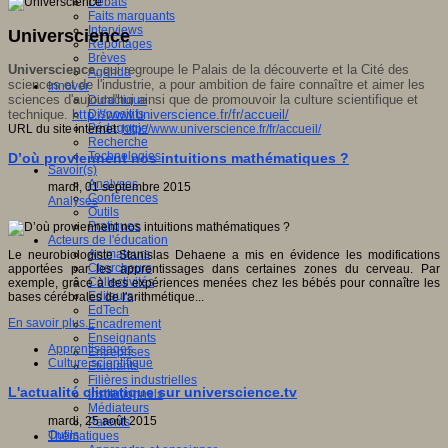
Débats
Faits marquants
Interviews
Universcience
Reportages
Brèves
Universcience
, qui regroupe le Palais de la découverte et la Cité des
Agenda
sciences et de l'industrie, a pour ambition de faire connaître et aimer les
Innover
sciences d'aujourd'hui ainsi que de promouvoir la culture scientifique et
Didactique
technique.
http://www.universcience.fr/fr/accueil/
Dispositifs
Pédagogie
URL du site internet:
http://www.universcience.fr/fr/accueil/
Recherche
Technologies
D’où proviennent nos intuitions mathématiques ?
Savoir(s)
Analyses
mardi, 01 septembre 2015
Conférences
Analyses
Outils
Pratiques
Acteurs de l'éducation
Animateurs
Le neurobiologiste Stanislas Dehaene a mis en évidence les modifications
Chercheurs
apportées par les apprentissages dans certaines zones du cerveau. Par
Collectivités
exemple, grâce à des expériences menées chez les bébés pour connaître les
Editeurs
bases cérébrales de l'arithmétique...
EdTech
En savoir plus...
Encadrement
Enseignants
Apprentissages
Entreprises
Culture scientifique
Etudiants
Filières industrielles
L'actualité climatique sur universcience.tv
Institutionnels
Médiateurs
mardi, 25 août 2015
Parents
Outils
Thématiques