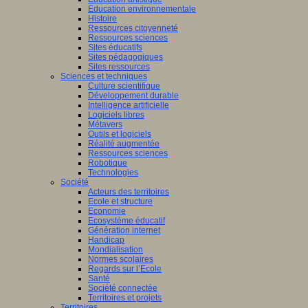
Education environnementale
Histoire
Ressources citoyenneté
Ressources sciences
Sites éducatifs
Sites pédagogiques
Sites ressources
Sciences et techniques
Culture scientifique
Développement durable
Intelligence artificielle
Logiciels libres
Métavers
Outils et logiciels
Réalité augmentée
Ressources sciences
Robotique
Technologies
Société
Acteurs des territoires
Ecole et structure
Economie
Ecosystème éducatif
Génération internet
Handicap
Mondialisation
Normes scolaires
Regards sur l’Ecole
Santé
Société connectée
Territoires et projets
Territoires