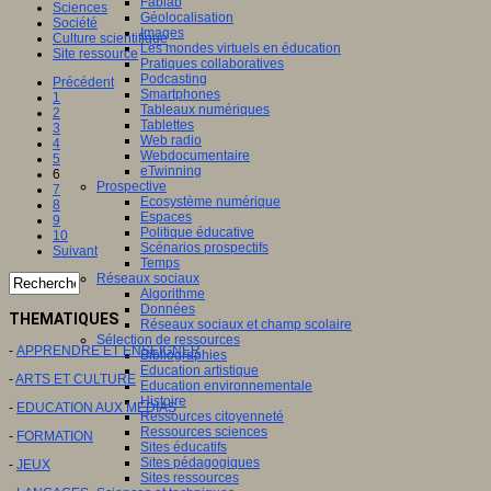
Fablab
Sciences
Géolocalisation
Société
Images
Culture scientifique
Les mondes virtuels en éducation
Site ressource
Pratiques collaboratives
Podcasting
Précédent
Smartphones
1
Tableaux numériques
2
Tablettes
3
Web radio
4
Webdocumentaire
5
eTwinning
6
Prospective
7
Ecosystème numérique
8
Espaces
9
Politique éducative
10
Scénarios prospectifs
Suivant
Temps
Réseaux sociaux
Algorithme
Données
THEMATIQUES
Réseaux sociaux et champ scolaire
Sélection de ressources
-
APPRENDRE ET ENSEIGNER
Bibliographies
Education artistique
-
ARTS ET CULTURE
Education environnementale
Histoire
-
EDUCATION AUX MEDIAS
Ressources citoyenneté
Ressources sciences
-
FORMATION
Sites éducatifs
Sites pédagogiques
-
JEUX
Sites ressources