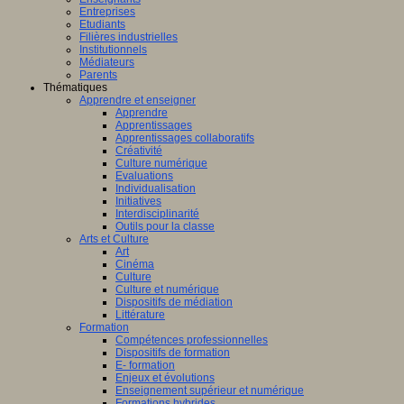
Entreprises
Etudiants
Filières industrielles
Institutionnels
Médiateurs
Parents
Thématiques
Apprendre et enseigner
Apprendre
Apprentissages
Apprentissages collaboratifs
Créativité
Culture numérique
Evaluations
Individualisation
Initiatives
Interdisciplinarité
Outils pour la classe
Arts et Culture
Art
Cinéma
Culture
Culture et numérique
Dispositifs de médiation
Littérature
Formation
Compétences professionnelles
Dispositifs de formation
E- formation
Enjeux et évolutions
Enseignement supérieur et numérique
Formations hybrides