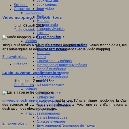
Jeux 4/12 ans
Jeux sérieux
Sciences
Jeux vidéo
Culture scientifique
Langages
Ecriture
Vidéo mapping, l'art pour tous
Humour
Langue orale
lundi, 03 août 2015
Langues vivantes
Technologies
Lecture
Programmation
Médias
Compétences informationnelles
Jusqu’ici réservés à quelques artistes adeptes des nouvelles technologies, les
Culture des médias
arts numériques se démocratisent notamment avec le vidéo mapping.
Curation
En savoir plus...
Droits
Education aux médias
Création
Information et nouveaux médias
Identité numérique
Lucie traverse les dimensions
Internet responsable
Littératie numérique
dimanche, 17 mai 2015
Publication
Conférences
Réseaux sociaux
Métiers
Entrepreneuriat
Entreprises
universcience.tv universcience.tv
est la webTV scientifique hebdo de la Cité
Evolutions des métiers
des sciences et du Palais de la découverte. Voici une série d'animations à
Métiers du numérique
destination des élèves du primaire.
Orientation
Pratiques numériques
Cartes heuristiques
Classes inversées
En savoir plus...
Environnement Numérique de Travail