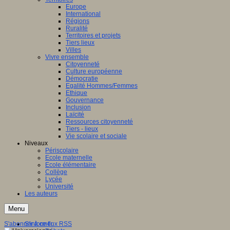
Europe
International
Régions
Ruralité
Territoires et projets
Tiers lieux
Villes
Vivre ensemble
Citoyenneté
Culture européenne
Démocratie
Egalité Hommes/Femmes
Ethique
Gouvernance
Inclusion
Laïcité
Ressources citoyenneté
Tiers - lieux
Vie scolaire et sociale
Niveaux
Périscolaire
Ecole maternelle
Ecole élémentaire
Collège
Lycée
Université
Les auteurs
Menu
S'abonner à ce flux RSS
S'informer