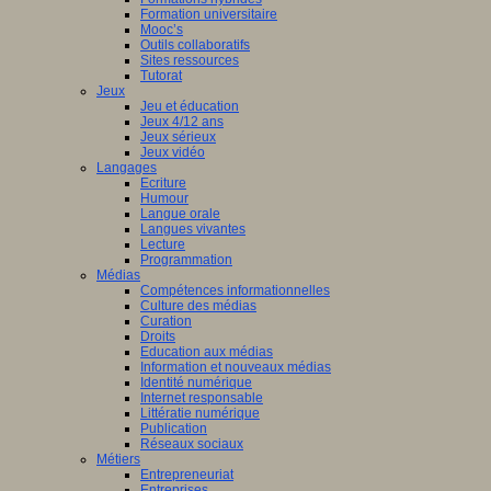
Formation universitaire
Mooc’s
Outils collaboratifs
Sites ressources
Tutorat
Jeux
Jeu et éducation
Jeux 4/12 ans
Jeux sérieux
Jeux vidéo
Langages
Ecriture
Humour
Langue orale
Langues vivantes
Lecture
Programmation
Médias
Compétences informationnelles
Culture des médias
Curation
Droits
Education aux médias
Information et nouveaux médias
Identité numérique
Internet responsable
Littératie numérique
Publication
Réseaux sociaux
Métiers
Entrepreneuriat
Entreprises