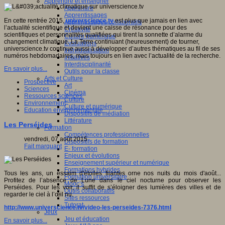
Apprendre et enseigner
Apprendre
Apprentissages
En cette rentrée 2015,
universcience.tv
est plus que jamais en lien avec
Apprentissages collaboratifs
l’actualité scientifique et devient une caisse de résonance pour des
Créativité
scientifiques et personnalités qualifiées qui tirent la sonnette d’alarme du
Culture numérique
changement climatique. La Terre continuant (heureusement) de tourner,
Evaluations
universcience.tv continue aussi à développer d’autres thématiques au fil de ses
Individualisation
numéros hebdomadaires, mais toujours en lien avec l’actualité de la recherche.
Initiatives
Interdisciplinarité
En savoir plus...
Outils pour la classe
Arts et Culture
Prospective
Art
Sciences
Cinéma
Ressources sciences
Culture
Environnement
Culture et numérique
Education environnementale
Dispositifs de médiation
Littérature
Les Perséides
Formation
Compétences professionnelles
vendredi, 07 août 2015
Dispositifs de formation
Fait marquant
E- formation
Enjeux et évolutions
Enseignement supérieur et numérique
Formations hybrides
Tous les ans, un essaim d'étoiles filantes orne nos nuits du mois d'août...
Formation universitaire
Profitez de l’absence de Lune dans le ciel nocturne pour observer les
Mooc’s
Perséides. Pour les voir, il suffit de s’éloigner des lumières des villes et de
Outils collaboratifs
regarder le ciel à l’œil nu.
Sites ressources
Tutorat
http://www.universcience.tv/video-les-perseides-7376.html
Jeux
Jeu et éducation
En savoir plus...