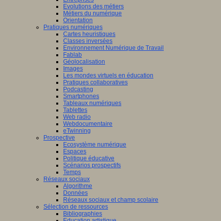
Evolutions des métiers
Métiers du numérique
Orientation
Pratiques numériques
Cartes heuristiques
Classes inversées
Environnement Numérique de Travail
Fablab
Géolocalisation
Images
Les mondes virtuels en éducation
Pratiques collaboratives
Podcasting
Smartphones
Tableaux numériques
Tablettes
Web radio
Webdocumentaire
eTwinning
Prospective
Ecosystème numérique
Espaces
Politique éducative
Scénarios prospectifs
Temps
Réseaux sociaux
Algorithme
Données
Réseaux sociaux et champ scolaire
Sélection de ressources
Bibliographies
Education artistique