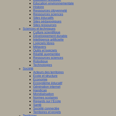
Education environnementale
Histoire
Ressources citoyenneté
Ressources sciences
Sites éducatifs
Sites pédagogiques
Sites ressources
Sciences et techniques
Culture scientifique
Développement durable
Intelligence artificielle
Logiciels libres
Métavers
Outils et logiciels
Réalité augmentée
Ressources sciences
Robotique
Technologies
Société
Acteurs des territoires
Ecole et structure
Economie
Ecosystème éducatif
Génération internet
Handicap
Mondialisation
Normes scolaires
Regards sur l’Ecole
Santé
Société connectée
Territoires et projets
Territoires