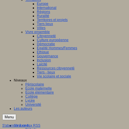
Europe
International
Régions
Ruralité
Territoires et projets
Tiers lieux
Villes
Vivre ensemble
Citoyenneté
Culture européenne
Démocratie
Egalité Hommes/Femmes
Ethique
Gouvernance
Inclusion
Laïcité
Ressources citoyenneté
Tiers - lieux
Vie scolaire et sociale
Niveaux
Périscolaire
Ecole maternelle
Ecole élémentaire
Collège
Lycée
Université
Les auteurs
Menu
S'abonner à ce flux RSS
S'informer