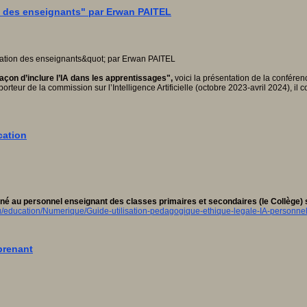
on des enseignants" par Erwan PAITEL
açon d’inclure l’IA dans les apprentissages",
voici la présentation de la conféren
orteur de la commission sur l’Intelligence Artificielle (octobre 2023-avril 2024), i
cation
é au personnel enseignant des classes primaires et secondaires (le Collège) sur 
u/education/Numerique/Guide-utilisation-pedagogique-ethique-legale-IA-personne
prenant