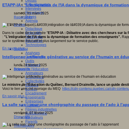
Débats
Faits marquants
ETAPP-IA : "L'intégration de l'IA dans la dynamique de formati
Interviews
Reportages
samedi, 01 mars 2025
Brèves
Reportages
Agenda
Innover
Didactique
Dispositifs
Dans le cadre de la journée "
ETAPP-IA
: Débattre avec des chercheurs sur la f
Pédagogie
:
"L'intégration de l'IA dans la dynamique de formation des enseignants".
Rapp
Recherche
sur le système éducatif et plus largement sur le service public.
Technologies
En savoir plus...
Savoir(s)
Analyses
Intelligence artificielle générative au service de l’humain en édu
Conférences
Outils
Pratiques
lundi, 24 février 2025
Acteurs de l'éducation
Dispositifs
Animateurs
Chercheurs
Collectivités
Le ministre de l’Éducation du Québec, Bernard Drainville, lance un guide destin
Editeurs
Voici le lien vers cet ouvrage du MEQ
https://cdn-contenu.quebec.ca/cdn-conten
EdTech
Encadrement
En savoir plus...
Enseignants
Entreprises
La salle sas : pour une chorégraphie du passage de l’ado à l’ap
Etudiants
Filières industrielles
vendredi, 07 février 2025
Institutionnels
Dispositifs
Médiateurs
Parents
Thématiques