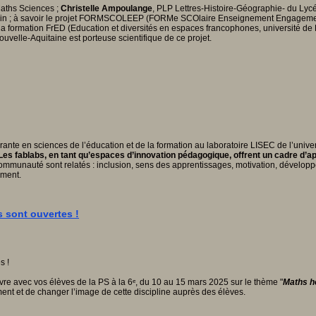
aths Sciences ;
Christelle Ampoulange
, PLP Lettres-Histoire-Géographie- du Lycé
usin ; à savoir le projet FORMSCOLEEP (FORMe SCOlaire Enseignement Engagement P
 la formation FrED (Education et diversités en espaces francophones, université de
uvelle-Aquitaine est porteuse scientifique de ce projet.
rante en sciences de l’éducation et de la formation au laboratoire LISEC de l’univer
es fablabs, en tant qu’espaces d’innovation pédagogique, offrent un cadre d’
munauté sont relatés : inclusion, sens des apprentissages, motivation, développe
ement.
 sont ouvertes !
vre avec vos élèves de la PS à la 6ᵉ, du 10 au 15 mars 2025 sur le thème "
Maths h
ment et de changer l’image de cette discipline auprès des élèves.