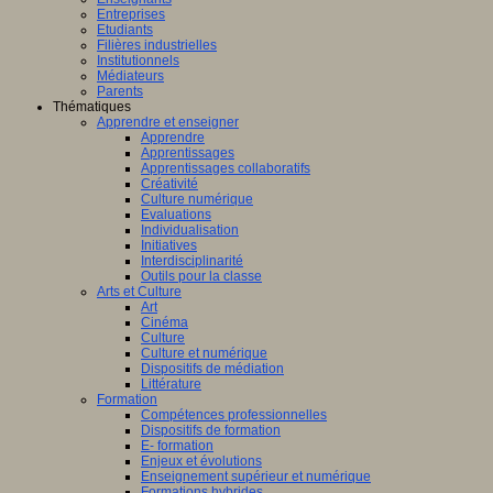
Entreprises
Etudiants
Filières industrielles
Institutionnels
Médiateurs
Parents
Thématiques
Apprendre et enseigner
Apprendre
Apprentissages
Apprentissages collaboratifs
Créativité
Culture numérique
Evaluations
Individualisation
Initiatives
Interdisciplinarité
Outils pour la classe
Arts et Culture
Art
Cinéma
Culture
Culture et numérique
Dispositifs de médiation
Littérature
Formation
Compétences professionnelles
Dispositifs de formation
E- formation
Enjeux et évolutions
Enseignement supérieur et numérique
Formations hybrides