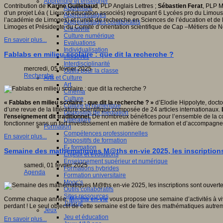
Apprendre et enseigner
Contribution de
Karine Guillebaud
, PLP Anglais Lettres ;
Sébastien Ferat
, PLP M
Apprendre
d’un projet Léa ( Lieux d’éducation associés) regroupant 6 Lycées pro du Limo
Apprentissages
l’académie de Limoges) et l’unité de recherche en Sciences de l’éducation et de
Apprentissages collaboratifs
Limoges et Présidente du Comité d’orientation scientifique de Cap –Métiers de No
Créativité
Culture numérique
En savoir plus...
Evaluations
Individualisation
Fablabs en milieu scolaire : que dit la recherche ?
Initiatives
Interdisciplinarité
mercredi, 05 février 2025
Outils pour la classe
Recherche
Arts et Culture
Art
Cinéma
Culture
« Fablabs en milieu scolaire : que dit la recherche ? »
d’Elodie Hippolyte, docto
Culture et numérique
d’une revue de la littérature scientifique composée de 24 articles internationaux.
L
Dispositifs de médiation
l’enseignement dit traditionnel.
De nombreux bénéfices pour l’ensemble de la com
Littérature
fonctionner sans un fort investissement en matière de formation et d’accompagn
Formation
Compétences professionnelles
En savoir plus...
Dispositifs de formation
E- formation
Semaine des mathématiques M@ths en-vie 2025, les inscriptions
Enjeux et évolutions
Enseignement supérieur et numérique
samedi, 01 février 2025
Formations hybrides
Agenda
Formation universitaire
Mooc’s
Outils collaboratifs
Sites ressources
Comme chaque année,
M@ths en-vie
vous propose une semaine d’activités à vi
Tutorat
perdant ! Le seul objectif de cette semaine est de faire des mathématiques autre
Jeux
Jeu et éducation
En savoir plus...