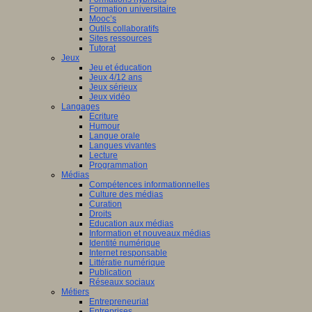
Formation universitaire
Mooc’s
Outils collaboratifs
Sites ressources
Tutorat
Jeux
Jeu et éducation
Jeux 4/12 ans
Jeux sérieux
Jeux vidéo
Langages
Ecriture
Humour
Langue orale
Langues vivantes
Lecture
Programmation
Médias
Compétences informationnelles
Culture des médias
Curation
Droits
Education aux médias
Information et nouveaux médias
Identité numérique
Internet responsable
Littératie numérique
Publication
Réseaux sociaux
Métiers
Entrepreneuriat
Entreprises