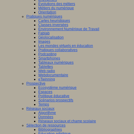
Evolutions des métiers
Métiers du numérique
Orientation
Pratiques numériques
Cartes heuristiques
Classes inversées
Environnement Numérique de Travail
Fablab
Géolocalisation
Images
Les mondes virtuels en éducation
Pratiques collaboratives
Podcasting
Smartphones
Tableaux numériques
Tablettes
Web radio
Webdocumentaire
eTwinning
Prospective
Ecosystème numérique
Espaces
Politique éducative
Scénarios prospectifs
Temps
Réseaux sociaux
Algorithme
Données
Réseaux sociaux et champ scolaire
Sélection de ressources
Bibliographies
Education artistique